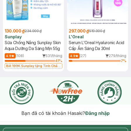
130.000 ₫
297.000 ₫
234.000 ₫
519.000 ₫
Sunplay
L'Oreal
Sữa Chống Nắng Sunplay Skin
Serum L'Oreal Hyaluronic Acid
Aqua Dưỡng Da Sáng Mịn 55g
Cấp Ẩm Sáng Da 30ml
(108)
531/tháng
(27)
279/tháng
4.9
4.9
41
%
7
%
Bill 199K Sunplay tặng Tinh Chất
Chống Nắng 7g trị giá 30K (SL có
hạn)
Bạn đã có tài khoản Hasaki?
Đăng nhập