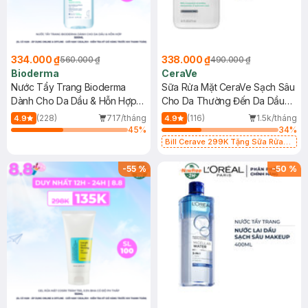
334.000 ₫
338.000 ₫
560.000 ₫
490.000 ₫
Bioderma
CeraVe
Nước Tẩy Trang Bioderma
Sữa Rửa Mặt CeraVe Sạch Sâu
Dành Cho Da Dầu & Hỗn Hợp
Cho Da Thường Đến Da Dầu
500ml
473ml
(228)
717/tháng
(116)
1.5k/tháng
4.9
4.9
45
%
34
%
Bill Cerave 299K Tặng Sữa Rửa
Mặt Cerave 30ml (SL có hạn)
-
55
%
-
50
%