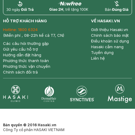
return
nowfree
price
HỖ TRỢ KHÁCH HÀNG
VỀ HASAKI.VN
Hotline:
1800 6324
Giới thiệu Hasaki.vn
(Miễn phí , 08-22h kể cả T7, CN)
Chính sách bảo mật
Điều khoản sử dụng
Các câu hỏi thường gặp
Hasaki cẩm nang
Gửi yêu cầu hỗ trợ
Tuyển dụng
Hướng dẫn đặt hàng
Liên hệ
Phương thức thanh toán
Phương thức vận chuyển
Chính sách đổi trả
Synctives
Clinic
Dermahair
Mastige
Bản quyền © 2016 Hasaki.vn
Công Ty cổ phần HASAKI VIETNAM