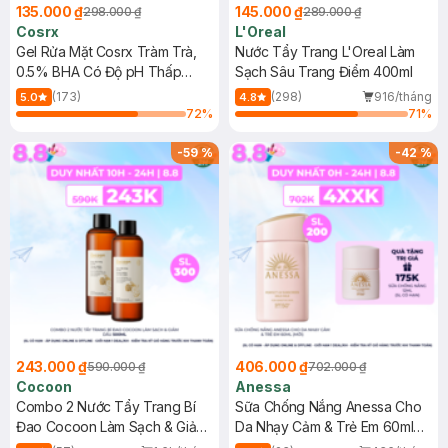
135.000 ₫
145.000 ₫
298.000 ₫
289.000 ₫
Cosrx
L'Oreal
Gel Rửa Mặt Cosrx Tràm Trà,
Nước Tẩy Trang L'Oreal Làm
0.5% BHA Có Độ pH Thấp
Sạch Sâu Trang Điểm 400ml
150ml
(173)
(298)
916/tháng
5.0
4.8
72
%
71
%
-
59
%
-
42
%
243.000 ₫
406.000 ₫
590.000 ₫
702.000 ₫
Cocoon
Anessa
Combo 2 Nước Tẩy Trang Bí
Sữa Chống Nắng Anessa Cho
Đao Cocoon Làm Sạch & Giảm
Da Nhạy Cảm & Trẻ Em 60ml
Dầu 500ml
(Mới)