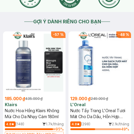
GỢI Ý DÀNH RIÊNG CHO BẠN
-
57
%
-
48
%
185.000 ₫
129.000 ₫
435.000 ₫
249.000 ₫
Klairs
L'Oreal
Nước Hoa Hồng Klairs Không
Nước Tẩy Trang L'Oreal Tươi
Mùi Cho Da Nhạy Cảm 180ml
Mát Cho Da Dầu, Hỗn Hợp
400ml
(148)
1.7k/tháng
(298)
2.1k/tháng
4.8
4.8
95
%
49
%