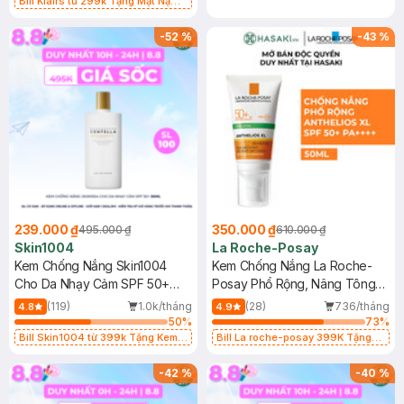
Bill Klairs từ 299k Tặng Mặt Nạ
Làm Dịu Da & Kiểm Soát Dầu Nhờn
25ml (SL Có Hạn)
-
52
%
-
43
%
239.000 ₫
350.000 ₫
495.000 ₫
610.000 ₫
Skin1004
La Roche-Posay
Kem Chống Nắng Skin1004
Kem Chống Nắng La Roche-
Cho Da Nhạy Cảm SPF 50+
Posay Phổ Rộng, Nâng Tông
50ml
Kiềm Dầu 50ml
(119)
1.0k/tháng
(28)
736/tháng
4.8
4.9
50
%
73
%
Bill Skin1004 từ 399k Tặng Kem
Bill La roche-posay 399K Tặng
Chống Nắng Cho Da Nhạy Cảm
Gel rửa mặt da dầu nhạy cảm 50ml
SPF 50+ 20ml (SL Có Hạn)
(SL có hạn)
-
42
%
-
40
%