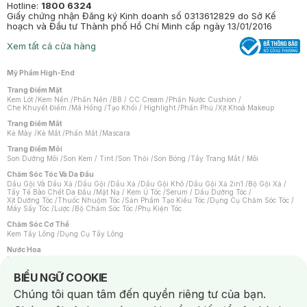
Hotline:
1800 6324
Giấy chứng nhận Đăng ký Kinh doanh số 0313612829 do Sở Kế
hoạch và Đầu tư Thành phố Hồ Chí Minh cấp ngày 13/01/2016
Xem tất cả cửa hàng
Mỹ Phẩm High-End
Trang Điểm Mặt
Kem Lót
/
Kem Nền
/
Phấn Nền
/
BB / CC Cream
/
Phấn Nước Cushion
/
Che Khuyết Điểm
/
Má Hồng
/
Tạo Khối / Highlight
/
Phấn Phủ
/
Xịt Khoá Makeup
Trang Điểm Mắt
Kẻ Mày
/
Kẻ Mắt
/
Phấn Mắt
/
Mascara
Trang Điểm Môi
Son Dưỡng Môi
/
Son Kem / Tint
/
Son Thỏi
/
Son Bóng
/
Tẩy Trang Mắt / Môi
Chăm Sóc Tóc Và Da Đầu
Dầu Gội Và Dầu Xả
/
Dầu Gội
/
Dầu Xả
/
Dầu Gội Khô
/
Dầu Gội Xả 2in1
/
Bộ Gội Xả
/
Tẩy Tế Bào Chết Da Đầu
/
Mặt Nạ / Kem Ủ Tóc
/
Serum / Dầu Dưỡng Tóc
/
Xịt Dưỡng Tóc
/
Thuốc Nhuộm Tóc
/
Sản Phẩm Tạo Kiểu Tóc
/
Dụng Cụ Chăm Sóc Tóc
/
Máy Sấy Tóc
/
Lược
/
Bộ Chăm Sóc Tóc
/
Phụ Kiện Tóc
Chăm Sóc Cơ Thể
Kem Tẩy Lông
/
Dụng Cụ Tẩy Lông
Nước Hoa
Nước Hoa Nữ
/
Nước Hoa Nam
/
Nước Hoa Cao Cấp
/
Xịt Thơm Toàn Thân
/
Nước Hoa Vùng Kín
Notice about cookies usage
BIỂU NGỮ COOKIE
Chăm Sóc Cá Nhân
Chúng tôi quan tâm đến quyền riêng tư của bạn.
Chống Muỗi
/
Khẩu Trang
/
Máy Massage
/
Mặt Nạ Xông Hơi
/
Nước Rửa Tay
/
Sản Phẩm Chăm Sóc Khác
/
Bàn Chải Đánh Răng
/
Bàn Chải Điện
/