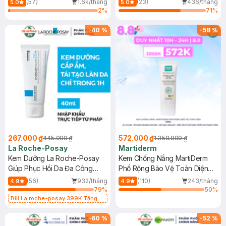
(57)
1.6k/tháng
(23)
436/tháng
5.0
5.0
2
%
71
%
-
40
%
-
58
%
267.000 ₫
572.000 ₫
445.000 ₫
1.350.000 ₫
La Roche-Posay
Martiderm
Kem Dưỡng La Roche-Posay
Kem Chống Nắng MartiDerm
Giúp Phục Hồi Da Đa Công
Phổ Rộng Bảo Vệ Toàn Diện
Dụng 40ml
40ml
(56)
932/tháng
(110)
243/tháng
4.9
4.9
79
%
50
%
Bill La roche-posay 399K Tặng
Gel rửa mặt da dầu nhạy cảm 50ml
(SL có hạn)
-
60
%
-
52
%