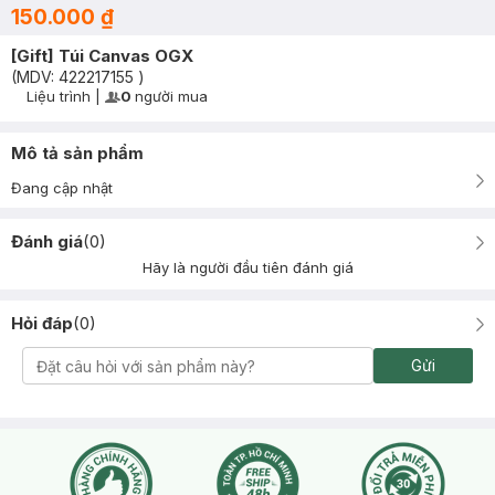
150.000 ₫
[Gift] Túi Canvas OGX
(MDV:
422217155
)
Liệu trình
|
0
người mua
User Product Icon
Timer Gray Icon
Mô tả sản phẩm
Đang cập nhật
Đánh giá
(
0
)
Hãy là người đầu tiên đánh giá
Hỏi đáp
(
0
)
Gửi