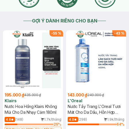
GỢI Ý DÀNH RIÊNG CHO BẠN
-
55
%
-
43
%
195.000 ₫
143.000 ₫
435.000 ₫
249.000 ₫
Klairs
L'Oreal
Nước Hoa Hồng Klairs Không
Nước Tẩy Trang L'Oreal Tươi
Mùi Cho Da Nhạy Cảm 180ml
Mát Cho Da Dầu, Hỗn Hợp
400ml
(148)
1.7k/tháng
(298)
1.9k/tháng
4.8
4.8
26
%
64
%