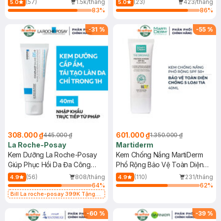
(57)
1.5k/tháng
(23)
423/tháng
5.0
5.0
83
%
86
%
-
31
%
-
55
%
308.000 ₫
601.000 ₫
445.000 ₫
1.350.000 ₫
La Roche-Posay
Martiderm
Kem Dưỡng La Roche-Posay
Kem Chống Nắng MartiDerm
Giúp Phục Hồi Da Đa Công
Phổ Rộng Bảo Vệ Toàn Diện
Dụng 40ml
40ml
(56)
808/tháng
(110)
231/tháng
4.9
4.9
64
%
62
%
Bill La roche-posay 399K Tặng
Gel rửa mặt da dầu nhạy cảm 50ml
(SL có hạn)
-
60
%
-
39
%