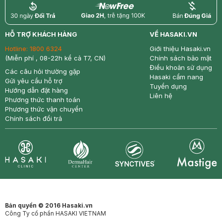
return
nowfree
price
HỖ TRỢ KHÁCH HÀNG
VỀ HASAKI.VN
Hotline:
1800 6324
Giới thiệu Hasaki.vn
(Miễn phí , 08-22h kể cả T7, CN)
Chính sách bảo mật
Điều khoản sử dụng
Các câu hỏi thường gặp
Hasaki cẩm nang
Gửi yêu cầu hỗ trợ
Tuyển dụng
Hướng dẫn đặt hàng
Liên hệ
Phương thức thanh toán
Phương thức vận chuyển
Chính sách đổi trả
Synctives
Clinic
Dermahair
Mastige
Bản quyền © 2016 Hasaki.vn
Công Ty cổ phần HASAKI VIETNAM