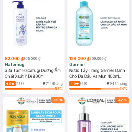
82.000 ₫
128.000 ₫
205.000 ₫
209.000 ₫
Hatomugi
Garnier
Sữa Tắm Hatomugi Dưỡng Ẩm
Nước Tẩy Trang Garnier Dành
Chiết Xuất Ý Dĩ 800ml
Cho Da Dầu Và Mụn 400ml
(Mới)
(123)
714/tháng
(69)
942/tháng
4.9
4.9
53
%
64
%
-
35
%
-
42
%