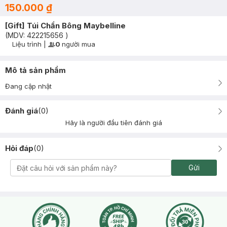
150.000 ₫
[Gift] Túi Chần Bông Maybelline
(MDV:
422215656
)
Liệu trình
|
0
người mua
User Product Icon
Timer Gray Icon
Mô tả sản phẩm
Đang cập nhật
Đánh giá
(
0
)
Hãy là người đầu tiên đánh giá
Hỏi đáp
(
0
)
Gửi