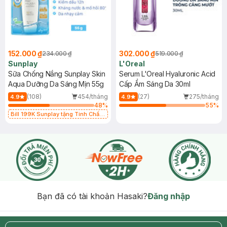
152.000 ₫
302.000 ₫
234.000 ₫
519.000 ₫
Sunplay
L'Oreal
Sữa Chống Nắng Sunplay Skin
Serum L'Oreal Hyaluronic Acid
Aqua Dưỡng Da Sáng Mịn 55g
Cấp Ẩm Sáng Da 30ml
(108)
454/tháng
(27)
275/tháng
4.9
4.9
48
%
55
%
Bill 199K Sunplay tặng Tinh Chất
Chống Nắng 7g trị giá 30K (SL có
hạn)
Bạn đã có tài khoản Hasaki?
Đăng nhập