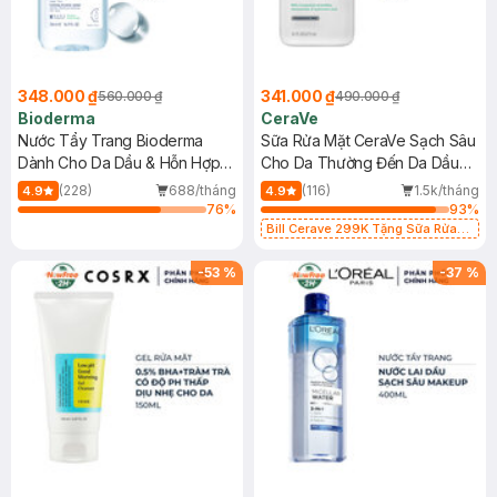
348.000 ₫
341.000 ₫
560.000 ₫
490.000 ₫
Bioderma
CeraVe
Nước Tẩy Trang Bioderma
Sữa Rửa Mặt CeraVe Sạch Sâu
Dành Cho Da Dầu & Hỗn Hợp
Cho Da Thường Đến Da Dầu
500ml
473ml
(228)
688/tháng
(116)
1.5k/tháng
4.9
4.9
76
%
93
%
Bill Cerave 299K Tặng Sữa Rửa
Mặt Cerave 30ml (SL có hạn)
-
53
%
-
37
%