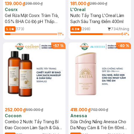
139.000 ₫
181.000 ₫
298.000 ₫
289.000 ₫
Cosrx
L'Oreal
Gel Rửa Mặt Cosrx Tràm Trà,
Nước Tẩy Trang L'Oreal Làm
0.5% BHA Có Độ pH Thấp
Sạch Sâu Trang Điểm 400ml
150ml
(173)
(298)
734/tháng
5.0
4.8
11
%
64
%
-
57
%
-
40
%
252.000 ₫
418.000 ₫
590.000 ₫
702.000 ₫
Cocoon
Anessa
Combo 2 Nước Tẩy Trang Bí
Sữa Chống Nắng Anessa Cho
Đao Cocoon Làm Sạch & Giảm
Da Nhạy Cảm & Trẻ Em 60ml
Dầu 500ml
(Mới)