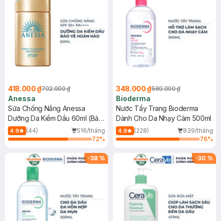
418.000 ₫
348.000 ₫
702.000 ₫
560.000 ₫
Anessa
Bioderma
Sữa Chống Nắng Anessa
Nước Tẩy Trang Bioderma
Dưỡng Da Kiềm Dầu 60ml (Bản
Dành Cho Da Nhạy Cảm 500ml
Mới)
(44)
516/tháng
(228)
839/tháng
4.9
4.9
72
%
76
%
-
38
%
-
30
%