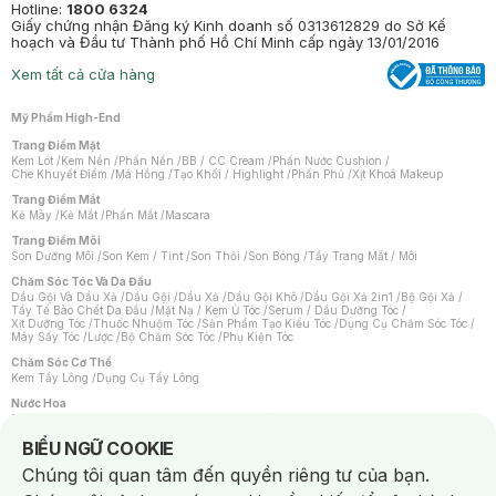
Hotline:
1800 6324
Giấy chứng nhận Đăng ký Kinh doanh số 0313612829 do Sở Kế
hoạch và Đầu tư Thành phố Hồ Chí Minh cấp ngày 13/01/2016
Xem tất cả cửa hàng
Mỹ Phẩm High-End
Trang Điểm Mặt
Kem Lót
/
Kem Nền
/
Phấn Nền
/
BB / CC Cream
/
Phấn Nước Cushion
/
Che Khuyết Điểm
/
Má Hồng
/
Tạo Khối / Highlight
/
Phấn Phủ
/
Xịt Khoá Makeup
Trang Điểm Mắt
Kẻ Mày
/
Kẻ Mắt
/
Phấn Mắt
/
Mascara
Trang Điểm Môi
Son Dưỡng Môi
/
Son Kem / Tint
/
Son Thỏi
/
Son Bóng
/
Tẩy Trang Mắt / Môi
Chăm Sóc Tóc Và Da Đầu
Dầu Gội Và Dầu Xả
/
Dầu Gội
/
Dầu Xả
/
Dầu Gội Khô
/
Dầu Gội Xả 2in1
/
Bộ Gội Xả
/
Tẩy Tế Bào Chết Da Đầu
/
Mặt Nạ / Kem Ủ Tóc
/
Serum / Dầu Dưỡng Tóc
/
Xịt Dưỡng Tóc
/
Thuốc Nhuộm Tóc
/
Sản Phẩm Tạo Kiểu Tóc
/
Dụng Cụ Chăm Sóc Tóc
/
Máy Sấy Tóc
/
Lược
/
Bộ Chăm Sóc Tóc
/
Phụ Kiện Tóc
Chăm Sóc Cơ Thể
Kem Tẩy Lông
/
Dụng Cụ Tẩy Lông
Nước Hoa
Nước Hoa Nữ
/
Nước Hoa Nam
/
Nước Hoa Cao Cấp
/
Xịt Thơm Toàn Thân
/
Nước Hoa Vùng Kín
Notice about cookies usage
BIỂU NGỮ COOKIE
Chăm Sóc Cá Nhân
Chúng tôi quan tâm đến quyền riêng tư của bạn.
Chống Muỗi
/
Khẩu Trang
/
Máy Massage
/
Mặt Nạ Xông Hơi
/
Nước Rửa Tay
/
Sản Phẩm Chăm Sóc Khác
/
Bàn Chải Đánh Răng
/
Bàn Chải Điện
/