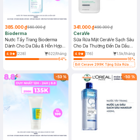
385.000 ₫
341.000 ₫
560.000 ₫
490.000 ₫
Bioderma
CeraVe
Nước Tẩy Trang Bioderma
Sữa Rửa Mặt CeraVe Sạch Sâu
Dành Cho Da Dầu & Hỗn Hợp
Cho Da Thường Đến Da Dầu
500ml
473ml
(228)
622/tháng
(116)
1.5k/tháng
4.9
4.9
64
%
16
%
Bill Cerave 299K Tặng Sữa Rửa
Mặt Cerave 30ml (SL có hạn)
-
53
%
-
50
%