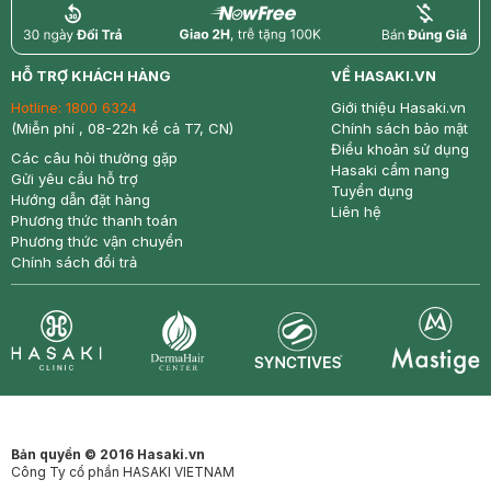
return
nowfree
price
HỖ TRỢ KHÁCH HÀNG
VỀ HASAKI.VN
Hotline:
1800 6324
Giới thiệu Hasaki.vn
(Miễn phí , 08-22h kể cả T7, CN)
Chính sách bảo mật
Điều khoản sử dụng
Các câu hỏi thường gặp
Hasaki cẩm nang
Gửi yêu cầu hỗ trợ
Tuyển dụng
Hướng dẫn đặt hàng
Liên hệ
Phương thức thanh toán
Phương thức vận chuyển
Chính sách đổi trả
Synctives
Clinic
Dermahair
Mastige
Bản quyền © 2016 Hasaki.vn
Công Ty cổ phần HASAKI VIETNAM