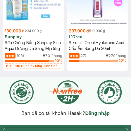
130.000 ₫
297.000 ₫
234.000 ₫
519.000 ₫
Sunplay
L'Oreal
Sữa Chống Nắng Sunplay Skin
Serum L'Oreal Hyaluronic Acid
Aqua Dưỡng Da Sáng Mịn 55g
Cấp Ẩm Sáng Da 30ml
(108)
531/tháng
(27)
279/tháng
4.9
4.9
90
%
22
%
Bill 199K Sunplay tặng Tinh Chất
Chống Nắng 7g trị giá 30K (SL có
hạn)
Bạn đã có tài khoản Hasaki?
Đăng nhập