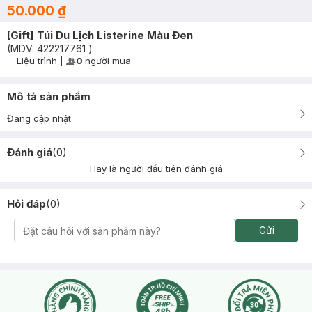
50.000 ₫
[Gift] Túi Du Lịch Listerine Màu Đen
(MDV:
422217761
)
Liệu trình
|
0
người mua
User Product Icon
Timer Gray Icon
Mô tả sản phẩm
Đang cập nhật
Đánh giá
(
0
)
Hãy là người đầu tiên đánh giá
Hỏi đáp
(
0
)
Gửi