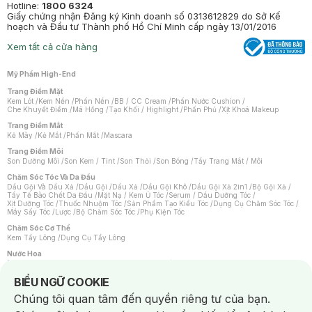
Hotline:
1800 6324
Giấy chứng nhận Đăng ký Kinh doanh số 0313612829 do Sở Kế
hoạch và Đầu tư Thành phố Hồ Chí Minh cấp ngày 13/01/2016
Xem tất cả cửa hàng
Mỹ Phẩm High-End
Trang Điểm Mặt
Kem Lót
/
Kem Nền
/
Phấn Nền
/
BB / CC Cream
/
Phấn Nước Cushion
/
Che Khuyết Điểm
/
Má Hồng
/
Tạo Khối / Highlight
/
Phấn Phủ
/
Xịt Khoá Makeup
Trang Điểm Mắt
Kẻ Mày
/
Kẻ Mắt
/
Phấn Mắt
/
Mascara
Trang Điểm Môi
Son Dưỡng Môi
/
Son Kem / Tint
/
Son Thỏi
/
Son Bóng
/
Tẩy Trang Mắt / Môi
Chăm Sóc Tóc Và Da Đầu
Dầu Gội Và Dầu Xả
/
Dầu Gội
/
Dầu Xả
/
Dầu Gội Khô
/
Dầu Gội Xả 2in1
/
Bộ Gội Xả
/
Tẩy Tế Bào Chết Da Đầu
/
Mặt Nạ / Kem Ủ Tóc
/
Serum / Dầu Dưỡng Tóc
/
Xịt Dưỡng Tóc
/
Thuốc Nhuộm Tóc
/
Sản Phẩm Tạo Kiểu Tóc
/
Dụng Cụ Chăm Sóc Tóc
/
Máy Sấy Tóc
/
Lược
/
Bộ Chăm Sóc Tóc
/
Phụ Kiện Tóc
Chăm Sóc Cơ Thể
Kem Tẩy Lông
/
Dụng Cụ Tẩy Lông
Nước Hoa
Nước Hoa Nữ
/
Nước Hoa Nam
/
Nước Hoa Cao Cấp
/
Xịt Thơm Toàn Thân
/
Nước Hoa Vùng Kín
Notice about cookies usage
BIỂU NGỮ COOKIE
Chăm Sóc Cá Nhân
Chúng tôi quan tâm đến quyền riêng tư của bạn.
Chống Muỗi
/
Khẩu Trang
/
Máy Massage
/
Mặt Nạ Xông Hơi
/
Nước Rửa Tay
/
Sản Phẩm Chăm Sóc Khác
/
Bàn Chải Đánh Răng
/
Bàn Chải Điện
/