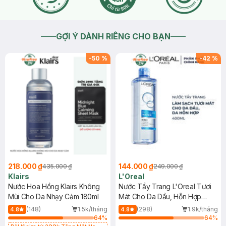
GỢI Ý DÀNH RIÊNG CHO BẠN
-
50
%
-
42
%
218.000 ₫
144.000 ₫
435.000 ₫
249.000 ₫
Klairs
L'Oreal
Nước Hoa Hồng Klairs Không
Nước Tẩy Trang L'Oreal Tươi
Mùi Cho Da Nhạy Cảm 180ml
Mát Cho Da Dầu, Hỗn Hợp
400ml
(148)
1.5k/tháng
(298)
1.9k/tháng
4.8
4.8
64
%
64
%