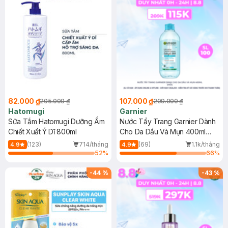
82.000 ₫
107.000 ₫
205.000 ₫
209.000 ₫
Hatomugi
Garnier
Sữa Tắm Hatomugi Dưỡng Ẩm
Nước Tẩy Trang Garnier Dành
Chiết Xuất Ý Dĩ 800ml
Cho Da Dầu Và Mụn 400ml
(Mới)
(123)
714/tháng
(69)
1.1k/tháng
4.9
4.9
52
%
66
%
-
44
%
-
43
%