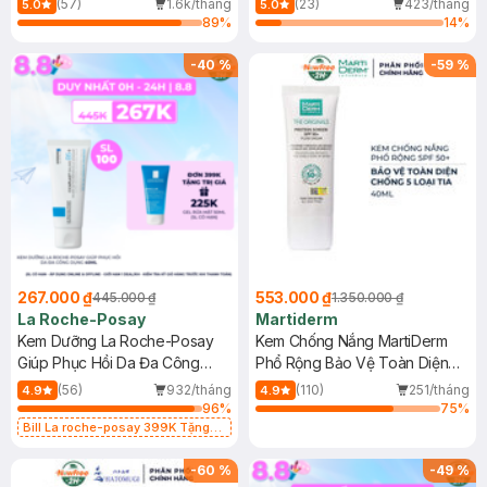
(57)
1.6k/tháng
(23)
423/tháng
5.0
5.0
89
%
14
%
-
40
%
-
59
%
267.000 ₫
553.000 ₫
445.000 ₫
1.350.000 ₫
La Roche-Posay
Martiderm
Kem Dưỡng La Roche-Posay
Kem Chống Nắng MartiDerm
Giúp Phục Hồi Da Đa Công
Phổ Rộng Bảo Vệ Toàn Diện
Dụng 40ml
40ml
(56)
932/tháng
(110)
251/tháng
4.9
4.9
96
%
75
%
Bill La roche-posay 399K Tặng
Gel rửa mặt da dầu nhạy cảm 50ml
(SL có hạn)
-
60
%
-
49
%