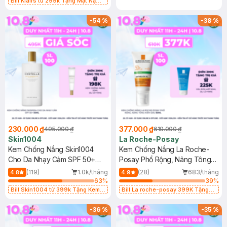
Bill Klairs từ 299k Tặng Mặt Nạ
Làm Dịu Da & Kiểm Soát Dầu Nhờn
25ml (SL Có Hạn)
-
54
%
-
38
%
230.000 ₫
377.000 ₫
495.000 ₫
610.000 ₫
Skin1004
La Roche-Posay
Kem Chống Nắng Skin1004
Kem Chống Nắng La Roche-
Cho Da Nhạy Cảm SPF 50+
Posay Phổ Rộng, Nâng Tông
50ml
Kiềm Dầu 50ml
(119)
1.0k/tháng
(28)
683/tháng
4.8
4.9
63
%
39
%
Bill Skin1004 từ 399k Tặng Kem
Bill La roche-posay 399K Tặng
Chống Nắng Cho Da Nhạy Cảm
Gel rửa mặt da dầu nhạy cảm 50ml
SPF 50+ 20ml (SL Có Hạn)
(SL có hạn)
-
36
%
-
35
%