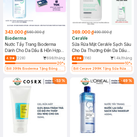
343.000 ₫
369.000 ₫
560.000 ₫
490.000 ₫
Bioderma
CeraVe
Nước Tẩy Trang Bioderma
Sữa Rửa Mặt CeraVe Sạch Sâu
Dành Cho Da Dầu & Hỗn Hợp
Cho Da Thường Đến Da Dầu
500ml
473ml
(228)
698/tháng
(116)
1.4k/tháng
4.9
4.9
20
%
10
%
Bill 399k Bioderma Tặng Bông
Bill Cerave 299K Tặng Sữa Rửa
Tẩy Trang Hộp 50 Miếng (SL có
Mặt Cerave 30ml (SL có hạn)
hạn)
-
53
%
-
49
%