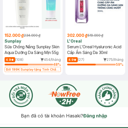
152.000 ₫
302.000 ₫
234.000 ₫
519.000 ₫
Sunplay
L'Oreal
Sữa Chống Nắng Sunplay Skin
Serum L'Oreal Hyaluronic Acid
Aqua Dưỡng Da Sáng Mịn 55g
Cấp Ẩm Sáng Da 30ml
(108)
454/tháng
(27)
275/tháng
4.9
4.9
48
%
59
%
Bill 199K Sunplay tặng Tinh Chất
Chống Nắng 7g trị giá 30K (SL có
hạn)
Bạn đã có tài khoản Hasaki?
Đăng nhập