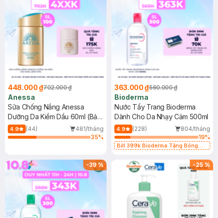
448.000 ₫
363.000 ₫
702.000 ₫
560.000 ₫
Anessa
Bioderma
Sữa Chống Nắng Anessa
Nước Tẩy Trang Bioderma
Dưỡng Da Kiềm Dầu 60ml (Bản
Dành Cho Da Nhạy Cảm 500ml
Mới)
(44)
481/tháng
(228)
804/tháng
4.9
4.9
35
%
19
%
Bill 399k Bioderma Tặng Bông
Tẩy Trang Hộp 50 Miếng (SL có
hạn)
-
39
%
-
25
%