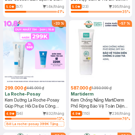
Dầu 500ml
(Mới)
(57)
1.6k/tháng
(23)
395/tháng
5.0
5.0
41
%
35
%
-
33
%
-
57
%
299.000 ₫
587.000 ₫
445.000 ₫
1.350.000 ₫
La Roche-Posay
Martiderm
Kem Dưỡng La Roche-Posay
Kem Chống Nắng MartiDerm
Giúp Phục Hồi Da Đa Công
Phổ Rộng Bảo Vệ Toàn Diện
Dụng 40ml
40ml
(56)
832/tháng
(110)
236/tháng
4.9
4.9
13
%
76
%
Bill La roche-posay 399K Tặng
Gel rửa mặt da dầu nhạy cảm 50ml
(SL có hạn)