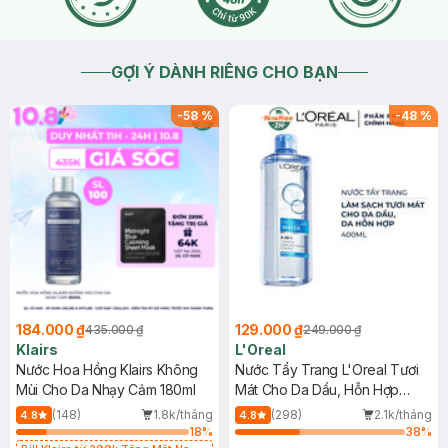
GỢI Ý DÀNH RIÊNG CHO BẠN
-
58
%
-
48
%
184.000 ₫
129.000 ₫
435.000 ₫
249.000 ₫
Klairs
L'Oreal
Nước Hoa Hồng Klairs Không
Nước Tẩy Trang L'Oreal Tươi
Mùi Cho Da Nhạy Cảm 180ml
Mát Cho Da Dầu, Hỗn Hợp
400ml
(148)
1.8k/tháng
(298)
2.1k/tháng
4.8
4.8
18
%
38
%