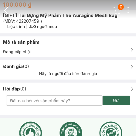
100.000 ₫
0
Dots
Cart Icon
[GIFT] Túi Đựng Mỹ Phẩm The Auragins Mesh Bag
Back Icon
(MDV:
422207459
)
Liệu trình
|
0
người mua
User Product Icon
Timer Gray Icon
Mô tả sản phẩm
Đang cập nhật
Đánh giá
(
0
)
Hãy là người đầu tiên đánh giá
Hỏi đáp
(
0
)
Gửi