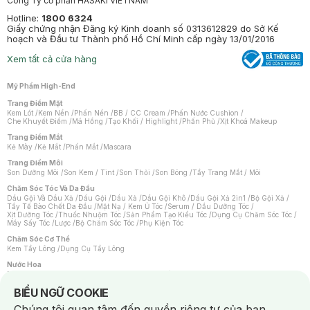
Công Ty cổ phần HASAKI VIETNAM
Hotline:
1800 6324
Giấy chứng nhận Đăng ký Kinh doanh số 0313612829 do Sở Kế
hoạch và Đầu tư Thành phố Hồ Chí Minh cấp ngày 13/01/2016
Xem tất cả cửa hàng
Mỹ Phẩm High-End
Trang Điểm Mặt
Kem Lót
/
Kem Nền
/
Phấn Nền
/
BB / CC Cream
/
Phấn Nước Cushion
/
Che Khuyết Điểm
/
Má Hồng
/
Tạo Khối / Highlight
/
Phấn Phủ
/
Xịt Khoá Makeup
Trang Điểm Mắt
Kẻ Mày
/
Kẻ Mắt
/
Phấn Mắt
/
Mascara
Trang Điểm Môi
Son Dưỡng Môi
/
Son Kem / Tint
/
Son Thỏi
/
Son Bóng
/
Tẩy Trang Mắt / Môi
Chăm Sóc Tóc Và Da Đầu
Dầu Gội Và Dầu Xả
/
Dầu Gội
/
Dầu Xả
/
Dầu Gội Khô
/
Dầu Gội Xả 2in1
/
Bộ Gội Xả
/
Tẩy Tế Bào Chết Da Đầu
/
Mặt Nạ / Kem Ủ Tóc
/
Serum / Dầu Dưỡng Tóc
/
Xịt Dưỡng Tóc
/
Thuốc Nhuộm Tóc
/
Sản Phẩm Tạo Kiểu Tóc
/
Dụng Cụ Chăm Sóc Tóc
/
Máy Sấy Tóc
/
Lược
/
Bộ Chăm Sóc Tóc
/
Phụ Kiện Tóc
Chăm Sóc Cơ Thể
Kem Tẩy Lông
/
Dụng Cụ Tẩy Lông
Nước Hoa
Nước Hoa Nữ
/
Nước Hoa Nam
/
Nước Hoa Cao Cấp
/
Xịt Thơm Toàn Thân
/
Nước Hoa Vùng Kín
Notice about cookies usage
BIỂU NGỮ COOKIE
Chăm Sóc Cá Nhân
Chúng tôi quan tâm đến quyền riêng tư của bạn.
Chống Muỗi
/
Khẩu Trang
/
Máy Massage
/
Mặt Nạ Xông Hơi
/
Nước Rửa Tay
/