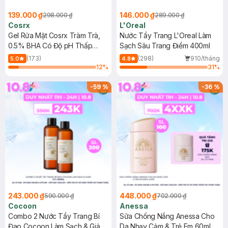
139.000 ₫
146.000 ₫
298.000 ₫
289.000 ₫
Cosrx
L'Oreal
Gel Rửa Mặt Cosrx Tràm Trà,
Nước Tẩy Trang L'Oreal Làm
0.5% BHA Có Độ pH Thấp
Sạch Sâu Trang Điểm 400ml
150ml
(173)
(298)
910/tháng
5.0
4.8
12
%
31
%
-
59
%
-
36
%
243.000 ₫
448.000 ₫
590.000 ₫
702.000 ₫
Cocoon
Anessa
Combo 2 Nước Tẩy Trang Bí
Sữa Chống Nắng Anessa Cho
Đao Cocoon Làm Sạch & Giảm
Da Nhạy Cảm & Trẻ Em 60ml