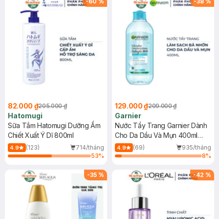
-
60
%
-
38
%
82.000 ₫
129.000 ₫
205.000 ₫
209.000 ₫
Hatomugi
Garnier
Sữa Tắm Hatomugi Dưỡng Ẩm
Nước Tẩy Trang Garnier Dành
Chiết Xuất Ý Dĩ 800ml
Cho Da Dầu Và Mụn 400ml
(Mới)
(123)
714/tháng
(69)
935/tháng
4.9
4.9
53
%
8
%
-
35
%
-
42
%