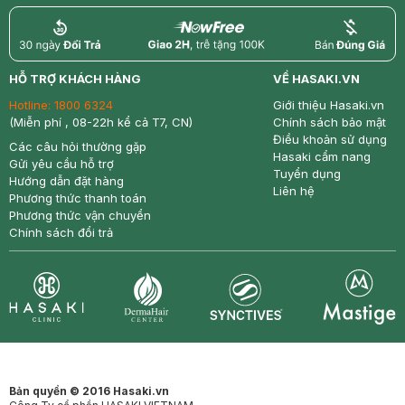
return
nowfree
price
HỖ TRỢ KHÁCH HÀNG
VỀ HASAKI.VN
Hotline:
1800 6324
Giới thiệu Hasaki.vn
(Miễn phí , 08-22h kể cả T7, CN)
Chính sách bảo mật
Điều khoản sử dụng
Các câu hỏi thường gặp
Hasaki cẩm nang
Gửi yêu cầu hỗ trợ
Tuyển dụng
Hướng dẫn đặt hàng
Liên hệ
Phương thức thanh toán
Phương thức vận chuyển
Chính sách đổi trả
Synctives
Clinic
Dermahair
Mastige
Bản quyền © 2016 Hasaki.vn