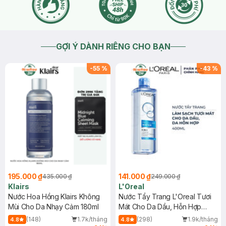
GỢI Ý DÀNH RIÊNG CHO BẠN
-
55
%
-
43
%
195.000 ₫
141.000 ₫
435.000 ₫
249.000 ₫
Klairs
L'Oreal
Nước Hoa Hồng Klairs Không
Nước Tẩy Trang L'Oreal Tươi
Mùi Cho Da Nhạy Cảm 180ml
Mát Cho Da Dầu, Hỗn Hợp
400ml
(148)
1.7k/tháng
(298)
1.9k/tháng
4.8
4.8