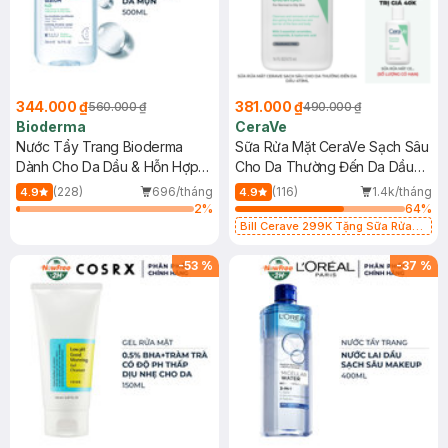
344.000 ₫
381.000 ₫
560.000 ₫
490.000 ₫
Bioderma
CeraVe
Nước Tẩy Trang Bioderma
Sữa Rửa Mặt CeraVe Sạch Sâu
Dành Cho Da Dầu & Hỗn Hợp
Cho Da Thường Đến Da Dầu
500ml
473ml
(228)
696/tháng
(116)
1.4k/tháng
4.9
4.9
2
%
64
%
Bill Cerave 299K Tặng Sữa Rửa
Mặt Cerave 30ml (SL có hạn)
-
53
%
-
37
%