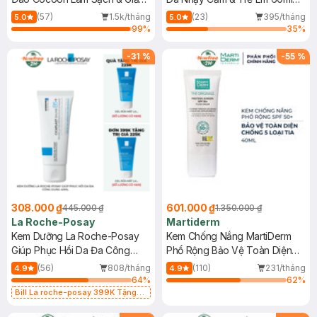
Dầu 500ml
(Mới)
(57)
1.5k/tháng
(23)
395/tháng
5.0
5.0
99
%
35
%
-
31
%
-
55
%
308.000 ₫
601.000 ₫
445.000 ₫
1.350.000 ₫
La Roche-Posay
Martiderm
Kem Dưỡng La Roche-Posay
Kem Chống Nắng MartiDerm
Giúp Phục Hồi Da Đa Công
Phổ Rộng Bảo Vệ Toàn Diện
Dụng 40ml
40ml
(56)
808/tháng
(110)
231/tháng
4.9
4.9
64
%
62
%
Bill La roche-posay 399K Tặng
Gel rửa mặt da dầu nhạy cảm 50ml
(SL có hạn)