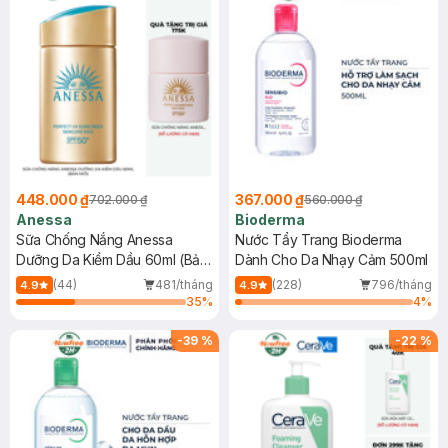
448.000 ₫
367.000 ₫
702.000 ₫
560.000 ₫
Anessa
Bioderma
Sữa Chống Nắng Anessa
Nước Tẩy Trang Bioderma
Dưỡng Da Kiềm Dầu 60ml (Bản
Dành Cho Da Nhạy Cảm 500ml
Mới)
(44)
481/tháng
(228)
796/tháng
4.9
4.9
35
%
4
%
-
39
%
-
22
%