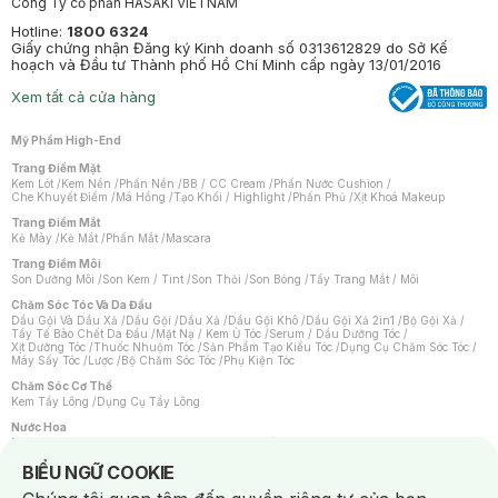
Công Ty cổ phần HASAKI VIETNAM
Hotline:
1800 6324
Giấy chứng nhận Đăng ký Kinh doanh số 0313612829 do Sở Kế
hoạch và Đầu tư Thành phố Hồ Chí Minh cấp ngày 13/01/2016
Xem tất cả cửa hàng
Mỹ Phẩm High-End
Trang Điểm Mặt
Kem Lót
/
Kem Nền
/
Phấn Nền
/
BB / CC Cream
/
Phấn Nước Cushion
/
Che Khuyết Điểm
/
Má Hồng
/
Tạo Khối / Highlight
/
Phấn Phủ
/
Xịt Khoá Makeup
Trang Điểm Mắt
Kẻ Mày
/
Kẻ Mắt
/
Phấn Mắt
/
Mascara
Trang Điểm Môi
Son Dưỡng Môi
/
Son Kem / Tint
/
Son Thỏi
/
Son Bóng
/
Tẩy Trang Mắt / Môi
Chăm Sóc Tóc Và Da Đầu
Dầu Gội Và Dầu Xả
/
Dầu Gội
/
Dầu Xả
/
Dầu Gội Khô
/
Dầu Gội Xả 2in1
/
Bộ Gội Xả
/
Tẩy Tế Bào Chết Da Đầu
/
Mặt Nạ / Kem Ủ Tóc
/
Serum / Dầu Dưỡng Tóc
/
Xịt Dưỡng Tóc
/
Thuốc Nhuộm Tóc
/
Sản Phẩm Tạo Kiểu Tóc
/
Dụng Cụ Chăm Sóc Tóc
/
Máy Sấy Tóc
/
Lược
/
Bộ Chăm Sóc Tóc
/
Phụ Kiện Tóc
Chăm Sóc Cơ Thể
Kem Tẩy Lông
/
Dụng Cụ Tẩy Lông
Nước Hoa
Nước Hoa Nữ
/
Nước Hoa Nam
/
Nước Hoa Cao Cấp
/
Xịt Thơm Toàn Thân
/
Nước Hoa Vùng Kín
Notice about cookies usage
BIỂU NGỮ COOKIE
Chăm Sóc Cá Nhân
Chống Muỗi
/
Khẩu Trang
/
Máy Massage
/
Mặt Nạ Xông Hơi
/
Nước Rửa Tay
/