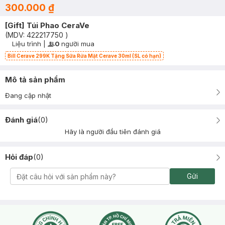
300.000 ₫
[Gift] Túi Phao CeraVe
(MDV:
422217750
)
Liệu trình
|
0
người mua
User Product Icon
Timer Gray Icon
Bill Cerave 299K Tặng Sữa Rửa Mặt Cerave 30ml (SL có hạn)
Mô tả sản phẩm
Đang cập nhật
Đánh giá
(
0
)
Hãy là người đầu tiên đánh giá
Hỏi đáp
(
0
)
Gửi