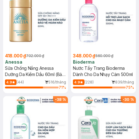
418.000 ₫
348.000 ₫
702.000 ₫
560.000 ₫
Anessa
Bioderma
Sữa Chống Nắng Anessa
Nước Tẩy Trang Bioderma
Dưỡng Da Kiềm Dầu 60ml (Bản
Dành Cho Da Nhạy Cảm 500ml
Mới)
(44)
516/tháng
(228)
839/tháng
4.9
4.9
71
%
75
%
-
38
%
-
30
%