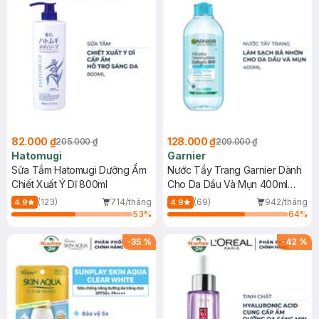
82.000 ₫
128.000 ₫
205.000 ₫
209.000 ₫
Hatomugi
Garnier
Sữa Tắm Hatomugi Dưỡng Ẩm
Nước Tẩy Trang Garnier Dành
Chiết Xuất Ý Dĩ 800ml
Cho Da Dầu Và Mụn 400ml
(Mới)
(123)
714/tháng
(69)
942/tháng
4.9
4.9
53
%
64
%
-
35
%
-
42
%