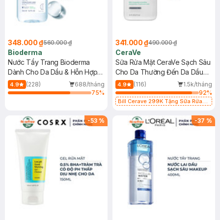
348.000 ₫
341.000 ₫
560.000 ₫
490.000 ₫
Bioderma
CeraVe
Nước Tẩy Trang Bioderma
Sữa Rửa Mặt CeraVe Sạch Sâu
Dành Cho Da Dầu & Hỗn Hợp
Cho Da Thường Đến Da Dầu
500ml
473ml
(228)
688/tháng
(116)
1.5k/tháng
4.9
4.9
75
%
92
%
Bill Cerave 299K Tặng Sữa Rửa
Mặt Cerave 30ml (SL có hạn)
-
53
%
-
37
%