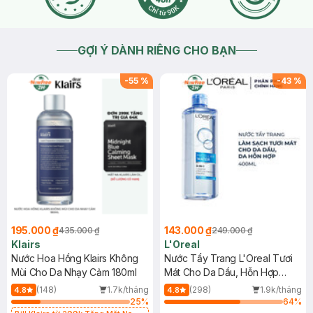
GỢI Ý DÀNH RIÊNG CHO BẠN
-
55
%
-
43
%
195.000 ₫
143.000 ₫
435.000 ₫
249.000 ₫
Klairs
L'Oreal
Nước Hoa Hồng Klairs Không
Nước Tẩy Trang L'Oreal Tươi
Mùi Cho Da Nhạy Cảm 180ml
Mát Cho Da Dầu, Hỗn Hợp
400ml
(148)
1.7k/tháng
(298)
1.9k/tháng
4.8
4.8
25
%
64
%