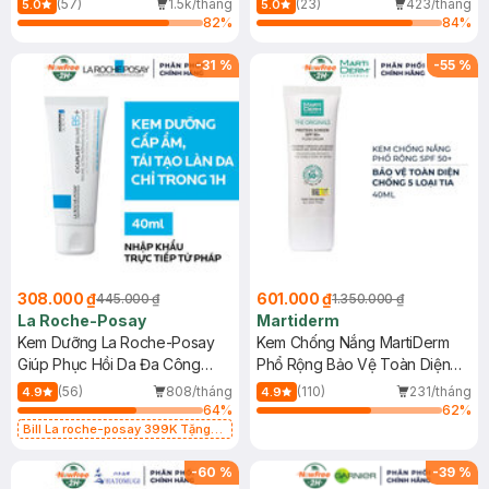
(57)
1.5k/tháng
(23)
423/tháng
5.0
5.0
82
%
84
%
-
31
%
-
55
%
308.000 ₫
601.000 ₫
445.000 ₫
1.350.000 ₫
La Roche-Posay
Martiderm
Kem Dưỡng La Roche-Posay
Kem Chống Nắng MartiDerm
Giúp Phục Hồi Da Đa Công
Phổ Rộng Bảo Vệ Toàn Diện
Dụng 40ml
40ml
(56)
808/tháng
(110)
231/tháng
4.9
4.9
64
%
62
%
Bill La roche-posay 399K Tặng
Gel rửa mặt da dầu nhạy cảm 50ml
(SL có hạn)
-
60
%
-
39
%