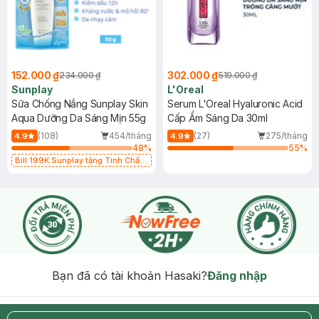
152.000 ₫
302.000 ₫
234.000 ₫
519.000 ₫
Sunplay
L'Oreal
Sữa Chống Nắng Sunplay Skin
Serum L'Oreal Hyaluronic Acid
Aqua Dưỡng Da Sáng Mịn 55g
Cấp Ẩm Sáng Da 30ml
(108)
454/tháng
(27)
275/tháng
4.9
4.9
48
%
55
%
Bill 199K Sunplay tặng Tinh Chất
Chống Nắng 7g trị giá 30K (SL có
hạn)
Bạn đã có tài khoản Hasaki?
Đăng nhập