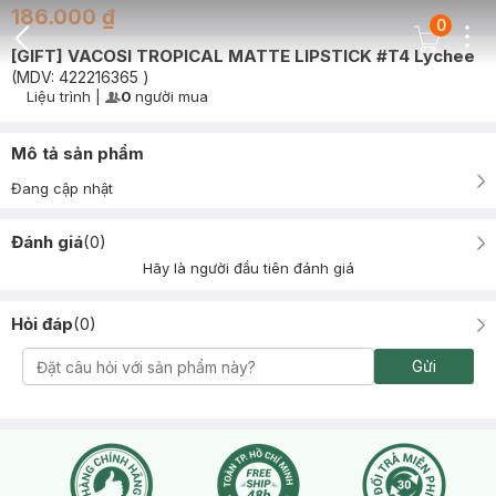
186.000 ₫
0
Dots
Cart Icon
[GIFT] VACOSI TROPICAL MATTE LIPSTICK #T4 Lychee
Back Icon
(MDV:
422216365
)
Liệu trình
|
0
người mua
User Product Icon
Timer Gray Icon
Mô tả sản phẩm
Đang cập nhật
Đánh giá
(
0
)
Hãy là người đầu tiên đánh giá
Hỏi đáp
(
0
)
Gửi