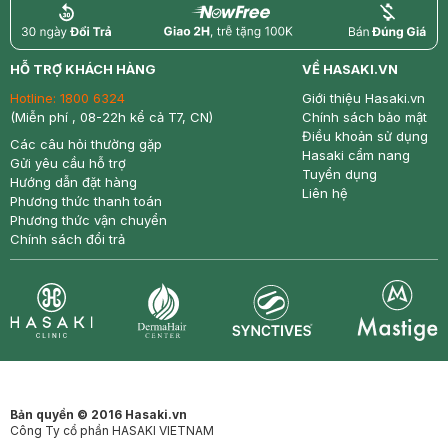
return
nowfree
price
HỖ TRỢ KHÁCH HÀNG
VỀ HASAKI.VN
Hotline:
1800 6324
Giới thiệu Hasaki.vn
(Miễn phí , 08-22h kể cả T7, CN)
Chính sách bảo mật
Điều khoản sử dụng
Các câu hỏi thường gặp
Hasaki cẩm nang
Gửi yêu cầu hỗ trợ
Tuyển dụng
Hướng dẫn đặt hàng
Liên hệ
Phương thức thanh toán
Phương thức vận chuyển
Chính sách đổi trả
Synctives
Clinic
Dermahair
Mastige
Bản quyền © 2016 Hasaki.vn
Công Ty cổ phần HASAKI VIETNAM