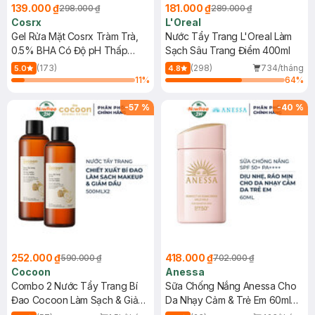
139.000 ₫
181.000 ₫
298.000 ₫
289.000 ₫
Cosrx
L'Oreal
Gel Rửa Mặt Cosrx Tràm Trà,
Nước Tẩy Trang L'Oreal Làm
0.5% BHA Có Độ pH Thấp
Sạch Sâu Trang Điểm 400ml
150ml
(173)
(298)
734/tháng
5.0
4.8
11
%
64
%
-
57
%
-
40
%
252.000 ₫
418.000 ₫
590.000 ₫
702.000 ₫
Cocoon
Anessa
Combo 2 Nước Tẩy Trang Bí
Sữa Chống Nắng Anessa Cho
Đao Cocoon Làm Sạch & Giảm
Da Nhạy Cảm & Trẻ Em 60ml
Dầu 500ml
(Mới)