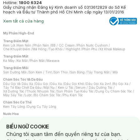
Hotline:
1800 6324
Giấy chứng nhận Đăng ký Kinh doanh số 0313612829 do Sở Kế
hoạch và Đầu tư Thành phố Hồ Chí Minh cấp ngày 13/01/2016
Xem tất cả cửa hàng
Mỹ Phẩm High-End
Trang Điểm Mặt
Kem Lót
/
Kem Nền
/
Phấn Nền
/
BB / CC Cream
/
Phấn Nước Cushion
/
Che Khuyết Điểm
/
Má Hồng
/
Tạo Khối / Highlight
/
Phấn Phủ
/
Xịt Khoá Makeup
Trang Điểm Mắt
Kẻ Mày
/
Kẻ Mắt
/
Phấn Mắt
/
Mascara
Trang Điểm Môi
Son Dưỡng Môi
/
Son Kem / Tint
/
Son Thỏi
/
Son Bóng
/
Tẩy Trang Mắt / Môi
Chăm Sóc Tóc Và Da Đầu
Dầu Gội Và Dầu Xả
/
Dầu Gội
/
Dầu Xả
/
Dầu Gội Khô
/
Dầu Gội Xả 2in1
/
Bộ Gội Xả
/
Tẩy Tế Bào Chết Da Đầu
/
Mặt Nạ / Kem Ủ Tóc
/
Serum / Dầu Dưỡng Tóc
/
Xịt Dưỡng Tóc
/
Thuốc Nhuộm Tóc
/
Sản Phẩm Tạo Kiểu Tóc
/
Dụng Cụ Chăm Sóc Tóc
/
Máy Sấy Tóc
/
Lược
/
Bộ Chăm Sóc Tóc
/
Phụ Kiện Tóc
Chăm Sóc Cơ Thể
Kem Tẩy Lông
/
Dụng Cụ Tẩy Lông
Nước Hoa
Nước Hoa Nữ
/
Nước Hoa Nam
/
Nước Hoa Cao Cấp
/
Xịt Thơm Toàn Thân
/
Nước Hoa Vùng Kín
Notice about cookies usage
BIỂU NGỮ COOKIE
Chăm Sóc Cá Nhân
Chúng tôi quan tâm đến quyền riêng tư của bạn.
Chống Muỗi
/
Khẩu Trang
/
Máy Massage
/
Mặt Nạ Xông Hơi
/
Nước Rửa Tay
/
Sản Phẩm Chăm Sóc Khác
/
Bàn Chải Đánh Răng
/
Bàn Chải Điện
/