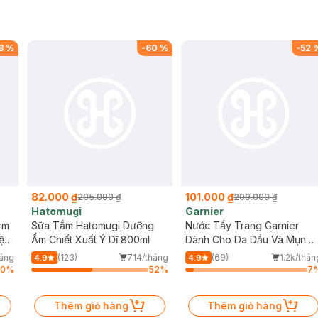
8
%
-
60
%
-
52
82.000 ₫
101.000 ₫
205.000 ₫
209.000 ₫
Hatomugi
Garnier
rm
Sữa Tắm Hatomugi Dưỡng
Nước Tẩy Trang Garnier
ện
Ẩm Chiết Xuất Ý Dĩ 800ml
Dành Cho Da Dầu Và Mụn
400ml (Mới)
háng
(123)
714/tháng
(69)
1.2k/thán
4.9
4.9
10
%
52
%
7
Thêm giỏ hàng
Thêm giỏ hàng