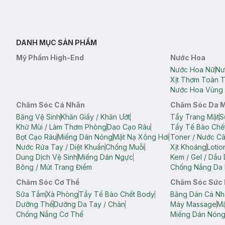
DANH MỤC SẢN PHẨM
Mỹ Phẩm High-End
Nước Hoa
Nước Hoa Nữ
Nư
Xịt Thơm Toàn 
Nước Hoa Vùng 
Chăm Sóc Cá Nhân
Chăm Sóc Da 
Băng Vệ Sinh
Khăn Giấy / Khăn Ướt
Tẩy Trang Mặt
S
Khử Mùi / Làm Thơm Phòng
Dao Cạo Râu
Tẩy Tế Bào Chế
Bọt Cạo Râu
Miếng Dán Nóng
Mặt Nạ Xông Hơi
Toner / Nước C
Nước Rửa Tay / Diệt Khuẩn
Chống Muỗi
Xịt Khoáng
Lotio
Dung Dịch Vệ Sinh
Miếng Dán Ngực
Kem / Gel / Dầu
Bông / Mút Trang Điểm
Chống Nắng Da 
Chăm Sóc Cơ Thể
Chăm Sóc Sức
Sữa Tắm
Xà Phòng
Tẩy Tế Bào Chết Body
Băng Dán Cá Nh
Dưỡng Thể
Dưỡng Da Tay / Chân
Máy Massage
Mặ
Chống Nắng Cơ Thể
Miếng Dán Nón