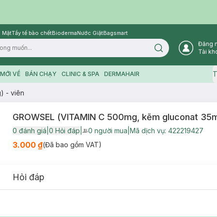
 Mặt
Tẩy tế bào chết
Bioderma
Nước Giặt
Bagsmart
Đăng 
Search icon
Tài kh
T
MỚI VỀ
BÁN CHẠY
CLINIC & SPA
DERMAHAIR
 - viên
GROWSEL (VITAMIN C 500mg, kẽm gluconat 35mg
0
đánh giá
|
0
Hỏi đáp
|
0
người mua
|
Mã dịch vụ:
422219427
User Product Icon
3.000 ₫
(Đã bao gồm VAT)
Hỏi đáp