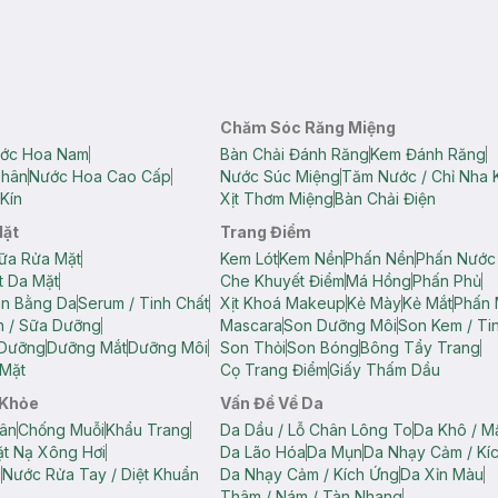
Chăm Sóc Răng Miệng
ớc Hoa Nam
Bàn Chải Đánh Răng
Kem Đánh Răng
Thân
Nước Hoa Cao Cấp
Nước Súc Miệng
Tăm Nước / Chỉ Nha 
Kín
Xịt Thơm Miệng
Bàn Chải Điện
Mặt
Trang Điểm
ữa Rửa Mặt
Kem Lót
Kem Nền
Phấn Nền
Phấn Nước
t Da Mặt
Che Khuyết Điểm
Má Hồng
Phấn Phủ
ân Bằng Da
Serum / Tinh Chất
Xịt Khoá Makeup
Kẻ Mày
Kẻ Mắt
Phấn 
n / Sữa Dưỡng
Mascara
Son Dưỡng Môi
Son Kem / Tin
 Dưỡng
Dưỡng Mắt
Dưỡng Môi
Son Thỏi
Son Bóng
Bông Tẩy Trang
Mặt
Cọ Trang Điểm
Giấy Thấm Dầu
 Khỏe
Vấn Đề Về Da
ân
Chống Muỗi
Khẩu Trang
Da Dầu / Lỗ Chân Lông To
Da Khô / M
t Nạ Xông Hơi
Da Lão Hóa
Da Mụn
Da Nhạy Cảm / Kí
g
Nước Rửa Tay / Diệt Khuẩn
Da Nhạy Cảm / Kích Ứng
Da Xỉn Màu
Thâm / Nám / Tàn Nhang