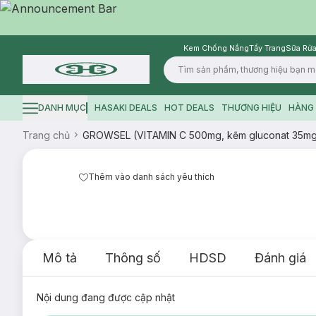
Kem Chống Nắng
Tẩy Trang
Sữa Rửa
Logo
DANH MỤC
HASAKI DEALS
HOT DEALS
THƯƠNG HIỆU
HÀNG 
Hamburger icon
Trang chủ
GROWSEL (VITAMIN C 500mg, kẽm gluconat 35mg)
Thêm vào danh sách yêu thích
Mô tả
Thông số
HDSD
Đánh giá
Nội dung đang được cập nhật