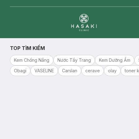
Clinic
TOP TÌM KIẾM
Kem Chống Nắng
Nước Tẩy Trang
Kem Dưỡng Ẩm
Obagi
VASELINE
Carslan
cerave
olay
toner k