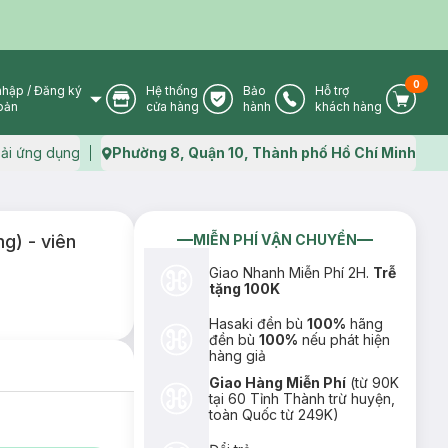
0
nhập
/
Đăng ký
Hệ thống
Bảo
Hỗ trợ
User Icon
Store Icon
Warranty Icon
Phone Icon
Cart I
oản
cửa hàng
hành
khách hàng
ải ứng dụng
Phường 8, Quận 10, Thành phố Hồ Chí Minh
Map icon
) - viên
MIỄN PHÍ VẬN CHUYỂN
Giao Nhanh Miễn Phí 2H.
Trễ
tặng 100K
Hasaki đền bù
100%
hãng
đền bù
100%
nếu phát hiện
hàng giả
Giao Hàng Miễn Phí
(từ 90K
tại 60 Tỉnh Thành trừ huyện,
toàn Quốc từ 249K)