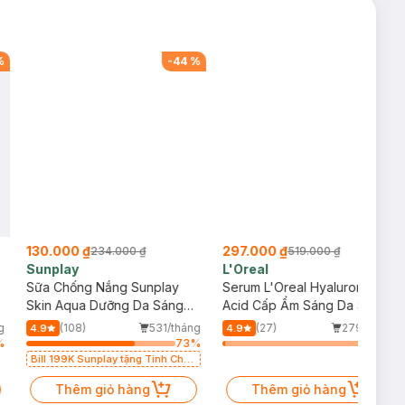
%
-
44
%
-
43
%
130.000 ₫
297.000 ₫
234.000 ₫
519.000 ₫
Sunplay
L'Oreal
Sữa Chống Nắng Sunplay
Serum L'Oreal Hyaluronic
Skin Aqua Dưỡng Da Sáng
Acid Cấp Ẩm Sáng Da 30ml
Mịn 55g
g
(108)
531/tháng
(27)
279/tháng
4.9
4.9
%
73
%
2
%
Bill 199K Sunplay tặng Tinh Chất
Chống Nắng 7g trị giá 30K (SL có
hạn)
Thêm giỏ hàng
Thêm giỏ hàng