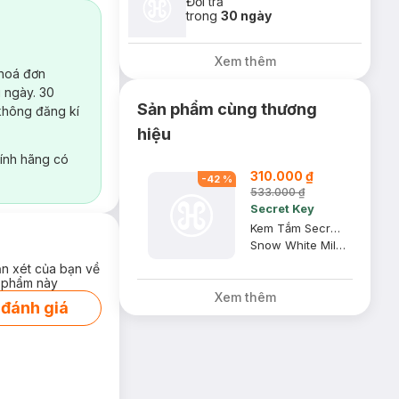
Đổi trả
trong
30 ngày
Xem thêm
 hoá đơn
 ngày. 30
Sản phẩm cùng thương
không đăng kí
hiệu
ính hãng có
310.000 ₫
-
42
%
533.000 ₫
Secret Key
Kem Tắm Secret Key Dưỡng Sáng Da Mặt Và Cơ Thể 200g
Snow White Milky Pack
ận xét của bạn về
 phẩm này
Xem thêm
 đánh giá