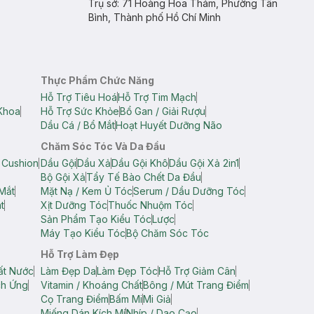
Trụ sở: 71 Hoàng Hoa Thám, Phường Tân
Bình, Thành phố Hồ Chí Minh
Thực Phẩm Chức Năng
Hỗ Trợ Tiêu Hoá
Hỗ Trợ Tim Mạch
Khoa
Hỗ Trợ Sức Khỏe
Bổ Gan / Giải Rượu
Dầu Cá / Bổ Mắt
Hoạt Huyết Dưỡng Não
Chăm Sóc Tóc Và Da Đầu
 Cushion
Dầu Gội
Dầu Xả
Dầu Gội Khô
Dầu Gội Xả 2in1
Bộ Gội Xả
Tẩy Tế Bào Chết Da Đầu
Mắt
Mặt Nạ / Kem Ủ Tóc
Serum / Dầu Dưỡng Tóc
t
Xịt Dưỡng Tóc
Thuốc Nhuộm Tóc
Sản Phẩm Tạo Kiểu Tóc
Lược
Máy Tạo Kiểu Tóc
Bộ Chăm Sóc Tóc
Hỗ Trợ Làm Đẹp
ất Nước
Làm Đẹp Da
Làm Đẹp Tóc
Hỗ Trợ Giảm Cân
ch Ứng
Vitamin / Khoáng Chất
Bông / Mút Trang Điểm
Cọ Trang Điểm
Bấm Mi
Mi Giả
Miếng Dán Kích Mí
Nhíp / Dao Cạo