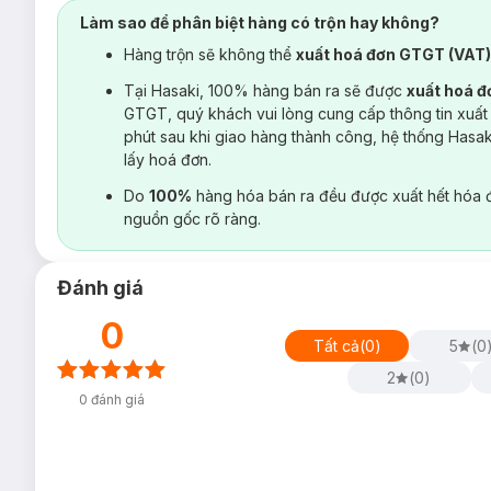
Làm sao để phân biệt hàng có trộn hay không?
Hàng trộn sẽ không thể
xuất hoá đơn GTGT (VAT
Tại Hasaki, 100% hàng bán ra sẽ được
xuất hoá 
GTGT, quý khách vui lòng cung cấp thông tin xuất
phút sau khi giao hàng thành công, hệ thống Hasa
lấy hoá đơn.
Do
100%
hàng hóa bán ra đều được xuất hết hóa 
nguồn gốc rõ ràng.
Đánh giá
0
Tất cả
(
0
)
5
(
0
2
(
0
)
0
đánh giá