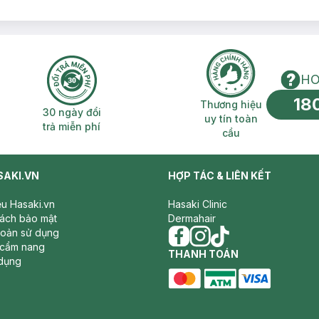
HO
18
n phí 2H
30 ngày đổi trả miễn phí
Thương hiệu uy 
Thương hiệu
30 ngày đổi
uy tín toàn
trả miễn phí
cầu
SAKI.VN
HỢP TÁC & LIÊN KẾT
iệu Hasaki.vn
Hasaki Clinic
sách bảo mật
Dermahair
hoản sử dụng
 cẩm nang
facebook
THANH TOÁN
instagram
tiktok
dụng
master card
ATM card
visa card