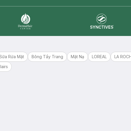
Synctives
Dermahair
Sữa Rửa Mặt
Bông Tẩy Trang
Mặt Nạ
LOREAL
LA ROC
lairs