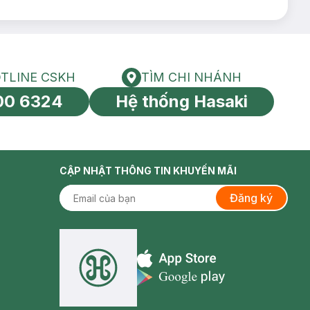
TLINE CSKH
TÌM CHI NHÁNH
HOTLINE CSKH
Tìm chi nhánh
00 6324
Hệ thống Hasaki
tín toàn cầu
CẬP NHẬT THÔNG TIN KHUYẾN MÃI
Đăng ký
Appstore icon
Goolge Play icon