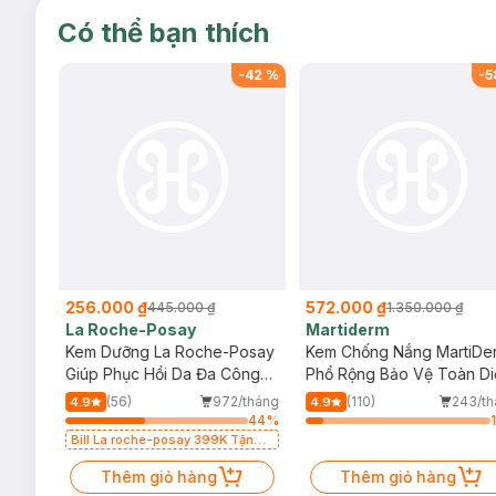
Có thể bạn thích
-
41
%
-
42
%
-
5
256.000 ₫
572.000 ₫
445.000 ₫
1.350.000 ₫
La Roche-Posay
Martiderm
a
Kem Dưỡng La Roche-Posay
Kem Chống Nắng MartiDe
ẻ Em
Giúp Phục Hồi Da Đa Công
Phổ Rộng Bảo Vệ Toàn Di
Dụng 40ml
40ml
/tháng
(56)
972/tháng
(110)
243/t
4.9
4.9
47
%
44
%
Bill La roche-posay 399K Tặng
Gel rửa mặt da dầu nhạy cảm
50ml (SL có hạn)
Thêm giỏ hàng
Thêm giỏ hàng