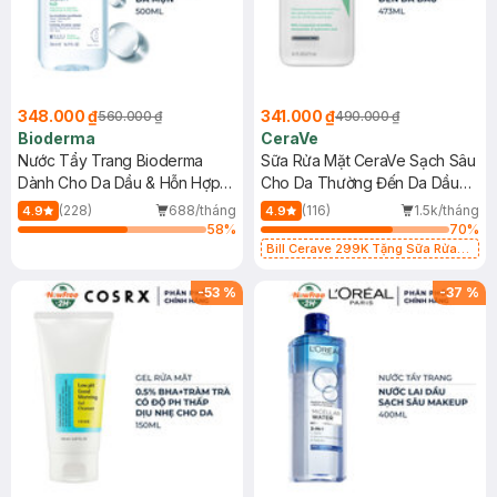
348.000 ₫
341.000 ₫
560.000 ₫
490.000 ₫
Bioderma
CeraVe
Nước Tẩy Trang Bioderma
Sữa Rửa Mặt CeraVe Sạch Sâu
Dành Cho Da Dầu & Hỗn Hợp
Cho Da Thường Đến Da Dầu
500ml
473ml
(228)
688/tháng
(116)
1.5k/tháng
4.9
4.9
58
%
70
%
Bill Cerave 299K Tặng Sữa Rửa
Mặt Cerave 30ml (SL có hạn)
-
53
%
-
37
%