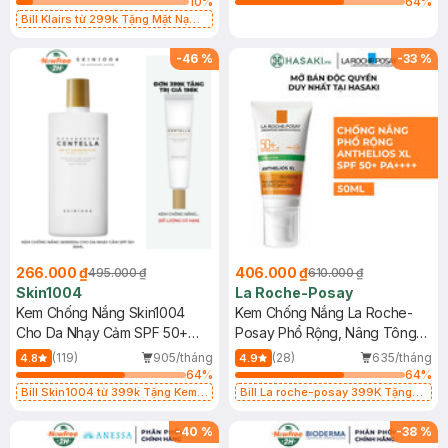
10
%
64
%
Bill Klairs từ 299k Tặng Mặt Nạ
Làm Dịu Da & Kiểm Soát Dầu Nhờn
25ml (SL Có Hạn)
-
46
%
-
33
%
266.000 ₫
406.000 ₫
495.000 ₫
610.000 ₫
Skin1004
La Roche-Posay
Kem Chống Nắng Skin1004
Kem Chống Nắng La Roche-
Cho Da Nhạy Cảm SPF 50+
Posay Phổ Rộng, Nâng Tông
50ml
Kiềm Dầu 50ml
(119)
905/tháng
(28)
635/tháng
4.8
4.9
64
%
64
%
Bill Skin1004 từ 399k Tặng Kem
Bill La roche-posay 399K Tặng
Chống Nắng Cho Da Nhạy Cảm
Gel rửa mặt da dầu nhạy cảm 50ml
SPF 50+ 20ml (SL Có Hạn)
(SL có hạn)
-
40
%
-
38
%