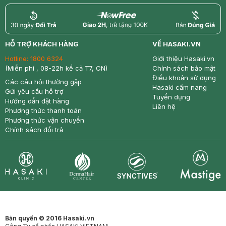
return
nowfree
price
HỖ TRỢ KHÁCH HÀNG
VỀ HASAKI.VN
Hotline:
1800 6324
Giới thiệu Hasaki.vn
(Miễn phí , 08-22h kể cả T7, CN)
Chính sách bảo mật
Điều khoản sử dụng
Các câu hỏi thường gặp
Hasaki cẩm nang
Gửi yêu cầu hỗ trợ
Tuyển dụng
Hướng dẫn đặt hàng
Liên hệ
Phương thức thanh toán
Phương thức vận chuyển
Chính sách đổi trả
Synctives
Clinic
Dermahair
Mastige
Bản quyền © 2016 Hasaki.vn