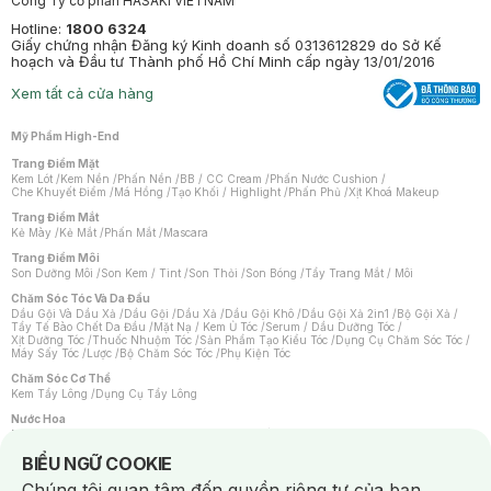
Công Ty cổ phần HASAKI VIETNAM
Hotline:
1800 6324
Giấy chứng nhận Đăng ký Kinh doanh số 0313612829 do Sở Kế
hoạch và Đầu tư Thành phố Hồ Chí Minh cấp ngày 13/01/2016
Xem tất cả cửa hàng
Mỹ Phẩm High-End
Trang Điểm Mặt
Kem Lót
/
Kem Nền
/
Phấn Nền
/
BB / CC Cream
/
Phấn Nước Cushion
/
Che Khuyết Điểm
/
Má Hồng
/
Tạo Khối / Highlight
/
Phấn Phủ
/
Xịt Khoá Makeup
Trang Điểm Mắt
Kẻ Mày
/
Kẻ Mắt
/
Phấn Mắt
/
Mascara
Trang Điểm Môi
Son Dưỡng Môi
/
Son Kem / Tint
/
Son Thỏi
/
Son Bóng
/
Tẩy Trang Mắt / Môi
Chăm Sóc Tóc Và Da Đầu
Dầu Gội Và Dầu Xả
/
Dầu Gội
/
Dầu Xả
/
Dầu Gội Khô
/
Dầu Gội Xả 2in1
/
Bộ Gội Xả
/
Tẩy Tế Bào Chết Da Đầu
/
Mặt Nạ / Kem Ủ Tóc
/
Serum / Dầu Dưỡng Tóc
/
Xịt Dưỡng Tóc
/
Thuốc Nhuộm Tóc
/
Sản Phẩm Tạo Kiểu Tóc
/
Dụng Cụ Chăm Sóc Tóc
/
Máy Sấy Tóc
/
Lược
/
Bộ Chăm Sóc Tóc
/
Phụ Kiện Tóc
Chăm Sóc Cơ Thể
Kem Tẩy Lông
/
Dụng Cụ Tẩy Lông
Nước Hoa
Nước Hoa Nữ
/
Nước Hoa Nam
/
Nước Hoa Cao Cấp
/
Xịt Thơm Toàn Thân
/
Nước Hoa Vùng Kín
Notice about cookies usage
BIỂU NGỮ COOKIE
Chăm Sóc Cá Nhân
Chúng tôi quan tâm đến quyền riêng tư của bạn.
Chống Muỗi
/
Khẩu Trang
/
Máy Massage
/
Mặt Nạ Xông Hơi
/
Nước Rửa Tay
/