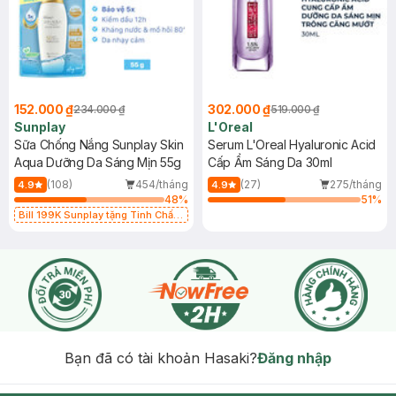
152.000 ₫
302.000 ₫
234.000 ₫
519.000 ₫
Sunplay
L'Oreal
Sữa Chống Nắng Sunplay Skin
Serum L'Oreal Hyaluronic Acid
Aqua Dưỡng Da Sáng Mịn 55g
Cấp Ẩm Sáng Da 30ml
(108)
454/tháng
(27)
275/tháng
4.9
4.9
48
%
51
%
Bill 199K Sunplay tặng Tinh Chất
Chống Nắng 7g trị giá 30K (SL có
hạn)
Bạn đã có tài khoản Hasaki?
Đăng nhập