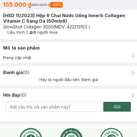
155.000 ₫
480.000 ₫
-
68
%
[HSD 11/2023] Hộp 6 Chai Nước Uống Innerb Collagen
Vitamin C Sáng Da (50mlx6)
GlowShot Collagen 3000
(MDV:
422213153
)
Liệu trình
|
0
người mua
User Product Icon
Timer Gray Icon
Mô tả sản phẩm
Đang cập nhật
Đánh giá
(
0
)
Hãy là người đầu tiên đánh giá
Hỏi đáp
(
0
)
Gửi