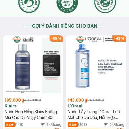
GỢI Ý DÀNH RIÊNG CHO BẠN
-
55
%
-
43
%
195.000 ₫
143.000 ₫
435.000 ₫
249.000 ₫
Klairs
L'Oreal
Nước Hoa Hồng Klairs Không
Nước Tẩy Trang L'Oreal Tươi
Mùi Cho Da Nhạy Cảm 180ml
Mát Cho Da Dầu, Hỗn Hợp
400ml
(148)
1.7k/tháng
(298)
1.9k/tháng
4.8
4.8