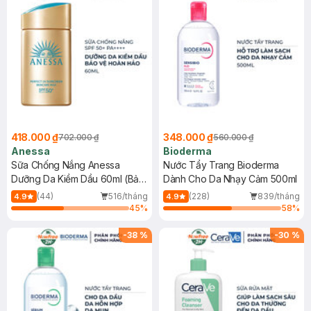
418.000 ₫
348.000 ₫
702.000 ₫
560.000 ₫
Anessa
Bioderma
Sữa Chống Nắng Anessa
Nước Tẩy Trang Bioderma
Dưỡng Da Kiềm Dầu 60ml (Bản
Dành Cho Da Nhạy Cảm 500ml
Mới)
(44)
516/tháng
(228)
839/tháng
4.9
4.9
45
%
58
%
-
38
%
-
30
%