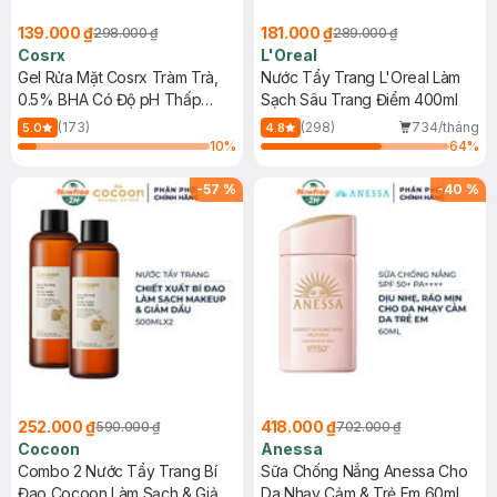
139.000 ₫
181.000 ₫
298.000 ₫
289.000 ₫
Cosrx
L'Oreal
Gel Rửa Mặt Cosrx Tràm Trà,
Nước Tẩy Trang L'Oreal Làm
0.5% BHA Có Độ pH Thấp
Sạch Sâu Trang Điểm 400ml
150ml
(173)
(298)
734/tháng
5.0
4.8
10
%
64
%
-
57
%
-
40
%
252.000 ₫
418.000 ₫
590.000 ₫
702.000 ₫
Cocoon
Anessa
Combo 2 Nước Tẩy Trang Bí
Sữa Chống Nắng Anessa Cho
Đao Cocoon Làm Sạch & Giảm
Da Nhạy Cảm & Trẻ Em 60ml