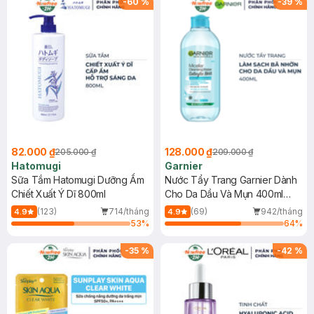
-
60
%
-
39
%
82.000 ₫
128.000 ₫
205.000 ₫
209.000 ₫
Hatomugi
Garnier
Sữa Tắm Hatomugi Dưỡng Ẩm
Nước Tẩy Trang Garnier Dành
Chiết Xuất Ý Dĩ 800ml
Cho Da Dầu Và Mụn 400ml
(Mới)
(123)
714/tháng
(69)
942/tháng
4.9
4.9
53
%
64
%
-
35
%
-
42
%