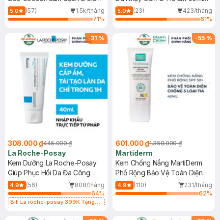
Dầu 500ml
(Mới)
(57)
1.5k/tháng
(23)
423/tháng
5.0
5.0
71
%
61
%
-
31
%
-
55
%
308.000 ₫
601.000 ₫
445.000 ₫
1.350.000 ₫
La Roche-Posay
Martiderm
Kem Dưỡng La Roche-Posay
Kem Chống Nắng MartiDerm
Giúp Phục Hồi Da Đa Công
Phổ Rộng Bảo Vệ Toàn Diện
Dụng 40ml
40ml
(56)
808/tháng
(110)
231/tháng
4.9
4.9
64
%
62
%
Bill La roche-posay 399K Tặng
Gel rửa mặt da dầu nhạy cảm 50ml
(SL có hạn)