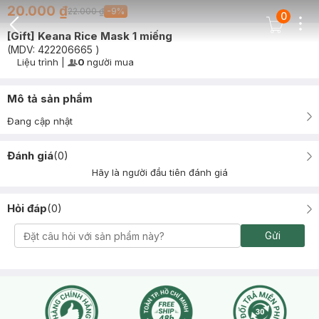
20.000 ₫
22.000 ₫
-
9
%
0
Dots
Cart Icon
[Gift] Keana Rice Mask 1 miếng
Back Icon
(MDV:
422206665
)
Liệu trình
|
0
người mua
User Product Icon
Timer Gray Icon
Mô tả sản phẩm
Đang cập nhật
Đánh giá
(
0
)
Hãy là người đầu tiên đánh giá
Hỏi đáp
(
0
)
Gửi