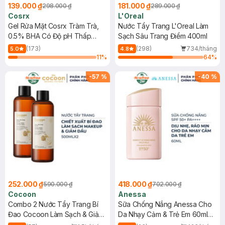
139.000 ₫
181.000 ₫
298.000 ₫
289.000 ₫
Cosrx
L'Oreal
Gel Rửa Mặt Cosrx Tràm Trà,
Nước Tẩy Trang L'Oreal Làm
0.5% BHA Có Độ pH Thấp
Sạch Sâu Trang Điểm 400ml
150ml
(173)
(298)
734/tháng
5.0
4.8
11
%
64
%
-
57
%
-
40
%
252.000 ₫
418.000 ₫
590.000 ₫
702.000 ₫
Cocoon
Anessa
Combo 2 Nước Tẩy Trang Bí
Sữa Chống Nắng Anessa Cho
Đao Cocoon Làm Sạch & Giảm
Da Nhạy Cảm & Trẻ Em 60ml
Dầu 500ml
(Mới)