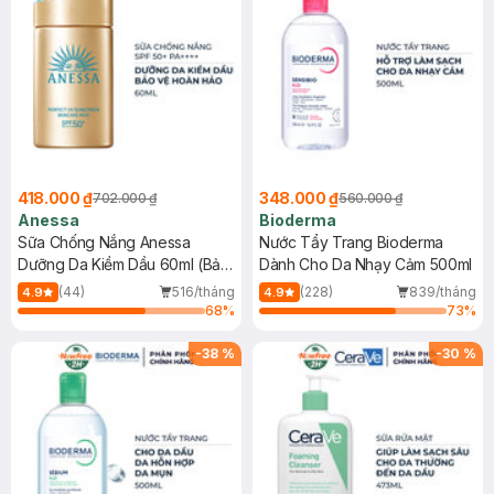
418.000 ₫
348.000 ₫
702.000 ₫
560.000 ₫
Anessa
Bioderma
Sữa Chống Nắng Anessa
Nước Tẩy Trang Bioderma
Dưỡng Da Kiềm Dầu 60ml (Bản
Dành Cho Da Nhạy Cảm 500ml
Mới)
(44)
516/tháng
(228)
839/tháng
4.9
4.9
68
%
73
%
-
38
%
-
30
%