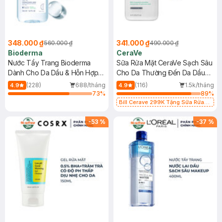
348.000 ₫
341.000 ₫
560.000 ₫
490.000 ₫
Bioderma
CeraVe
Nước Tẩy Trang Bioderma
Sữa Rửa Mặt CeraVe Sạch Sâu
Dành Cho Da Dầu & Hỗn Hợp
Cho Da Thường Đến Da Dầu
500ml
473ml
(228)
688/tháng
(116)
1.5k/tháng
4.9
4.9
73
%
89
%
Bill Cerave 299K Tặng Sữa Rửa
Mặt Cerave 30ml (SL có hạn)
-
53
%
-
37
%