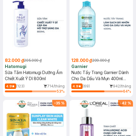
82.000 ₫
128.000 ₫
205.000 ₫
209.000 ₫
Hatomugi
Garnier
Sữa Tắm Hatomugi Dưỡng Ẩm
Nước Tẩy Trang Garnier Dành
Chiết Xuất Ý Dĩ 800ml
Cho Da Dầu Và Mụn 400ml
(Mới)
(123)
714/tháng
(69)
942/tháng
4.9
4.9
53
%
64
%
-
35
%
-
42
%