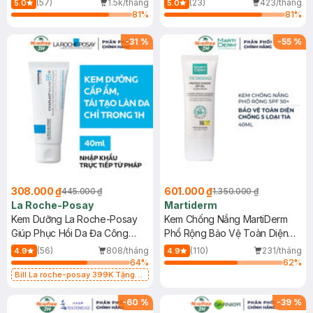
(57)
1.5k/tháng
(23)
423/tháng
5.0
5.0
81
%
81
%
-
31
%
-
55
%
308.000 ₫
601.000 ₫
445.000 ₫
1.350.000 ₫
La Roche-Posay
Martiderm
Kem Dưỡng La Roche-Posay
Kem Chống Nắng MartiDerm
Giúp Phục Hồi Da Đa Công
Phổ Rộng Bảo Vệ Toàn Diện
Dụng 40ml
40ml
(56)
808/tháng
(110)
231/tháng
4.9
4.9
64
%
62
%
Bill La roche-posay 399K Tặng
Gel rửa mặt da dầu nhạy cảm 50ml
(SL có hạn)
-
60
%
-
39
%