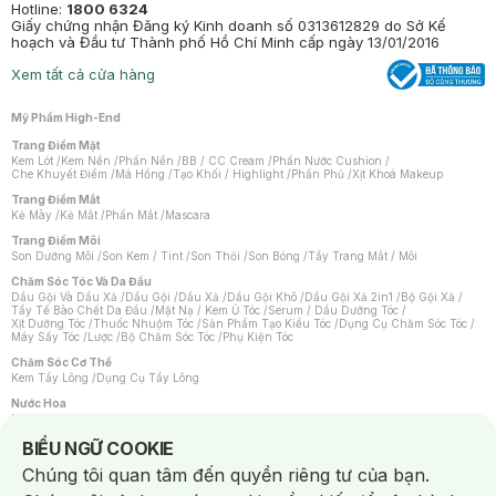
Hotline:
1800 6324
Giấy chứng nhận Đăng ký Kinh doanh số 0313612829 do Sở Kế
hoạch và Đầu tư Thành phố Hồ Chí Minh cấp ngày 13/01/2016
Xem tất cả cửa hàng
Mỹ Phẩm High-End
Trang Điểm Mặt
Kem Lót
/
Kem Nền
/
Phấn Nền
/
BB / CC Cream
/
Phấn Nước Cushion
/
Che Khuyết Điểm
/
Má Hồng
/
Tạo Khối / Highlight
/
Phấn Phủ
/
Xịt Khoá Makeup
Trang Điểm Mắt
Kẻ Mày
/
Kẻ Mắt
/
Phấn Mắt
/
Mascara
Trang Điểm Môi
Son Dưỡng Môi
/
Son Kem / Tint
/
Son Thỏi
/
Son Bóng
/
Tẩy Trang Mắt / Môi
Chăm Sóc Tóc Và Da Đầu
Dầu Gội Và Dầu Xả
/
Dầu Gội
/
Dầu Xả
/
Dầu Gội Khô
/
Dầu Gội Xả 2in1
/
Bộ Gội Xả
/
Tẩy Tế Bào Chết Da Đầu
/
Mặt Nạ / Kem Ủ Tóc
/
Serum / Dầu Dưỡng Tóc
/
Xịt Dưỡng Tóc
/
Thuốc Nhuộm Tóc
/
Sản Phẩm Tạo Kiểu Tóc
/
Dụng Cụ Chăm Sóc Tóc
/
Máy Sấy Tóc
/
Lược
/
Bộ Chăm Sóc Tóc
/
Phụ Kiện Tóc
Chăm Sóc Cơ Thể
Kem Tẩy Lông
/
Dụng Cụ Tẩy Lông
Nước Hoa
Nước Hoa Nữ
/
Nước Hoa Nam
/
Nước Hoa Cao Cấp
/
Xịt Thơm Toàn Thân
/
Nước Hoa Vùng Kín
Notice about cookies usage
BIỂU NGỮ COOKIE
Chăm Sóc Cá Nhân
Chúng tôi quan tâm đến quyền riêng tư của bạn.
Chống Muỗi
/
Khẩu Trang
/
Máy Massage
/
Mặt Nạ Xông Hơi
/
Nước Rửa Tay
/
Sản Phẩm Chăm Sóc Khác
/
Bàn Chải Đánh Răng
/
Bàn Chải Điện
/