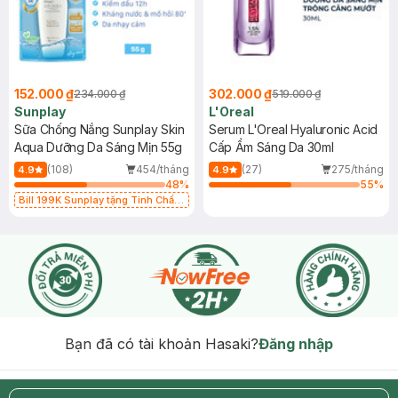
152.000 ₫
302.000 ₫
234.000 ₫
519.000 ₫
Sunplay
L'Oreal
Sữa Chống Nắng Sunplay Skin
Serum L'Oreal Hyaluronic Acid
Aqua Dưỡng Da Sáng Mịn 55g
Cấp Ẩm Sáng Da 30ml
(108)
454/tháng
(27)
275/tháng
4.9
4.9
48
%
55
%
Bill 199K Sunplay tặng Tinh Chất
Chống Nắng 7g trị giá 30K (SL có
hạn)
Bạn đã có tài khoản Hasaki?
Đăng nhập