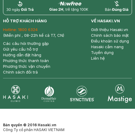
return
nowfree
price
HỖ TRỢ KHÁCH HÀNG
VỀ HASAKI.VN
Hotline:
1800 6324
Giới thiệu Hasaki.vn
(Miễn phí , 08-22h kể cả T7, CN)
Chính sách bảo mật
Điều khoản sử dụng
Các câu hỏi thường gặp
Hasaki cẩm nang
Gửi yêu cầu hỗ trợ
Tuyển dụng
Hướng dẫn đặt hàng
Liên hệ
Phương thức thanh toán
Phương thức vận chuyển
Chính sách đổi trả
Synctives
Clinic
Dermahair
Mastige
Bản quyền © 2016 Hasaki.vn
Công Ty cổ phần HASAKI VIETNAM