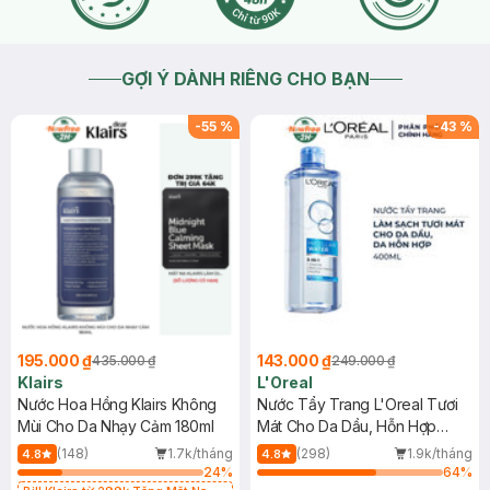
GỢI Ý DÀNH RIÊNG CHO BẠN
-
55
%
-
43
%
195.000 ₫
143.000 ₫
435.000 ₫
249.000 ₫
Klairs
L'Oreal
Nước Hoa Hồng Klairs Không
Nước Tẩy Trang L'Oreal Tươi
Mùi Cho Da Nhạy Cảm 180ml
Mát Cho Da Dầu, Hỗn Hợp
400ml
(148)
1.7k/tháng
(298)
1.9k/tháng
4.8
4.8
24
%
64
%