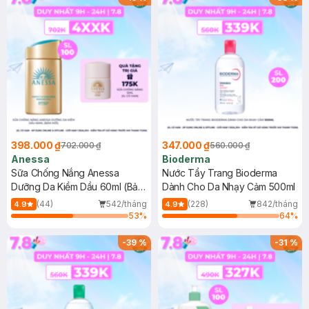
398.000 ₫
347.000 ₫
702.000 ₫
560.000 ₫
Anessa
Bioderma
Sữa Chống Nắng Anessa
Nước Tẩy Trang Bioderma
Dưỡng Da Kiềm Dầu 60ml (Bản
Dành Cho Da Nhạy Cảm 500ml
Mới)
(44)
542/tháng
(228)
842/tháng
4.9
4.9
53
%
64
%
-
39
%
-
31
%