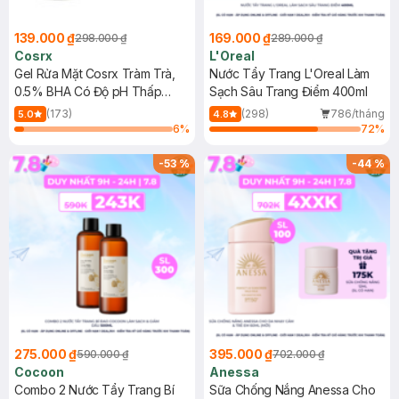
139.000 ₫
169.000 ₫
298.000 ₫
289.000 ₫
Cosrx
L'Oreal
Gel Rửa Mặt Cosrx Tràm Trà,
Nước Tẩy Trang L'Oreal Làm
0.5% BHA Có Độ pH Thấp
Sạch Sâu Trang Điểm 400ml
150ml
(173)
(298)
786/tháng
5.0
4.8
6
%
72
%
-
53
%
-
44
%
275.000 ₫
395.000 ₫
590.000 ₫
702.000 ₫
Cocoon
Anessa
Combo 2 Nước Tẩy Trang Bí
Sữa Chống Nắng Anessa Cho