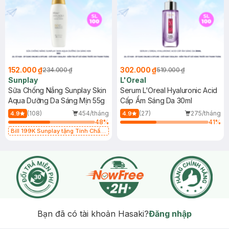
152.000 ₫
302.000 ₫
234.000 ₫
519.000 ₫
Sunplay
L'Oreal
Sữa Chống Nắng Sunplay Skin
Serum L'Oreal Hyaluronic Acid
Aqua Dưỡng Da Sáng Mịn 55g
Cấp Ẩm Sáng Da 30ml
(108)
454/tháng
(27)
275/tháng
4.9
4.9
48
%
41
%
Bill 199K Sunplay tặng Tinh Chất
Chống Nắng 7g trị giá 30K (SL có
hạn)
Bạn đã có tài khoản Hasaki?
Đăng nhập