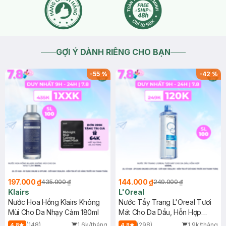
2022-10-30
Thích
2
GỢI Ý DÀNH RIÊNG CHO BẠN
-
55
%
-
42
%
197.000 ₫
144.000 ₫
435.000 ₫
249.000 ₫
Klairs
L'Oreal
Nước Hoa Hồng Klairs Không
Nước Tẩy Trang L'Oreal Tươi
Mùi Cho Da Nhạy Cảm 180ml
Mát Cho Da Dầu, Hỗn Hợp
400ml
(148)
1.6k/tháng
(298)
1.9k/tháng
4.8
4.8