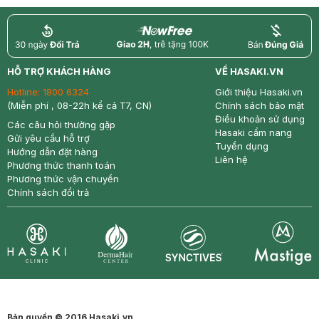
return
nowfree
price
HỖ TRỢ KHÁCH HÀNG
VỀ HASAKI.VN
Hotline:
1800 6324
Giới thiệu Hasaki.vn
(Miễn phí , 08-22h kể cả T7, CN)
Chính sách bảo mật
Điều khoản sử dụng
Các câu hỏi thường gặp
Hasaki cẩm nang
Gửi yêu cầu hỗ trợ
Tuyển dụng
Hướng dẫn đặt hàng
Liên hệ
Phương thức thanh toán
Phương thức vận chuyển
Chính sách đổi trả
Synctives
Clinic
Dermahair
Mastige
Bản quyền © 2016 Hasaki.vn