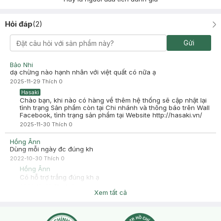
Hỏi đáp
(
2
)
Gửi
Bảo Nhi
dạ chừng nào hạnh nhân với việt quất có nữa ạ
2025-11-29
Thích
0
Hasaki
Chào bạn, khi nào có hàng về thêm hệ thống sẽ cập nhật lại
tình trạng Sản phẩm còn tại Chi nhánh và thông báo trên Wall
Facebook, tình trạng sản phẩm tại Website http://hasaki.vn/
2025-11-30
Thích
0
Hồng Ânn
Dùng mỗi ngày đc đúng kh
2022-10-30
Thích
0
Hồng Ânn
Có hỗ trợ trắng đúng kh ạ
2022-10-30
Thích
0
Xem tất cả
Hasaki
Chào bạn, tùy vào nhu cầu sử dụng bạn có thể dùng mỗi
ngày nhé