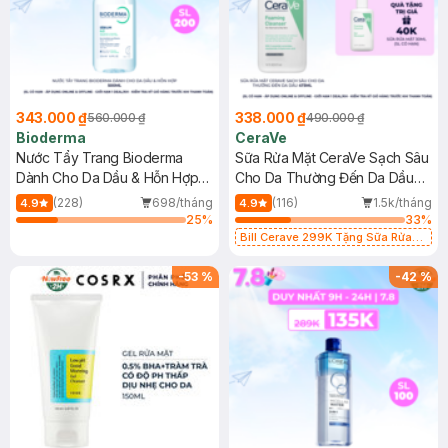
343.000 ₫
338.000 ₫
560.000 ₫
490.000 ₫
Bioderma
CeraVe
Nước Tẩy Trang Bioderma
Sữa Rửa Mặt CeraVe Sạch Sâu
Dành Cho Da Dầu & Hỗn Hợp
Cho Da Thường Đến Da Dầu
500ml
473ml
(228)
698/tháng
(116)
1.5k/tháng
4.9
4.9
25
%
33
%
Bill Cerave 299K Tặng Sữa Rửa
Mặt Cerave 30ml (SL có hạn)
-
53
%
-
42
%