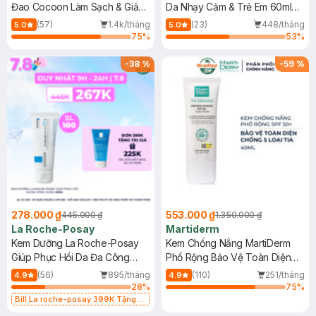
Đao Cocoon Làm Sạch & Giảm
Da Nhạy Cảm & Trẻ Em 60ml
Dầu 500ml
(Mới)
(57)
1.4k/tháng
(23)
448/tháng
5.0
5.0
75
%
53
%
-
38
%
-
59
%
278.000 ₫
553.000 ₫
445.000 ₫
1.350.000 ₫
La Roche-Posay
Martiderm
Kem Dưỡng La Roche-Posay
Kem Chống Nắng MartiDerm
Giúp Phục Hồi Da Đa Công
Phổ Rộng Bảo Vệ Toàn Diện
Dụng 40ml
40ml
(56)
895/tháng
(110)
251/tháng
4.9
4.9
28
%
75
%
Bill La roche-posay 399K Tặng
Gel rửa mặt da dầu nhạy cảm 50ml