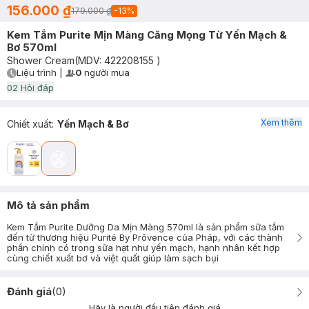
156.000 ₫
179.000 ₫
-
13
%
Kem Tắm Purite Mịn Màng Căng Mọng Từ Yến Mạch &
Bơ 570ml
Shower Cream
(MDV:
422208155
)
Liệu trình
|
0
người mua
User Product Icon
Timer Gray Icon
0
2
Hỏi đáp
Xem thêm
Chiết xuất
:
Yến Mạch & Bơ
Mô tả sản phẩm
Kem Tắm Purite Dưỡng Da Mịn Màng 570ml là sản phẩm sữa tắm
đến từ thương hiệu Purité By Prôvence của Pháp, với các thành
phần chính có trong sữa hạt như yến mạch, hạnh nhân kết hợp
cùng chiết xuất bơ và việt quất giúp làm sạch bụi
Đánh giá
(
0
)
Hãy là người đầu tiên đánh giá