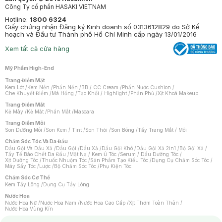
Công Ty cổ phần HASAKI VIETNAM
Hotline:
1800 6324
Giấy chứng nhận Đăng ký Kinh doanh số 0313612829 do Sở Kế
hoạch và Đầu tư Thành phố Hồ Chí Minh cấp ngày 13/01/2016
Xem tất cả cửa hàng
Mỹ Phẩm High-End
Trang Điểm Mặt
Kem Lót
/
Kem Nền
/
Phấn Nền
/
BB / CC Cream
/
Phấn Nước Cushion
/
Che Khuyết Điểm
/
Má Hồng
/
Tạo Khối / Highlight
/
Phấn Phủ
/
Xịt Khoá Makeup
Trang Điểm Mắt
Kẻ Mày
/
Kẻ Mắt
/
Phấn Mắt
/
Mascara
Trang Điểm Môi
Son Dưỡng Môi
/
Son Kem / Tint
/
Son Thỏi
/
Son Bóng
/
Tẩy Trang Mắt / Môi
Chăm Sóc Tóc Và Da Đầu
Dầu Gội Và Dầu Xả
/
Dầu Gội
/
Dầu Xả
/
Dầu Gội Khô
/
Dầu Gội Xả 2in1
/
Bộ Gội Xả
/
Tẩy Tế Bào Chết Da Đầu
/
Mặt Nạ / Kem Ủ Tóc
/
Serum / Dầu Dưỡng Tóc
/
Xịt Dưỡng Tóc
/
Thuốc Nhuộm Tóc
/
Sản Phẩm Tạo Kiểu Tóc
/
Dụng Cụ Chăm Sóc Tóc
/
Máy Sấy Tóc
/
Lược
/
Bộ Chăm Sóc Tóc
/
Phụ Kiện Tóc
Chăm Sóc Cơ Thể
Kem Tẩy Lông
/
Dụng Cụ Tẩy Lông
Nước Hoa
Nước Hoa Nữ
/
Nước Hoa Nam
/
Nước Hoa Cao Cấp
/
Xịt Thơm Toàn Thân
/
Nước Hoa Vùng Kín
Chăm Sóc Cá Nhân