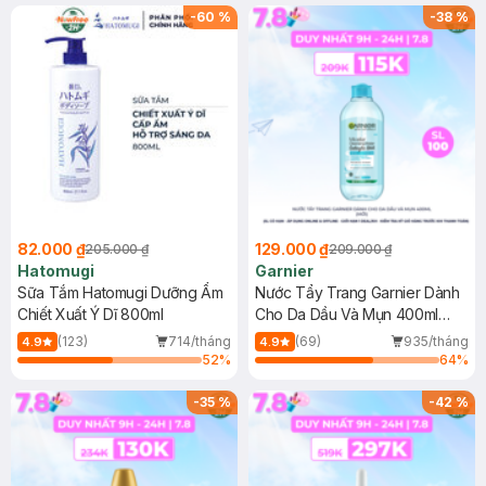
(SL có hạn)
-
60
%
-
38
%
82.000 ₫
129.000 ₫
205.000 ₫
209.000 ₫
Hatomugi
Garnier
Sữa Tắm Hatomugi Dưỡng Ẩm
Nước Tẩy Trang Garnier Dành
Chiết Xuất Ý Dĩ 800ml
Cho Da Dầu Và Mụn 400ml
(Mới)
(123)
714/tháng
(69)
935/tháng
4.9
4.9
52
%
64
%
-
35
%
-
42
%