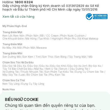
Hotline:
1800 6324
Giấy chứng nhận Đăng ký Kinh doanh số 0313612829 do Sở Kế
hoạch và Đầu tư Thành phố Hồ Chí Minh cấp ngày 13/01/2016
Xem tất cả cửa hàng
Mỹ Phẩm High-End
Trang Điểm Mặt
Kem Lót
/
Kem Nền
/
Phấn Nền
/
BB / CC Cream
/
Phấn Nước Cushion
/
Che Khuyết Điểm
/
Má Hồng
/
Tạo Khối / Highlight
/
Phấn Phủ
/
Xịt Khoá Makeup
Trang Điểm Mắt
Kẻ Mày
/
Kẻ Mắt
/
Phấn Mắt
/
Mascara
Trang Điểm Môi
Son Dưỡng Môi
/
Son Kem / Tint
/
Son Thỏi
/
Son Bóng
/
Tẩy Trang Mắt / Môi
Chăm Sóc Tóc Và Da Đầu
Dầu Gội Và Dầu Xả
/
Dầu Gội
/
Dầu Xả
/
Dầu Gội Khô
/
Dầu Gội Xả 2in1
/
Bộ Gội Xả
/
Tẩy Tế Bào Chết Da Đầu
/
Mặt Nạ / Kem Ủ Tóc
/
Serum / Dầu Dưỡng Tóc
/
Xịt Dưỡng Tóc
/
Thuốc Nhuộm Tóc
/
Sản Phẩm Tạo Kiểu Tóc
/
Dụng Cụ Chăm Sóc Tóc
/
Máy Sấy Tóc
/
Lược
/
Bộ Chăm Sóc Tóc
/
Phụ Kiện Tóc
Chăm Sóc Cơ Thể
Kem Tẩy Lông
/
Dụng Cụ Tẩy Lông
Nước Hoa
Nước Hoa Nữ
/
Nước Hoa Nam
/
Nước Hoa Cao Cấp
/
Xịt Thơm Toàn Thân
/
Nước Hoa Vùng Kín
Notice about cookies usage
BIỂU NGỮ COOKIE
Chăm Sóc Cá Nhân
Chúng tôi quan tâm đến quyền riêng tư của bạn.
Chống Muỗi
/
Khẩu Trang
/
Máy Massage
/
Mặt Nạ Xông Hơi
/
Nước Rửa Tay
/
Sản Phẩm Chăm Sóc Khác
/
Bàn Chải Đánh Răng
/
Bàn Chải Điện
/