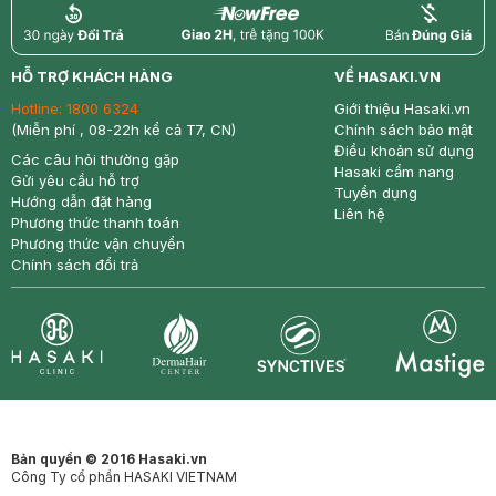
return
nowfree
price
HỖ TRỢ KHÁCH HÀNG
VỀ HASAKI.VN
Hotline:
1800 6324
Giới thiệu Hasaki.vn
(Miễn phí , 08-22h kể cả T7, CN)
Chính sách bảo mật
Điều khoản sử dụng
Các câu hỏi thường gặp
Hasaki cẩm nang
Gửi yêu cầu hỗ trợ
Tuyển dụng
Hướng dẫn đặt hàng
Liên hệ
Phương thức thanh toán
Phương thức vận chuyển
Chính sách đổi trả
Synctives
Clinic
Dermahair
Mastige
Bản quyền © 2016 Hasaki.vn
Công Ty cổ phần HASAKI VIETNAM