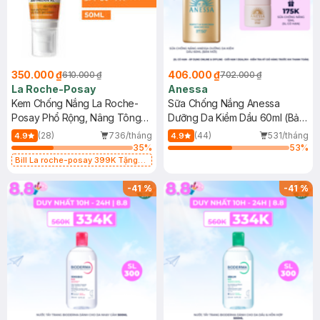
350.000 ₫
406.000 ₫
610.000 ₫
702.000 ₫
La Roche-Posay
Anessa
Kem Chống Nắng La Roche-
Sữa Chống Nắng Anessa
Posay Phổ Rộng, Nâng Tông
Dưỡng Da Kiềm Dầu 60ml (Bản
Kiềm Dầu 50ml
Mới)
(28)
736/tháng
(44)
531/tháng
4.9
4.9
35
%
53
%
Bill La roche-posay 399K Tặng
Gel rửa mặt da dầu nhạy cảm 50ml
(SL có hạn)
-
41
%
-
41
%