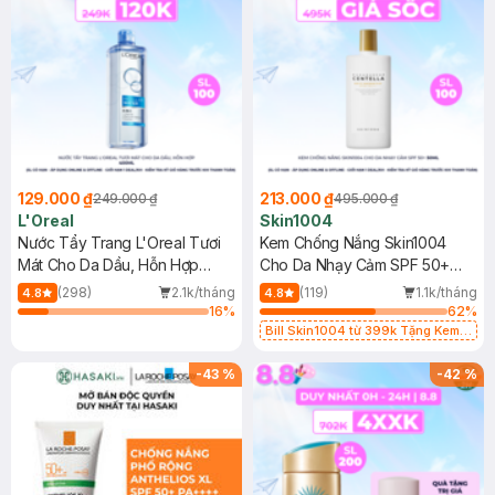
129.000 ₫
213.000 ₫
249.000 ₫
495.000 ₫
L'Oreal
Skin1004
Nước Tẩy Trang L'Oreal Tươi
Kem Chống Nắng Skin1004
Mát Cho Da Dầu, Hỗn Hợp
Cho Da Nhạy Cảm SPF 50+
400ml
50ml
(298)
2.1k/tháng
(119)
1.1k/tháng
4.8
4.8
16
%
62
%
Bill Skin1004 từ 399k Tặng Kem
Chống Nắng Cho Da Nhạy Cảm
SPF 50+ 20ml (SL Có Hạn)
-
43
%
-
42
%