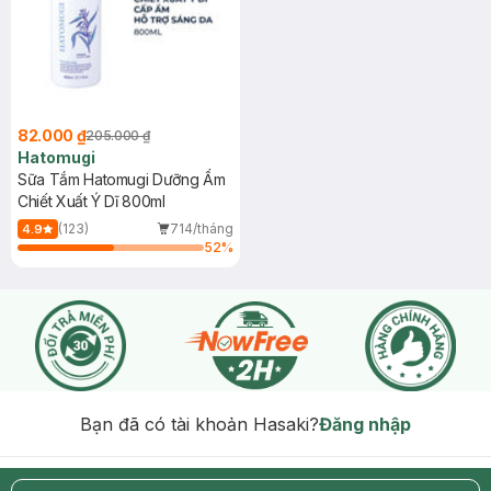
82.000 ₫
205.000 ₫
Hatomugi
Sữa Tắm Hatomugi Dưỡng Ẩm
Chiết Xuất Ý Dĩ 800ml
(123)
714/tháng
4.9
52
%
Bạn đã có tài khoản Hasaki?
Đăng nhập