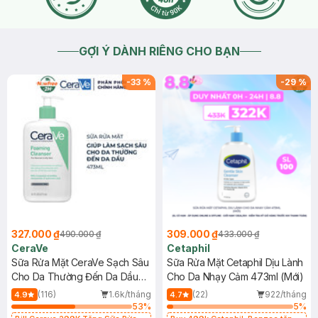
GỢI Ý DÀNH RIÊNG CHO BẠN
-
33
%
-
29
%
327.000 ₫
309.000 ₫
490.000 ₫
433.000 ₫
CeraVe
Cetaphil
Sữa Rửa Mặt CeraVe Sạch Sâu
Sữa Rửa Mặt Cetaphil Dịu Lành
Cho Da Thường Đến Da Dầu
Cho Da Nhạy Cảm 473ml (Mới)
473ml
(116)
1.6k/tháng
(22)
922/tháng
4.9
4.7
53
%
5
%