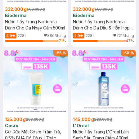
332.000 ₫
332.000 ₫
560.000 ₫
560.000 ₫
Bioderma
Bioderma
Nước Tẩy Trang Bioderma
Nước Tẩy Trang Bioderma
Dành Cho Da Nhạy Cảm 500ml
Dành Cho Da Dầu & Hỗn Hợp
500ml
(228)
880/tháng
(228)
721/tháng
4.9
4.9
71
%
47
%
-
55
%
-
50
%
135.000 ₫
145.000 ₫
298.000 ₫
289.000 ₫
Cosrx
L'Oreal
Gel Rửa Mặt Cosrx Tràm Trà,
Nước Tẩy Trang L'Oreal Làm
0.5% BHA Có Độ pH Thấp
Sạch Sâu Trang Điểm 400ml