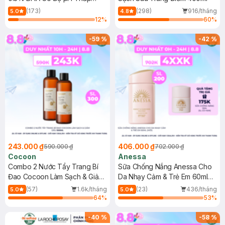
150ml
(173)
(298)
916/tháng
5.0
4.8
12
%
60
%
-
59
%
-
42
%
243.000 ₫
406.000 ₫
590.000 ₫
702.000 ₫
Cocoon
Anessa
Combo 2 Nước Tẩy Trang Bí
Sữa Chống Nắng Anessa Cho
Đao Cocoon Làm Sạch & Giảm
Da Nhạy Cảm & Trẻ Em 60ml
Dầu 500ml
(Mới)
(57)
1.6k/tháng
(23)
436/tháng
5.0
5.0
64
%
53
%
-
40
%
-
58
%