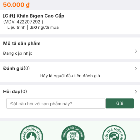
50.000 ₫
[Gift] Khăn Bigen Cao Cấp
(MDV:
422207292
)
Liệu trình
|
0
người mua
User Product Icon
Timer Gray Icon
Mô tả sản phẩm
Đang cập nhật
Đánh giá
(
0
)
Hãy là người đầu tiên đánh giá
Hỏi đáp
(
0
)
Gửi