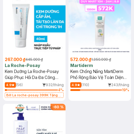
267.000 ₫
572.000 ₫
445.000 ₫
1.350.000 ₫
La Roche-Posay
Martiderm
Kem Dưỡng La Roche-Posay
Kem Chống Nắng MartiDerm
Giúp Phục Hồi Da Đa Công
Phổ Rộng Bảo Vệ Toàn Diện
Dụng 40ml
40ml
(56)
932/tháng
(110)
243/tháng
4.9
4.9
4
%
19
%
Bill La roche-posay 399K Tặng
Gel rửa mặt da dầu nhạy cảm 50ml
(SL có hạn)
-
60
%