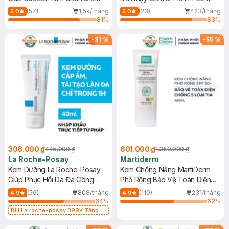
Dầu 500ml
(Mới)
(57)
1.5k/tháng
(23)
423/tháng
5.0
5.0
81
%
83
%
-
31
%
-
55
%
308.000 ₫
601.000 ₫
445.000 ₫
1.350.000 ₫
La Roche-Posay
Martiderm
Kem Dưỡng La Roche-Posay
Kem Chống Nắng MartiDerm
Giúp Phục Hồi Da Đa Công
Phổ Rộng Bảo Vệ Toàn Diện
Dụng 40ml
40ml
(56)
808/tháng
(110)
231/tháng
4.9
4.9
64
%
62
%
Bill La roche-posay 399K Tặng
Gel rửa mặt da dầu nhạy cảm 50ml
(SL có hạn)