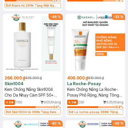
24
%
74
%
Bill Klairs từ 299k Tặng Mặt Nạ
Làm Dịu Da & Kiểm Soát Dầu Nhờn
25ml (SL Có Hạn)
-
46
%
-
33
%
266.000 ₫
406.000 ₫
495.000 ₫
610.000 ₫
Skin1004
La Roche-Posay
Kem Chống Nắng Skin1004
Kem Chống Nắng La Roche-
Cho Da Nhạy Cảm SPF 50+
Posay Phổ Rộng, Nâng Tông
50ml
Kiềm Dầu 50ml
(119)
905/tháng
(28)
635/tháng
4.8
4.9
64
%
64
%
Bill Skin1004 từ 399k Tặng Kem
Bill La roche-posay 399K Tặng
Chống Nắng Cho Da Nhạy Cảm
Gel rửa mặt da dầu nhạy cảm 50ml
SPF 50+ 20ml (SL Có Hạn)
(SL có hạn)
-
40
%
-
38
%