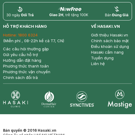
return
nowfree
price
HỖ TRỢ KHÁCH HÀNG
VỀ HASAKI.VN
Hotline:
1800 6324
Giới thiệu Hasaki.vn
(Miễn phí , 08-22h kể cả T7, CN)
Chính sách bảo mật
Điều khoản sử dụng
Các câu hỏi thường gặp
Hasaki cẩm nang
Gửi yêu cầu hỗ trợ
Tuyển dụng
Hướng dẫn đặt hàng
Liên hệ
Phương thức thanh toán
Phương thức vận chuyển
Chính sách đổi trả
Synctives
Clinic
Dermahair
Mastige
Bản quyền © 2016 Hasaki.vn