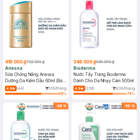
418.000 ₫
348.000 ₫
702.000 ₫
560.000 ₫
Anessa
Bioderma
Sữa Chống Nắng Anessa
Nước Tẩy Trang Bioderma
Dưỡng Da Kiềm Dầu 60ml (Bản
Dành Cho Da Nhạy Cảm 500ml
Mới)
(44)
516/tháng
(228)
839/tháng
4.9
4.9
68
%
74
%
-
38
%
-
30
%