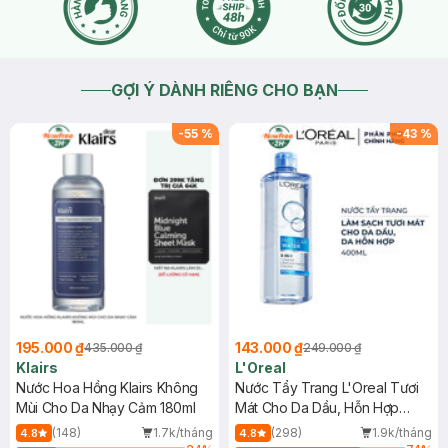
GỢI Ý DÀNH RIÊNG CHO BẠN
-
55
%
-
43
%
195.000 ₫
143.000 ₫
435.000 ₫
249.000 ₫
Klairs
L'Oreal
Nước Hoa Hồng Klairs Không
Nước Tẩy Trang L'Oreal Tươi
Mùi Cho Da Nhạy Cảm 180ml
Mát Cho Da Dầu, Hỗn Hợp
400ml
(148)
1.7k/tháng
(298)
1.9k/tháng
4.8
4.8