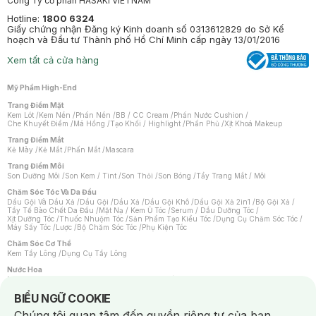
Công Ty cổ phần HASAKI VIETNAM
Hotline:
1800 6324
Giấy chứng nhận Đăng ký Kinh doanh số 0313612829 do Sở Kế
hoạch và Đầu tư Thành phố Hồ Chí Minh cấp ngày 13/01/2016
Xem tất cả cửa hàng
Mỹ Phẩm High-End
Trang Điểm Mặt
Kem Lót
/
Kem Nền
/
Phấn Nền
/
BB / CC Cream
/
Phấn Nước Cushion
/
Che Khuyết Điểm
/
Má Hồng
/
Tạo Khối / Highlight
/
Phấn Phủ
/
Xịt Khoá Makeup
Trang Điểm Mắt
Kẻ Mày
/
Kẻ Mắt
/
Phấn Mắt
/
Mascara
Trang Điểm Môi
Son Dưỡng Môi
/
Son Kem / Tint
/
Son Thỏi
/
Son Bóng
/
Tẩy Trang Mắt / Môi
Chăm Sóc Tóc Và Da Đầu
Dầu Gội Và Dầu Xả
/
Dầu Gội
/
Dầu Xả
/
Dầu Gội Khô
/
Dầu Gội Xả 2in1
/
Bộ Gội Xả
/
Tẩy Tế Bào Chết Da Đầu
/
Mặt Nạ / Kem Ủ Tóc
/
Serum / Dầu Dưỡng Tóc
/
Xịt Dưỡng Tóc
/
Thuốc Nhuộm Tóc
/
Sản Phẩm Tạo Kiểu Tóc
/
Dụng Cụ Chăm Sóc Tóc
/
Máy Sấy Tóc
/
Lược
/
Bộ Chăm Sóc Tóc
/
Phụ Kiện Tóc
Chăm Sóc Cơ Thể
Kem Tẩy Lông
/
Dụng Cụ Tẩy Lông
Nước Hoa
Nước Hoa Nữ
/
Nước Hoa Nam
/
Nước Hoa Cao Cấp
/
Xịt Thơm Toàn Thân
/
Nước Hoa Vùng Kín
Notice about cookies usage
BIỂU NGỮ COOKIE
Chăm Sóc Cá Nhân
Chúng tôi quan tâm đến quyền riêng tư của bạn.
Chống Muỗi
/
Khẩu Trang
/
Máy Massage
/
Mặt Nạ Xông Hơi
/
Nước Rửa Tay
/