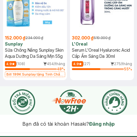
152.000 ₫
302.000 ₫
234.000 ₫
519.000 ₫
Sunplay
L'Oreal
Sữa Chống Nắng Sunplay Skin
Serum L'Oreal Hyaluronic Acid
Aqua Dưỡng Da Sáng Mịn 55g
Cấp Ẩm Sáng Da 30ml
(108)
454/tháng
(27)
275/tháng
4.9
4.9
48
%
55
%
Bill 199K Sunplay tặng Tinh Chất
Chống Nắng 7g trị giá 30K (SL có
hạn)
Bạn đã có tài khoản Hasaki?
Đăng nhập