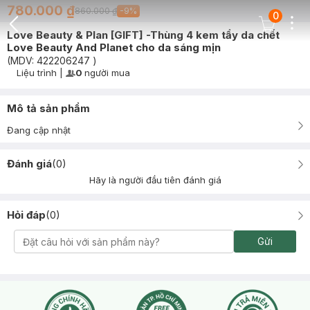
780.000 ₫
860.000 ₫
-
9
%
0
Dots
Cart Icon
Love Beauty & Plan [GIFT] -Thùng 4 kem tẩy da chết
Back Icon
Love Beauty And Planet cho da sáng mịn
(MDV:
422206247
)
Liệu trình
|
0
người mua
User Product Icon
Timer Gray Icon
Mô tả sản phẩm
Đang cập nhật
Đánh giá
(
0
)
Hãy là người đầu tiên đánh giá
Hỏi đáp
(
0
)
Gửi