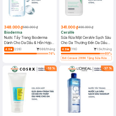
348.000 ₫
341.000 ₫
560.000 ₫
490.000 ₫
Bioderma
CeraVe
Nước Tẩy Trang Bioderma
Sữa Rửa Mặt CeraVe Sạch Sâu
Dành Cho Da Dầu & Hỗn Hợp
Cho Da Thường Đến Da Dầu
500ml
473ml
(228)
688/tháng
(116)
1.5k/tháng
4.9
4.9
74
%
89
%
Bill Cerave 299K Tặng Sữa Rửa
Mặt Cerave 30ml (SL có hạn)
-
53
%
-
37
%