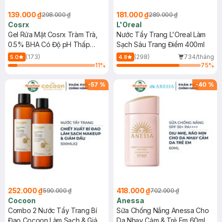
139.000 ₫
181.000 ₫
298.000 ₫
289.000 ₫
Cosrx
L'Oreal
Gel Rửa Mặt Cosrx Tràm Trà,
Nước Tẩy Trang L'Oreal Làm
0.5% BHA Có Độ pH Thấp
Sạch Sâu Trang Điểm 400ml
150ml
(173)
(298)
734/tháng
5.0
4.8
11
%
75
%
-
57
%
-
40
%
252.000 ₫
418.000 ₫
590.000 ₫
702.000 ₫
Cocoon
Anessa
Combo 2 Nước Tẩy Trang Bí
Sữa Chống Nắng Anessa Cho
Đao Cocoon Làm Sạch & Giảm
Da Nhạy Cảm & Trẻ Em 60ml