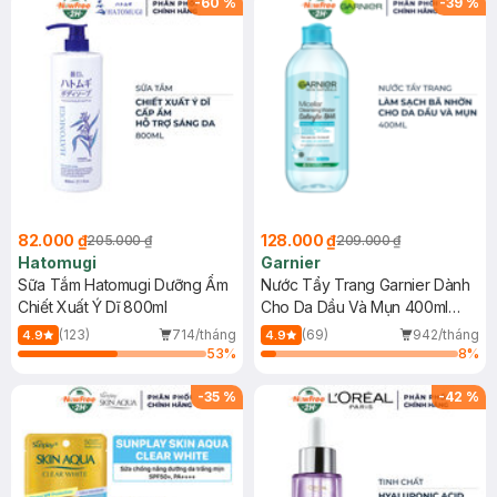
-
60
%
-
39
%
82.000 ₫
128.000 ₫
205.000 ₫
209.000 ₫
Hatomugi
Garnier
Sữa Tắm Hatomugi Dưỡng Ẩm
Nước Tẩy Trang Garnier Dành
Chiết Xuất Ý Dĩ 800ml
Cho Da Dầu Và Mụn 400ml
(Mới)
(123)
714/tháng
(69)
942/tháng
4.9
4.9
53
%
8
%
-
35
%
-
42
%