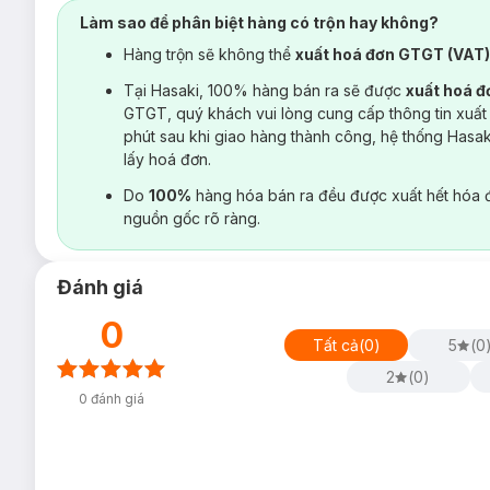
Làm sao để phân biệt hàng có trộn hay không?
Hàng trộn sẽ không thể
xuất hoá đơn GTGT (VAT
Tại Hasaki, 100% hàng bán ra sẽ được
xuất hoá 
GTGT, quý khách vui lòng cung cấp thông tin xuất
phút sau khi giao hàng thành công, hệ thống Hasa
lấy hoá đơn.
Do
100%
hàng hóa bán ra đều được xuất hết hóa 
nguồn gốc rõ ràng.
Đánh giá
0
Tất cả
(
0
)
5
(
0
2
(
0
)
0
đánh giá