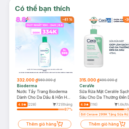
Có thể bạn thích
-
40
%
-
41
%
-
3
332.000 ₫
315.000 ₫
560.000 ₫
490.000 ₫
Bioderma
CeraVe
rma
Nước Tẩy Trang Bioderma
Sữa Rửa Mặt CeraVe Sạc
m
Dành Cho Da Dầu & Hỗn Hợp
Sâu Cho Da Thường Đến 
500ml
Dầu 473ml
/tháng
(228)
721/tháng
(116)
1.6k/t
4.9
4.9
35
%
87
%
Bill Cerave 299K Tặng Sữa Rử
Mặt Cerave 30ml (SL có hạn)
Thêm giỏ hàng
Thêm giỏ hàng