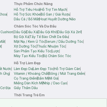
Thực Phẩm Chức Năng
Hỗ Trợ Tiêu Hoá
Hỗ Trợ Tim Mạch
Khoa
Hỗ Trợ Sức Khỏe
Bổ Gan / Giải Rượu
Dầu Cá / Bổ Mắt
Hoạt Huyết Dưỡng Não
Chăm Sóc Tóc Và Da Đầu
 Cushion
Dầu Gội
Dầu Xả
Dầu Gội Khô
Dầu Gội Xả 2in1
Bộ Gội Xả
Tẩy Tế Bào Chết Da Đầu
Mắt
Mặt Nạ / Kem Ủ Tóc
Serum / Dầu Dưỡng Tóc
t
Xịt Dưỡng Tóc
Thuốc Nhuộm Tóc
Sản Phẩm Tạo Kiểu Tóc
Lược
Máy Tạo Kiểu Tóc
Bộ Chăm Sóc Tóc
Hỗ Trợ Làm Đẹp
ất Nước
Làm Đẹp Da
Làm Đẹp Tóc
Hỗ Trợ Giảm Cân
ch Ứng
Vitamin / Khoáng Chất
Bông / Mút Trang Điểm
Cọ Trang Điểm
Bấm Mi
Mi Giả
Miếng Dán Kích Mí
Nhíp / Dao Cạo
 Cơ Địa
Giấy Thấm Dầu
Thời Trang Trẻ Em
op Nam
Áo Dây Trẻ Em
Áo Thun Trẻ Em
Áo Sát Nách Trẻ Em
Quần Short Trẻ Em