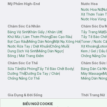
Mỹ Phẩm High-End
Nước Hoa
Nước Hoa Nữ
Nư
Xịt Thơm Toàn 
Nước Hoa Vùng 
Chăm Sóc Cá Nhân
Chăm Sóc Da 
Băng Vệ Sinh
Khăn Giấy / Khăn Ướt
Tẩy Trang Mặt
S
Khử Mùi / Làm Thơm Phòng
Dao Cạo Râu
Tẩy Tế Bào Chế
Bọt Cạo Râu
Miếng Dán Nóng
Mặt Nạ Xông Hơi
Toner / Nước C
Nước Rửa Tay / Diệt Khuẩn
Chống Muỗi
Xịt Khoáng
Lotio
Dung Dịch Vệ Sinh
Miếng Dán Ngực
Kem / Gel / Dầu
Bông / Mút Trang Điểm
Chống Nắng Da 
Chăm Sóc Cơ Thể
Chăm Sóc Sức
Sữa Tắm
Xà Phòng
Tẩy Tế Bào Chết Body
Băng Dán Cá Nh
Dưỡng Thể
Dưỡng Da Tay / Chân
Máy Massage
Mặ
Chống Nắng Cơ Thể
Miếng Dán Nón
Gia Dụng & Đời Sống
Thời Trang Nữ
Khăn Tắm
Bông Tắm / Phụ Kiện Tắm
Áo Crop Top N
Notice about cookies usage
Cookie Consent
BIỂU NGỮ COOKIE
Phụ Kiện Điện Thoại
Quạt Cầm Tay / Quạt Mini
Áo Thun Nữ
Áo 