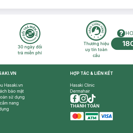
HO
18
n phí 2H
30 ngày đổi trả miễn phí
Thương hiệu uy 
Thương hiệu
30 ngày đổi
uy tín toàn
trả miễn phí
cầu
SAKI.VN
HỢP TÁC & LIÊN KẾT
iệu Hasaki.vn
Hasaki Clinic
sách bảo mật
Dermahair
hoản sử dụng
 cẩm nang
facebook
THANH TOÁN
instagram
tiktok
dụng
master card
ATM card
visa card