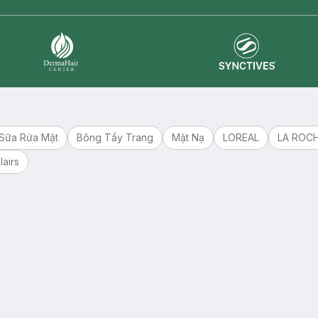
Synctives
Dermahair
Sữa Rửa Mặt
Bông Tẩy Trang
Mặt Nạ
LOREAL
LA ROC
lairs