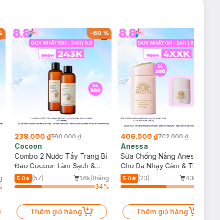
%
-
60
%
-
42
%
238.000 ₫
406.000 ₫
590.000 ₫
702.000 ₫
Cocoon
Anessa
m
Combo 2 Nước Tẩy Trang Bí
Sữa Chống Nắng Anessa
Đao Cocoon Làm Sạch &
Cho Da Nhạy Cảm & Trẻ Em
Giảm Dầu 500ml
60ml (Mới)
g
(57)
1.6k/tháng
(23)
436/tháng
5.0
5.0
%
34
%
57
%
Thêm giỏ hàng
Thêm giỏ hàng