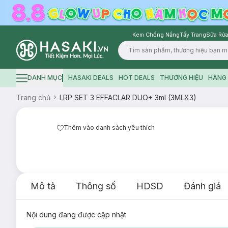
Kem Chống Nắng
Tẩy Trang
Sữa Rửa
Logo
DANH MỤC
HASAKI DEALS
HOT DEALS
THƯƠNG HIỆU
HÀNG 
Hamburger icon
Trang chủ
LRP SET 3 EFFACLAR DUO+ 3ml (3MLX3)
Thêm vào danh sách yêu thích
Mô tả
Thông số
HDSD
Đánh giá
Nội dung đang được cập nhật