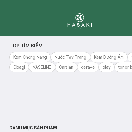
Clinic
TOP TÌM KIẾM
Kem Chống Nắng
Nước Tẩy Trang
Kem Dưỡng Ẩm
Obagi
VASELINE
Carslan
cerave
olay
toner k
DANH MỤC SẢN PHẨM