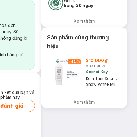
Đổi trả
trong
30 ngày
Xem thêm
 hoá đơn
 ngày. 30
Sản phẩm cùng thương
không đăng kí
hiệu
ính hãng có
310.000 ₫
-
42
%
533.000 ₫
Secret Key
Kem Tắm Secret Key Dưỡng Sáng Da Mặt Và Cơ Thể 200g
Snow White Milky Pack
ận xét của bạn về
 phẩm này
Xem thêm
 đánh giá