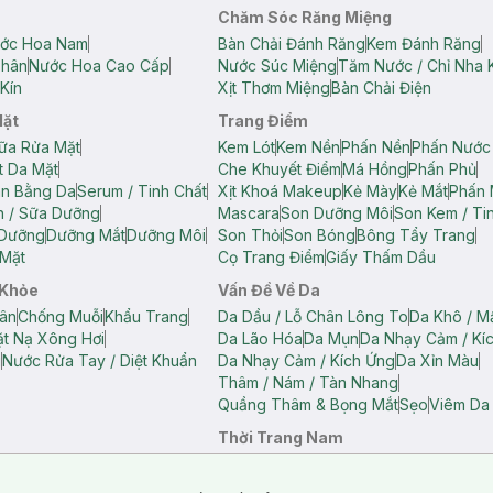
Chăm Sóc Răng Miệng
ớc Hoa Nam
Bàn Chải Đánh Răng
Kem Đánh Răng
Thân
Nước Hoa Cao Cấp
Nước Súc Miệng
Tăm Nước / Chỉ Nha 
Kín
Xịt Thơm Miệng
Bàn Chải Điện
Mặt
Trang Điểm
ữa Rửa Mặt
Kem Lót
Kem Nền
Phấn Nền
Phấn Nước
t Da Mặt
Che Khuyết Điểm
Má Hồng
Phấn Phủ
ân Bằng Da
Serum / Tinh Chất
Xịt Khoá Makeup
Kẻ Mày
Kẻ Mắt
Phấn 
n / Sữa Dưỡng
Mascara
Son Dưỡng Môi
Son Kem / Tin
 Dưỡng
Dưỡng Mắt
Dưỡng Môi
Son Thỏi
Son Bóng
Bông Tẩy Trang
Mặt
Cọ Trang Điểm
Giấy Thấm Dầu
 Khỏe
Vấn Đề Về Da
ân
Chống Muỗi
Khẩu Trang
Da Dầu / Lỗ Chân Lông To
Da Khô / M
t Nạ Xông Hơi
Da Lão Hóa
Da Mụn
Da Nhạy Cảm / Kí
g
Nước Rửa Tay / Diệt Khuẩn
Da Nhạy Cảm / Kích Ứng
Da Xỉn Màu
Thâm / Nám / Tàn Nhang
Quầng Thâm & Bọng Mắt
Sẹo
Viêm Da
Thời Trang Nam
ữ
Áo Hai Dây Nữ
Áo Polo Nữ
Áo Polo Nam
Áo Thun Nam
Áo Tank T
Tank Top Nữ
Quần Dài Nữ
Quần Lót Nam
Quần Short Nam