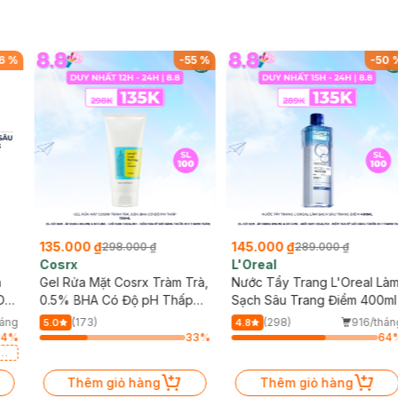
6
%
-
55
%
-
50
135.000 ₫
145.000 ₫
298.000 ₫
289.000 ₫
Cosrx
L'Oreal
h
Gel Rửa Mặt Cosrx Tràm Trà,
Nước Tẩy Trang L'Oreal Là
Da
0.5% BHA Có Độ pH Thấp
Sạch Sâu Trang Điểm 400ml
150ml
háng
(173)
(298)
916/thán
5.0
4.8
94
%
33
%
64
a
Thêm giỏ hàng
Thêm giỏ hàng