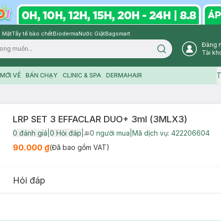
 Mặt
Tẩy tế bào chết
Bioderma
Nước Giặt
Bagsmart
Đăng 
Search icon
Tài kh
T
MỚI VỀ
BÁN CHẠY
CLINIC & SPA
DERMAHAIR
LRP SET 3 EFFACLAR DUO+ 3ml (3MLX3)
0
đánh giá
|
0
Hỏi đáp
|
0
người mua
|
Mã dịch vụ:
422206604
User Product Icon
90.000 ₫
(Đã bao gồm VAT)
Hỏi đáp