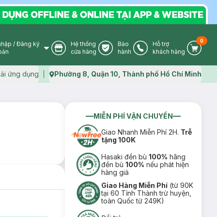
0
nhập
/
Đăng ký
Hệ thống
Bảo
Hỗ trợ
User Icon
Store Icon
Warranty Icon
Phone Icon
Cart I
oản
cửa hàng
hành
khách hàng
ải ứng dụng
Phường 8, Quận 10, Thành phố Hồ Chí Minh
Map icon
MIỄN PHÍ VẬN CHUYỂN
Giao Nhanh Miễn Phí 2H.
Trễ
tặng 100K
Hasaki đền bù
100%
hãng
đền bù
100%
nếu phát hiện
hàng giả
Giao Hàng Miễn Phí
(từ 90K
tại 60 Tỉnh Thành trừ huyện,
toàn Quốc từ 249K)