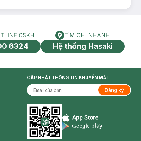
TLINE CSKH
TÌM CHI NHÁNH
HOTLINE CSKH
Tìm chi nhánh
00 6324
Hệ thống Hasaki
tín toàn cầu
CẬP NHẬT THÔNG TIN KHUYẾN MÃI
Đăng ký
Appstore icon
Goolge Play icon