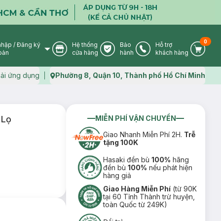
0
nhập
/
Đăng ký
Hệ thống
Bảo
Hỗ trợ
User Icon
Store Icon
Warranty Icon
Phone Icon
Cart I
oản
cửa hàng
hành
khách hàng
ải ứng dụng
Phường 8, Quận 10, Thành phố Hồ Chí Minh
Map icon
 Lọ
MIỄN PHÍ VẬN CHUYỂN
Giao Nhanh Miễn Phí 2H.
Trễ
tặng 100K
Hasaki đền bù
100%
hãng
đền bù
100%
nếu phát hiện
hàng giả
Giao Hàng Miễn Phí
(từ 90K
tại 60 Tỉnh Thành trừ huyện,
toàn Quốc từ 249K)