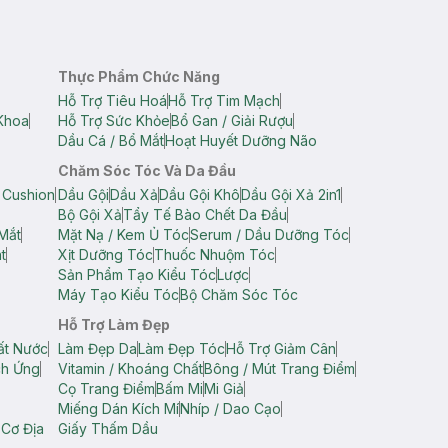
Thực Phẩm Chức Năng
Hỗ Trợ Tiêu Hoá
Hỗ Trợ Tim Mạch
Khoa
Hỗ Trợ Sức Khỏe
Bổ Gan / Giải Rượu
Dầu Cá / Bổ Mắt
Hoạt Huyết Dưỡng Não
Chăm Sóc Tóc Và Da Đầu
 Cushion
Dầu Gội
Dầu Xả
Dầu Gội Khô
Dầu Gội Xả 2in1
Bộ Gội Xả
Tẩy Tế Bào Chết Da Đầu
Mắt
Mặt Nạ / Kem Ủ Tóc
Serum / Dầu Dưỡng Tóc
t
Xịt Dưỡng Tóc
Thuốc Nhuộm Tóc
Sản Phẩm Tạo Kiểu Tóc
Lược
Máy Tạo Kiểu Tóc
Bộ Chăm Sóc Tóc
Hỗ Trợ Làm Đẹp
ất Nước
Làm Đẹp Da
Làm Đẹp Tóc
Hỗ Trợ Giảm Cân
ch Ứng
Vitamin / Khoáng Chất
Bông / Mút Trang Điểm
Cọ Trang Điểm
Bấm Mi
Mi Giả
Miếng Dán Kích Mí
Nhíp / Dao Cạo
 Cơ Địa
Giấy Thấm Dầu