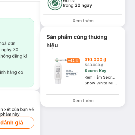
Đổi trả
trong
30 ngày
Xem thêm
Sản phẩm cùng thương
 hoá đơn
hiệu
 ngày. 30
không đăng kí
310.000 ₫
-
42
%
533.000 ₫
Secret Key
ính hãng có
Kem Tắm Secret Key Dưỡng Sáng Da Mặt Và Cơ Thể 200g
Snow White Milky Pack
Xem thêm
ận xét của bạn về
 phẩm này
 đánh giá