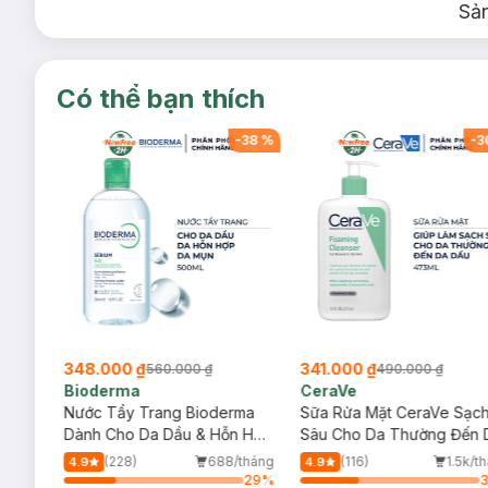
Sả
Có thể bạn thích
-
38
%
-
38
%
-
3
348.000 ₫
341.000 ₫
560.000 ₫
490.000 ₫
Bioderma
CeraVe
rma
Nước Tẩy Trang Bioderma
Sữa Rửa Mặt CeraVe Sạc
m
Dành Cho Da Dầu & Hỗn Hợp
Sâu Cho Da Thường Đến 
500ml
Dầu 473ml
/tháng
(228)
688/tháng
(116)
1.5k/t
4.9
4.9
29
%
29
%