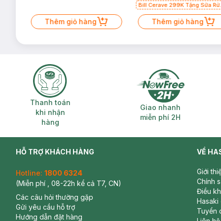
Bill Cerave 299K Tặng Sữa Rử
Mặt Cerave 30ml (SL có hạn)
Thêm giỏ hàng
Thêm giỏ hàng
Thanh toán khi nhận hàng
Giao nhanh miễ
Thanh toán
Giao nhanh
khi nhận
miễn phí 2H
hàng
HỖ TRỢ KHÁCH HÀNG
VỀ HA
Giới th
Hotline:
1800 6324
Chính 
(Miễn phí , 08-22h kể cả T7, CN)
Điều k
Các câu hỏi thường gặp
Hasaki
Gửi yêu cầu hỗ trợ
Tuyển 
Hướng dẫn đặt hàng
Liên hệ