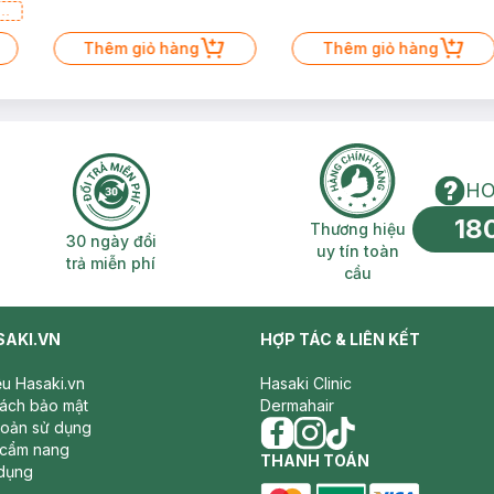
a
Thêm giỏ hàng
Thêm giỏ hàng
HO
18
n phí 2H
30 ngày đổi trả miễn phí
Thương hiệu uy 
Thương hiệu
30 ngày đổi
uy tín toàn
trả miễn phí
cầu
SAKI.VN
HỢP TÁC & LIÊN KẾT
iệu Hasaki.vn
Hasaki Clinic
sách bảo mật
Dermahair
hoản sử dụng
 cẩm nang
facebook
THANH TOÁN
instagram
tiktok
dụng