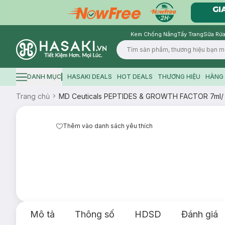
Kem Chống Nắng
Tẩy Trang
Sữa Rửa
Logo
DANH MỤC
HASAKI DEALS
HOT DEALS
THƯƠNG HIỆU
HÀNG 
Hamburger icon
Trang chủ
MD Ceuticals PEPTIDES & GROWTH FACTOR 7ml/
Thêm vào danh sách yêu thích
Mô tả
Thông số
HDSD
Đánh giá