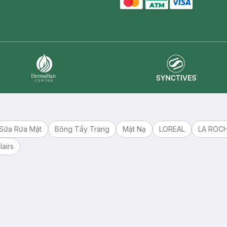
master card
ATM card
visa card
Synctives
Dermahair
Sữa Rửa Mặt
Bông Tẩy Trang
Mặt Nạ
LOREAL
LA ROC
lairs