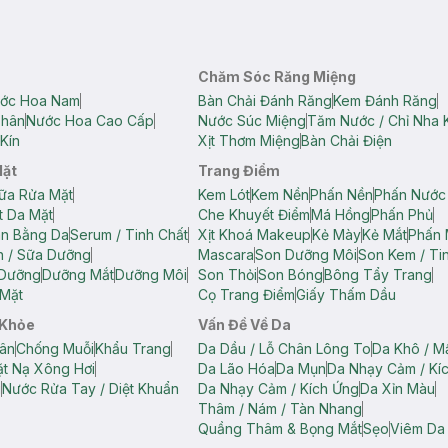
Chăm Sóc Răng Miệng
ớc Hoa Nam
Bàn Chải Đánh Răng
Kem Đánh Răng
Thân
Nước Hoa Cao Cấp
Nước Súc Miệng
Tăm Nước / Chỉ Nha 
Kín
Xịt Thơm Miệng
Bàn Chải Điện
Mặt
Trang Điểm
ữa Rửa Mặt
Kem Lót
Kem Nền
Phấn Nền
Phấn Nước
t Da Mặt
Che Khuyết Điểm
Má Hồng
Phấn Phủ
ân Bằng Da
Serum / Tinh Chất
Xịt Khoá Makeup
Kẻ Mày
Kẻ Mắt
Phấn 
n / Sữa Dưỡng
Mascara
Son Dưỡng Môi
Son Kem / Tin
 Dưỡng
Dưỡng Mắt
Dưỡng Môi
Son Thỏi
Son Bóng
Bông Tẩy Trang
Mặt
Cọ Trang Điểm
Giấy Thấm Dầu
 Khỏe
Vấn Đề Về Da
ân
Chống Muỗi
Khẩu Trang
Da Dầu / Lỗ Chân Lông To
Da Khô / M
t Nạ Xông Hơi
Da Lão Hóa
Da Mụn
Da Nhạy Cảm / Kí
g
Nước Rửa Tay / Diệt Khuẩn
Da Nhạy Cảm / Kích Ứng
Da Xỉn Màu
Thâm / Nám / Tàn Nhang
Quầng Thâm & Bọng Mắt
Sẹo
Viêm Da