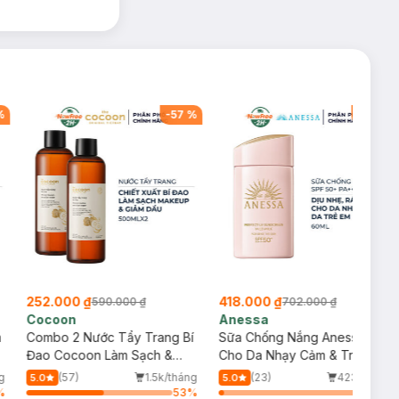
%
-
57
%
-
40
%
252.000 ₫
418.000 ₫
590.000 ₫
702.000 ₫
Cocoon
Anessa
m
Combo 2 Nước Tẩy Trang Bí
Sữa Chống Nắng Anessa
Đao Cocoon Làm Sạch &
Cho Da Nhạy Cảm & Trẻ Em
Giảm Dầu 500ml
60ml (Mới)
g
(57)
1.5k/tháng
(23)
423/tháng
5.0
5.0
%
53
%
3
%