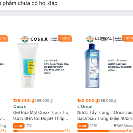
n phẩm chưa có hỏi đáp
0
%
-
53
%
-
47
139.000 ₫
153.000 ₫
298.000 ₫
289.000 ₫
Cosrx
L'Oreal
h
Gel Rửa Mặt Cosrx Tràm Trà,
Nước Tẩy Trang L'Oreal Là
Da
0.5% BHA Có Độ pH Thấp
Sạch Sâu Trang Điểm 400ml
150ml
háng
(173)
(298)
868/thán
5.0
4.8
33
%
9
%
64