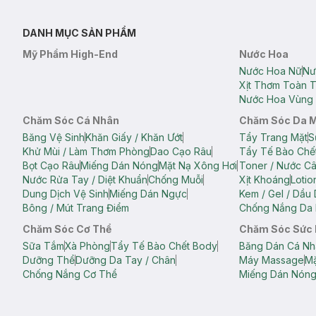
DANH MỤC SẢN PHẨM
Mỹ Phẩm High-End
Nước Hoa
Nước Hoa Nữ
Nư
Xịt Thơm Toàn 
Nước Hoa Vùng 
Chăm Sóc Cá Nhân
Chăm Sóc Da 
Băng Vệ Sinh
Khăn Giấy / Khăn Ướt
Tẩy Trang Mặt
S
Khử Mùi / Làm Thơm Phòng
Dao Cạo Râu
Tẩy Tế Bào Chế
Bọt Cạo Râu
Miếng Dán Nóng
Mặt Nạ Xông Hơi
Toner / Nước C
Nước Rửa Tay / Diệt Khuẩn
Chống Muỗi
Xịt Khoáng
Lotio
Dung Dịch Vệ Sinh
Miếng Dán Ngực
Kem / Gel / Dầu
Bông / Mút Trang Điểm
Chống Nắng Da 
Chăm Sóc Cơ Thể
Chăm Sóc Sức
Sữa Tắm
Xà Phòng
Tẩy Tế Bào Chết Body
Băng Dán Cá Nh
Dưỡng Thể
Dưỡng Da Tay / Chân
Máy Massage
Mặ
Chống Nắng Cơ Thể
Miếng Dán Nón