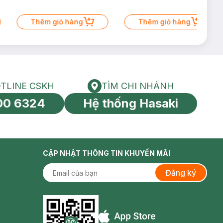
Thêm giỏ hàng
Thêm giỏ hàng
TLINE CSKH
TÌM CHI NHÁNH
HOTLINE CSKH
Tìm chi nhánh
00 6324
Hệ thống Hasaki
tín toàn cầu
CẬP NHẬT THÔNG TIN KHUYẾN MÃI
Đăng ký