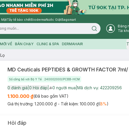
 Mặt
Tẩy tế bào chết
Bioderma
Nước Giặt
Bagsmart
Đăng 
Search icon
Tài kh
T
MỚI VỀ
BÁN CHẠY
CLINIC & SPA
DERMAHAIR
 Lọ
MD Ceuticals PEPTIDES & GROWTH FACTOR 7ml/
Số công bố với Bộ Y Tế : 240002000/PCBB-HCM
0
đánh giá
|
0
Hỏi đáp
|
0
người mua
|
Mã dịch vụ:
422209256
User Product Icon
1.100.000 ₫
(Đã bao gồm VAT)
Giá thị trường:
1.200.000 ₫
- Tiết kiệm:
100.000 ₫
(
8
%
)
Hỏi đáp