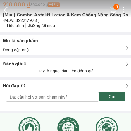
210.000 ₫
360.000 ₫
-
42
%
0
Dots
Cart Icon
[Mini] Combo Astalift Lotion & Kem Chống Nắng Sáng Da
Back Icon
(MDV:
422217973
)
Liệu trình
|
0
người mua
User Product Icon
Timer Gray Icon
Mô tả sản phẩm
Đang cập nhật
Đánh giá
(
0
)
Hãy là người đầu tiên đánh giá
Hỏi đáp
(
0
)
Gửi