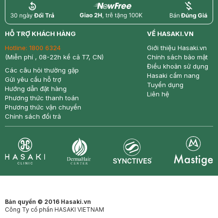
return
nowfree
price
HỖ TRỢ KHÁCH HÀNG
VỀ HASAKI.VN
Hotline:
1800 6324
Giới thiệu Hasaki.vn
(Miễn phí , 08-22h kể cả T7, CN)
Chính sách bảo mật
Điều khoản sử dụng
Các câu hỏi thường gặp
Hasaki cẩm nang
Gửi yêu cầu hỗ trợ
Tuyển dụng
Hướng dẫn đặt hàng
Liên hệ
Phương thức thanh toán
Phương thức vận chuyển
Chính sách đổi trả
Synctives
Clinic
Dermahair
Mastige
Bản quyền © 2016 Hasaki.vn
Công Ty cổ phần HASAKI VIETNAM