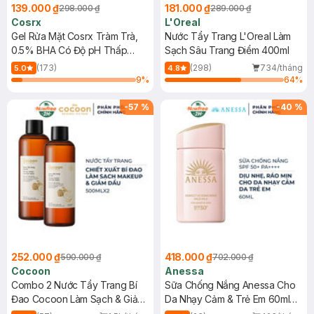
139.000 ₫
181.000 ₫
298.000 ₫
289.000 ₫
Cosrx
L'Oreal
Gel Rửa Mặt Cosrx Tràm Trà,
Nước Tẩy Trang L'Oreal Làm
0.5% BHA Có Độ pH Thấp
Sạch Sâu Trang Điểm 400ml
150ml
(173)
(298)
734/tháng
5.0
4.8
9
%
64
%
-
57
%
-
40
%
252.000 ₫
418.000 ₫
590.000 ₫
702.000 ₫
Cocoon
Anessa
Combo 2 Nước Tẩy Trang Bí
Sữa Chống Nắng Anessa Cho
Đao Cocoon Làm Sạch & Giảm
Da Nhạy Cảm & Trẻ Em 60ml
Dầu 500ml
(Mới)