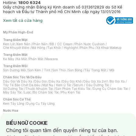
Hotline:
1800 6324
Giấy chứng nhận Đăng ký Kinh doanh số 0313612829 do Sở Kế
hoạch và Đầu tư Thành phố Hồ Chí Minh cấp ngày 13/01/2016
Xem tất cả cửa hàng
Mỹ Phẩm High-End
Trang Điểm Mặt
Kem Lót
/
Kem Nền
/
Phấn Nền
/
BB / CC Cream
/
Phấn Nước Cushion
/
Che Khuyết Điểm
/
Má Hồng
/
Tạo Khối / Highlight
/
Phấn Phủ
/
Xịt Khoá Makeup
Trang Điểm Mắt
Kẻ Mày
/
Kẻ Mắt
/
Phấn Mắt
/
Mascara
Trang Điểm Môi
Son Dưỡng Môi
/
Son Kem / Tint
/
Son Thỏi
/
Son Bóng
/
Tẩy Trang Mắt / Môi
Chăm Sóc Tóc Và Da Đầu
Dầu Gội Và Dầu Xả
/
Dầu Gội
/
Dầu Xả
/
Dầu Gội Khô
/
Dầu Gội Xả 2in1
/
Bộ Gội Xả
/
Tẩy Tế Bào Chết Da Đầu
/
Mặt Nạ / Kem Ủ Tóc
/
Serum / Dầu Dưỡng Tóc
/
Xịt Dưỡng Tóc
/
Thuốc Nhuộm Tóc
/
Sản Phẩm Tạo Kiểu Tóc
/
Dụng Cụ Chăm Sóc Tóc
/
Máy Sấy Tóc
/
Lược
/
Bộ Chăm Sóc Tóc
/
Phụ Kiện Tóc
Chăm Sóc Cơ Thể
Kem Tẩy Lông
/
Dụng Cụ Tẩy Lông
Nước Hoa
Nước Hoa Nữ
/
Nước Hoa Nam
/
Nước Hoa Cao Cấp
/
Xịt Thơm Toàn Thân
/
Nước Hoa Vùng Kín
Notice about cookies usage
BIỂU NGỮ COOKIE
Chăm Sóc Cá Nhân
Chúng tôi quan tâm đến quyền riêng tư của bạn.
Chống Muỗi
/
Khẩu Trang
/
Máy Massage
/
Mặt Nạ Xông Hơi
/
Nước Rửa Tay
/
Sản Phẩm Chăm Sóc Khác
/
Bàn Chải Đánh Răng
/
Bàn Chải Điện
/