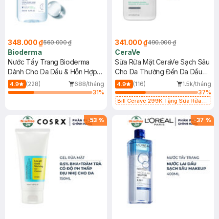
348.000 ₫
341.000 ₫
560.000 ₫
490.000 ₫
Bioderma
CeraVe
Nước Tẩy Trang Bioderma
Sữa Rửa Mặt CeraVe Sạch Sâu
Dành Cho Da Dầu & Hỗn Hợp
Cho Da Thường Đến Da Dầu
500ml
473ml
(228)
688/tháng
(116)
1.5k/tháng
4.9
4.9
31
%
37
%
Bill Cerave 299K Tặng Sữa Rửa
Mặt Cerave 30ml (SL có hạn)
-
53
%
-
37
%