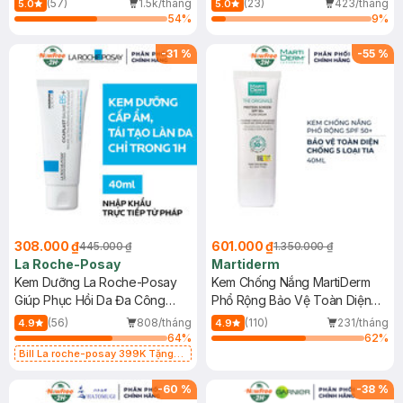
(57)
1.5k/tháng
(23)
423/tháng
5.0
5.0
54
%
9
%
-
31
%
-
55
%
308.000 ₫
601.000 ₫
445.000 ₫
1.350.000 ₫
La Roche-Posay
Martiderm
Kem Dưỡng La Roche-Posay
Kem Chống Nắng MartiDerm
Giúp Phục Hồi Da Đa Công
Phổ Rộng Bảo Vệ Toàn Diện
Dụng 40ml
40ml
(56)
808/tháng
(110)
231/tháng
4.9
4.9
64
%
62
%
Bill La roche-posay 399K Tặng
Gel rửa mặt da dầu nhạy cảm 50ml
(SL có hạn)
-
60
%
-
38
%