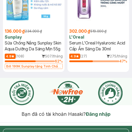
136.000 ₫
302.000 ₫
234.000 ₫
519.000 ₫
Sunplay
L'Oreal
Sữa Chống Nắng Sunplay Skin
Serum L'Oreal Hyaluronic Acid
Aqua Dưỡng Da Sáng Mịn 55g
Cấp Ẩm Sáng Da 30ml
(108)
507/tháng
(27)
275/tháng
4.9
4.9
62
%
47
%
Bill 199K Sunplay tặng Tinh Chất
Chống Nắng 7g trị giá 30K (SL có
hạn)
Bạn đã có tài khoản Hasaki?
Đăng nhập