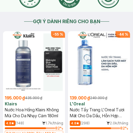
GỢI Ý DÀNH RIÊNG CHO BẠN
-
55
%
-
44
%
195.000 ₫
139.000 ₫
435.000 ₫
249.000 ₫
Klairs
L'Oreal
Nước Hoa Hồng Klairs Không
Nước Tẩy Trang L'Oreal Tươi
Mùi Cho Da Nhạy Cảm 180ml
Mát Cho Da Dầu, Hỗn Hợp
400ml
(148)
1.7k/tháng
(298)
2.0k/tháng
4.8
4.8
82
%
82
%