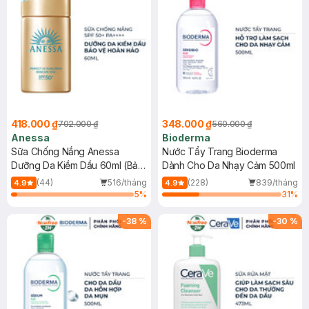
418.000 ₫
348.000 ₫
702.000 ₫
560.000 ₫
Anessa
Bioderma
Sữa Chống Nắng Anessa
Nước Tẩy Trang Bioderma
Dưỡng Da Kiềm Dầu 60ml (Bản
Dành Cho Da Nhạy Cảm 500ml
Mới)
(44)
516/tháng
(228)
839/tháng
4.9
4.9
5
%
31
%
-
38
%
-
30
%