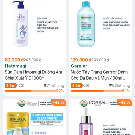
82.000 ₫
129.000 ₫
205.000 ₫
209.000 ₫
Hatomugi
Garnier
Sữa Tắm Hatomugi Dưỡng Ẩm
Nước Tẩy Trang Garnier Dành
Chiết Xuất Ý Dĩ 800ml
Cho Da Dầu Và Mụn 400ml
(Mới)
(123)
714/tháng
(69)
935/tháng
4.9
4.9
52
%
64
%
-
42
%
-
42
%