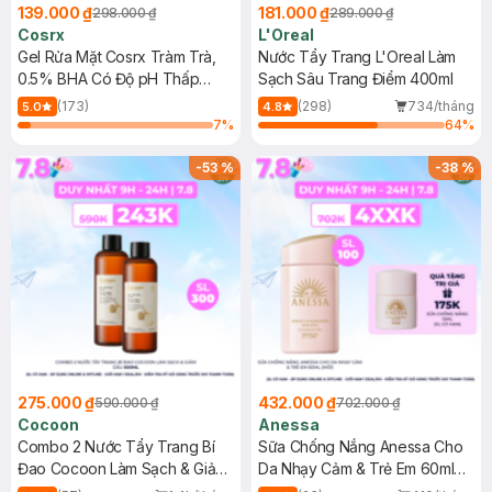
139.000 ₫
181.000 ₫
298.000 ₫
289.000 ₫
Cosrx
L'Oreal
Gel Rửa Mặt Cosrx Tràm Trà,
Nước Tẩy Trang L'Oreal Làm
0.5% BHA Có Độ pH Thấp
Sạch Sâu Trang Điểm 400ml
150ml
(173)
(298)
734/tháng
5.0
4.8
7
%
64
%
-
53
%
-
38
%
275.000 ₫
432.000 ₫
590.000 ₫
702.000 ₫
Cocoon
Anessa
Combo 2 Nước Tẩy Trang Bí
Sữa Chống Nắng Anessa Cho
Đao Cocoon Làm Sạch & Giảm
Da Nhạy Cảm & Trẻ Em 60ml
Dầu 500ml
(Mới)