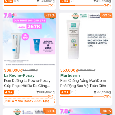
(57)
1.4k/tháng
(23)
410/tháng
5.0
5.0
75
%
34
%
-
31
%
-
59
%
308.000 ₫
553.000 ₫
445.000 ₫
1.350.000 ₫
La Roche-Posay
Martiderm
Kem Dưỡng La Roche-Posay
Kem Chống Nắng MartiDerm
Giúp Phục Hồi Da Đa Công
Phổ Rộng Bảo Vệ Toàn Diện
Dụng 40ml
40ml
(56)
808/tháng
(110)
251/tháng
4.9
4.9
64
%
75
%
Bill La roche-posay 399K Tặng
Gel rửa mặt da dầu nhạy cảm 50ml
(SL có hạn)
-
60
%
-
36
%