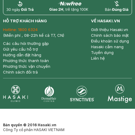
return
nowfree
price
HỖ TRỢ KHÁCH HÀNG
VỀ HASAKI.VN
Hotline:
1800 6324
Giới thiệu Hasaki.vn
(Miễn phí , 08-22h kể cả T7, CN)
Chính sách bảo mật
Điều khoản sử dụng
Các câu hỏi thường gặp
Hasaki cẩm nang
Gửi yêu cầu hỗ trợ
Tuyển dụng
Hướng dẫn đặt hàng
Liên hệ
Phương thức thanh toán
Phương thức vận chuyển
Chính sách đổi trả
Synctives
Clinic
Dermahair
Mastige
Bản quyền © 2016 Hasaki.vn
Công Ty cổ phần HASAKI VIETNAM