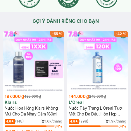
GỢI Ý DÀNH RIÊNG CHO BẠN
-
55
%
-
42
%
197.000 ₫
144.000 ₫
435.000 ₫
249.000 ₫
Klairs
L'Oreal
Nước Hoa Hồng Klairs Không
Nước Tẩy Trang L'Oreal Tươi
Mùi Cho Da Nhạy Cảm 180ml
Mát Cho Da Dầu, Hỗn Hợp
400ml
(148)
1.6k/tháng
(298)
1.9k/tháng
4.8
4.8
84
%
64
%