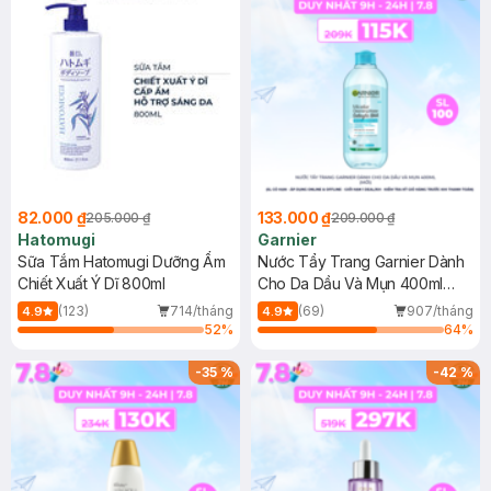
82.000 ₫
133.000 ₫
205.000 ₫
209.000 ₫
Hatomugi
Garnier
Sữa Tắm Hatomugi Dưỡng Ẩm
Nước Tẩy Trang Garnier Dành
Chiết Xuất Ý Dĩ 800ml
Cho Da Dầu Và Mụn 400ml
(Mới)
(123)
714/tháng
(69)
907/tháng
4.9
4.9
52
%
64
%
-
35
%
-
42
%