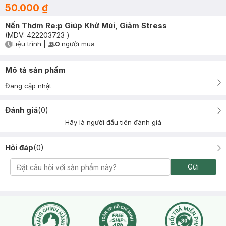
50.000 ₫
Nến Thơm Re:p Giúp Khử Mùi, Giảm Stress
(MDV:
422203723
)
Liệu trình
|
0
người mua
User Product Icon
Timer Gray Icon
Mô tả sản phẩm
Đang cập nhật
Đánh giá
(
0
)
Hãy là người đầu tiên đánh giá
Hỏi đáp
(
0
)
Gửi