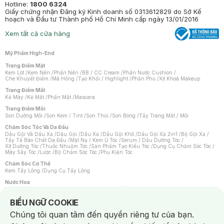
Hotline:
1800 6324
Giấy chứng nhận Đăng ký Kinh doanh số 0313612829 do Sở Kế
hoạch và Đầu tư Thành phố Hồ Chí Minh cấp ngày 13/01/2016
Xem tất cả cửa hàng
Mỹ Phẩm High-End
Trang Điểm Mặt
Kem Lót
/
Kem Nền
/
Phấn Nền
/
BB / CC Cream
/
Phấn Nước Cushion
/
Che Khuyết Điểm
/
Má Hồng
/
Tạo Khối / Highlight
/
Phấn Phủ
/
Xịt Khoá Makeup
Trang Điểm Mắt
Kẻ Mày
/
Kẻ Mắt
/
Phấn Mắt
/
Mascara
Trang Điểm Môi
Son Dưỡng Môi
/
Son Kem / Tint
/
Son Thỏi
/
Son Bóng
/
Tẩy Trang Mắt / Môi
Chăm Sóc Tóc Và Da Đầu
Dầu Gội Và Dầu Xả
/
Dầu Gội
/
Dầu Xả
/
Dầu Gội Khô
/
Dầu Gội Xả 2in1
/
Bộ Gội Xả
/
Tẩy Tế Bào Chết Da Đầu
/
Mặt Nạ / Kem Ủ Tóc
/
Serum / Dầu Dưỡng Tóc
/
Xịt Dưỡng Tóc
/
Thuốc Nhuộm Tóc
/
Sản Phẩm Tạo Kiểu Tóc
/
Dụng Cụ Chăm Sóc Tóc
/
Máy Sấy Tóc
/
Lược
/
Bộ Chăm Sóc Tóc
/
Phụ Kiện Tóc
Chăm Sóc Cơ Thể
Kem Tẩy Lông
/
Dụng Cụ Tẩy Lông
Nước Hoa
Nước Hoa Nữ
/
Nước Hoa Nam
/
Nước Hoa Cao Cấp
/
Xịt Thơm Toàn Thân
/
Nước Hoa Vùng Kín
Notice about cookies usage
BIỂU NGỮ COOKIE
Chăm Sóc Cá Nhân
Chúng tôi quan tâm đến quyền riêng tư của bạn.
Chống Muỗi
/
Khẩu Trang
/
Máy Massage
/
Mặt Nạ Xông Hơi
/
Nước Rửa Tay
/
Sản Phẩm Chăm Sóc Khác
/
Bàn Chải Đánh Răng
/
Bàn Chải Điện
/