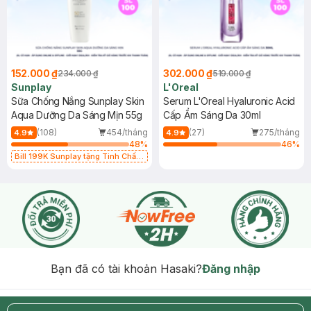
152.000 ₫
302.000 ₫
234.000 ₫
519.000 ₫
Sunplay
L'Oreal
Sữa Chống Nắng Sunplay Skin
Serum L'Oreal Hyaluronic Acid
Aqua Dưỡng Da Sáng Mịn 55g
Cấp Ẩm Sáng Da 30ml
(108)
454/tháng
(27)
275/tháng
4.9
4.9
48
%
46
%
Bill 199K Sunplay tặng Tinh Chất
Chống Nắng 7g trị giá 30K (SL có
hạn)
Bạn đã có tài khoản Hasaki?
Đăng nhập