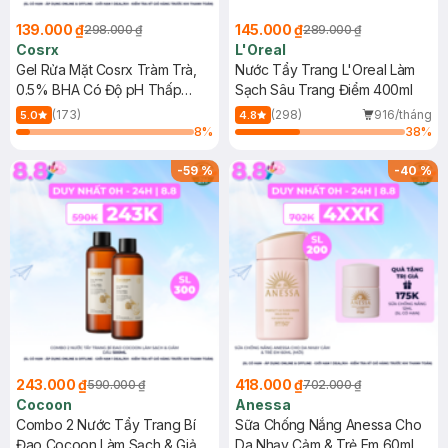
139.000 ₫
145.000 ₫
298.000 ₫
289.000 ₫
Cosrx
L'Oreal
Gel Rửa Mặt Cosrx Tràm Trà,
Nước Tẩy Trang L'Oreal Làm
0.5% BHA Có Độ pH Thấp
Sạch Sâu Trang Điểm 400ml
150ml
(173)
(298)
916/tháng
5.0
4.8
8
%
38
%
-
59
%
-
40
%
243.000 ₫
418.000 ₫
590.000 ₫
702.000 ₫
Cocoon
Anessa
Combo 2 Nước Tẩy Trang Bí
Sữa Chống Nắng Anessa Cho
Đao Cocoon Làm Sạch & Giảm
Da Nhạy Cảm & Trẻ Em 60ml