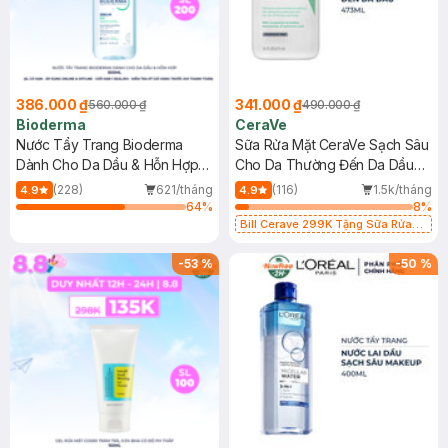
386.000 ₫
341.000 ₫
560.000 ₫
490.000 ₫
Bioderma
CeraVe
Nước Tẩy Trang Bioderma
Sữa Rửa Mặt CeraVe Sạch Sâu
Dành Cho Da Dầu & Hỗn Hợp
Cho Da Thường Đến Da Dầu
500ml
473ml
(228)
621/tháng
(116)
1.5k/tháng
4.9
4.9
64
%
8
%
Bill Cerave 299K Tặng Sữa Rửa
Mặt Cerave 30ml (SL có hạn)
-
53
%
-
50
%