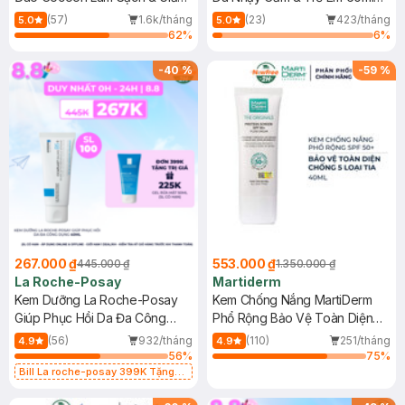
Dầu 500ml
(Mới)
(57)
1.6k/tháng
(23)
423/tháng
5.0
5.0
62
%
6
%
-
40
%
-
59
%
267.000 ₫
553.000 ₫
445.000 ₫
1.350.000 ₫
La Roche-Posay
Martiderm
Kem Dưỡng La Roche-Posay
Kem Chống Nắng MartiDerm
Giúp Phục Hồi Da Đa Công
Phổ Rộng Bảo Vệ Toàn Diện
Dụng 40ml
40ml
(56)
932/tháng
(110)
251/tháng
4.9
4.9
56
%
75
%
Bill La roche-posay 399K Tặng
Gel rửa mặt da dầu nhạy cảm 50ml
(SL có hạn)