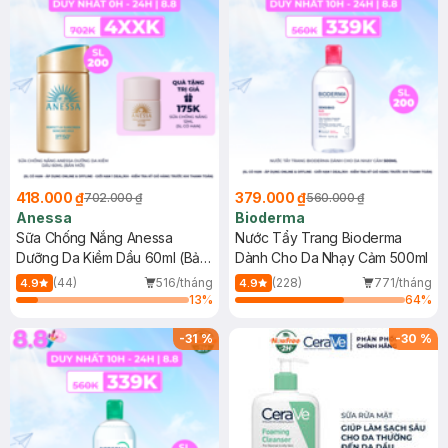
418.000 ₫
379.000 ₫
702.000 ₫
560.000 ₫
Anessa
Bioderma
Sữa Chống Nắng Anessa
Nước Tẩy Trang Bioderma
Dưỡng Da Kiềm Dầu 60ml (Bản
Dành Cho Da Nhạy Cảm 500ml
Mới)
(44)
516/tháng
(228)
771/tháng
4.9
4.9
13
%
64
%
-
31
%
-
30
%