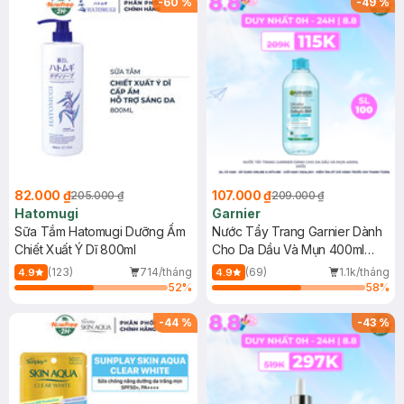
-
60
%
-
49
%
82.000 ₫
107.000 ₫
205.000 ₫
209.000 ₫
Hatomugi
Garnier
Sữa Tắm Hatomugi Dưỡng Ẩm
Nước Tẩy Trang Garnier Dành
Chiết Xuất Ý Dĩ 800ml
Cho Da Dầu Và Mụn 400ml
(Mới)
(123)
714/tháng
(69)
1.1k/tháng
4.9
4.9
52
%
58
%
-
44
%
-
43
%