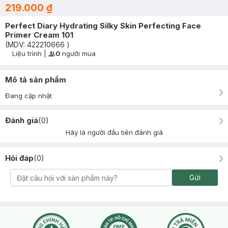
219.000 ₫
Perfect Diary Hydrating Silky Skin Perfecting Face
Primer Cream 101
(MDV:
422210666
)
Liệu trình
|
0
người mua
User Product Icon
Timer Gray Icon
Mô tả sản phẩm
Đang cập nhật
Đánh giá
(
0
)
Hãy là người đầu tiên đánh giá
Hỏi đáp
(
0
)
Gửi