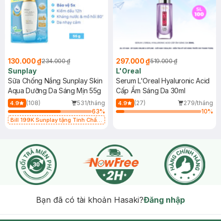
130.000 ₫
297.000 ₫
234.000 ₫
519.000 ₫
Sunplay
L'Oreal
Sữa Chống Nắng Sunplay Skin
Serum L'Oreal Hyaluronic Acid
Aqua Dưỡng Da Sáng Mịn 55g
Cấp Ẩm Sáng Da 30ml
(108)
531/tháng
(27)
279/tháng
4.9
4.9
63
%
10
%
Bill 199K Sunplay tặng Tinh Chất
Chống Nắng 7g trị giá 30K (SL có
hạn)
Bạn đã có tài khoản Hasaki?
Đăng nhập