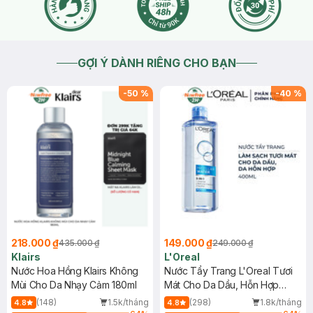
GỢI Ý DÀNH RIÊNG CHO BẠN
-
50
%
-
40
%
218.000 ₫
149.000 ₫
435.000 ₫
249.000 ₫
Klairs
L'Oreal
Nước Hoa Hồng Klairs Không
Nước Tẩy Trang L'Oreal Tươi
Mùi Cho Da Nhạy Cảm 180ml
Mát Cho Da Dầu, Hỗn Hợp
400ml
(148)
1.5k/tháng
(298)
1.8k/tháng
4.8
4.8