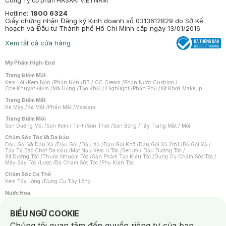
Công Ty cổ phần HASAKI VIETNAM
Hotline:
1800 6324
Giấy chứng nhận Đăng ký Kinh doanh số 0313612829 do Sở Kế
hoạch và Đầu tư Thành phố Hồ Chí Minh cấp ngày 13/01/2016
Xem tất cả cửa hàng
Mỹ Phẩm High-End
Trang Điểm Mặt
Kem Lót
/
Kem Nền
/
Phấn Nền
/
BB / CC Cream
/
Phấn Nước Cushion
/
Che Khuyết Điểm
/
Má Hồng
/
Tạo Khối / Highlight
/
Phấn Phủ
/
Xịt Khoá Makeup
Trang Điểm Mắt
Kẻ Mày
/
Kẻ Mắt
/
Phấn Mắt
/
Mascara
Trang Điểm Môi
Son Dưỡng Môi
/
Son Kem / Tint
/
Son Thỏi
/
Son Bóng
/
Tẩy Trang Mắt / Môi
Chăm Sóc Tóc Và Da Đầu
Dầu Gội Và Dầu Xả
/
Dầu Gội
/
Dầu Xả
/
Dầu Gội Khô
/
Dầu Gội Xả 2in1
/
Bộ Gội Xả
/
Tẩy Tế Bào Chết Da Đầu
/
Mặt Nạ / Kem Ủ Tóc
/
Serum / Dầu Dưỡng Tóc
/
Xịt Dưỡng Tóc
/
Thuốc Nhuộm Tóc
/
Sản Phẩm Tạo Kiểu Tóc
/
Dụng Cụ Chăm Sóc Tóc
/
Máy Sấy Tóc
/
Lược
/
Bộ Chăm Sóc Tóc
/
Phụ Kiện Tóc
Chăm Sóc Cơ Thể
Kem Tẩy Lông
/
Dụng Cụ Tẩy Lông
Nước Hoa
Nước Hoa Nữ
/
Nước Hoa Nam
/
Nước Hoa Cao Cấp
/
Xịt Thơm Toàn Thân
/
Nước Hoa Vùng Kín
Notice about cookies usage
BIỂU NGỮ COOKIE
Chăm Sóc Cá Nhân
Chúng tôi quan tâm đến quyền riêng tư của bạn.
Chống Muỗi
/
Khẩu Trang
/
Máy Massage
/
Mặt Nạ Xông Hơi
/
Nước Rửa Tay
/