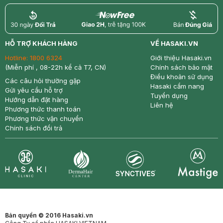
return
nowfree
price
HỖ TRỢ KHÁCH HÀNG
VỀ HASAKI.VN
Hotline:
1800 6324
Giới thiệu Hasaki.vn
(Miễn phí , 08-22h kể cả T7, CN)
Chính sách bảo mật
Điều khoản sử dụng
Các câu hỏi thường gặp
Hasaki cẩm nang
Gửi yêu cầu hỗ trợ
Tuyển dụng
Hướng dẫn đặt hàng
Liên hệ
Phương thức thanh toán
Phương thức vận chuyển
Chính sách đổi trả
Synctives
Clinic
Dermahair
Mastige
Bản quyền © 2016 Hasaki.vn