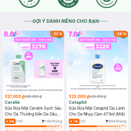
GỢI Ý DÀNH RIÊNG CHO BẠN
-
33
%
-
26
%
327.000 ₫
322.000 ₫
490.000 ₫
433.000 ₫
CeraVe
Cetaphil
Sữa Rửa Mặt CeraVe Sạch Sâu
Sữa Rửa Mặt Cetaphil Dịu Lành
Cho Da Thường Đến Da Dầu
Cho Da Nhạy Cảm 473ml (Mới)
473ml
(116)
1.6k/tháng
(22)
884/tháng
4.9
4.7
84
%
57
%