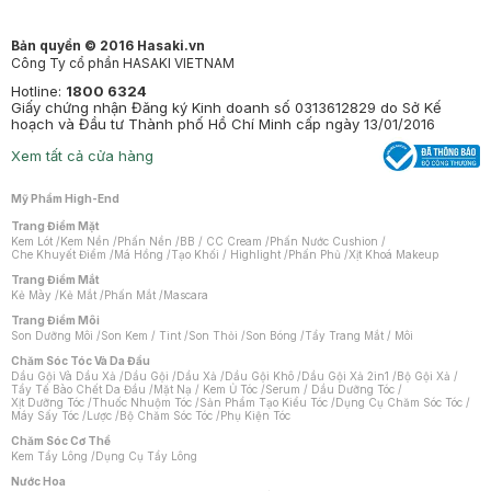
Bản quyền © 2016 Hasaki.vn
Công Ty cổ phần HASAKI VIETNAM
Hotline:
1800 6324
Giấy chứng nhận Đăng ký Kinh doanh số 0313612829 do Sở Kế
hoạch và Đầu tư Thành phố Hồ Chí Minh cấp ngày 13/01/2016
Xem tất cả cửa hàng
Mỹ Phẩm High-End
Trang Điểm Mặt
Kem Lót
/
Kem Nền
/
Phấn Nền
/
BB / CC Cream
/
Phấn Nước Cushion
/
Che Khuyết Điểm
/
Má Hồng
/
Tạo Khối / Highlight
/
Phấn Phủ
/
Xịt Khoá Makeup
Trang Điểm Mắt
Kẻ Mày
/
Kẻ Mắt
/
Phấn Mắt
/
Mascara
Trang Điểm Môi
Son Dưỡng Môi
/
Son Kem / Tint
/
Son Thỏi
/
Son Bóng
/
Tẩy Trang Mắt / Môi
Chăm Sóc Tóc Và Da Đầu
Dầu Gội Và Dầu Xả
/
Dầu Gội
/
Dầu Xả
/
Dầu Gội Khô
/
Dầu Gội Xả 2in1
/
Bộ Gội Xả
/
Tẩy Tế Bào Chết Da Đầu
/
Mặt Nạ / Kem Ủ Tóc
/
Serum / Dầu Dưỡng Tóc
/
Xịt Dưỡng Tóc
/
Thuốc Nhuộm Tóc
/
Sản Phẩm Tạo Kiểu Tóc
/
Dụng Cụ Chăm Sóc Tóc
/
Máy Sấy Tóc
/
Lược
/
Bộ Chăm Sóc Tóc
/
Phụ Kiện Tóc
Chăm Sóc Cơ Thể
Kem Tẩy Lông
/
Dụng Cụ Tẩy Lông
Nước Hoa