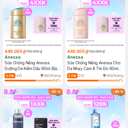
449.000 ₫
449.000 ₫
702.000 ₫
702.000 ₫
Anessa
Anessa
Sữa Chống Nắng Anessa
Sữa Chống Nắng Anessa Cho
Dưỡng Da Kiềm Dầu 60ml (Bản
Da Nhạy Cảm & Trẻ Em 60ml
Mới)
(Mới)
(44)
480/tháng
(23)
394/tháng
4.9
5.0
64
%
64
%
-
50
%
-
48
%