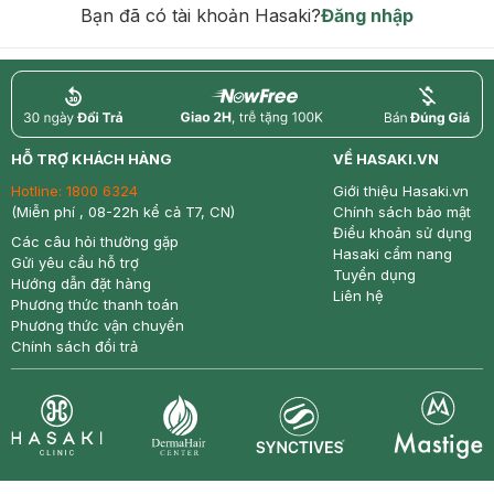
Bạn đã có tài khoản Hasaki?
Đăng nhập
return
nowfree
price
HỖ TRỢ KHÁCH HÀNG
VỀ HASAKI.VN
Hotline:
1800 6324
Giới thiệu Hasaki.vn
(Miễn phí , 08-22h kể cả T7, CN)
Chính sách bảo mật
Điều khoản sử dụng
Các câu hỏi thường gặp
Hasaki cẩm nang
Gửi yêu cầu hỗ trợ
Tuyển dụng
Hướng dẫn đặt hàng
Liên hệ
Phương thức thanh toán
Phương thức vận chuyển
Chính sách đổi trả
Synctives
Clinic
Dermahair
Mastige