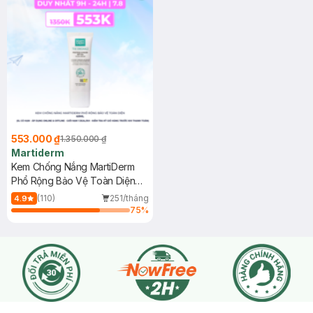
553.000 ₫
1.350.000 ₫
Martiderm
Kem Chống Nắng MartiDerm
Phổ Rộng Bảo Vệ Toàn Diện
40ml
(110)
251/tháng
4.9
75
%