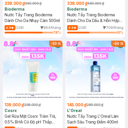
338.000 ₫
338.000 ₫
560.000 ₫
560.000 ₫
Bioderma
Bioderma
Nước Tẩy Trang Bioderma
Nước Tẩy Trang Bioderma
Dành Cho Da Nhạy Cảm 500ml
Dành Cho Da Dầu & Hỗn Hợp
500ml
(228)
864/tháng
(228)
709/tháng
4.9
4.9
78
%
46
%
-
53
%
-
50
%
139.000 ₫
145.000 ₫
298.000 ₫
289.000 ₫
Cosrx
L'Oreal
Gel Rửa Mặt Cosrx Tràm Trà,
Nước Tẩy Trang L'Oreal Làm
0.5% BHA Có Độ pH Thấp
Sạch Sâu Trang Điểm 400ml
150ml