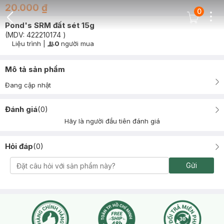
20.000 ₫
0
Dots
Cart Icon
Pond's SRM đất sét 15g
Back Icon
(MDV:
422210174
)
Liệu trình
|
0
người mua
User Product Icon
Timer Gray Icon
Mô tả sản phẩm
Đang cập nhật
Đánh giá
(
0
)
Hãy là người đầu tiên đánh giá
Hỏi đáp
(
0
)
Gửi