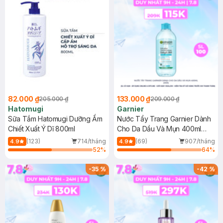
82.000 ₫
133.000 ₫
205.000 ₫
209.000 ₫
Hatomugi
Garnier
Sữa Tắm Hatomugi Dưỡng Ẩm
Nước Tẩy Trang Garnier Dành
Chiết Xuất Ý Dĩ 800ml
Cho Da Dầu Và Mụn 400ml
(Mới)
(123)
714/tháng
(69)
907/tháng
4.9
4.9
52
%
64
%
-
35
%
-
42
%