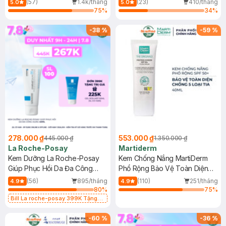
(57)
1.4k/tháng
(23)
410/tháng
5.0
5.0
75
%
34
%
-
38
%
-
59
%
278.000 ₫
553.000 ₫
445.000 ₫
1.350.000 ₫
La Roche-Posay
Martiderm
Kem Dưỡng La Roche-Posay
Kem Chống Nắng MartiDerm
Giúp Phục Hồi Da Đa Công
Phổ Rộng Bảo Vệ Toàn Diện
Dụng 40ml
40ml
(56)
895/tháng
(110)
251/tháng
4.9
4.9
80
%
75
%
Bill La roche-posay 399K Tặng
Gel rửa mặt da dầu nhạy cảm 50ml
(SL có hạn)
-
60
%
-
36
%