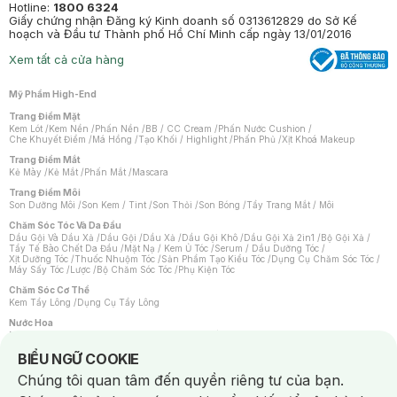
Hotline:
1800 6324
Giấy chứng nhận Đăng ký Kinh doanh số 0313612829 do Sở Kế
hoạch và Đầu tư Thành phố Hồ Chí Minh cấp ngày 13/01/2016
Xem tất cả cửa hàng
Mỹ Phẩm High-End
Trang Điểm Mặt
Kem Lót
/
Kem Nền
/
Phấn Nền
/
BB / CC Cream
/
Phấn Nước Cushion
/
Che Khuyết Điểm
/
Má Hồng
/
Tạo Khối / Highlight
/
Phấn Phủ
/
Xịt Khoá Makeup
Trang Điểm Mắt
Kẻ Mày
/
Kẻ Mắt
/
Phấn Mắt
/
Mascara
Trang Điểm Môi
Son Dưỡng Môi
/
Son Kem / Tint
/
Son Thỏi
/
Son Bóng
/
Tẩy Trang Mắt / Môi
Chăm Sóc Tóc Và Da Đầu
Dầu Gội Và Dầu Xả
/
Dầu Gội
/
Dầu Xả
/
Dầu Gội Khô
/
Dầu Gội Xả 2in1
/
Bộ Gội Xả
/
Tẩy Tế Bào Chết Da Đầu
/
Mặt Nạ / Kem Ủ Tóc
/
Serum / Dầu Dưỡng Tóc
/
Xịt Dưỡng Tóc
/
Thuốc Nhuộm Tóc
/
Sản Phẩm Tạo Kiểu Tóc
/
Dụng Cụ Chăm Sóc Tóc
/
Máy Sấy Tóc
/
Lược
/
Bộ Chăm Sóc Tóc
/
Phụ Kiện Tóc
Chăm Sóc Cơ Thể
Kem Tẩy Lông
/
Dụng Cụ Tẩy Lông
Nước Hoa
Nước Hoa Nữ
/
Nước Hoa Nam
/
Nước Hoa Cao Cấp
/
Xịt Thơm Toàn Thân
/
Nước Hoa Vùng Kín
Notice about cookies usage
BIỂU NGỮ COOKIE
Chăm Sóc Cá Nhân
Chúng tôi quan tâm đến quyền riêng tư của bạn.
Chống Muỗi
/
Khẩu Trang
/
Máy Massage
/
Mặt Nạ Xông Hơi
/
Nước Rửa Tay
/
Sản Phẩm Chăm Sóc Khác
/
Bàn Chải Đánh Răng
/
Bàn Chải Điện
/