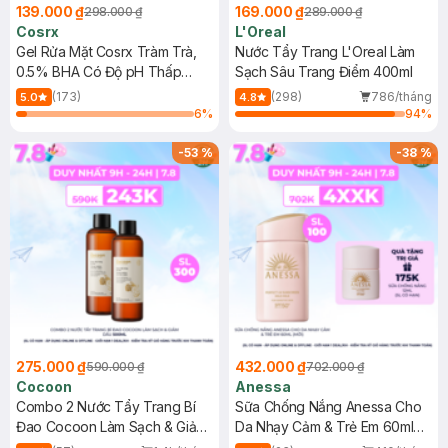
139.000 ₫
169.000 ₫
298.000 ₫
289.000 ₫
Cosrx
L'Oreal
Gel Rửa Mặt Cosrx Tràm Trà,
Nước Tẩy Trang L'Oreal Làm
0.5% BHA Có Độ pH Thấp
Sạch Sâu Trang Điểm 400ml
150ml
(173)
(298)
786/tháng
5.0
4.8
6
%
94
%
-
53
%
-
38
%
275.000 ₫
432.000 ₫
590.000 ₫
702.000 ₫
Cocoon
Anessa
Combo 2 Nước Tẩy Trang Bí
Sữa Chống Nắng Anessa Cho
Đao Cocoon Làm Sạch & Giảm
Da Nhạy Cảm & Trẻ Em 60ml
Dầu 500ml
(Mới)