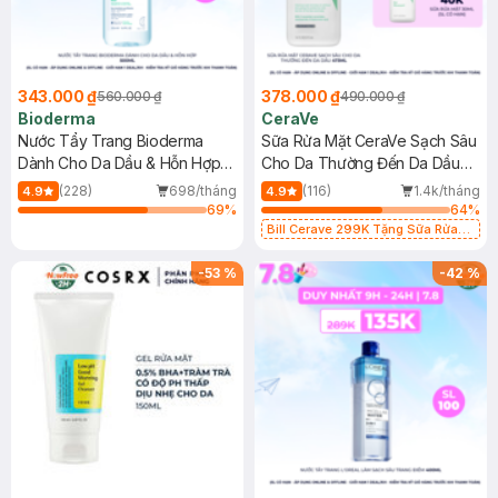
343.000 ₫
378.000 ₫
560.000 ₫
490.000 ₫
Bioderma
CeraVe
Nước Tẩy Trang Bioderma
Sữa Rửa Mặt CeraVe Sạch Sâu
Dành Cho Da Dầu & Hỗn Hợp
Cho Da Thường Đến Da Dầu
500ml
473ml
(228)
698/tháng
(116)
1.4k/tháng
4.9
4.9
69
%
64
%
Bill Cerave 299K Tặng Sữa Rửa
Mặt Cerave 30ml (SL có hạn)
-
53
%
-
42
%