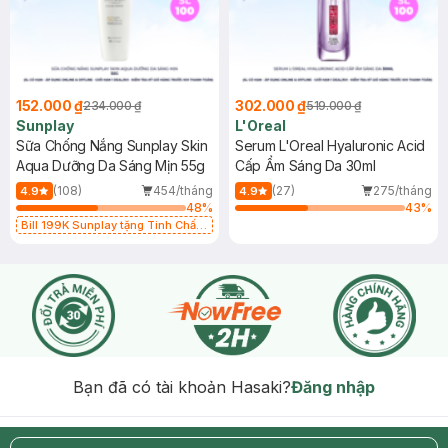
152.000 ₫
302.000 ₫
234.000 ₫
519.000 ₫
Sunplay
L'Oreal
Sữa Chống Nắng Sunplay Skin
Serum L'Oreal Hyaluronic Acid
Aqua Dưỡng Da Sáng Mịn 55g
Cấp Ẩm Sáng Da 30ml
(108)
454/tháng
(27)
275/tháng
4.9
4.9
48
%
43
%
Bill 199K Sunplay tặng Tinh Chất
Chống Nắng 7g trị giá 30K (SL có
hạn)
Bạn đã có tài khoản Hasaki?
Đăng nhập