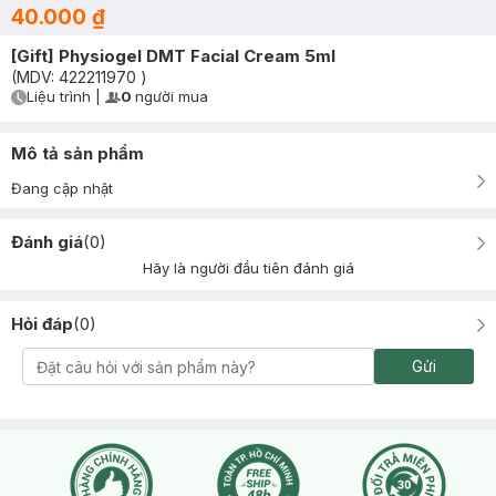
40.000 ₫
[Gift] Physiogel DMT Facial Cream 5ml
(MDV:
422211970
)
Liệu trình
|
0
người mua
User Product Icon
Timer Gray Icon
Mô tả sản phẩm
Đang cập nhật
Đánh giá
(
0
)
Hãy là người đầu tiên đánh giá
Hỏi đáp
(
0
)
Gửi