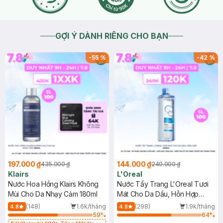
GỢI Ý DÀNH RIÊNG CHO BẠN
-
55
%
-
42
%
197.000 ₫
144.000 ₫
435.000 ₫
249.000 ₫
Klairs
L'Oreal
Nước Hoa Hồng Klairs Không
Nước Tẩy Trang L'Oreal Tươi
Mùi Cho Da Nhạy Cảm 180ml
Mát Cho Da Dầu, Hỗn Hợp
400ml
(148)
1.6k/tháng
(298)
1.9k/tháng
4.8
4.8
59
%
64
%