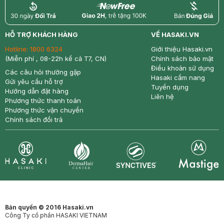
return
nowfree
price
HỖ TRỢ KHÁCH HÀNG
VỀ HASAKI.VN
Hotline:
1800 6324
Giới thiệu Hasaki.vn
(Miễn phí , 08-22h kể cả T7, CN)
Chính sách bảo mật
Điều khoản sử dụng
Các câu hỏi thường gặp
Hasaki cẩm nang
Gửi yêu cầu hỗ trợ
Tuyển dụng
Hướng dẫn đặt hàng
Liên hệ
Phương thức thanh toán
Phương thức vận chuyển
Chính sách đổi trả
Synctives
Clinic
Dermahair
Mastige
Bản quyền © 2016 Hasaki.vn
Công Ty cổ phần HASAKI VIETNAM