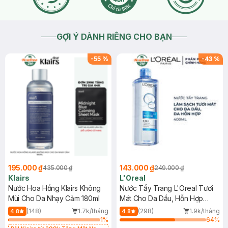
GỢI Ý DÀNH RIÊNG CHO BẠN
-
55
%
-
43
%
195.000 ₫
143.000 ₫
435.000 ₫
249.000 ₫
Klairs
L'Oreal
Nước Hoa Hồng Klairs Không
Nước Tẩy Trang L'Oreal Tươi
Mùi Cho Da Nhạy Cảm 180ml
Mát Cho Da Dầu, Hỗn Hợp
400ml
(148)
1.7k/tháng
(298)
1.9k/tháng
4.8
4.8
1
%
64
%