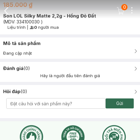
185.000 ₫
0
Dots
Cart Icon
Son LOL Silky Matte 2,2g - Hồng Đỏ Đất
Back Icon
(MDV:
334100030
)
Liệu trình
|
0
người mua
User Product Icon
Timer Gray Icon
Mô tả sản phẩm
Đang cập nhật
Đánh giá
(
0
)
Hãy là người đầu tiên đánh giá
Hỏi đáp
(
0
)
Gửi