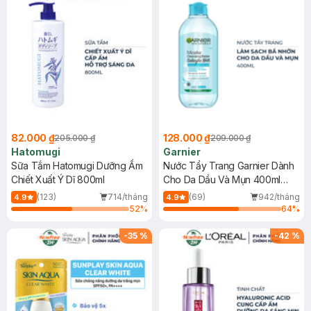
82.000 ₫
128.000 ₫
205.000 ₫
209.000 ₫
Hatomugi
Garnier
Sữa Tắm Hatomugi Dưỡng Ẩm
Nước Tẩy Trang Garnier Dành
Chiết Xuất Ý Dĩ 800ml
Cho Da Dầu Và Mụn 400ml
(Mới)
(123)
714/tháng
(69)
942/tháng
4.9
4.9
52
%
64
%
-
35
%
-
42
%