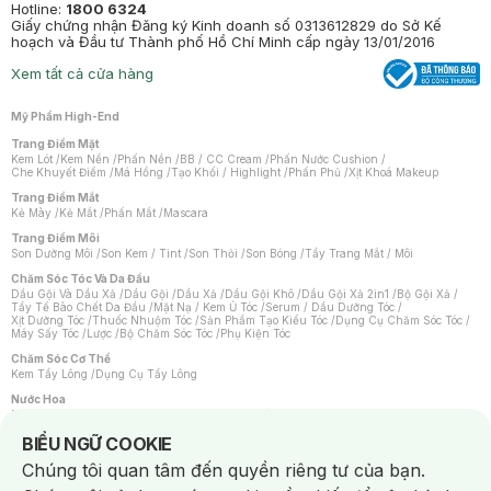
Hotline:
1800 6324
Giấy chứng nhận Đăng ký Kinh doanh số 0313612829 do Sở Kế
hoạch và Đầu tư Thành phố Hồ Chí Minh cấp ngày 13/01/2016
Xem tất cả cửa hàng
Mỹ Phẩm High-End
Trang Điểm Mặt
Kem Lót
/
Kem Nền
/
Phấn Nền
/
BB / CC Cream
/
Phấn Nước Cushion
/
Che Khuyết Điểm
/
Má Hồng
/
Tạo Khối / Highlight
/
Phấn Phủ
/
Xịt Khoá Makeup
Trang Điểm Mắt
Kẻ Mày
/
Kẻ Mắt
/
Phấn Mắt
/
Mascara
Trang Điểm Môi
Son Dưỡng Môi
/
Son Kem / Tint
/
Son Thỏi
/
Son Bóng
/
Tẩy Trang Mắt / Môi
Chăm Sóc Tóc Và Da Đầu
Dầu Gội Và Dầu Xả
/
Dầu Gội
/
Dầu Xả
/
Dầu Gội Khô
/
Dầu Gội Xả 2in1
/
Bộ Gội Xả
/
Tẩy Tế Bào Chết Da Đầu
/
Mặt Nạ / Kem Ủ Tóc
/
Serum / Dầu Dưỡng Tóc
/
Xịt Dưỡng Tóc
/
Thuốc Nhuộm Tóc
/
Sản Phẩm Tạo Kiểu Tóc
/
Dụng Cụ Chăm Sóc Tóc
/
Máy Sấy Tóc
/
Lược
/
Bộ Chăm Sóc Tóc
/
Phụ Kiện Tóc
Chăm Sóc Cơ Thể
Kem Tẩy Lông
/
Dụng Cụ Tẩy Lông
Nước Hoa
Nước Hoa Nữ
/
Nước Hoa Nam
/
Nước Hoa Cao Cấp
/
Xịt Thơm Toàn Thân
/
Nước Hoa Vùng Kín
Notice about cookies usage
BIỂU NGỮ COOKIE
Chăm Sóc Cá Nhân
Chúng tôi quan tâm đến quyền riêng tư của bạn.
Chống Muỗi
/
Khẩu Trang
/
Máy Massage
/
Mặt Nạ Xông Hơi
/
Nước Rửa Tay
/
Sản Phẩm Chăm Sóc Khác
/
Bàn Chải Đánh Răng
/
Bàn Chải Điện
/