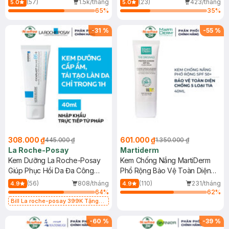
(57)
1.5k/tháng
(23)
423/tháng
5.0
5.0
65
%
35
%
-
31
%
-
55
%
308.000 ₫
601.000 ₫
445.000 ₫
1.350.000 ₫
La Roche-Posay
Martiderm
Kem Dưỡng La Roche-Posay
Kem Chống Nắng MartiDerm
Giúp Phục Hồi Da Đa Công
Phổ Rộng Bảo Vệ Toàn Diện
Dụng 40ml
40ml
(56)
808/tháng
(110)
231/tháng
4.9
4.9
64
%
62
%
Bill La roche-posay 399K Tặng
Gel rửa mặt da dầu nhạy cảm 50ml
(SL có hạn)
-
60
%
-
39
%