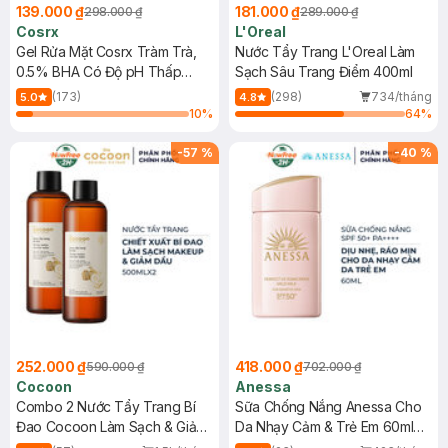
139.000 ₫
181.000 ₫
298.000 ₫
289.000 ₫
Cosrx
L'Oreal
Gel Rửa Mặt Cosrx Tràm Trà,
Nước Tẩy Trang L'Oreal Làm
0.5% BHA Có Độ pH Thấp
Sạch Sâu Trang Điểm 400ml
150ml
(173)
(298)
734/tháng
5.0
4.8
10
%
64
%
-
57
%
-
40
%
252.000 ₫
418.000 ₫
590.000 ₫
702.000 ₫
Cocoon
Anessa
Combo 2 Nước Tẩy Trang Bí
Sữa Chống Nắng Anessa Cho
Đao Cocoon Làm Sạch & Giảm
Da Nhạy Cảm & Trẻ Em 60ml
Dầu 500ml
(Mới)