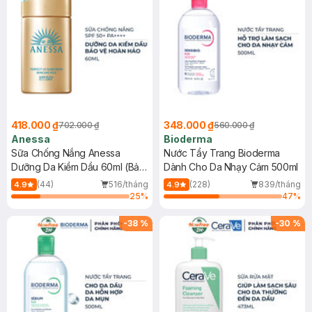
418.000 ₫
348.000 ₫
702.000 ₫
560.000 ₫
Anessa
Bioderma
Sữa Chống Nắng Anessa
Nước Tẩy Trang Bioderma
Dưỡng Da Kiềm Dầu 60ml (Bản
Dành Cho Da Nhạy Cảm 500ml
Mới)
(44)
516/tháng
(228)
839/tháng
4.9
4.9
25
%
47
%
-
38
%
-
30
%