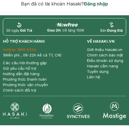
Bạn đã có tài khoản Hasaki?
Đăng nhập
return
nowfree
price
HỖ TRỢ KHÁCH HÀNG
VỀ HASAKI.VN
Hotline:
1800 6324
Giới thiệu Hasaki.vn
(Miễn phí , 08-22h kể cả T7, CN)
Chính sách bảo mật
Điều khoản sử dụng
Các câu hỏi thường gặp
Hasaki cẩm nang
Gửi yêu cầu hỗ trợ
Tuyển dụng
Hướng dẫn đặt hàng
Liên hệ
Phương thức thanh toán
Phương thức vận chuyển
Chính sách đổi trả
Synctives
Clinic
Dermahair
Mastige