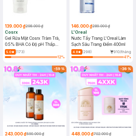
139.000 ₫
146.000 ₫
298.000 ₫
289.000 ₫
Cosrx
L'Oreal
Gel Rửa Mặt Cosrx Tràm Trà,
Nước Tẩy Trang L'Oreal Làm
0.5% BHA Có Độ pH Thấp
Sạch Sâu Trang Điểm 400ml
150ml
(173)
(298)
910/tháng
5.0
4.8
12
%
41
%
-
59
%
-
36
%
243.000 ₫
448.000 ₫
590.000 ₫
702.000 ₫