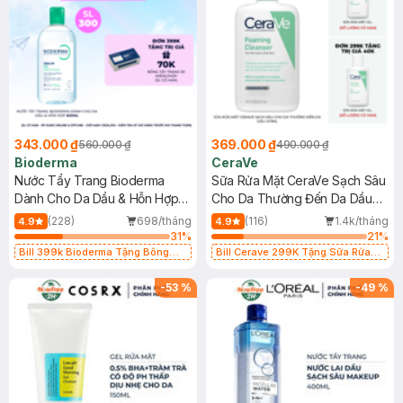
343.000 ₫
369.000 ₫
560.000 ₫
490.000 ₫
Bioderma
CeraVe
Nước Tẩy Trang Bioderma
Sữa Rửa Mặt CeraVe Sạch Sâu
Dành Cho Da Dầu & Hỗn Hợp
Cho Da Thường Đến Da Dầu
500ml
473ml
(228)
698/tháng
(116)
1.4k/tháng
4.9
4.9
31
%
21
%
Bill 399k Bioderma Tặng Bông
Bill Cerave 299K Tặng Sữa Rửa
Tẩy Trang Hộp 50 Miếng (SL có
Mặt Cerave 30ml (SL có hạn)
hạn)
-
53
%
-
49
%