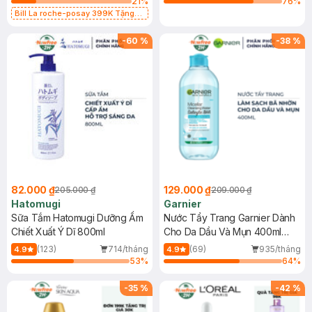
21
%
76
%
Bill La roche-posay 399K Tặng
Gel rửa mặt da dầu nhạy cảm 50ml
(SL có hạn)
-
60
%
-
38
%
82.000 ₫
129.000 ₫
205.000 ₫
209.000 ₫
Hatomugi
Garnier
Sữa Tắm Hatomugi Dưỡng Ẩm
Nước Tẩy Trang Garnier Dành
Chiết Xuất Ý Dĩ 800ml
Cho Da Dầu Và Mụn 400ml
(Mới)
(123)
714/tháng
(69)
935/tháng
4.9
4.9
53
%
64
%
-
35
%
-
42
%