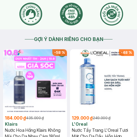
GỢI Ý DÀNH RIÊNG CHO BẠN
-
58
%
-
48
%
184.000 ₫
129.000 ₫
435.000 ₫
249.000 ₫
Klairs
L'Oreal
Nước Hoa Hồng Klairs Không
Nước Tẩy Trang L'Oreal Tươi
Mùi Cho Da Nhạy Cảm 180ml
Mát Cho Da Dầu, Hỗn Hợp