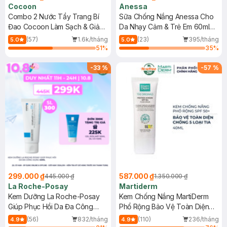
Cocoon
Anessa
Combo 2 Nước Tẩy Trang Bí
Sữa Chống Nắng Anessa Cho
Đao Cocoon Làm Sạch & Giảm
Da Nhạy Cảm & Trẻ Em 60ml
Dầu 500ml
(Mới)
(57)
1.6k/tháng
(23)
395/tháng
5.0
5.0
51
%
35
%
-
33
%
-
57
%
299.000 ₫
587.000 ₫
445.000 ₫
1.350.000 ₫
La Roche-Posay
Martiderm
Kem Dưỡng La Roche-Posay
Kem Chống Nắng MartiDerm
Giúp Phục Hồi Da Đa Công
Phổ Rộng Bảo Vệ Toàn Diện
Dụng 40ml
40ml
(56)
832/tháng
(110)
236/tháng
4.9
4.9