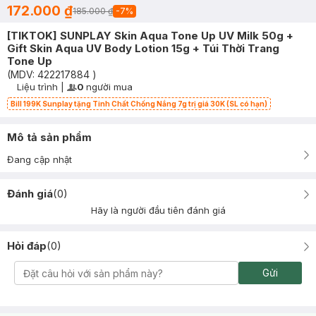
172.000 ₫
185.000 ₫
-
7
%
[TIKTOK] SUNPLAY Skin Aqua Tone Up UV Milk 50g +
Gift Skin Aqua UV Body Lotion 15g + Túi Thời Trang
Tone Up
(MDV:
422217884
)
Liệu trình
|
0
người mua
User Product Icon
Timer Gray Icon
Bill 199K Sunplay tặng Tinh Chất Chống Nắng 7g trị giá 30K (SL có hạn)
Mô tả sản phẩm
Đang cập nhật
Đánh giá
(
0
)
Hãy là người đầu tiên đánh giá
Hỏi đáp
(
0
)
Gửi