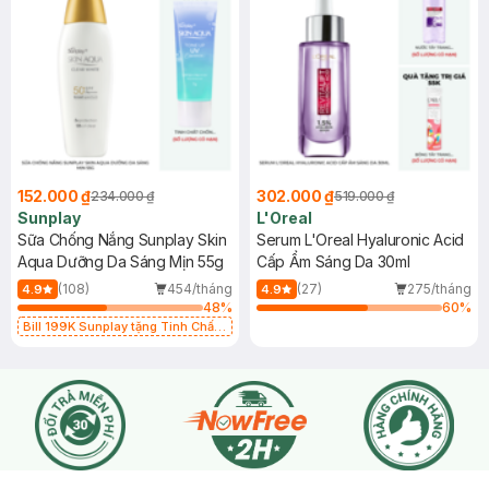
152.000 ₫
302.000 ₫
234.000 ₫
519.000 ₫
Sunplay
L'Oreal
Sữa Chống Nắng Sunplay Skin
Serum L'Oreal Hyaluronic Acid
Aqua Dưỡng Da Sáng Mịn 55g
Cấp Ẩm Sáng Da 30ml
(108)
454/tháng
(27)
275/tháng
4.9
4.9
48
%
60
%
Bill 199K Sunplay tặng Tinh Chất
Chống Nắng 7g trị giá 30K (SL có
hạn)