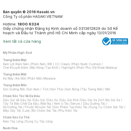
Bản quyền © 2016 Hasaki.vn
Công Ty cổ phần HASAKI VIETNAM
Hotline:
1800 6324
Giấy chứng nhận Đăng ký Kinh doanh số 0313612829 do Sở Kế
hoạch và Đầu tư Thành phố Hồ Chí Minh cấp ngày 13/01/2016
Xem tất cả cửa hàng
Mỹ Phẩm High-End
Trang Điểm Mặt
Kem Lót
/
Kem Nền
/
Phấn Nền
/
BB / CC Cream
/
Phấn Nước Cushion
/
Che Khuyết Điểm
/
Má Hồng
/
Tạo Khối / Highlight
/
Phấn Phủ
/
Xịt Khoá Makeup
Trang Điểm Mắt
Kẻ Mày
/
Kẻ Mắt
/
Phấn Mắt
/
Mascara
Trang Điểm Môi
Son Dưỡng Môi
/
Son Kem / Tint
/
Son Thỏi
/
Son Bóng
/
Tẩy Trang Mắt / Môi
Chăm Sóc Tóc Và Da Đầu
Dầu Gội Và Dầu Xả
/
Dầu Gội
/
Dầu Xả
/
Dầu Gội Khô
/
Dầu Gội Xả 2in1
/
Bộ Gội Xả
/
Tẩy Tế Bào Chết Da Đầu
/
Mặt Nạ / Kem Ủ Tóc
/
Serum / Dầu Dưỡng Tóc
/
Xịt Dưỡng Tóc
/
Thuốc Nhuộm Tóc
/
Sản Phẩm Tạo Kiểu Tóc
/
Dụng Cụ Chăm Sóc Tóc
/
Máy Sấy Tóc
/
Lược
/
Bộ Chăm Sóc Tóc
/
Phụ Kiện Tóc
Chăm Sóc Cơ Thể
Kem Tẩy Lông
/
Dụng Cụ Tẩy Lông
Nước Hoa