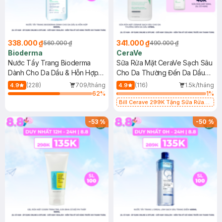
338.000 ₫
341.000 ₫
560.000 ₫
490.000 ₫
Bioderma
CeraVe
Nước Tẩy Trang Bioderma
Sữa Rửa Mặt CeraVe Sạch Sâu
Dành Cho Da Dầu & Hỗn Hợp
Cho Da Thường Đến Da Dầu
500ml
473ml
(228)
709/tháng
(116)
1.5k/tháng
4.9
4.9
62
%
1
%
Bill Cerave 299K Tặng Sữa Rửa
Mặt Cerave 30ml (SL có hạn)
-
53
%
-
50
%