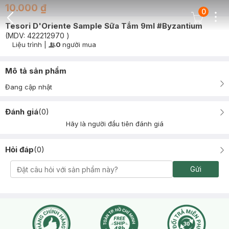
10.000 ₫
0
Dots
Cart Icon
Tesori D'Oriente Sample Sữa Tắm 9ml #Byzantium
Back Icon
(MDV:
422212970
)
Liệu trình
|
0
người mua
User Product Icon
Timer Gray Icon
Mô tả sản phẩm
Đang cập nhật
Đánh giá
(
0
)
Hãy là người đầu tiên đánh giá
Hỏi đáp
(
0
)
Gửi