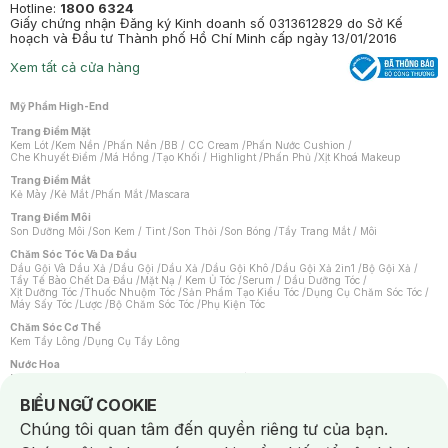
Hotline:
1800 6324
Giấy chứng nhận Đăng ký Kinh doanh số 0313612829 do Sở Kế
hoạch và Đầu tư Thành phố Hồ Chí Minh cấp ngày 13/01/2016
Xem tất cả cửa hàng
Mỹ Phẩm High-End
Trang Điểm Mặt
Kem Lót
/
Kem Nền
/
Phấn Nền
/
BB / CC Cream
/
Phấn Nước Cushion
/
Che Khuyết Điểm
/
Má Hồng
/
Tạo Khối / Highlight
/
Phấn Phủ
/
Xịt Khoá Makeup
Trang Điểm Mắt
Kẻ Mày
/
Kẻ Mắt
/
Phấn Mắt
/
Mascara
Trang Điểm Môi
Son Dưỡng Môi
/
Son Kem / Tint
/
Son Thỏi
/
Son Bóng
/
Tẩy Trang Mắt / Môi
Chăm Sóc Tóc Và Da Đầu
Dầu Gội Và Dầu Xả
/
Dầu Gội
/
Dầu Xả
/
Dầu Gội Khô
/
Dầu Gội Xả 2in1
/
Bộ Gội Xả
/
Tẩy Tế Bào Chết Da Đầu
/
Mặt Nạ / Kem Ủ Tóc
/
Serum / Dầu Dưỡng Tóc
/
Xịt Dưỡng Tóc
/
Thuốc Nhuộm Tóc
/
Sản Phẩm Tạo Kiểu Tóc
/
Dụng Cụ Chăm Sóc Tóc
/
Máy Sấy Tóc
/
Lược
/
Bộ Chăm Sóc Tóc
/
Phụ Kiện Tóc
Chăm Sóc Cơ Thể
Kem Tẩy Lông
/
Dụng Cụ Tẩy Lông
Nước Hoa
Nước Hoa Nữ
/
Nước Hoa Nam
/
Nước Hoa Cao Cấp
/
Xịt Thơm Toàn Thân
/
Nước Hoa Vùng Kín
Notice about cookies usage
BIỂU NGỮ COOKIE
Chăm Sóc Cá Nhân
Chúng tôi quan tâm đến quyền riêng tư của bạn.
Chống Muỗi
/
Khẩu Trang
/
Máy Massage
/
Mặt Nạ Xông Hơi
/
Nước Rửa Tay
/
Sản Phẩm Chăm Sóc Khác
/
Bàn Chải Đánh Răng
/
Bàn Chải Điện
/