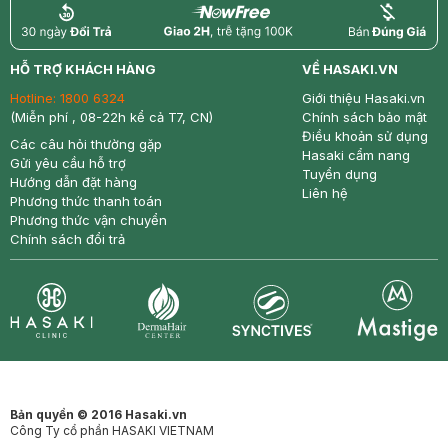
return
nowfree
price
HỖ TRỢ KHÁCH HÀNG
VỀ HASAKI.VN
Hotline:
1800 6324
Giới thiệu Hasaki.vn
(Miễn phí , 08-22h kể cả T7, CN)
Chính sách bảo mật
Điều khoản sử dụng
Các câu hỏi thường gặp
Hasaki cẩm nang
Gửi yêu cầu hỗ trợ
Tuyển dụng
Hướng dẫn đặt hàng
Liên hệ
Phương thức thanh toán
Phương thức vận chuyển
Chính sách đổi trả
Synctives
Clinic
Dermahair
Mastige
Bản quyền © 2016 Hasaki.vn
Công Ty cổ phần HASAKI VIETNAM