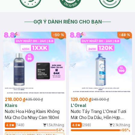
GỢI Ý DÀNH RIÊNG CHO BẠN
-
50
%
-
48
%
218.000 ₫
129.000 ₫
435.000 ₫
249.000 ₫
Klairs
L'Oreal
Nước Hoa Hồng Klairs Không
Nước Tẩy Trang L'Oreal Tươi
Mùi Cho Da Nhạy Cảm 180ml
Mát Cho Da Dầu, Hỗn Hợp
400ml
(148)
1.5k/tháng
(298)
2.1k/tháng
4.8
4.8
64
%
96
%