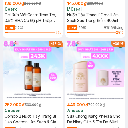
139.000 ₫
145.000 ₫
298.000 ₫
289.000 ₫
Cosrx
L'Oreal
Gel Rửa Mặt Cosrx Tràm Trà,
Nước Tẩy Trang L'Oreal Làm
0.5% BHA Có Độ pH Thấp
Sạch Sâu Trang Điểm 400ml
150ml
(173)
(298)
916/tháng
5.0
4.8
7
%
25
%
-
57
%
-
36
%
252.000 ₫
449.000 ₫
590.000 ₫
702.000 ₫
Cocoon
Anessa
Combo 2 Nước Tẩy Trang Bí
Sữa Chống Nắng Anessa Cho
Đao Cocoon Làm Sạch & Giảm
Da Nhạy Cảm & Trẻ Em 60ml
Dầu 500ml
(Mới)