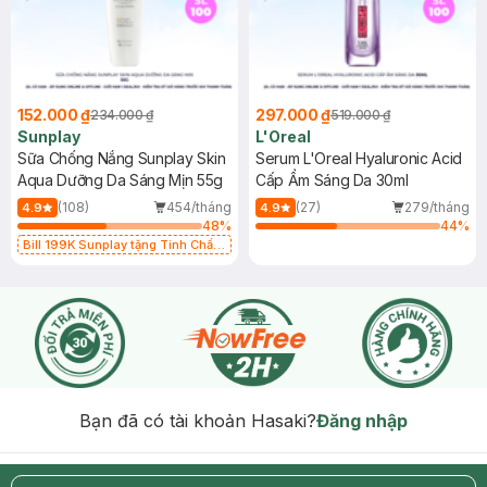
152.000 ₫
297.000 ₫
234.000 ₫
519.000 ₫
Sunplay
L'Oreal
Sữa Chống Nắng Sunplay Skin
Serum L'Oreal Hyaluronic Acid
Aqua Dưỡng Da Sáng Mịn 55g
Cấp Ẩm Sáng Da 30ml
(108)
454/tháng
(27)
279/tháng
4.9
4.9
48
%
44
%
Bill 199K Sunplay tặng Tinh Chất
Chống Nắng 7g trị giá 30K (SL có
hạn)
Bạn đã có tài khoản Hasaki?
Đăng nhập