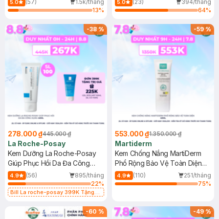
(57)
1.5k/tháng
(23)
394/tháng
5.0
5.0
13
%
64
%
-
38
%
-
59
%
278.000 ₫
553.000 ₫
445.000 ₫
1.350.000 ₫
La Roche-Posay
Martiderm
Kem Dưỡng La Roche-Posay
Kem Chống Nắng MartiDerm
Giúp Phục Hồi Da Đa Công
Phổ Rộng Bảo Vệ Toàn Diện
Dụng 40ml
40ml
(56)
895/tháng
(110)
251/tháng
4.9
4.9
22
%
75
%
Bill La roche-posay 399K Tặng
Gel rửa mặt da dầu nhạy cảm 50ml
(SL có hạn)
-
60
%
-
49
%