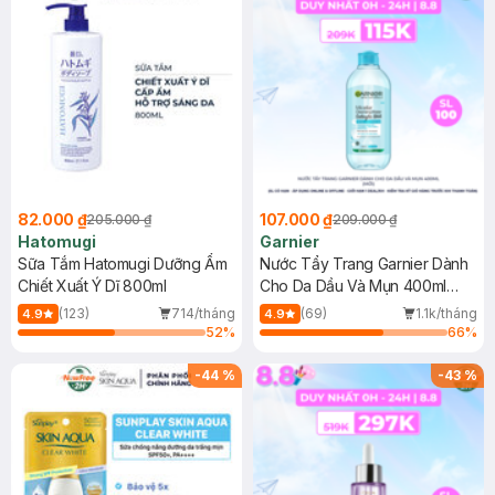
82.000 ₫
107.000 ₫
205.000 ₫
209.000 ₫
Hatomugi
Garnier
Sữa Tắm Hatomugi Dưỡng Ẩm
Nước Tẩy Trang Garnier Dành
Chiết Xuất Ý Dĩ 800ml
Cho Da Dầu Và Mụn 400ml
(Mới)
(123)
714/tháng
(69)
1.1k/tháng
4.9
4.9
52
%
66
%
-
44
%
-
43
%