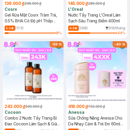
139.000 ₫
145.000 ₫
298.000 ₫
289.000 ₫
Cosrx
L'Oreal
Gel Rửa Mặt Cosrx Tràm Trà,
Nước Tẩy Trang L'Oreal Làm
0.5% BHA Có Độ pH Thấp
Sạch Sâu Trang Điểm 400ml
150ml
(173)
(298)
916/tháng
5.0
4.8
8
%
44
%
-
59
%
-
40
%
243.000 ₫
418.000 ₫
590.000 ₫
702.000 ₫
Cocoon
Anessa
Combo 2 Nước Tẩy Trang Bí
Sữa Chống Nắng Anessa Cho
Đao Cocoon Làm Sạch & Giảm
Da Nhạy Cảm & Trẻ Em 60ml
Dầu 500ml
(Mới)