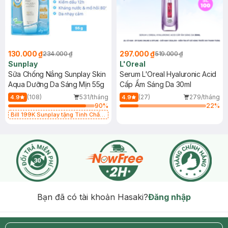
130.000 ₫
297.000 ₫
234.000 ₫
519.000 ₫
Sunplay
L'Oreal
Sữa Chống Nắng Sunplay Skin
Serum L'Oreal Hyaluronic Acid
Aqua Dưỡng Da Sáng Mịn 55g
Cấp Ẩm Sáng Da 30ml
(108)
531/tháng
(27)
279/tháng
4.9
4.9
90
%
22
%
Bill 199K Sunplay tặng Tinh Chất
Chống Nắng 7g trị giá 30K (SL có
hạn)
Bạn đã có tài khoản Hasaki?
Đăng nhập