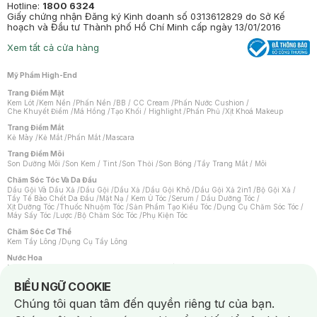
Hotline:
1800 6324
Giấy chứng nhận Đăng ký Kinh doanh số 0313612829 do Sở Kế
hoạch và Đầu tư Thành phố Hồ Chí Minh cấp ngày 13/01/2016
Xem tất cả cửa hàng
Mỹ Phẩm High-End
Trang Điểm Mặt
Kem Lót
/
Kem Nền
/
Phấn Nền
/
BB / CC Cream
/
Phấn Nước Cushion
/
Che Khuyết Điểm
/
Má Hồng
/
Tạo Khối / Highlight
/
Phấn Phủ
/
Xịt Khoá Makeup
Trang Điểm Mắt
Kẻ Mày
/
Kẻ Mắt
/
Phấn Mắt
/
Mascara
Trang Điểm Môi
Son Dưỡng Môi
/
Son Kem / Tint
/
Son Thỏi
/
Son Bóng
/
Tẩy Trang Mắt / Môi
Chăm Sóc Tóc Và Da Đầu
Dầu Gội Và Dầu Xả
/
Dầu Gội
/
Dầu Xả
/
Dầu Gội Khô
/
Dầu Gội Xả 2in1
/
Bộ Gội Xả
/
Tẩy Tế Bào Chết Da Đầu
/
Mặt Nạ / Kem Ủ Tóc
/
Serum / Dầu Dưỡng Tóc
/
Xịt Dưỡng Tóc
/
Thuốc Nhuộm Tóc
/
Sản Phẩm Tạo Kiểu Tóc
/
Dụng Cụ Chăm Sóc Tóc
/
Máy Sấy Tóc
/
Lược
/
Bộ Chăm Sóc Tóc
/
Phụ Kiện Tóc
Chăm Sóc Cơ Thể
Kem Tẩy Lông
/
Dụng Cụ Tẩy Lông
Nước Hoa
Nước Hoa Nữ
/
Nước Hoa Nam
/
Nước Hoa Cao Cấp
/
Xịt Thơm Toàn Thân
/
Nước Hoa Vùng Kín
Notice about cookies usage
BIỂU NGỮ COOKIE
Chăm Sóc Cá Nhân
Chúng tôi quan tâm đến quyền riêng tư của bạn.
Chống Muỗi
/
Khẩu Trang
/
Máy Massage
/
Mặt Nạ Xông Hơi
/
Nước Rửa Tay
/
Sản Phẩm Chăm Sóc Khác
/
Bàn Chải Đánh Răng
/
Bàn Chải Điện
/