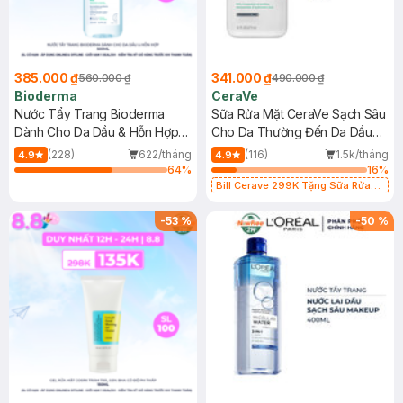
385.000 ₫
341.000 ₫
560.000 ₫
490.000 ₫
Bioderma
CeraVe
Nước Tẩy Trang Bioderma
Sữa Rửa Mặt CeraVe Sạch Sâu
Dành Cho Da Dầu & Hỗn Hợp
Cho Da Thường Đến Da Dầu
500ml
473ml
(228)
622/tháng
(116)
1.5k/tháng
4.9
4.9
64
%
16
%
Bill Cerave 299K Tặng Sữa Rửa
Mặt Cerave 30ml (SL có hạn)
-
53
%
-
50
%