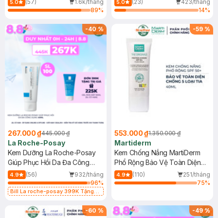
(57)
1.6k/tháng
(23)
423/tháng
5.0
5.0
89
%
14
%
-
40
%
-
59
%
267.000 ₫
553.000 ₫
445.000 ₫
1.350.000 ₫
La Roche-Posay
Martiderm
Kem Dưỡng La Roche-Posay
Kem Chống Nắng MartiDerm
Giúp Phục Hồi Da Đa Công
Phổ Rộng Bảo Vệ Toàn Diện
Dụng 40ml
40ml
(56)
932/tháng
(110)
251/tháng
4.9
4.9
96
%
75
%
Bill La roche-posay 399K Tặng
Gel rửa mặt da dầu nhạy cảm 50ml
(SL có hạn)
-
60
%
-
49
%