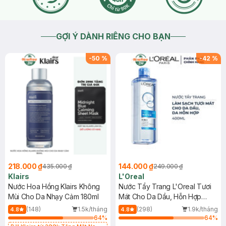
GỢI Ý DÀNH RIÊNG CHO BẠN
-
50
%
-
42
%
218.000 ₫
144.000 ₫
435.000 ₫
249.000 ₫
Klairs
L'Oreal
Nước Hoa Hồng Klairs Không
Nước Tẩy Trang L'Oreal Tươi
Mùi Cho Da Nhạy Cảm 180ml
Mát Cho Da Dầu, Hỗn Hợp
400ml
(148)
1.5k/tháng
(298)
1.9k/tháng
4.8
4.8
64
%
64
%