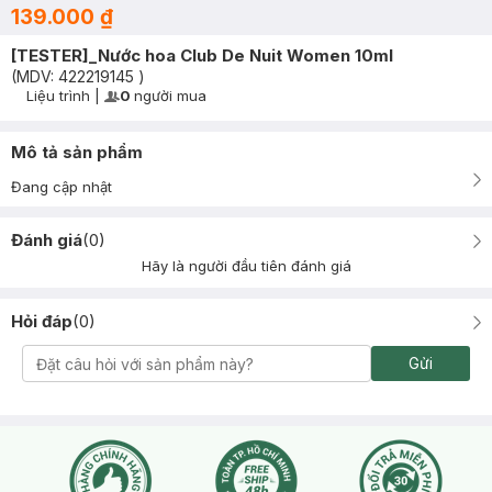
139.000 ₫
[TESTER]_Nước hoa Club De Nuit Women 10ml
(MDV:
422219145
)
Liệu trình
|
0
người mua
User Product Icon
Timer Gray Icon
Mô tả sản phẩm
Đang cập nhật
Đánh giá
(
0
)
Hãy là người đầu tiên đánh giá
Hỏi đáp
(
0
)
Gửi