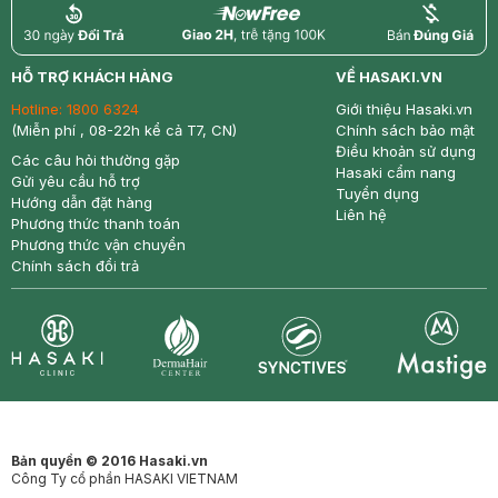
return
nowfree
price
HỖ TRỢ KHÁCH HÀNG
VỀ HASAKI.VN
Hotline:
1800 6324
Giới thiệu Hasaki.vn
(Miễn phí , 08-22h kể cả T7, CN)
Chính sách bảo mật
Điều khoản sử dụng
Các câu hỏi thường gặp
Hasaki cẩm nang
Gửi yêu cầu hỗ trợ
Tuyển dụng
Hướng dẫn đặt hàng
Liên hệ
Phương thức thanh toán
Phương thức vận chuyển
Chính sách đổi trả
Synctives
Clinic
Dermahair
Mastige
Bản quyền © 2016 Hasaki.vn
Công Ty cổ phần HASAKI VIETNAM