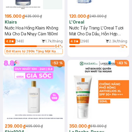
195.000 ₫
120.000 ₫
435.000 ₫
249.000 ₫
Klairs
L'Oreal
Nước Hoa Hồng Klairs Không
Nước Tẩy Trang L'Oreal Tươi
Mùi Cho Da Nhạy Cảm 180ml
Mát Cho Da Dầu, Hỗn Hợp
400ml
(148)
1.7k/tháng
(298)
2.3k/tháng
4.8
4.8
64
%
12
%
Bill Klairs từ 299k Tặng Mặt Nạ
Làm Dịu Da & Kiểm Soát Dầu Nhờn
25ml (SL Có Hạn)
-
52
%
-
43
%
239.000 ₫
350.000 ₫
495.000 ₫
610.000 ₫
Skin1004
La Roche-Posay