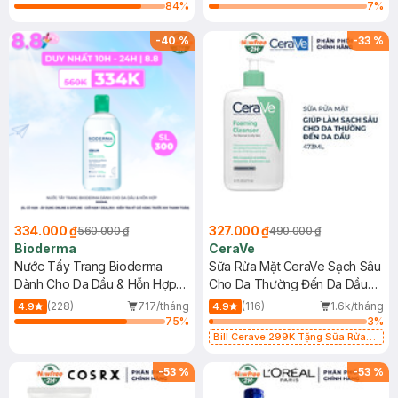
84
%
7
%
-
40
%
-
33
%
334.000 ₫
327.000 ₫
560.000 ₫
490.000 ₫
Bioderma
CeraVe
Nước Tẩy Trang Bioderma
Sữa Rửa Mặt CeraVe Sạch Sâu
Dành Cho Da Dầu & Hỗn Hợp
Cho Da Thường Đến Da Dầu
500ml
473ml
(228)
717/tháng
(116)
1.6k/tháng
4.9
4.9
75
%
3
%
Bill Cerave 299K Tặng Sữa Rửa
Mặt Cerave 30ml (SL có hạn)
-
53
%
-
53
%