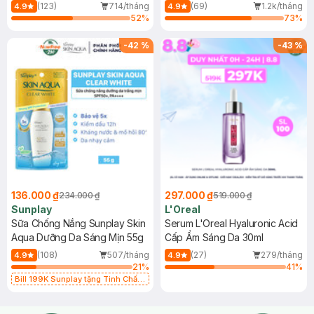
(Mới)
(123)
714/tháng
(69)
1.2k/tháng
4.9
4.9
52
%
73
%
-
42
%
-
43
%
136.000 ₫
297.000 ₫
234.000 ₫
519.000 ₫
Sunplay
L'Oreal
Sữa Chống Nắng Sunplay Skin
Serum L'Oreal Hyaluronic Acid
Aqua Dưỡng Da Sáng Mịn 55g
Cấp Ẩm Sáng Da 30ml
(108)
507/tháng
(27)
279/tháng
4.9
4.9
21
%
41
%
Bill 199K Sunplay tặng Tinh Chất
Chống Nắng 7g trị giá 30K (SL có
hạn)