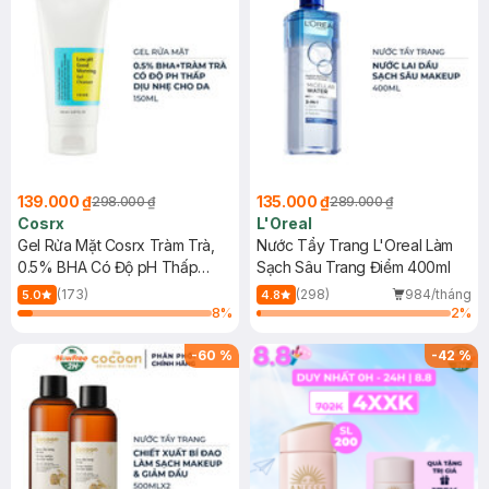
139.000 ₫
135.000 ₫
298.000 ₫
289.000 ₫
Cosrx
L'Oreal
Gel Rửa Mặt Cosrx Tràm Trà,
Nước Tẩy Trang L'Oreal Làm
0.5% BHA Có Độ pH Thấp
Sạch Sâu Trang Điểm 400ml
150ml
(173)
(298)
984/tháng
5.0
4.8
8
%
2
%
-
60
%
-
42
%