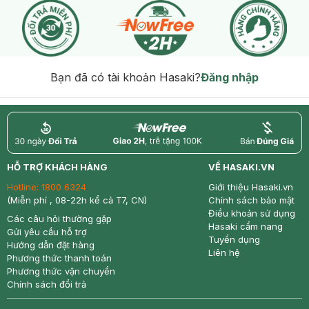
Bạn đã có tài khoản Hasaki?
Đăng nhập
return
nowfree
price
HỖ TRỢ KHÁCH HÀNG
VỀ HASAKI.VN
Hotline:
1800 6324
Giới thiệu Hasaki.vn
(Miễn phí , 08-22h kể cả T7, CN)
Chính sách bảo mật
Điều khoản sử dụng
Các câu hỏi thường gặp
Hasaki cẩm nang
Gửi yêu cầu hỗ trợ
Tuyển dụng
Hướng dẫn đặt hàng
Liên hệ
Phương thức thanh toán
Phương thức vận chuyển
Chính sách đổi trả