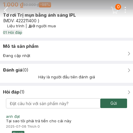
1.000 ₫
50.000 ₫
-
98
%
0
Dots
Cart Icon
Tờ rơi Trị mụn bằng ánh sáng IPL
Back Icon
(MDV:
422211400
)
Liệu trình
|
0
người mua
User Product Icon
Timer Gray Icon
0
1
Hỏi đáp
Mô tả sản phẩm
Đang cập nhật
Đánh giá
(
0
)
Hãy là người đầu tiên đánh giá
Hỏi đáp
(
1
)
Gửi
anh đạt
Tại sao tôi phải trả tiền cho cái này
2025-07-08
Thích
0