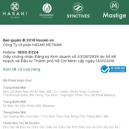
Synctives
Clinic
Dermahair
Mastige
Bản quyền © 2016 Hasaki.vn
Công Ty cổ phần HASAKI VIETNAM
Hotline:
1800 6324
Giấy chứng nhận Đăng ký Kinh doanh số 0313612829 do Sở Kế
hoạch và Đầu tư Thành phố Hồ Chí Minh cấp ngày 13/01/2016
Xem tất cả cửa hàng
Mỹ Phẩm High-End
Trang Điểm Mặt
Kem Lót
/
Kem Nền
/
Phấn Nền
/
BB / CC Cream
/
Phấn Nước Cushion
/
Che Khuyết Điểm
/
Má Hồng
/
Tạo Khối / Highlight
/
Phấn Phủ
/
Xịt Khoá Makeup
Trang Điểm Mắt
Kẻ Mày
/
Kẻ Mắt
/
Phấn Mắt
/
Mascara
Trang Điểm Môi
Son Dưỡng Môi
/
Son Kem / Tint
/
Son Thỏi
/
Son Bóng
/
Tẩy Trang Mắt / Môi
Chăm Sóc Tóc Và Da Đầu
Dầu Gội Và Dầu Xả
/
Dầu Gội
/
Dầu Xả
/
Dầu Gội Khô
/
Dầu Gội Xả 2in1
/
Bộ Gội Xả
/