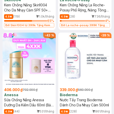
Kem Chống Nắng Skin1004
Kem Chống Nắng La Roche-
Cho Da Nhạy Cảm SPF 50+
Posay Phổ Rộng, Nâng Tông
50ml
Kiềm Dầu 50ml
(119)
1.0k/tháng
(28)
736/tháng
4.8
4.9
65
%
4
%
Bill Skin1004 từ 399k Tặng Kem
Bill La roche-posay 399K Tặng
Chống Nắng Cho Da Nhạy Cảm
Gel rửa mặt da dầu nhạy cảm 50ml
SPF 50+ 20ml (SL Có Hạn)
(SL có hạn)
-
42
%
-
39
%
406.000 ₫
339.000 ₫
702.000 ₫
560.000 ₫
Anessa
Bioderma
Sữa Chống Nắng Anessa
Nước Tẩy Trang Bioderma
Dưỡng Da Kiềm Dầu 60ml (Bản
Dành Cho Da Nhạy Cảm 500ml
Mới)
(44)
531/tháng
(228)
861/tháng
4.9
4.9