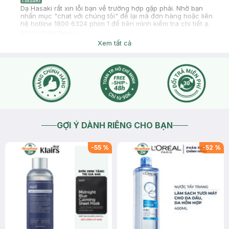
Hasaki
Dạ Hasaki rất xin lỗi bạn về trường hợp gặp phải. Nhờ bạn
nhấn mục "chat với chúng tôi" để lại mã đơn hàng hoặc liên
hệ hotline 1800 6324 phím 1 để bên mình kiểm tra chi tiết ạ.
2025-07-09
Thích
0
Xem tất cả
GỢI Ý DÀNH RIÊNG CHO BẠN
-
55
%
-
52
%