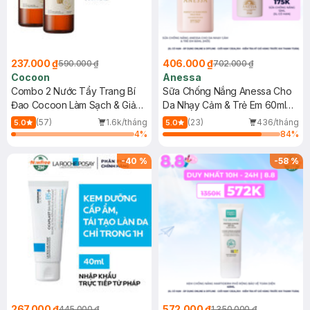
237.000 ₫
406.000 ₫
590.000 ₫
702.000 ₫
Cocoon
Anessa
Combo 2 Nước Tẩy Trang Bí
Sữa Chống Nắng Anessa Cho
Đao Cocoon Làm Sạch & Giảm
Da Nhạy Cảm & Trẻ Em 60ml
Dầu 500ml
(Mới)
(57)
1.6k/tháng
(23)
436/tháng
5.0
5.0
4
%
84
%
-
40
%
-
58
%
267.000 ₫
572.000 ₫
445.000 ₫
1.350.000 ₫