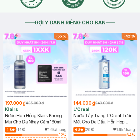
GỢI Ý DÀNH RIÊNG CHO BẠN
-
55
%
-
42
%
197.000 ₫
144.000 ₫
435.000 ₫
249.000 ₫
Klairs
L'Oreal
Nước Hoa Hồng Klairs Không
Nước Tẩy Trang L'Oreal Tươi
Mùi Cho Da Nhạy Cảm 180ml
Mát Cho Da Dầu, Hỗn Hợp
400ml
(148)
1.6k/tháng
(298)
1.9k/tháng
4.8
4.8
32
%
64
%