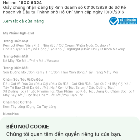
Hotline:
1800 6324
Giấy chứng nhận Đăng ký Kinh doanh số 0313612829 do Sở Kế
hoạch và Đầu tư Thành phố Hồ Chí Minh cấp ngày 13/01/2016
Xem tất cả cửa hàng
Mỹ Phẩm High-End
Trang Điểm Mặt
Kem Lót
/
Kem Nền
/
Phấn Nền
/
BB / CC Cream
/
Phấn Nước Cushion
/
Che Khuyết Điểm
/
Má Hồng
/
Tạo Khối / Highlight
/
Phấn Phủ
/
Xịt Khoá Makeup
Trang Điểm Mắt
Kẻ Mày
/
Kẻ Mắt
/
Phấn Mắt
/
Mascara
Trang Điểm Môi
Son Dưỡng Môi
/
Son Kem / Tint
/
Son Thỏi
/
Son Bóng
/
Tẩy Trang Mắt / Môi
Chăm Sóc Tóc Và Da Đầu
Dầu Gội Và Dầu Xả
/
Dầu Gội
/
Dầu Xả
/
Dầu Gội Khô
/
Dầu Gội Xả 2in1
/
Bộ Gội Xả
/
Tẩy Tế Bào Chết Da Đầu
/
Mặt Nạ / Kem Ủ Tóc
/
Serum / Dầu Dưỡng Tóc
/
Xịt Dưỡng Tóc
/
Thuốc Nhuộm Tóc
/
Sản Phẩm Tạo Kiểu Tóc
/
Dụng Cụ Chăm Sóc Tóc
/
Máy Sấy Tóc
/
Lược
/
Bộ Chăm Sóc Tóc
/
Phụ Kiện Tóc
Chăm Sóc Cơ Thể
Kem Tẩy Lông
/
Dụng Cụ Tẩy Lông
Nước Hoa
Nước Hoa Nữ
/
Nước Hoa Nam
/
Nước Hoa Cao Cấp
/
Xịt Thơm Toàn Thân
/
Nước Hoa Vùng Kín
Notice about cookies usage
BIỂU NGỮ COOKIE
Chăm Sóc Cá Nhân
Chúng tôi quan tâm đến quyền riêng tư của bạn.
Chống Muỗi
/
Khẩu Trang
/
Máy Massage
/
Mặt Nạ Xông Hơi
/
Nước Rửa Tay
/
Sản Phẩm Chăm Sóc Khác
/
Bàn Chải Đánh Răng
/
Bàn Chải Điện
/