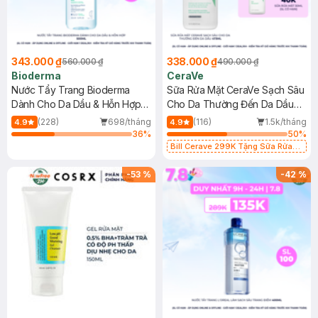
343.000 ₫
338.000 ₫
560.000 ₫
490.000 ₫
Bioderma
CeraVe
Nước Tẩy Trang Bioderma
Sữa Rửa Mặt CeraVe Sạch Sâu
Dành Cho Da Dầu & Hỗn Hợp
Cho Da Thường Đến Da Dầu
500ml
473ml
(228)
698/tháng
(116)
1.5k/tháng
4.9
4.9
36
%
50
%
Bill Cerave 299K Tặng Sữa Rửa
Mặt Cerave 30ml (SL có hạn)
-
53
%
-
42
%