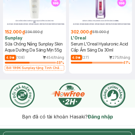
152.000 ₫
302.000 ₫
234.000 ₫
519.000 ₫
Sunplay
L'Oreal
Sữa Chống Nắng Sunplay Skin
Serum L'Oreal Hyaluronic Acid
Aqua Dưỡng Da Sáng Mịn 55g
Cấp Ẩm Sáng Da 30ml
(108)
454/tháng
(27)
275/tháng
4.9
4.9
48
%
41
%
Bill 199K Sunplay tặng Tinh Chất
Chống Nắng 7g trị giá 30K (SL có
hạn)
Bạn đã có tài khoản Hasaki?
Đăng nhập