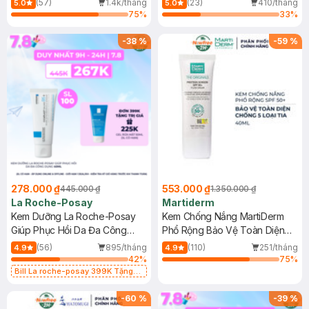
(57)
1.4k/tháng
(23)
410/tháng
5.0
5.0
75
%
33
%
-
38
%
-
59
%
278.000 ₫
553.000 ₫
445.000 ₫
1.350.000 ₫
La Roche-Posay
Martiderm
Kem Dưỡng La Roche-Posay
Kem Chống Nắng MartiDerm
Giúp Phục Hồi Da Đa Công
Phổ Rộng Bảo Vệ Toàn Diện
Dụng 40ml
40ml
(56)
895/tháng
(110)
251/tháng
4.9
4.9
42
%
75
%
Bill La roche-posay 399K Tặng
Gel rửa mặt da dầu nhạy cảm 50ml
(SL có hạn)
-
60
%
-
39
%