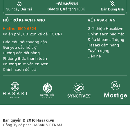
return
nowfree
price
HỖ TRỢ KHÁCH HÀNG
VỀ HASAKI.VN
Hotline:
1800 6324
Giới thiệu Hasaki.vn
(Miễn phí , 08-22h kể cả T7, CN)
Chính sách bảo mật
Điều khoản sử dụng
Các câu hỏi thường gặp
Hasaki cẩm nang
Gửi yêu cầu hỗ trợ
Tuyển dụng
Hướng dẫn đặt hàng
Liên hệ
Phương thức thanh toán
Phương thức vận chuyển
Chính sách đổi trả
Synctives
Clinic
Dermahair
Mastige
Bản quyền © 2016 Hasaki.vn
Công Ty cổ phần HASAKI VIETNAM