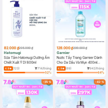
82.000 ₫
128.000 ₫
205.000 ₫
209.000 ₫
Hatomugi
Garnier
Sữa Tắm Hatomugi Dưỡng Ẩm
Nước Tẩy Trang Garnier Dành
Chiết Xuất Ý Dĩ 800ml
Cho Da Dầu Và Mụn 400ml
(Mới)
(123)
714/tháng
(69)
942/tháng
4.9
4.9
52
%
64
%
-
35
%
-
42
%