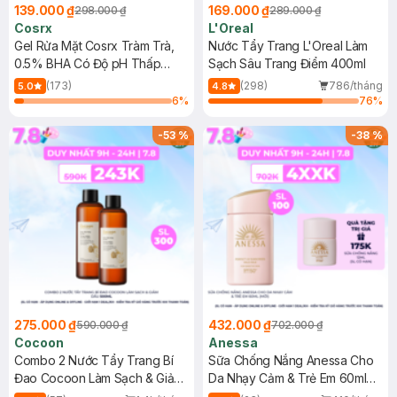
139.000 ₫
169.000 ₫
298.000 ₫
289.000 ₫
Cosrx
L'Oreal
Gel Rửa Mặt Cosrx Tràm Trà,
Nước Tẩy Trang L'Oreal Làm
0.5% BHA Có Độ pH Thấp
Sạch Sâu Trang Điểm 400ml
150ml
(173)
(298)
786/tháng
5.0
4.8
6
%
76
%
-
53
%
-
38
%
275.000 ₫
432.000 ₫
590.000 ₫
702.000 ₫
Cocoon
Anessa
Combo 2 Nước Tẩy Trang Bí
Sữa Chống Nắng Anessa Cho
Đao Cocoon Làm Sạch & Giảm
Da Nhạy Cảm & Trẻ Em 60ml
Dầu 500ml
(Mới)