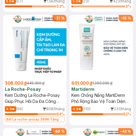
(57)
1.5k/tháng
(23)
423/tháng
5.0
5.0
53
%
3
%
-
31
%
-
55
%
308.000 ₫
601.000 ₫
445.000 ₫
1.350.000 ₫
La Roche-Posay
Martiderm
Kem Dưỡng La Roche-Posay
Kem Chống Nắng MartiDerm
Giúp Phục Hồi Da Đa Công
Phổ Rộng Bảo Vệ Toàn Diện
Dụng 40ml
40ml
(56)
808/tháng
(110)
231/tháng
4.9
4.9
64
%
62
%
Bill La roche-posay 399K Tặng
Gel rửa mặt da dầu nhạy cảm 50ml
(SL có hạn)
-
60
%
-
43
%