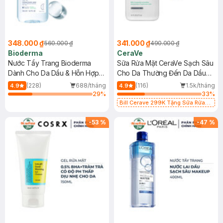
348.000 ₫
341.000 ₫
560.000 ₫
490.000 ₫
Bioderma
CeraVe
Nước Tẩy Trang Bioderma
Sữa Rửa Mặt CeraVe Sạch Sâu
Dành Cho Da Dầu & Hỗn Hợp
Cho Da Thường Đến Da Dầu
500ml
473ml
(228)
688/tháng
(116)
1.5k/tháng
4.9
4.9
29
%
33
%
Bill Cerave 299K Tặng Sữa Rửa
Mặt Cerave 30ml (SL có hạn)
-
53
%
-
47
%