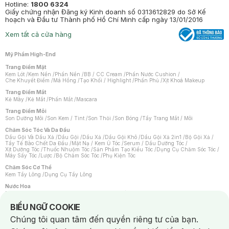
Hotline:
1800 6324
Giấy chứng nhận Đăng ký Kinh doanh số 0313612829 do Sở Kế
hoạch và Đầu tư Thành phố Hồ Chí Minh cấp ngày 13/01/2016
Xem tất cả cửa hàng
Mỹ Phẩm High-End
Trang Điểm Mặt
Kem Lót
/
Kem Nền
/
Phấn Nền
/
BB / CC Cream
/
Phấn Nước Cushion
/
Che Khuyết Điểm
/
Má Hồng
/
Tạo Khối / Highlight
/
Phấn Phủ
/
Xịt Khoá Makeup
Trang Điểm Mắt
Kẻ Mày
/
Kẻ Mắt
/
Phấn Mắt
/
Mascara
Trang Điểm Môi
Son Dưỡng Môi
/
Son Kem / Tint
/
Son Thỏi
/
Son Bóng
/
Tẩy Trang Mắt / Môi
Chăm Sóc Tóc Và Da Đầu
Dầu Gội Và Dầu Xả
/
Dầu Gội
/
Dầu Xả
/
Dầu Gội Khô
/
Dầu Gội Xả 2in1
/
Bộ Gội Xả
/
Tẩy Tế Bào Chết Da Đầu
/
Mặt Nạ / Kem Ủ Tóc
/
Serum / Dầu Dưỡng Tóc
/
Xịt Dưỡng Tóc
/
Thuốc Nhuộm Tóc
/
Sản Phẩm Tạo Kiểu Tóc
/
Dụng Cụ Chăm Sóc Tóc
/
Máy Sấy Tóc
/
Lược
/
Bộ Chăm Sóc Tóc
/
Phụ Kiện Tóc
Chăm Sóc Cơ Thể
Kem Tẩy Lông
/
Dụng Cụ Tẩy Lông
Nước Hoa
Nước Hoa Nữ
/
Nước Hoa Nam
/
Nước Hoa Cao Cấp
/
Xịt Thơm Toàn Thân
/
Nước Hoa Vùng Kín
Notice about cookies usage
BIỂU NGỮ COOKIE
Chăm Sóc Cá Nhân
Chúng tôi quan tâm đến quyền riêng tư của bạn.
Chống Muỗi
/
Khẩu Trang
/
Máy Massage
/
Mặt Nạ Xông Hơi
/
Nước Rửa Tay
/
Sản Phẩm Chăm Sóc Khác
/
Bàn Chải Đánh Răng
/
Bàn Chải Điện
/