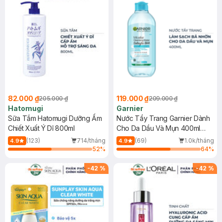
82.000 ₫
119.000 ₫
205.000 ₫
209.000 ₫
Hatomugi
Garnier
Sữa Tắm Hatomugi Dưỡng Ẩm
Nước Tẩy Trang Garnier Dành
Chiết Xuất Ý Dĩ 800ml
Cho Da Dầu Và Mụn 400ml
(Mới)
(123)
714/tháng
(69)
1.0k/tháng
4.9
4.9
52
%
64
%
-
42
%
-
42
%