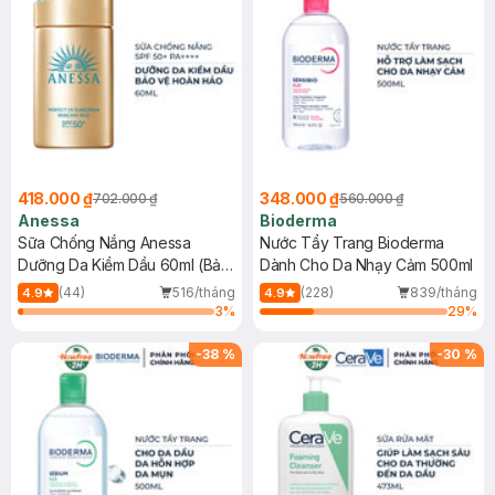
418.000 ₫
348.000 ₫
702.000 ₫
560.000 ₫
Anessa
Bioderma
Sữa Chống Nắng Anessa
Nước Tẩy Trang Bioderma
Dưỡng Da Kiềm Dầu 60ml (Bản
Dành Cho Da Nhạy Cảm 500ml
Mới)
(44)
516/tháng
(228)
839/tháng
4.9
4.9
3
%
29
%
-
38
%
-
30
%