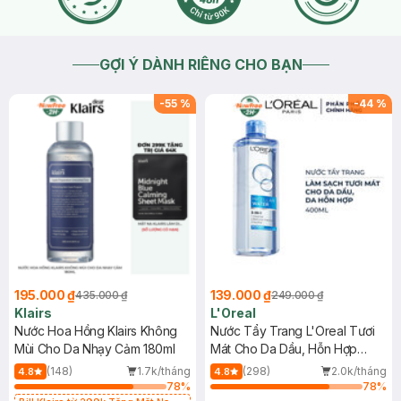
GỢI Ý DÀNH RIÊNG CHO BẠN
-
55
%
-
44
%
195.000 ₫
139.000 ₫
435.000 ₫
249.000 ₫
Klairs
L'Oreal
Nước Hoa Hồng Klairs Không
Nước Tẩy Trang L'Oreal Tươi
Mùi Cho Da Nhạy Cảm 180ml
Mát Cho Da Dầu, Hỗn Hợp
400ml
(148)
1.7k/tháng
(298)
2.0k/tháng
4.8
4.8
78
%
78
%