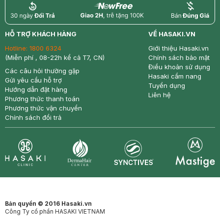
return
nowfree
price
HỖ TRỢ KHÁCH HÀNG
VỀ HASAKI.VN
Hotline:
1800 6324
Giới thiệu Hasaki.vn
(Miễn phí , 08-22h kể cả T7, CN)
Chính sách bảo mật
Điều khoản sử dụng
Các câu hỏi thường gặp
Hasaki cẩm nang
Gửi yêu cầu hỗ trợ
Tuyển dụng
Hướng dẫn đặt hàng
Liên hệ
Phương thức thanh toán
Phương thức vận chuyển
Chính sách đổi trả
Synctives
Clinic
Dermahair
Mastige
Bản quyền © 2016 Hasaki.vn
Công Ty cổ phần HASAKI VIETNAM