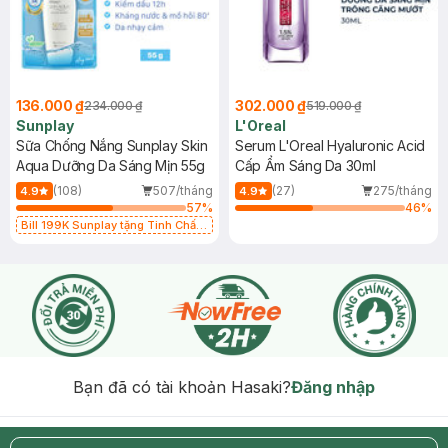
136.000 ₫
302.000 ₫
234.000 ₫
519.000 ₫
Sunplay
L'Oreal
Sữa Chống Nắng Sunplay Skin
Serum L'Oreal Hyaluronic Acid
Aqua Dưỡng Da Sáng Mịn 55g
Cấp Ẩm Sáng Da 30ml
(108)
507/tháng
(27)
275/tháng
4.9
4.9
57
%
46
%
Bill 199K Sunplay tặng Tinh Chất
Chống Nắng 7g trị giá 30K (SL có
hạn)
Bạn đã có tài khoản Hasaki?
Đăng nhập