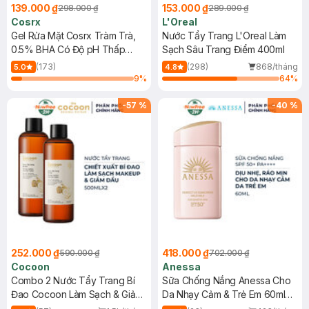
139.000 ₫
153.000 ₫
298.000 ₫
289.000 ₫
Cosrx
L'Oreal
Gel Rửa Mặt Cosrx Tràm Trà,
Nước Tẩy Trang L'Oreal Làm
0.5% BHA Có Độ pH Thấp
Sạch Sâu Trang Điểm 400ml
150ml
(173)
(298)
868/tháng
5.0
4.8
9
%
64
%
-
57
%
-
40
%
252.000 ₫
418.000 ₫
590.000 ₫
702.000 ₫
Cocoon
Anessa
Combo 2 Nước Tẩy Trang Bí
Sữa Chống Nắng Anessa Cho
Đao Cocoon Làm Sạch & Giảm
Da Nhạy Cảm & Trẻ Em 60ml
Dầu 500ml
(Mới)