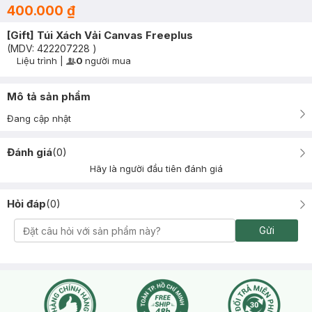
400.000 ₫
[Gift] Túi Xách Vải Canvas Freeplus
(MDV:
422207228
)
Liệu trình
|
0
người mua
User Product Icon
Timer Gray Icon
Mô tả sản phẩm
Đang cập nhật
Đánh giá
(
0
)
Hãy là người đầu tiên đánh giá
Hỏi đáp
(
0
)
Gửi