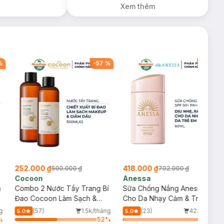
Xem thêm
%
-
57
%
-
40
%
252.000 ₫
418.000 ₫
590.000 ₫
702.000 ₫
Cocoon
Anessa
m
Combo 2 Nước Tẩy Trang Bí
Sữa Chống Nắng Anessa
Đao Cocoon Làm Sạch &
Cho Da Nhạy Cảm & Trẻ Em
Giảm Dầu 500ml
60ml (Mới)
g
(57)
1.5k/tháng
(23)
423/tháng
5.0
5.0
%
52
%
1
%