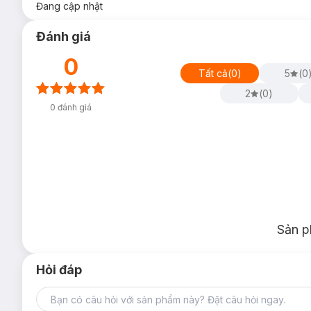
Đang cập nhật
Đánh giá
0
Tất cả
(
0
)
5
(
0
2
(
0
)
0
đánh giá
Sản p
Hỏi đáp