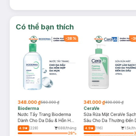
Có thể bạn thích
-
38
%
-
38
%
-
3
348.000 ₫
341.000 ₫
560.000 ₫
490.000 ₫
Bioderma
CeraVe
rma
Nước Tẩy Trang Bioderma
Sữa Rửa Mặt CeraVe Sạc
m
Dành Cho Da Dầu & Hỗn Hợp
Sâu Cho Da Thường Đến 
500ml
Dầu 473ml
/tháng
(228)
688/tháng
(116)
1.5k/t
4.9
4.9
28
%
28
%