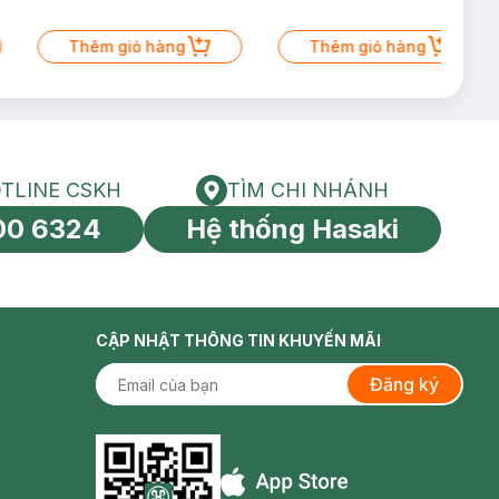
Thêm giỏ hàng
Thêm giỏ hàng
TLINE CSKH
TÌM CHI NHÁNH
HOTLINE CSKH
Tìm chi nhánh
00 6324
Hệ thống Hasaki
tín toàn cầu
CẬP NHẬT THÔNG TIN KHUYẾN MÃI
Đăng ký