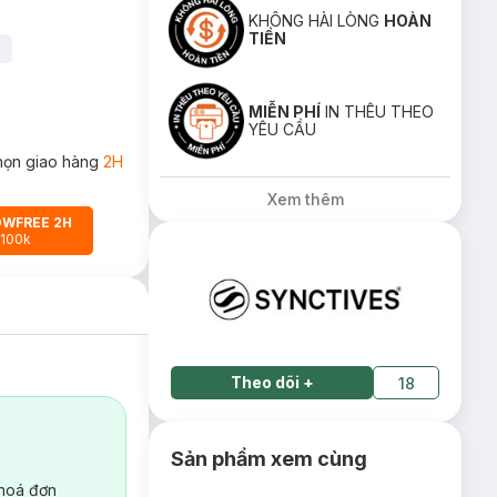
KHÔNG HÀI LÒNG
HOÀN
TIỀN
4
MIỄN PHÍ
IN THÊU THEO
YÊU CẦU
họn giao hàng
2H
Xem thêm
OWFREE 2H
 100k
Theo dõi
+
18
Sản phẩm xem cùng
 hoá đơn