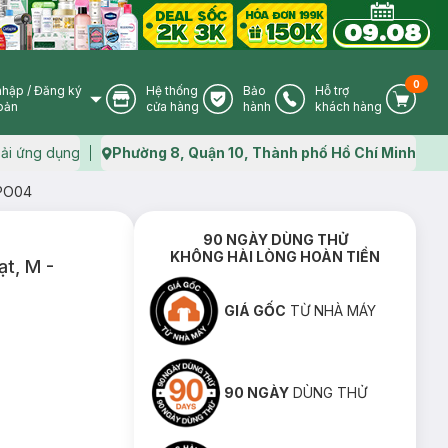
0
nhập
/
Đăng ký
Hệ thống
Bảo
Hỗ trợ
User Icon
Store Icon
Warranty Icon
Phone Icon
Cart I
oản
cửa hàng
hành
khách hàng
ải ứng dụng
Phường 8, Quận 10, Thành phố Hồ Chí Minh
Map icon
MPO04
90 NGÀY DÙNG THỬ
KHÔNG HÀI LÒNG HOÀN TIỀN
ạt, M -
GIÁ GỐC
TỪ NHÀ MÁY
90 NGÀY
DÙNG THỬ