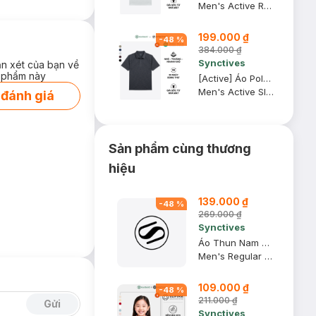
Men's Active Regular Fit Polo Shirt
199.000 ₫
-
48
%
384.000 ₫
Synctives
ận xét của bạn về
 phẩm này
[Active] Áo Polo Nam Synctives Slim Fit, Đen, XL - SMPO0013
Men's Active Slim Fit Polo Shirt
 đánh giá
Sản phẩm cùng thương
hiệu
139.000 ₫
-
48
%
269.000 ₫
Synctives
Áo Thun Nam Regular Fit, Xanh Khói, XS - CMTS0028
Men's Regular Fit T-shirt
109.000 ₫
-
48
%
211.000 ₫
Gửi
Synctives