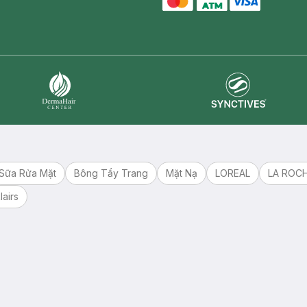
master card
ATM card
visa card
Synctives
Dermahair
Sữa Rửa Mặt
Bông Tẩy Trang
Mặt Nạ
LOREAL
LA ROC
lairs