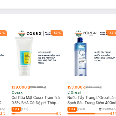
0
%
-
53
%
-
47
139.000 ₫
153.000 ₫
298.000 ₫
289.000 ₫
Cosrx
L'Oreal
h
Gel Rửa Mặt Cosrx Tràm Trà,
Nước Tẩy Trang L'Oreal Là
Da
0.5% BHA Có Độ pH Thấp
Sạch Sâu Trang Điểm 400ml
150ml
háng
(173)
(298)
868/thán
5.0
4.8
32
%
9
%
64