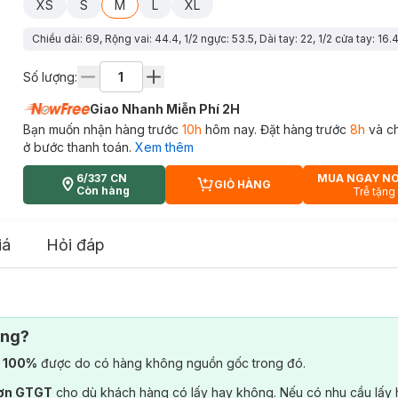
XS
S
M
L
XL
Chiều dài: 69, Rộng vai: 44.4, 1/2 ngực: 53.5, Dài tay: 22, 1/2 cửa tay: 16.
Số lượng:
Giao Nhanh Miễn Phí 2H
Bạn muốn nhận hàng trước
10h
hôm nay. Đặt hàng trước
8h
và c
ở bước thanh toán.
Xem thêm
6/337 CN
MUA NGAY N
GIỎ HÀNG
CART PLUS ICON
Còn hàng
Trễ tặng
iá
Hỏi đáp
ông?
) 100%
được do có hàng không nguồn gốc trong đó.
đơn GTGT
cho dù khách hàng có lấy hay không. Nếu có nhu cầu lấy