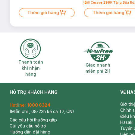
Bill Cerave 299K Tặng Sữa Rử
Mặt Cerave 30ml (SL có hạn)
Thêm giỏ hàng
Thêm giỏ hàng
Thanh toán khi nhận hàng
Giao nhanh miễ
Thanh toán
Giao nhanh
khi nhận
miễn phí 2H
hàng
HỖ TRỢ KHÁCH HÀNG
VỀ HA
Giới th
Hotline:
1800 6324
Chính 
(Miễn phí , 08-22h kể cả T7, CN)
Điều k
Các câu hỏi thường gặp
Hasaki
Gửi yêu cầu hỗ trợ
Tuyển 
Hướng dẫn đặt hàng
Liên hệ