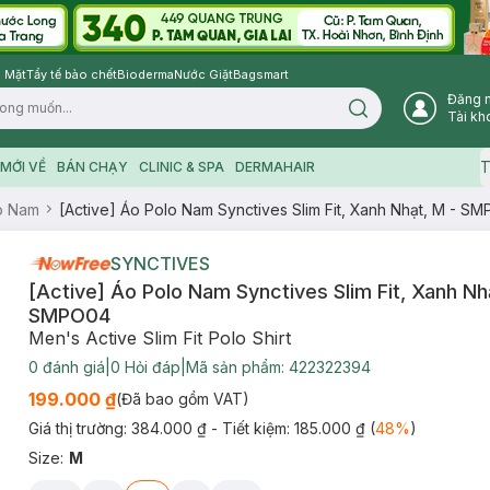
 Mặt
Tẩy tế bào chết
Bioderma
Nước Giặt
Bagsmart
Đăng 
Search icon
Tài kh
T
MỚI VỀ
BÁN CHẠY
CLINIC & SPA
DERMAHAIR
o Nam
[Active] Áo Polo Nam Synctives Slim Fit, Xanh Nhạt, M - S
SYNCTIVES
[Active] Áo Polo Nam Synctives Slim Fit, Xanh Nh
SMPO04
Men's Active Slim Fit Polo Shirt
0
đánh giá
|
0
Hỏi đáp
|
Mã sản phẩm:
422322394
199.000 ₫
(Đã bao gồm VAT)
Giá thị trường:
384.000 ₫
- Tiết kiệm:
185.000 ₫
(
48
%
)
Size
:
M