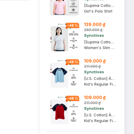
[Supima Cotton] Áo Polo Trẻ Em Synctives, Tím Nhạt, 8 - CGPO01
Girl's Polo Shirt
139.000 ₫
-
48
%
269.000 ₫
Synctives
[Supima Cotton] Áo Thun Nữ Synctives Slim Fit, Trắng, S - CWTS10
Women's Slim Fit Crew-neck T-shirt
109.000 ₫
-
48
%
211.000 ₫
Synctives
[U.S. Cotton] Áo Thun Tay Raglan Trẻ Em Synctives Regular Fit, Xanh Mây / Xanh Navy, 7 - CCTS0006
Kid's Regular Fit Raglan T-Shirt
109.000 ₫
-
48
%
211.000 ₫
Synctives
[U.S. Cotton] Áo Thun Tay Raglan Trẻ Em Synctives Regular Fit, Đỏ Rượu / Xanh Navy, 6 - CCTS0006
Kid's Regular Fit Raglan T-Shirt