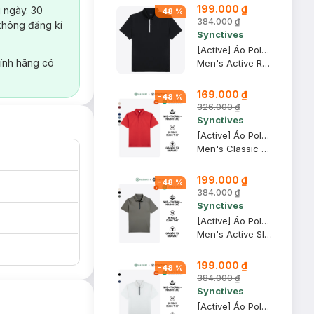
199.000 ₫
 ngày. 30
-
48
%
384.000 ₫
không đăng kí
Synctives
[Active] Áo Polo Nam Synctives Regular Fit, Đen, L - SMPO08
ính hãng có
Men's Active Regular Fit Polo Shirt
169.000 ₫
-
48
%
326.000 ₫
Synctives
[Active] Áo Polo Nam Synctives Classic Fit, Đỏ Rượu, XL - CMPO0013
Men's Classic Fit Polo Shirt
199.000 ₫
-
48
%
384.000 ₫
Synctives
[Active] Áo Polo Nam Synctives Tay Raglan Slim Fit, Xanh Trà, M - SMPO0011
Men's Active Slim Fit Raglan Polo Shirt
199.000 ₫
-
48
%
384.000 ₫
Synctives
[Active] Áo Polo Nam Synctives Regular Fit, Trắng, XS - SMPO0020