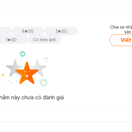
Chia sẻ nh
)
4
(
0
)
3
(
0
)
sản
Viết
1
(
0
)
Có hình ảnh
hẩm này chưa có đánh giá