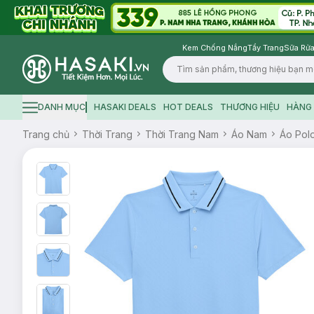
Kem Chống Nắng
Tẩy Trang
Sữa Rửa
Logo
DANH MỤC
HASAKI DEALS
HOT DEALS
THƯƠNG HIỆU
HÀNG 
Hamburger icon
Trang chủ
Thời Trang
Thời Trang Nam
Áo Nam
Áo Pol