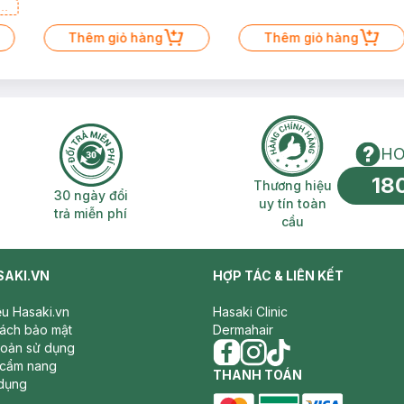
a
Thêm giỏ hàng
Thêm giỏ hàng
HO
18
n phí 2H
30 ngày đổi trả miễn phí
Thương hiệu uy 
Thương hiệu
30 ngày đổi
uy tín toàn
trả miễn phí
cầu
SAKI.VN
HỢP TÁC & LIÊN KẾT
iệu Hasaki.vn
Hasaki Clinic
sách bảo mật
Dermahair
hoản sử dụng
 cẩm nang
facebook
THANH TOÁN
instagram
tiktok
dụng