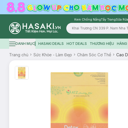
Kem Chống Nắng
Tẩy Trang
Sữa Rửa
Logo
DANH MỤC
HASAKI DEALS
HOT DEALS
THƯƠNG HIỆU
HÀNG 
Hamburger icon
Trang chủ
Sức Khỏe - Làm Đẹp
Chăm Sóc Cơ Thể
Cao D