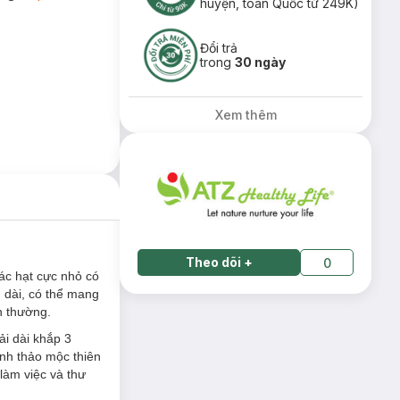
huyện, toàn Quốc từ 249K)
Đổi trả
trong
30 ngày
Xem thêm
Theo dõi
+
0
ác hạt cực nhỏ có
 dài, có thể mang
nh thường.
i dài khắp 3
nh thảo mộc thiên
làm việc và thư