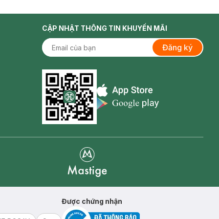
CẬP NHẬT THÔNG TIN KHUYẾN MÃI
Đăng ký
Appstore icon
Goolge Play icon
Mastige
Được chứng nhận