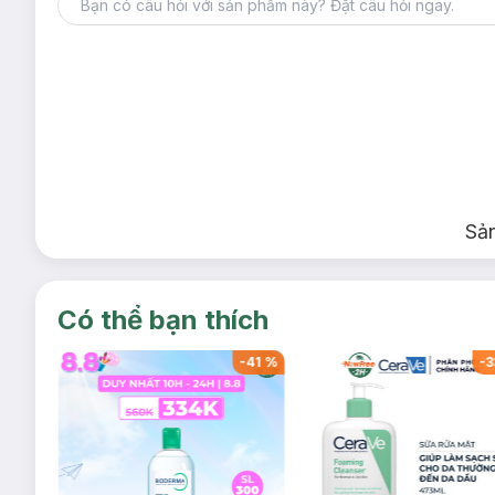
Sả
Có thể bạn thích
-
41
%
-
41
%
-
3