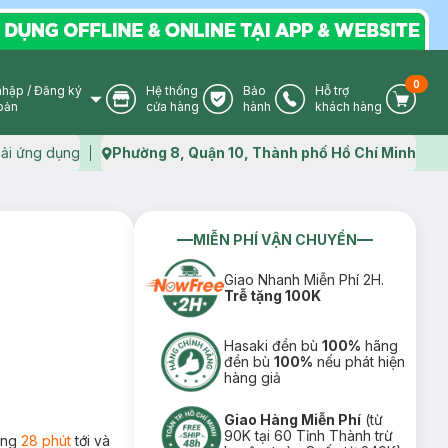
0
nhập
/
Đăng ký
Hệ thống
Bảo
Hỗ trợ
User Icon
Store Icon
Warranty Icon
Phone Icon
Cart I
oản
cửa hàng
hành
khách hàng
ải ứng dụng
Phường 8, Quận 10, Thành phố Hồ Chí Minh
Map icon
MIỄN PHÍ VẬN CHUYỂN
Giao Nhanh Miễn Phí 2H.
Trễ tặng 100K
Hasaki đền bù
100%
hãng
đền bù
100%
nếu phát hiện
hàng giả
Giao Hàng Miễn Phí
(từ
90K tại 60 Tỉnh Thành trừ
rong
28 phút
tới và