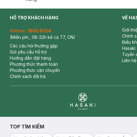
HỖ TRỢ KHÁCH HÀNG
VỀ HA
Giới th
Hotline:
1800 6324
Chính 
(Miễn phí , 08-22h kể cả T7, CN)
Điều k
Các câu hỏi thường gặp
Hasaki
Gửi yêu cầu hỗ trợ
Tuyển 
Hướng dẫn đặt hàng
Liên hệ
Phương thức thanh toán
Bảo quản:
Phương thức vận chuyển
Chính sách đổi trả
Nơi khô ráo thoáng mát
Tránh ánh nắng trực tiếp
Để xa tầm tay trẻ em
Thương Hiệu: ATZ Healthy Life
Clinic
Xuất xứ: Việt Nam
Dung Tích: 100ml
TOP TÌM KIẾM