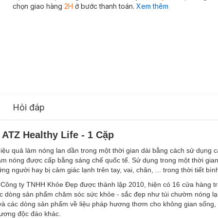
chọn giao hàng
2H
ở bước thanh toán.
Xem thêm
Hỏi đáp
ATZ Healthy Life - 1 Cặp
hiệu quả làm nóng lan dần trong một thời gian dài bằng cách sử dụng c
 làm nóng được cấp bằng sáng chế quốc tế.
Sử dụng trong một thời gian
ững người hay bị cảm giác lạnh trên tay, vai, chân, ... trong thời tiết bì
 Công ty TNHH Khỏe Đẹp được thành lập 2010, hiện có 16 cửa hàng trả
ác dòng sản phẩm chăm sóc sức khỏe - sắc đẹp như túi chườm nóng lạ
 và các dòng sản phẩm về liệu pháp hương thơm cho không gian sống, 
hương độc đáo khác.