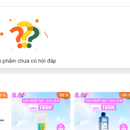
n phẩm chưa có hỏi đáp
3
%
-
55
%
-
50