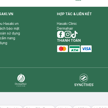
SAKI.VN
HỢP TÁC & LIÊN KẾT
iệu Hasaki.vn
Hasaki Clinic
sách bảo mật
Dermahair
hoản sử dụng
 cẩm nang
facebook
THANH TOÁN
instagram
tiktok
dụng
master card
ATM card
visa card
Synctives
Dermahair