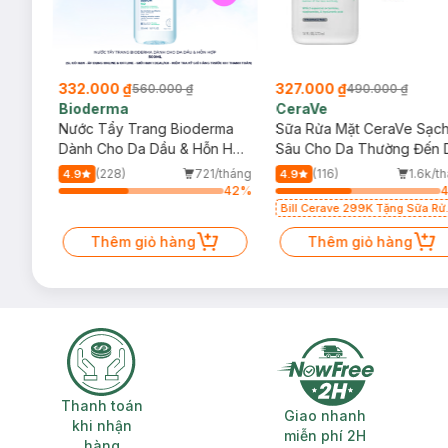
332.000 ₫
327.000 ₫
560.000 ₫
490.000 ₫
Bioderma
CeraVe
rma
Nước Tẩy Trang Bioderma
Sữa Rửa Mặt CeraVe Sạc
m
Dành Cho Da Dầu & Hỗn Hợp
Sâu Cho Da Thường Đến 
500ml
Dầu 473ml
/tháng
(228)
721/tháng
(116)
1.6k/t
4.9
4.9
62
%
42
%
Bill Cerave 299K Tặng Sữa Rử
Mặt Cerave 30ml (SL có hạn)
Thêm giỏ hàng
Thêm giỏ hàng
Thanh toán khi nhận hàng
Giao nhanh miễ
Thanh toán
Giao nhanh
khi nhận
miễn phí 2H
hàng