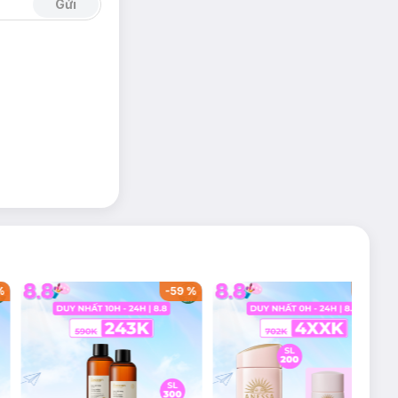
Gửi
%
-
59
%
-
42
%