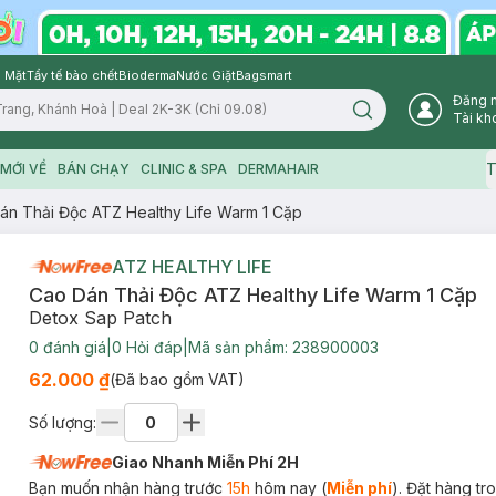
 Mặt
Tẩy tế bào chết
Bioderma
Nước Giặt
Bagsmart
Đăng 
Search icon
Tài kh
T
MỚI VỀ
BÁN CHẠY
CLINIC & SPA
DERMAHAIR
án Thải Độc ATZ Healthy Life Warm 1 Cặp
ATZ HEALTHY LIFE
Cao Dán Thải Độc ATZ Healthy Life Warm 1 Cặp
Detox Sap Patch
0
đánh giá
|
0
Hỏi đáp
|
Mã sản phẩm:
238900003
62.000 ₫
(Đã bao gồm VAT)
Số lượng:
Giao Nhanh Miễn Phí 2H
Bạn muốn nhận hàng trước
15h
hôm nay (
Miễn phí
). Đặt hàng t