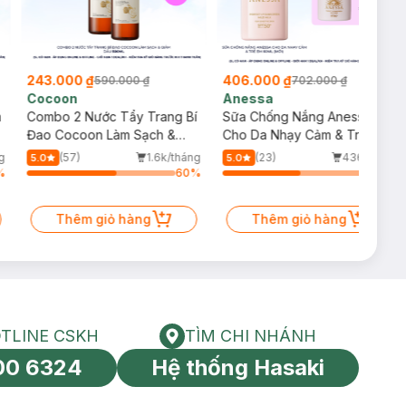
243.000 ₫
406.000 ₫
590.000 ₫
702.000 ₫
Cocoon
Anessa
m
Combo 2 Nước Tẩy Trang Bí
Sữa Chống Nắng Anessa
Đao Cocoon Làm Sạch &
Cho Da Nhạy Cảm & Trẻ Em
Giảm Dầu 500ml
60ml (Mới)
g
(57)
1.6k/tháng
(23)
436/tháng
5.0
5.0
%
60
%
52
%
Thêm giỏ hàng
Thêm giỏ hàng
TLINE CSKH
TÌM CHI NHÁNH
HOTLINE CSKH
Tìm chi nhánh
00 6324
Hệ thống Hasaki
tín toàn cầu