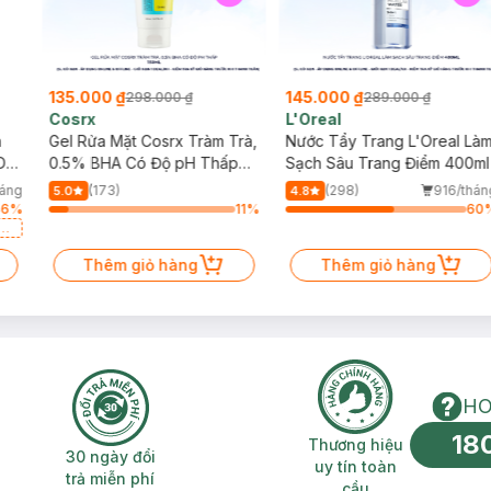
135.000 ₫
145.000 ₫
298.000 ₫
289.000 ₫
Cosrx
L'Oreal
h
Gel Rửa Mặt Cosrx Tràm Trà,
Nước Tẩy Trang L'Oreal Là
Da
0.5% BHA Có Độ pH Thấp
Sạch Sâu Trang Điểm 400ml
150ml
háng
(173)
(298)
916/thán
5.0
4.8
46
%
11
%
60
a
Thêm giỏ hàng
Thêm giỏ hàng
HO
18
n phí 2H
30 ngày đổi trả miễn phí
Thương hiệu uy 
Thương hiệu
30 ngày đổi
uy tín toàn
trả miễn phí
cầu