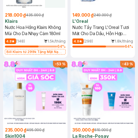
218.000 ₫
149.000 ₫
435.000 ₫
249.000 ₫
Klairs
L'Oreal
Nước Hoa Hồng Klairs Không
Nước Tẩy Trang L'Oreal Tươi
Mùi Cho Da Nhạy Cảm 180ml
Mát Cho Da Dầu, Hỗn Hợp
400ml
(148)
1.5k/tháng
(298)
1.8k/tháng
4.8
4.8
64
%
64
%
Bill Klairs từ 299k Tặng Mặt Nạ
Làm Dịu Da & Kiểm Soát Dầu Nhờn
25ml (SL Có Hạn)
-
53
%
-
43
%
235.000 ₫
350.000 ₫
495.000 ₫
610.000 ₫
Skin1004
La Roche-Posay