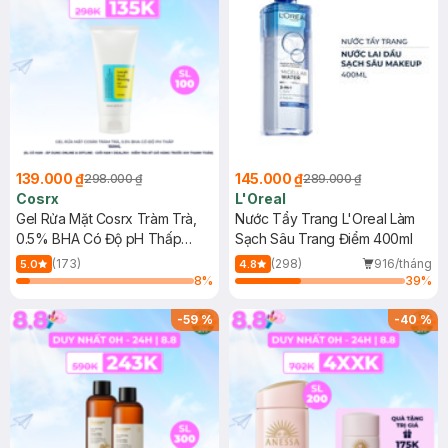
139.000 ₫
145.000 ₫
298.000 ₫
289.000 ₫
Cosrx
L'Oreal
Gel Rửa Mặt Cosrx Tràm Trà,
Nước Tẩy Trang L'Oreal Làm
0.5% BHA Có Độ pH Thấp
Sạch Sâu Trang Điểm 400ml
150ml
(173)
(298)
916/tháng
5.0
4.8
8
%
39
%
-
59
%
-
40
%