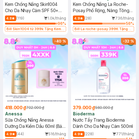
Kem Chống Nắng Skin1004
Kem Chống Nắng La Roche-
Cho Da Nhạy Cảm SPF 50+
Posay Phổ Rộng, Nâng Tông
50ml
Kiềm Dầu 50ml
(119)
1.0k/tháng
(28)
736/tháng
4.8
4.9
96
%
56
%
Bill Skin1004 từ 399k Tặng Kem
Bill La roche-posay 399K Tặng
Chống Nắng Cho Da Nhạy Cảm
Gel rửa mặt da dầu nhạy cảm 50ml
SPF 50+ 20ml (SL Có Hạn)
(SL có hạn)
-
40
%
-
32
%
418.000 ₫
379.000 ₫
702.000 ₫
560.000 ₫
Anessa
Bioderma
Sữa Chống Nắng Anessa
Nước Tẩy Trang Bioderma
Dưỡng Da Kiềm Dầu 60ml (Bản
Dành Cho Da Nhạy Cảm 500ml
Mới)
(44)
516/tháng
(228)
771/tháng
4.9
4.9