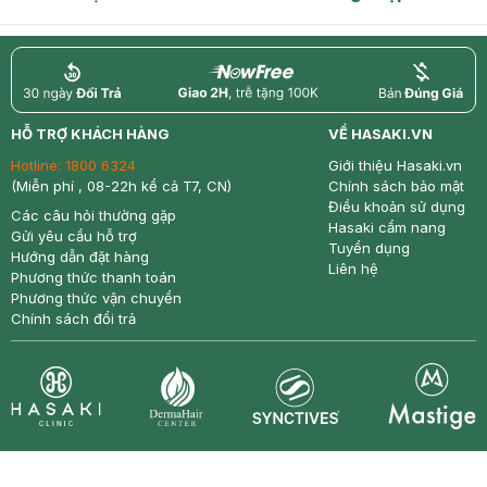
return
nowfree
price
HỖ TRỢ KHÁCH HÀNG
VỀ HASAKI.VN
Hotline:
1800 6324
Giới thiệu Hasaki.vn
(Miễn phí , 08-22h kể cả T7, CN)
Chính sách bảo mật
Điều khoản sử dụng
Các câu hỏi thường gặp
Hasaki cẩm nang
Gửi yêu cầu hỗ trợ
Tuyển dụng
Hướng dẫn đặt hàng
Liên hệ
Phương thức thanh toán
Phương thức vận chuyển
Chính sách đổi trả
Synctives
Clinic
Dermahair
Mastige