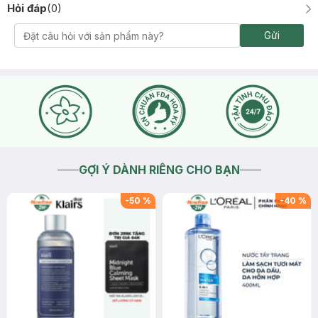
Hỏi đáp
(
0
)
Gửi
GỢI Ý DÀNH RIÊNG CHO BẠN
-
50
%
-
40
%