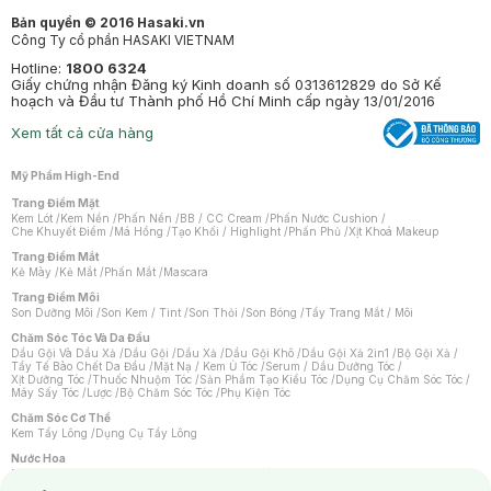
Bản quyền © 2016 Hasaki.vn
Công Ty cổ phần HASAKI VIETNAM
Hotline:
1800 6324
Giấy chứng nhận Đăng ký Kinh doanh số 0313612829 do Sở Kế
hoạch và Đầu tư Thành phố Hồ Chí Minh cấp ngày 13/01/2016
Xem tất cả cửa hàng
Mỹ Phẩm High-End
Trang Điểm Mặt
Kem Lót
/
Kem Nền
/
Phấn Nền
/
BB / CC Cream
/
Phấn Nước Cushion
/
Che Khuyết Điểm
/
Má Hồng
/
Tạo Khối / Highlight
/
Phấn Phủ
/
Xịt Khoá Makeup
Trang Điểm Mắt
Kẻ Mày
/
Kẻ Mắt
/
Phấn Mắt
/
Mascara
Trang Điểm Môi
Son Dưỡng Môi
/
Son Kem / Tint
/
Son Thỏi
/
Son Bóng
/
Tẩy Trang Mắt / Môi
Chăm Sóc Tóc Và Da Đầu
Dầu Gội Và Dầu Xả
/
Dầu Gội
/
Dầu Xả
/
Dầu Gội Khô
/
Dầu Gội Xả 2in1
/
Bộ Gội Xả
/
Tẩy Tế Bào Chết Da Đầu
/
Mặt Nạ / Kem Ủ Tóc
/
Serum / Dầu Dưỡng Tóc
/
Xịt Dưỡng Tóc
/
Thuốc Nhuộm Tóc
/
Sản Phẩm Tạo Kiểu Tóc
/
Dụng Cụ Chăm Sóc Tóc
/
Máy Sấy Tóc
/
Lược
/
Bộ Chăm Sóc Tóc
/
Phụ Kiện Tóc
Chăm Sóc Cơ Thể
Kem Tẩy Lông
/
Dụng Cụ Tẩy Lông
Nước Hoa
Nước Hoa Nữ
/
Nước Hoa Nam
/
Nước Hoa Cao Cấp
/
Xịt Thơm Toàn Thân
/
Nước Hoa Vùng Kín