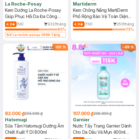
La Roche-Posay
Martiderm
Kem Dưỡng La Roche-Posay
Kem Chống Nắng MartiDerm
Giúp Phục Hồi Da Đa Công
Phổ Rộng Bảo Vệ Toàn Diện
Dụng 40ml
40ml
(56)
932/tháng
(110)
251/tháng
4.9
4.9
65
%
75
%
Bill La roche-posay 399K Tặng
Gel rửa mặt da dầu nhạy cảm 50ml
(SL có hạn)
-
60
%
-
49
%
82.000 ₫
107.000 ₫
205.000 ₫
209.000 ₫
Hatomugi
Garnier
Sữa Tắm Hatomugi Dưỡng Ẩm
Nước Tẩy Trang Garnier Dành
Chiết Xuất Ý Dĩ 800ml
Cho Da Dầu Và Mụn 400ml
(Mới)