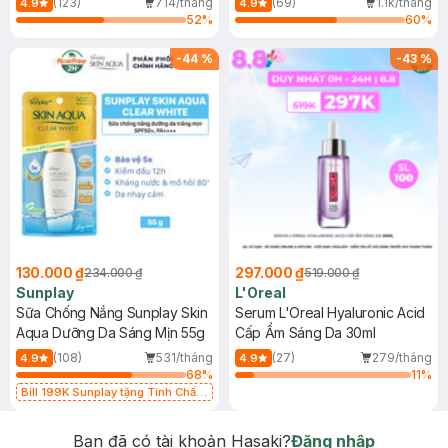
(123)
714/tháng
(69)
1.1k/tháng
4.9
4.9
52
%
60
%
-
44
%
-
43
%
130.000 ₫
297.000 ₫
234.000 ₫
519.000 ₫
Sunplay
L'Oreal
Sữa Chống Nắng Sunplay Skin
Serum L'Oreal Hyaluronic Acid
Aqua Dưỡng Da Sáng Mịn 55g
Cấp Ẩm Sáng Da 30ml
(108)
531/tháng
(27)
279/tháng
4.9
4.9
68
%
11
%
Bill 199K Sunplay tặng Tinh Chất
Chống Nắng 7g trị giá 30K (SL có
hạn)
Bạn đã có tài khoản Hasaki?
Đăng nhập