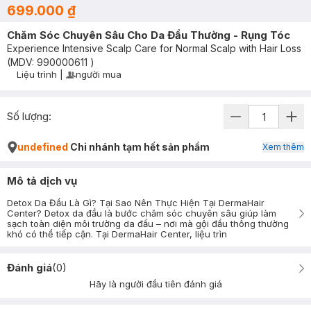
699.000 ₫
Chăm Sóc Chuyên Sâu Cho Da Đầu Thường - Rụng Tóc
Experience Intensive Scalp Care for Normal Scalp with Hair Loss
(MDV:
990000611
)
Liệu trình
|
người mua
User Product Icon
Timer Gray Icon
Số lượng:
undefined
Chi nhánh tạm hết sản phẩm
Xem thêm
Mô tả dịch vụ
Detox Da Đầu Là Gì? Tại Sao Nên Thực Hiện Tại DermaHair
Center? Detox da đầu là bước chăm sóc chuyên sâu giúp làm
sạch toàn diện môi trường da đầu – nơi mà gội đầu thông thường
khó có thể tiếp cận. Tại DermaHair Center, liệu trìn
Đánh giá
(
0
)
Hãy là người đầu tiên đánh giá