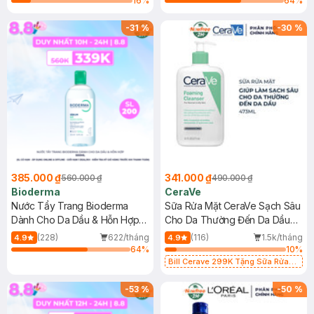
16
%
64
%
-
31
%
-
30
%
385.000 ₫
341.000 ₫
560.000 ₫
490.000 ₫
Bioderma
CeraVe
Nước Tẩy Trang Bioderma
Sữa Rửa Mặt CeraVe Sạch Sâu
Dành Cho Da Dầu & Hỗn Hợp
Cho Da Thường Đến Da Dầu
500ml
473ml
(228)
622/tháng
(116)
1.5k/tháng
4.9
4.9
64
%
10
%
Bill Cerave 299K Tặng Sữa Rửa
Mặt Cerave 30ml (SL có hạn)
-
53
%
-
50
%