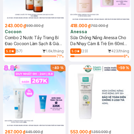
243.000 ₫
418.000 ₫
590.000 ₫
702.000 ₫
Cocoon
Anessa
Combo 2 Nước Tẩy Trang Bí
Sữa Chống Nắng Anessa Cho
Đao Cocoon Làm Sạch & Giảm
Da Nhạy Cảm & Trẻ Em 60ml
Dầu 500ml
(Mới)
(57)
1.6k/tháng
(23)
423/tháng
5.0
5.0
71
%
8
%
-
40
%
-
59
%
267.000 ₫
553.000 ₫
445.000 ₫
1.350.000 ₫