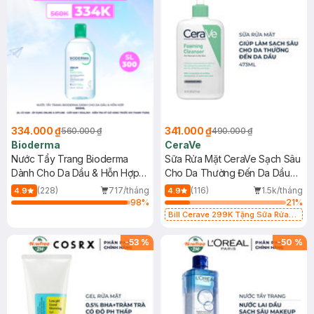
334.000 ₫
341.000 ₫
560.000 ₫
490.000 ₫
Bioderma
CeraVe
Nước Tẩy Trang Bioderma
Sữa Rửa Mặt CeraVe Sạch Sâu
Dành Cho Da Dầu & Hỗn Hợp
Cho Da Thường Đến Da Dầu
500ml
473ml
(228)
717/tháng
(116)
1.5k/tháng
4.9
4.9
98
%
21
%
Bill Cerave 299K Tặng Sữa Rửa
Mặt Cerave 30ml (SL có hạn)
-
53
%
-
50
%