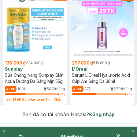
136.000 ₫
297.000 ₫
234.000 ₫
519.000 ₫
Sunplay
L'Oreal
Sữa Chống Nắng Sunplay Skin
Serum L'Oreal Hyaluronic Acid
Aqua Dưỡng Da Sáng Mịn 55g
Cấp Ẩm Sáng Da 30ml
(108)
507/tháng
(27)
279/tháng
4.9
4.9
40
%
47
%
Bill 199K Sunplay tặng Tinh Chất
Chống Nắng 7g trị giá 30K (SL có
hạn)
Bạn đã có tài khoản Hasaki?
Đăng nhập