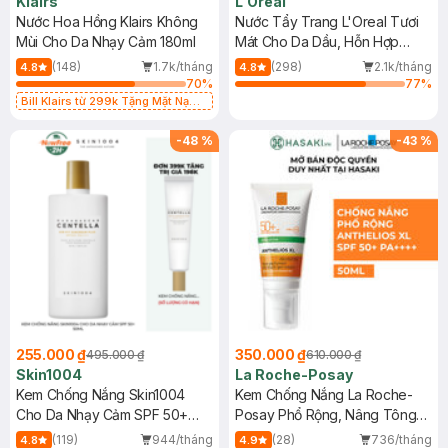
Klairs
L'Oreal
Nước Hoa Hồng Klairs Không
Nước Tẩy Trang L'Oreal Tươi
Mùi Cho Da Nhạy Cảm 180ml
Mát Cho Da Dầu, Hỗn Hợp
400ml
(148)
1.7k/tháng
(298)
2.1k/tháng
4.8
4.8
70
%
77
%
Bill Klairs từ 299k Tặng Mặt Nạ
Làm Dịu Da & Kiểm Soát Dầu Nhờn
25ml (SL Có Hạn)
-
48
%
-
43
%
255.000 ₫
350.000 ₫
495.000 ₫
610.000 ₫
Skin1004
La Roche-Posay
Kem Chống Nắng Skin1004
Kem Chống Nắng La Roche-
Cho Da Nhạy Cảm SPF 50+
Posay Phổ Rộng, Nâng Tông
50ml
Kiềm Dầu 50ml
(119)
944/tháng
(28)
736/tháng
4.8
4.9