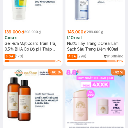
139.000 ₫
145.000 ₫
298.000 ₫
289.000 ₫
Cosrx
L'Oreal
Gel Rửa Mặt Cosrx Tràm Trà,
Nước Tẩy Trang L'Oreal Làm
0.5% BHA Có Độ pH Thấp
Sạch Sâu Trang Điểm 400ml
150ml
(173)
(298)
916/tháng
5.0
4.8
9
%
82
%
-
60
%
-
42
%