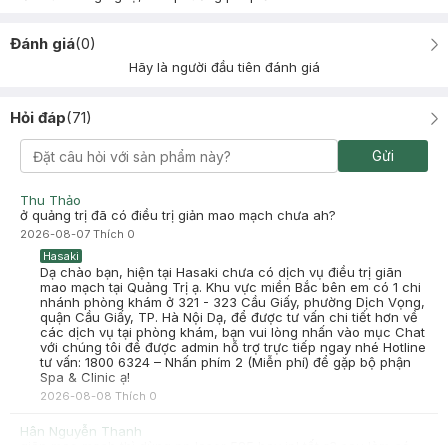
Đánh giá
(
0
)
Hãy là người đầu tiên đánh giá
Hỏi đáp
(
71
)
Gửi
Thu Thảo
ở quảng trị đã có điều trị giản mao mạch chưa ah?
2026-08-07
Thích
0
Hasaki
Dạ chào bạn, hiện tại Hasaki chưa có dịch vụ điều trị giãn
mao mạch tại Quảng Trị ạ. Khu vực miền Bắc bên em có 1 chi
nhánh phòng khám ở 321 - 323 Cầu Giấy, phường Dịch Vọng,
quận Cầu Giấy, TP. Hà Nội Dạ, để được tư vấn chi tiết hơn về
các dịch vụ tại phòng khám, bạn vui lòng nhấn vào mục Chat
với chúng tôi để được admin hỗ trợ trực tiếp ngay nhé Hotline
tư vấn: 1800 6324 – Nhấn phím 2 (Miễn phí) để gặp bộ phận
Spa & Clinic ạ!
2026-08-08
Thích
0
Hân Nguyễn Thanh
giãn mao mạch thì dùng pp laser 585 hay ipl tốt ạ? sau làm có