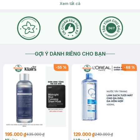
Xem tất cả
khả năng biến chứng sẹo, chảy máu hay gì k ạ?
2026-07-26
Thích
0
Hasaki
Dạ chào bạn, với tình trạng giãn mao mạch, cả 2 Phương
Pháp Laser 585nm và IPL đều có thể hỗ trợ điều trị ạ. Về khả
năng biến chứng như sẹo hay chảy máu, các phương pháp
này thường an toàn khi được thực hiện bởi bác sĩ da liễu có
kinh nghiệm và tuân thủ đúng quy trình ạ Dạ, để được tư vấn
chi tiết hơn về các dịch vụ tại phòng khám, bạn vui lòng nhấn
vào mục Chat với chúng tôi để được admin hỗ trợ trực tiếp
GỢI Ý DÀNH RIÊNG CHO BẠN
ngay nhé Hotline tư vấn: 1800 6324 – Nhấn phím 2 (Miễn phí)
để gặp bộ phận Spa & Clinic ạ!
2026-07-27
Thích
0
-
55
%
-
48
%
195.000 ₫
129.000 ₫
435.000 ₫
249.000 ₫