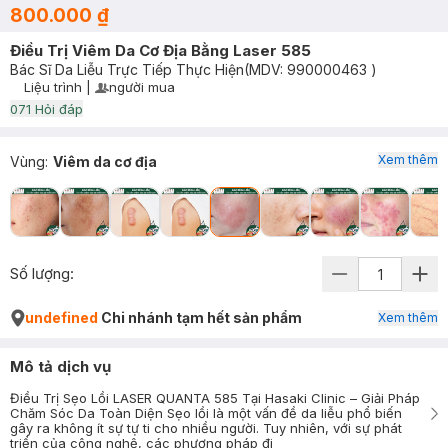
800.000 ₫
Điều Trị Viêm Da Cơ Địa Bằng Laser 585
Bác Sĩ Da Liễu Trực Tiếp Thực Hiện
(MDV:
990000463
)
Liệu trình
|
người mua
User Product Icon
Timer Gray Icon
0
71
Hỏi đáp
Xem thêm
Vùng
:
Viêm da cơ địa
Số lượng:
undefined
Chi nhánh tạm hết sản phẩm
Xem thêm
Mô tả dịch vụ
Điều Trị Sẹo Lồi LASER QUANTA 585 Tại Hasaki Clinic – Giải Pháp
Chăm Sóc Da Toàn Diện Sẹo lồi là một vấn đề da liễu phổ biến
gây ra không ít sự tự ti cho nhiều người. Tuy nhiên, với sự phát
triển của công nghệ, các phương pháp đi