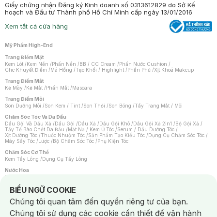
Giấy chứng nhận Đăng ký Kinh doanh số 0313612829 do Sở Kế
hoạch và Đầu tư Thành phố Hồ Chí Minh cấp ngày 13/01/2016
Xem tất cả cửa hàng
Mỹ Phẩm High-End
Trang Điểm Mặt
Kem Lót
/
Kem Nền
/
Phấn Nền
/
BB / CC Cream
/
Phấn Nước Cushion
/
Che Khuyết Điểm
/
Má Hồng
/
Tạo Khối / Highlight
/
Phấn Phủ
/
Xịt Khoá Makeup
Trang Điểm Mắt
Kẻ Mày
/
Kẻ Mắt
/
Phấn Mắt
/
Mascara
Trang Điểm Môi
Son Dưỡng Môi
/
Son Kem / Tint
/
Son Thỏi
/
Son Bóng
/
Tẩy Trang Mắt / Môi
Chăm Sóc Tóc Và Da Đầu
Dầu Gội Và Dầu Xả
/
Dầu Gội
/
Dầu Xả
/
Dầu Gội Khô
/
Dầu Gội Xả 2in1
/
Bộ Gội Xả
/
Tẩy Tế Bào Chết Da Đầu
/
Mặt Nạ / Kem Ủ Tóc
/
Serum / Dầu Dưỡng Tóc
/
Xịt Dưỡng Tóc
/
Thuốc Nhuộm Tóc
/
Sản Phẩm Tạo Kiểu Tóc
/
Dụng Cụ Chăm Sóc Tóc
/
Máy Sấy Tóc
/
Lược
/
Bộ Chăm Sóc Tóc
/
Phụ Kiện Tóc
Chăm Sóc Cơ Thể
Kem Tẩy Lông
/
Dụng Cụ Tẩy Lông
Nước Hoa
Nước Hoa Nữ
/
Nước Hoa Nam
/
Nước Hoa Cao Cấp
/
Xịt Thơm Toàn Thân
/
Nước Hoa Vùng Kín
Notice about cookies usage
BIỂU NGỮ COOKIE
Chăm Sóc Cá Nhân
Chúng tôi quan tâm đến quyền riêng tư của bạn.
Chống Muỗi
/
Khẩu Trang
/
Máy Massage
/
Mặt Nạ Xông Hơi
/
Nước Rửa Tay
/
Sản Phẩm Chăm Sóc Khác
/
Bàn Chải Đánh Răng
/
Bàn Chải Điện
/
Chúng tôi sử dụng các cookie cần thiết để vận hành
Hỗ Trợ Trắng Răng
/
Kem Đánh Răng
/
Máy Tăm Nước
/
Nước Súc Miệng
/