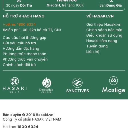
return
nowfree
price
HỖ TRỢ KHÁCH HÀNG
VỀ HASAKI.VN
Hotline:
1800 6324
Giới thiệu Hasaki.vn
(Miễn phí , 08-22h kể cả T7, CN)
Chính sách bảo mật
Điều khoản sử dụng
Các câu hỏi thường gặp
Hasaki cẩm nang
Gửi yêu cầu hỗ trợ
Tuyển dụng
Hướng dẫn đặt hàng
Liên hệ
Phương thức thanh toán
Phương thức vận chuyển
Chính sách đổi trả
Synctives
Clinic
Dermahair
Mastige
Bản quyền © 2016 Hasaki.vn
Công Ty cổ phần HASAKI VIETNAM
Hotline:
1800 6324