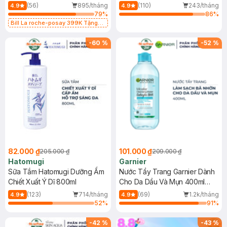
Dụng 40ml
40ml
(56)
895/tháng
(110)
243/tháng
4.9
4.9
79
%
86
%
Bill La roche-posay 399K Tặng
Gel rửa mặt da dầu nhạy cảm 50ml
(SL có hạn)
-
60
%
-
52
%
82.000 ₫
101.000 ₫
205.000 ₫
209.000 ₫
Hatomugi
Garnier
Sữa Tắm Hatomugi Dưỡng Ẩm
Nước Tẩy Trang Garnier Dành
Chiết Xuất Ý Dĩ 800ml
Cho Da Dầu Và Mụn 400ml
(Mới)
(123)
714/tháng
(69)
1.2k/tháng
4.9
4.9
52
%
91
%
-
42
%
-
43
%