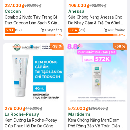
237.000 ₫
406.000 ₫
590.000 ₫
702.000 ₫
Cocoon
Anessa
Combo 2 Nước Tẩy Trang Bí
Sữa Chống Nắng Anessa Cho
Đao Cocoon Làm Sạch & Giảm
Da Nhạy Cảm & Trẻ Em 60ml
Dầu 500ml
(Mới)
(57)
1.6k/tháng
(23)
436/tháng
5.0
5.0
85
%
92
%
-
38
%
-
58
%
278.000 ₫
572.000 ₫
445.000 ₫
1.350.000 ₫
La Roche-Posay
Martiderm
Kem Dưỡng La Roche-Posay
Kem Chống Nắng MartiDerm
Giúp Phục Hồi Da Đa Công
Phổ Rộng Bảo Vệ Toàn Diện