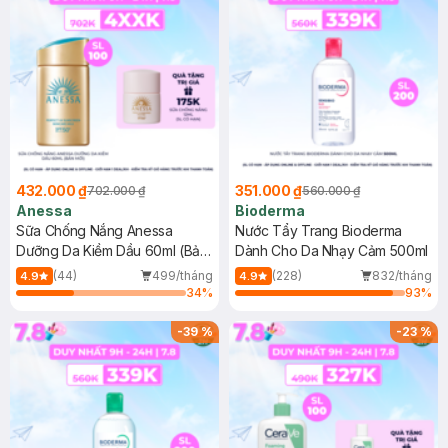
432.000 ₫
351.000 ₫
702.000 ₫
560.000 ₫
Anessa
Bioderma
Sữa Chống Nắng Anessa
Nước Tẩy Trang Bioderma
Dưỡng Da Kiềm Dầu 60ml (Bản
Dành Cho Da Nhạy Cảm 500ml
Mới)
(44)
499/tháng
(228)
832/tháng
4.9
4.9
34
%
93
%
-
39
%
-
23
%