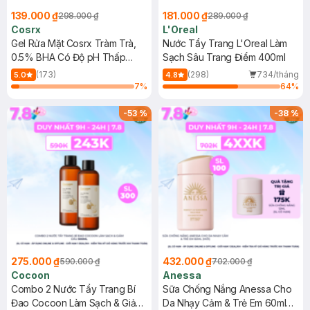
139.000 ₫
181.000 ₫
298.000 ₫
289.000 ₫
Cosrx
L'Oreal
Gel Rửa Mặt Cosrx Tràm Trà,
Nước Tẩy Trang L'Oreal Làm
0.5% BHA Có Độ pH Thấp
Sạch Sâu Trang Điểm 400ml
150ml
(173)
(298)
734/tháng
5.0
4.8
7
%
64
%
-
53
%
-
38
%
275.000 ₫
432.000 ₫
590.000 ₫
702.000 ₫
Cocoon
Anessa
Combo 2 Nước Tẩy Trang Bí
Sữa Chống Nắng Anessa Cho
Đao Cocoon Làm Sạch & Giảm
Da Nhạy Cảm & Trẻ Em 60ml