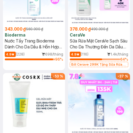
343.000 ₫
378.000 ₫
560.000 ₫
490.000 ₫
Bioderma
CeraVe
Nước Tẩy Trang Bioderma
Sữa Rửa Mặt CeraVe Sạch Sâu
Dành Cho Da Dầu & Hỗn Hợp
Cho Da Thường Đến Da Dầu
500ml
473ml
(228)
698/tháng
(116)
1.4k/tháng
4.9
4.9
96
%
64
%
Bill Cerave 299K Tặng Sữa Rửa
Mặt Cerave 30ml (SL có hạn)
-
53
%
-
37
%