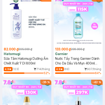
82.000 ₫
133.000 ₫
205.000 ₫
209.000 ₫
Hatomugi
Garnier
Sữa Tắm Hatomugi Dưỡng Ẩm
Nước Tẩy Trang Garnier Dành
Chiết Xuất Ý Dĩ 800ml
Cho Da Dầu Và Mụn 400ml
(Mới)
(123)
714/tháng
(69)
907/tháng
4.9
4.9
52
%
64
%
-
35
%
-
42
%