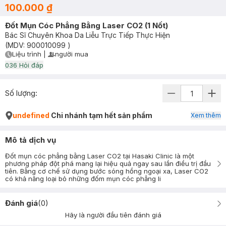
100.000 ₫
Đốt Mụn Cóc Phẳng Bằng Laser CO2 (1 Nốt)
Bác Sĩ Chuyên Khoa Da Liễu Trực Tiếp Thực Hiện
(MDV:
900010099
)
Liệu trình
|
người mua
User Product Icon
Timer Gray Icon
0
36
Hỏi đáp
Số lượng:
undefined
Chi nhánh tạm hết sản phẩm
Xem thêm
Mô tả dịch vụ
Đốt mụn cóc phẳng bằng Laser CO2 tại Hasaki Clinic là một
phương pháp đột phá mang lại hiệu quả ngay sau lần điều trị đầu
tiên. Bằng cơ chế sử dụng bước sóng hồng ngoại xa, Laser CO2
có khả năng loại bỏ những đốm mụn cóc phẳng li
Đánh giá
(
0
)
Hãy là người đầu tiên đánh giá