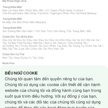
Mỹ Phẩm High-End
Trang Điểm Mặt
Kem Lót
/
Kem Nền
/
Phấn Nền
/
BB / CC Cream
/
Phấn Nước Cushion
/
Che Khuyết Điểm
/
Má Hồng
/
Tạo Khối / Highlight
/
Phấn Phủ
/
Xịt Khoá Makeup
Trang Điểm Mắt
Kẻ Mày
/
Kẻ Mắt
/
Phấn Mắt
/
Mascara
Trang Điểm Môi
Son Dưỡng Môi
/
Son Kem / Tint
/
Son Thỏi
/
Son Bóng
/
Tẩy Trang Mắt / Môi
Chăm Sóc Tóc Và Da Đầu
Dầu Gội Và Dầu Xả
/
Dầu Gội
/
Dầu Xả
/
Dầu Gội Khô
/
Dầu Gội Xả 2in1
/
Bộ Gội Xả
/
Tẩy Tế Bào Chết Da Đầu
/
Mặt Nạ / Kem Ủ Tóc
/
Serum / Dầu Dưỡng Tóc
/
Xịt Dưỡng Tóc
/
Thuốc Nhuộm Tóc
/
Sản Phẩm Tạo Kiểu Tóc
/
Dụng Cụ Chăm Sóc Tóc
/
Máy Sấy Tóc
/
Lược
/
Bộ Chăm Sóc Tóc
/
Phụ Kiện Tóc
Chăm Sóc Cơ Thể
Kem Tẩy Lông
/
Dụng Cụ Tẩy Lông
Nước Hoa
Nước Hoa Nữ
/
Nước Hoa Nam
/
Nước Hoa Cao Cấp
/
Xịt Thơm Toàn Thân
/
Nước Hoa Vùng Kín
Notice about cookies usage
BIỂU NGỮ COOKIE
Chăm Sóc Cá Nhân
Chúng tôi quan tâm đến quyền riêng tư của bạn.
Chống Muỗi
/
Khẩu Trang
/
Máy Massage
/
Mặt Nạ Xông Hơi
/
Nước Rửa Tay
/
Sản Phẩm Chăm Sóc Khác
/
Bàn Chải Đánh Răng
/
Bàn Chải Điện
/
Chúng tôi sử dụng các cookie cần thiết để vận hành
Hỗ Trợ Trắng Răng
/
Kem Đánh Răng
/
Máy Tăm Nước
/
Nước Súc Miệng
/
Tăm / Chỉ Nha Khoa
/
Xịt Thơm Miệng
/
Dung Dịch Vệ Sinh
/
Dưỡng Vùng Kín
/
website của chúng tôi và đồng hành cùng bạn trong
Khăn Ướt Vệ Sinh Vùng Kín
/
Băng Vệ Sinh
/
Tampon
/
Bọt Cạo Râu
/
Dao Cạo Râu
/
Máy Cạo Râu
suốt quá trình điều hướng. Với sự đồng ý của bạn,
Vấn Đề Về Da
chúng tôi và các đối tác của chúng tôi cũng sử dụng
Da Dầu / Lỗ Chân Lông To
/
Da Khô / Mất Nước
/
Da Lão Hóa
/
Da Mụn
/
Da Nhạy Cảm / Kích Ứng
/
Da Xỉn Màu
/
Thâm / Nám / Tàn Nhang
/
cookie để theo dõi các hoạt động trực tuyến của
Quầng Thâm & Bọng Mắt
/
Sẹo
/
Viêm Da Cơ Địa