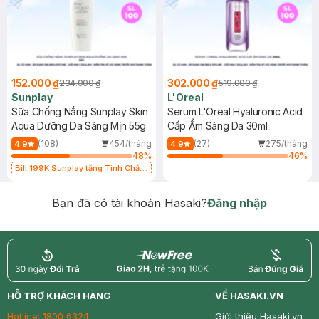
152.000 ₫
302.000 ₫
234.000 ₫
519.000 ₫
Sunplay
L'Oreal
Sữa Chống Nắng Sunplay Skin
Serum L'Oreal Hyaluronic Acid
Aqua Dưỡng Da Sáng Mịn 55g
Cấp Ẩm Sáng Da 30ml
(108)
454/tháng
(27)
275/tháng
4.9
4.9
48
%
46
%
Bill 199K Sunplay tặng Tinh Chất
Chống Nắng 7g trị giá 30K (SL có
hạn)
Bạn đã có tài khoản Hasaki?
Đăng nhập
return
nowfree
price
HỖ TRỢ KHÁCH HÀNG
VỀ HASAKI.VN
Hotline:
1800 6324
Giới thiệu Hasaki.vn