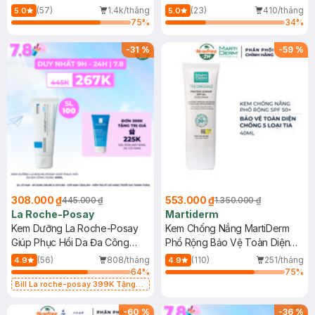
Dầu 500ml
(Mới)
(57)
1.4k/tháng
(23)
410/tháng
5.0
5.0
75
%
34
%
-
31
%
-
59
%
308.000 ₫
553.000 ₫
445.000 ₫
1.350.000 ₫
La Roche-Posay
Martiderm
Kem Dưỡng La Roche-Posay
Kem Chống Nắng MartiDerm
Giúp Phục Hồi Da Đa Công
Phổ Rộng Bảo Vệ Toàn Diện
Dụng 40ml
40ml
(56)
808/tháng
(110)
251/tháng
4.9
4.9
64
%
75
%
Bill La roche-posay 399K Tặng
Gel rửa mặt da dầu nhạy cảm 50ml
(SL có hạn)
-
60
%
-
36
%