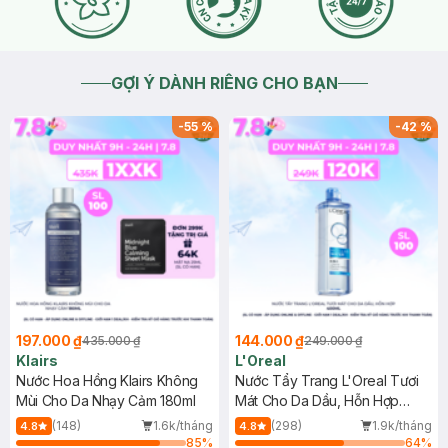
GỢI Ý DÀNH RIÊNG CHO BẠN
-
55
%
-
42
%
197.000 ₫
144.000 ₫
435.000 ₫
249.000 ₫
Klairs
L'Oreal
Nước Hoa Hồng Klairs Không
Nước Tẩy Trang L'Oreal Tươi
Mùi Cho Da Nhạy Cảm 180ml
Mát Cho Da Dầu, Hỗn Hợp
400ml
(148)
1.6k/tháng
(298)
1.9k/tháng
4.8
4.8
85
%
64
%