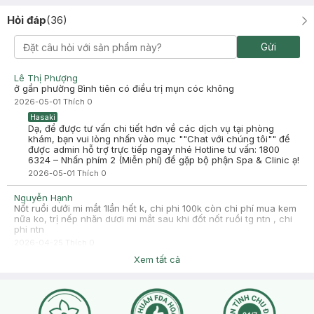
Hỏi đáp
(
36
)
Gửi
Lê Thị Phượng
ở gần phường Bình tiên có điều trị mụn cóc không
2026-05-01
Thích
0
Hasaki
Dạ, để được tư vấn chi tiết hơn về các dịch vụ tại phòng
khám, bạn vui lòng nhấn vào mục ""Chat với chúng tôi"" để
được admin hỗ trợ trực tiếp ngay nhé Hotline tư vấn: 1800
6324 – Nhấn phím 2 (Miễn phí) để gặp bộ phận Spa & Clinic ạ!
2026-05-01
Thích
0
Nguyễn Hạnh
Nốt ruồi dưới mi mắt 1lần hết k, chi phi 100k còn chi phí mua kem
nữa ko, trị nếp nhăn dươi mi mắt sau khi đốt nốt ruồi tg ntn , chi
phi ntn
2026-04-25
Thích
0
Hasaki
Xem tất cả
Dạ bên em có bác sĩ kiểm tra da trước khi điều trị ạ mình ghé
lại phòng khám bác sĩ kiểm tra tình trạng da và nhận định
dịch vụ liệu trình và tư vấn cách chăm sóc phù hợp chị nhé
2026-04-25
Thích
0