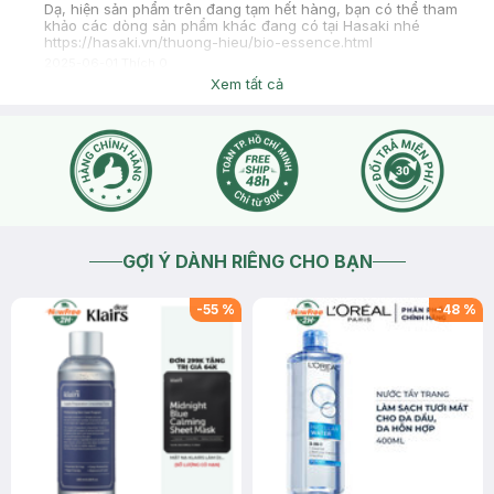
Dạ, hiện sản phẩm trên đang tạm hết hàng, bạn có thể tham
khảo các dòng sản phẩm khác đang có tại Hasaki nhé
https://hasaki.vn/thuong-hieu/bio-essence.html
2025-06-01
Thích
0
Xem tất cả
GỢI Ý DÀNH RIÊNG CHO BẠN
-
55
%
-
48
%