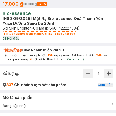
17.000 ₫
30.000 ₫
-
43
%
Bio-essence
[HSD 09/2025] Mặt Nạ Bio-essence Quả Thanh Yên
Yuzu Dưỡng Sáng Da 20ml
Bio Skin Brighten-Up Mask
(SKU:
422227394
)
Bill từ 379k Bioessence tặng Gel Tẩy Tế Bào Chết 60g
0
1
Hỏi đáp
Giao Nhanh Miễn Phí 2H
Bạn muốn nhận hàng trước
10h
ngày mai. Đặt hàng trước
24h
và
chọn giao hàng
2H
ở bước thanh toán.
Xem chi tiết
Số lượng:
337
Chi nhánh tạm hết sản phẩm
Xem thêm
Mô tả sản phẩm
Đang cập nhật