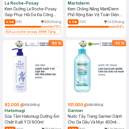
La Roche-Posay
Martiderm
Kem Dưỡng La Roche-Posay
Kem Chống Nắng MartiDerm
Giúp Phục Hồi Da Đa Công
Phổ Rộng Bảo Vệ Toàn Diện
Dụng 40ml
40ml
(56)
895/tháng
(110)
243/tháng
4.9
4.9
75
%
84
%
Bill La roche-posay 399K Tặng
Gel rửa mặt da dầu nhạy cảm 50ml
(SL có hạn)
-
60
%
-
52
%
82.000 ₫
101.000 ₫
205.000 ₫
209.000 ₫
Hatomugi
Garnier
Sữa Tắm Hatomugi Dưỡng Ẩm
Nước Tẩy Trang Garnier Dành
Chiết Xuất Ý Dĩ 800ml
Cho Da Dầu Và Mụn 400ml
(Mới)