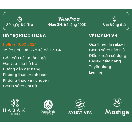
return
nowfree
price
HỖ TRỢ KHÁCH HÀNG
VỀ HASAKI.VN
Hotline:
1800 6324
Giới thiệu Hasaki.vn
(Miễn phí , 08-22h kể cả T7, CN)
Chính sách bảo mật
Điều khoản sử dụng
Các câu hỏi thường gặp
Hasaki cẩm nang
Gửi yêu cầu hỗ trợ
Tuyển dụng
Hướng dẫn đặt hàng
Liên hệ
Phương thức thanh toán
Phương thức vận chuyển
Chính sách đổi trả
Synctives
Clinic
Dermahair
Mastige