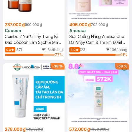
237.000 ₫
406.000 ₫
590.000 ₫
702.000 ₫
Cocoon
Anessa
Combo 2 Nước Tẩy Trang Bí
Sữa Chống Nắng Anessa Cho
Đao Cocoon Làm Sạch & Giảm
Da Nhạy Cảm & Trẻ Em 60ml
Dầu 500ml
(Mới)
(57)
1.6k/tháng
(23)
436/tháng
5.0
5.0
77
%
91
%
-
38
%
-
58
%
278.000 ₫
572.000 ₫
445.000 ₫
1.350.000 ₫