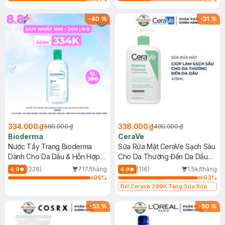
-
40
%
-
31
%
334.000 ₫
338.000 ₫
560.000 ₫
490.000 ₫
Bioderma
CeraVe
Nước Tẩy Trang Bioderma
Sữa Rửa Mặt CeraVe Sạch Sâu
Dành Cho Da Dầu & Hỗn Hợp
Cho Da Thường Đến Da Dầu
500ml
473ml
(228)
717/tháng
(116)
1.5k/tháng
4.9
4.9
96
%
93
%
Bill Cerave 299K Tặng Sữa Rửa
Mặt Cerave 30ml (SL có hạn)
-
53
%
-
50
%