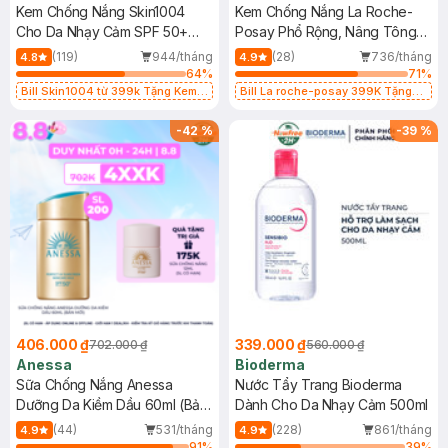
Kem Chống Nắng Skin1004
Kem Chống Nắng La Roche-
Cho Da Nhạy Cảm SPF 50+
Posay Phổ Rộng, Nâng Tông
50ml
Kiềm Dầu 50ml
(119)
944/tháng
(28)
736/tháng
4.8
4.9
64
%
71
%
Bill Skin1004 từ 399k Tặng Kem
Bill La roche-posay 399K Tặng
Chống Nắng Cho Da Nhạy Cảm
Gel rửa mặt da dầu nhạy cảm 50ml
SPF 50+ 20ml (SL Có Hạn)
(SL có hạn)
-
42
%
-
39
%
406.000 ₫
339.000 ₫
702.000 ₫
560.000 ₫
Anessa
Bioderma
Sữa Chống Nắng Anessa
Nước Tẩy Trang Bioderma
Dưỡng Da Kiềm Dầu 60ml (Bản
Dành Cho Da Nhạy Cảm 500ml
Mới)
(44)
531/tháng
(228)
861/tháng
4.9
4.9
91
%
39
%