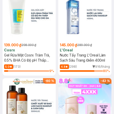
139.000 ₫
145.000 ₫
298.000 ₫
289.000 ₫
Cosrx
L'Oreal
Gel Rửa Mặt Cosrx Tràm Trà,
Nước Tẩy Trang L'Oreal Làm
0.5% BHA Có Độ pH Thấp
Sạch Sâu Trang Điểm 400ml
150ml
(173)
(298)
916/tháng
5.0
4.8
9
%
80
%
-
60
%
-
42
%