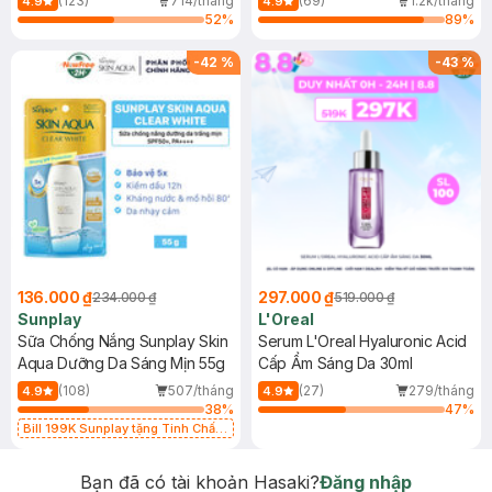
(123)
714/tháng
(69)
1.2k/tháng
4.9
4.9
52
%
89
%
-
42
%
-
43
%
136.000 ₫
297.000 ₫
234.000 ₫
519.000 ₫
Sunplay
L'Oreal
Sữa Chống Nắng Sunplay Skin
Serum L'Oreal Hyaluronic Acid
Aqua Dưỡng Da Sáng Mịn 55g
Cấp Ẩm Sáng Da 30ml
(108)
507/tháng
(27)
279/tháng
4.9
4.9
38
%
47
%
Bill 199K Sunplay tặng Tinh Chất
Chống Nắng 7g trị giá 30K (SL có
hạn)
Bạn đã có tài khoản Hasaki?
Đăng nhập