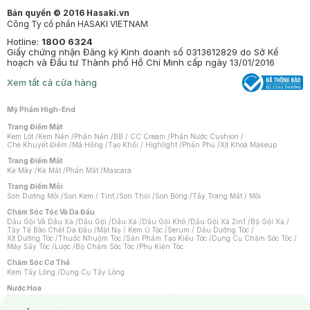
Bản quyền © 2016 Hasaki.vn
Công Ty cổ phần HASAKI VIETNAM
Hotline:
1800 6324
Giấy chứng nhận Đăng ký Kinh doanh số 0313612829 do Sở Kế
hoạch và Đầu tư Thành phố Hồ Chí Minh cấp ngày 13/01/2016
Xem tất cả cửa hàng
Mỹ Phẩm High-End
Trang Điểm Mặt
Kem Lót
/
Kem Nền
/
Phấn Nền
/
BB / CC Cream
/
Phấn Nước Cushion
/
Che Khuyết Điểm
/
Má Hồng
/
Tạo Khối / Highlight
/
Phấn Phủ
/
Xịt Khoá Makeup
Trang Điểm Mắt
Kẻ Mày
/
Kẻ Mắt
/
Phấn Mắt
/
Mascara
Trang Điểm Môi
Son Dưỡng Môi
/
Son Kem / Tint
/
Son Thỏi
/
Son Bóng
/
Tẩy Trang Mắt / Môi
Chăm Sóc Tóc Và Da Đầu
Dầu Gội Và Dầu Xả
/
Dầu Gội
/
Dầu Xả
/
Dầu Gội Khô
/
Dầu Gội Xả 2in1
/
Bộ Gội Xả
/
Tẩy Tế Bào Chết Da Đầu
/
Mặt Nạ / Kem Ủ Tóc
/
Serum / Dầu Dưỡng Tóc
/
Xịt Dưỡng Tóc
/
Thuốc Nhuộm Tóc
/
Sản Phẩm Tạo Kiểu Tóc
/
Dụng Cụ Chăm Sóc Tóc
/
Máy Sấy Tóc
/
Lược
/
Bộ Chăm Sóc Tóc
/
Phụ Kiện Tóc
Chăm Sóc Cơ Thể
Kem Tẩy Lông
/
Dụng Cụ Tẩy Lông
Nước Hoa
Nước Hoa Nữ
/
Nước Hoa Nam
/
Nước Hoa Cao Cấp
/
Xịt Thơm Toàn Thân
/
Nước Hoa Vùng Kín