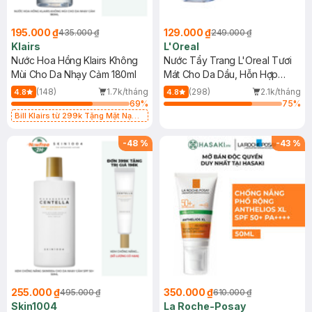
195.000 ₫
129.000 ₫
435.000 ₫
249.000 ₫
Klairs
L'Oreal
Nước Hoa Hồng Klairs Không
Nước Tẩy Trang L'Oreal Tươi
Mùi Cho Da Nhạy Cảm 180ml
Mát Cho Da Dầu, Hỗn Hợp
400ml
(148)
1.7k/tháng
(298)
2.1k/tháng
4.8
4.8
69
%
75
%
Bill Klairs từ 299k Tặng Mặt Nạ
Làm Dịu Da & Kiểm Soát Dầu Nhờn
25ml (SL Có Hạn)
-
48
%
-
43
%
255.000 ₫
350.000 ₫
495.000 ₫
610.000 ₫
Skin1004
La Roche-Posay