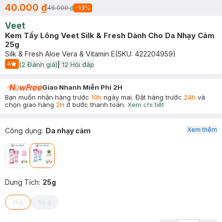
40.000 ₫
46.000 ₫
-
13
%
Veet
Kem Tẩy Lông Veet Silk & Fresh Dành Cho Da Nhạy Cảm
25g
Silk & Fresh Aloe Vera & Vitamin E
(SKU:
422204959
)
4
(
2
Đánh giá)
|
12
Hỏi đáp
Start Icon
Giao Nhanh Miễn Phí 2H
Bạn muốn nhận hàng trước
10h
ngày mai. Đặt hàng trước
24h
và
chọn giao hàng
2H
ở bước thanh toán.
Xem chi tiết
Xem thêm
Công dụng
:
Da nhạy cảm
Dung Tích
:
25g
25g
50 g