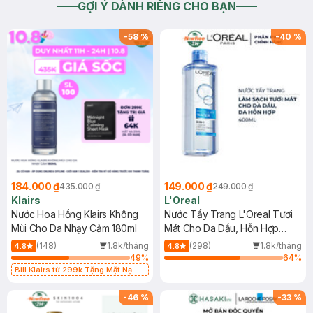
GỢI Ý DÀNH RIÊNG CHO BẠN
-
58
%
-
40
%
184.000 ₫
149.000 ₫
435.000 ₫
249.000 ₫
Klairs
L'Oreal
Nước Hoa Hồng Klairs Không
Nước Tẩy Trang L'Oreal Tươi
Mùi Cho Da Nhạy Cảm 180ml
Mát Cho Da Dầu, Hỗn Hợp
400ml
(148)
1.8k/tháng
(298)
1.8k/tháng
4.8
4.8
49
%
64
%
Bill Klairs từ 299k Tặng Mặt Nạ
Làm Dịu Da & Kiểm Soát Dầu Nhờn
25ml (SL Có Hạn)
-
46
%
-
33
%