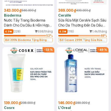
343.000 ₫
369.000 ₫
560.000 ₫
490.000 ₫
Bioderma
CeraVe
Nước Tẩy Trang Bioderma
Sữa Rửa Mặt CeraVe Sạch Sâu
Dành Cho Da Dầu & Hỗn Hợp
Cho Da Thường Đến Da Dầu
500ml
473ml
(228)
698/tháng
(116)
1.4k/tháng
4.9
4.9
52
%
48
%
Bill 399k Bioderma Tặng Bông
Bill Cerave 299K Tặng Sữa Rửa
Tẩy Trang Hộp 50 Miếng (SL có
Mặt Cerave 30ml (SL có hạn)
hạn)
-
53
%
-
49
%
139.000 ₫
146.000 ₫
298.000 ₫
289.000 ₫
Cosrx
L'Oreal