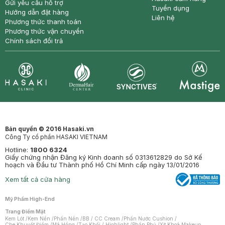
Gửi yêu cầu hỗ trợ
Tuyển dụng
Hướng dẫn đặt hàng
Liên hệ
Phương thức thanh toán
Phương thức vận chuyển
Chính sách đổi trả
Synctives
Clinic
Dermahair
Mastige
Bản quyền © 2016 Hasaki.vn
Công Ty cổ phần HASAKI VIETNAM
Hotline:
1800 6324
Giấy chứng nhận Đăng ký Kinh doanh số 0313612829 do Sở Kế
hoạch và Đầu tư Thành phố Hồ Chí Minh cấp ngày 13/01/2016
Xem tất cả cửa hàng
Mỹ Phẩm High-End
Trang Điểm Mặt
Kem Lót
/
Kem Nền
/
Phấn Nền
/
BB / CC Cream
/
Phấn Nước Cushion
/
Che Khuyết Điểm
/
Má Hồng
/
Tạo Khối / Highlight
/
Phấn Phủ
/
Xịt Khoá Makeup