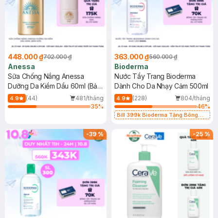
448.000 ₫
363.000 ₫
702.000 ₫
560.000 ₫
Anessa
Bioderma
Sữa Chống Nắng Anessa
Nước Tẩy Trang Bioderma
Dưỡng Da Kiềm Dầu 60ml (Bản
Dành Cho Da Nhạy Cảm 500ml
Mới)
(44)
481/tháng
(228)
804/tháng
4.9
4.9
35
%
46
%
Bill 399k Bioderma Tặng Bông
Tẩy Trang Hộp 50 Miếng (SL có
hạn)
-
39
%
-
25
%