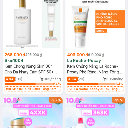
266.000 ₫
406.000 ₫
495.000 ₫
610.000 ₫
Skin1004
La Roche-Posay
Kem Chống Nắng Skin1004
Kem Chống Nắng La Roche-
Cho Da Nhạy Cảm SPF 50+
Posay Phổ Rộng, Nâng Tông
50ml
Kiềm Dầu 50ml
(119)
905/tháng
(28)
635/tháng
4.8
4.9
64
%
64
%
Bill Skin1004 từ 399k Tặng Kem
Bill La roche-posay 399K Tặng
Chống Nắng Cho Da Nhạy Cảm
Gel rửa mặt da dầu nhạy cảm 50ml
SPF 50+ 20ml (SL Có Hạn)
(SL có hạn)
-
36
%
-
35
%