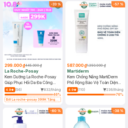
-
33
%
-
57
%
299.000 ₫
587.000 ₫
445.000 ₫
1.350.000 ₫
La Roche-Posay
Martiderm
Kem Dưỡng La Roche-Posay
Kem Chống Nắng MartiDerm
Giúp Phục Hồi Da Đa Công
Phổ Rộng Bảo Vệ Toàn Diện
Dụng 40ml
40ml
(56)
832/tháng
(110)
236/tháng
4.9
4.9
46
%
76
%
Bill La roche-posay 399K Tặng
Gel rửa mặt da dầu nhạy cảm 50ml
(SL có hạn)
-
60
%
-
38
%