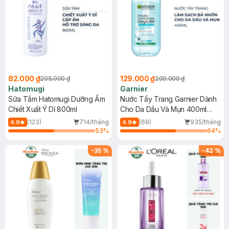
82.000 ₫
129.000 ₫
205.000 ₫
209.000 ₫
Hatomugi
Garnier
Sữa Tắm Hatomugi Dưỡng Ẩm
Nước Tẩy Trang Garnier Dành
Chiết Xuất Ý Dĩ 800ml
Cho Da Dầu Và Mụn 400ml
(Mới)
(123)
714/tháng
(69)
935/tháng
4.9
4.9
53
%
64
%
-
35
%
-
42
%