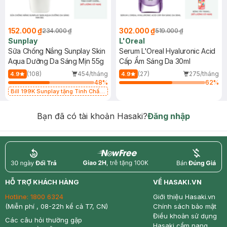
152.000 ₫
302.000 ₫
234.000 ₫
519.000 ₫
Sunplay
L'Oreal
Sữa Chống Nắng Sunplay Skin
Serum L'Oreal Hyaluronic Acid
Aqua Dưỡng Da Sáng Mịn 55g
Cấp Ẩm Sáng Da 30ml
(108)
454/tháng
(27)
275/tháng
4.9
4.9
48
%
62
%
Bill 199K Sunplay tặng Tinh Chất
Chống Nắng 7g trị giá 30K (SL có
hạn)
Bạn đã có tài khoản Hasaki?
Đăng nhập
return
nowfree
price
HỖ TRỢ KHÁCH HÀNG
VỀ HASAKI.VN
Hotline:
1800 6324
Giới thiệu Hasaki.vn
(Miễn phí , 08-22h kể cả T7, CN)
Chính sách bảo mật
Điều khoản sử dụng
Các câu hỏi thường gặp
Hasaki cẩm nang