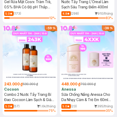
Gel Rửa Mặt Cosrx Tràm Trà,
Nước Tẩy Trang L'Oreal Làm
0.5% BHA Có Độ pH Thấp
Sạch Sâu Trang Điểm 400ml
150ml
(173)
(298)
910/tháng
5.0
4.8
12
%
83
%
-
59
%
-
36
%
243.000 ₫
448.000 ₫
590.000 ₫
702.000 ₫
Cocoon
Anessa
Combo 2 Nước Tẩy Trang Bí
Sữa Chống Nắng Anessa Cho
Đao Cocoon Làm Sạch & Giảm
Da Nhạy Cảm & Trẻ Em 60ml
Dầu 500ml
(Mới)
(57)
1.6k/tháng
(23)
395/tháng
5.0
5.0
75
%
35
%