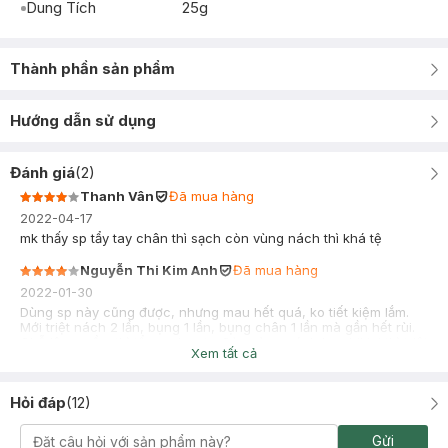
Dung Tích
25g
Thành phần sản phẩm
Hướng dẫn sử dụng
Đánh giá
(
2
)
Thanh Vân
Đã mua hàng
2022-04-17
mk thấy sp tẩy tay chân thì sạch còn vùng nách thì khá tệ
Nguyễn Thi Kim Anh
Đã mua hàng
2022-01-30
Dùng sp này cũng được, nhưng mau hết quá, ko tiết kiệm lắm.
Mới triệt nách 2 lần, bụng 1 lần, bụng chân 1 lần mà gần hết rùi.
Chỗ lông mềm thì tẩy sạch cực. Còn vùng nách hay bikini thì triệt
Xem tất cả
sạch 60% thui
Hỏi đáp
(
12
)
Gửi