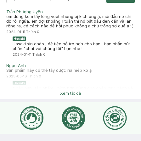
Trần Phượng Uyên
em dùng kem tẩy lông veet nhưng bị kích ứng ạ, mới đầu nó chỉ
đỏ rồi ngứa, em đợi khoảng 1 tuần thì nó bắt đầu đen dần và lan
rộng ra, có cách nào để hồi phục không ạ chứ trông sợ quá ạ :(
2024-01-11
Thích
0
Hasaki
Hasaki xin chào , để tiện hỗ trợ hơn cho bạn , bạn nhấn nút
phần "chat với chúng tôi" bạn nhé !
2024-01-11
Thích
0
Ngọc Anh
Sản phẩm này có thể tẩy được ria mép ko ạ
2023-05-18
Thích
0
Hasaki
Chào bạn, sản phẩm Thích hợp dùng cho chân, tay, nách và
vùng bikini. Không thích hợp dùng cho vùng đầu, mặt, mắt,
Xem tất cả
mũi và các phần khác của cơ thể.
2023-05-18
Thích
0