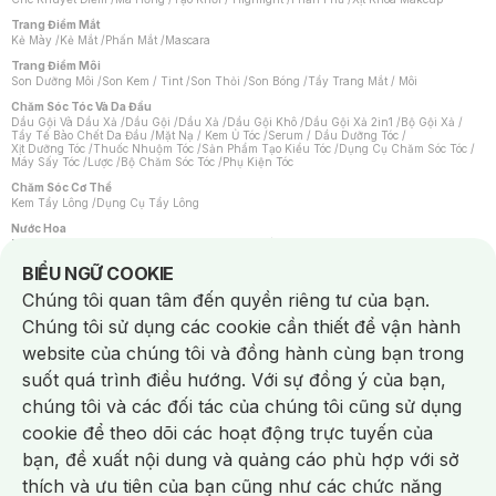
Trang Điểm Mắt
Kẻ Mày
/
Kẻ Mắt
/
Phấn Mắt
/
Mascara
Trang Điểm Môi
Son Dưỡng Môi
/
Son Kem / Tint
/
Son Thỏi
/
Son Bóng
/
Tẩy Trang Mắt / Môi
Chăm Sóc Tóc Và Da Đầu
Dầu Gội Và Dầu Xả
/
Dầu Gội
/
Dầu Xả
/
Dầu Gội Khô
/
Dầu Gội Xả 2in1
/
Bộ Gội Xả
/
Tẩy Tế Bào Chết Da Đầu
/
Mặt Nạ / Kem Ủ Tóc
/
Serum / Dầu Dưỡng Tóc
/
Xịt Dưỡng Tóc
/
Thuốc Nhuộm Tóc
/
Sản Phẩm Tạo Kiểu Tóc
/
Dụng Cụ Chăm Sóc Tóc
/
Máy Sấy Tóc
/
Lược
/
Bộ Chăm Sóc Tóc
/
Phụ Kiện Tóc
Chăm Sóc Cơ Thể
Kem Tẩy Lông
/
Dụng Cụ Tẩy Lông
Nước Hoa
Nước Hoa Nữ
/
Nước Hoa Nam
/
Nước Hoa Cao Cấp
/
Xịt Thơm Toàn Thân
/
Nước Hoa Vùng Kín
Notice about cookies usage
BIỂU NGỮ COOKIE
Chăm Sóc Cá Nhân
Chúng tôi quan tâm đến quyền riêng tư của bạn.
Chống Muỗi
/
Khẩu Trang
/
Máy Massage
/
Mặt Nạ Xông Hơi
/
Nước Rửa Tay
/
Sản Phẩm Chăm Sóc Khác
/
Bàn Chải Đánh Răng
/
Bàn Chải Điện
/
Chúng tôi sử dụng các cookie cần thiết để vận hành
Hỗ Trợ Trắng Răng
/
Kem Đánh Răng
/
Máy Tăm Nước
/
Nước Súc Miệng
/
Tăm / Chỉ Nha Khoa
/
Xịt Thơm Miệng
/
Dung Dịch Vệ Sinh
/
Dưỡng Vùng Kín
/
website của chúng tôi và đồng hành cùng bạn trong
Khăn Ướt Vệ Sinh Vùng Kín
/
Băng Vệ Sinh
/
Tampon
/
Bọt Cạo Râu
/
Dao Cạo Râu
/
Máy Cạo Râu
suốt quá trình điều hướng. Với sự đồng ý của bạn,
Vấn Đề Về Da
chúng tôi và các đối tác của chúng tôi cũng sử dụng
Da Dầu / Lỗ Chân Lông To
/
Da Khô / Mất Nước
/
Da Lão Hóa
/
Da Mụn
/
Da Nhạy Cảm / Kích Ứng
/
Da Xỉn Màu
/
Thâm / Nám / Tàn Nhang
/
cookie để theo dõi các hoạt động trực tuyến của
Quầng Thâm & Bọng Mắt
/
Sẹo
/
Viêm Da Cơ Địa
bạn, đề xuất nội dung và quảng cáo phù hợp với sở
Dụng Cụ / Phụ Kiện Chăm Sóc Da
Chat i
Bông Tẩy Trang
/
Khăn Lau Mặt Khô
/
Dụng Cụ / Máy Rửa Mặt
/
Máy Chăm Sóc Da
/
thích và ưu tiên của bạn cũng như các chức năng
Dụng Cụ Chăm Sóc Khác