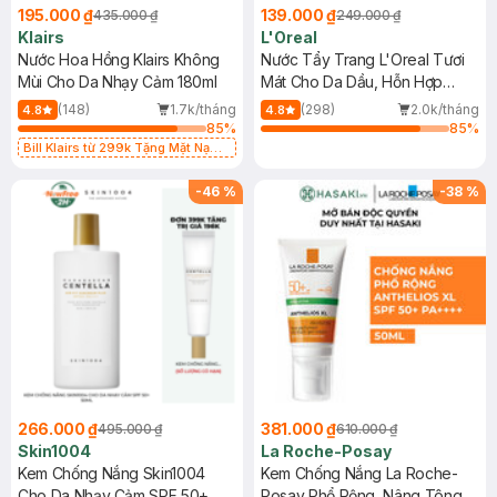
195.000 ₫
139.000 ₫
435.000 ₫
249.000 ₫
Klairs
L'Oreal
Nước Hoa Hồng Klairs Không
Nước Tẩy Trang L'Oreal Tươi
Mùi Cho Da Nhạy Cảm 180ml
Mát Cho Da Dầu, Hỗn Hợp
400ml
(148)
1.7k/tháng
(298)
2.0k/tháng
4.8
4.8
85
%
85
%
Bill Klairs từ 299k Tặng Mặt Nạ
Làm Dịu Da & Kiểm Soát Dầu Nhờn
25ml (SL Có Hạn)
-
46
%
-
38
%
266.000 ₫
381.000 ₫
495.000 ₫
610.000 ₫
Skin1004
La Roche-Posay
Kem Chống Nắng Skin1004
Kem Chống Nắng La Roche-
Cho Da Nhạy Cảm SPF 50+
Posay Phổ Rộng, Nâng Tông