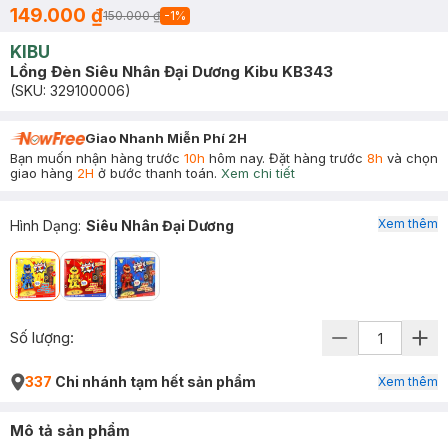
149.000 ₫
150.000 ₫
-
1
%
KIBU
Lồng Đèn Siêu Nhân Đại Dương Kibu KB343
(SKU:
329100006
)
Giao Nhanh Miễn Phí 2H
Bạn muốn nhận hàng trước
10h
hôm nay. Đặt hàng trước
8h
và chọn
giao hàng
2H
ở bước thanh toán.
Xem chi tiết
Xem thêm
Hình Dạng
:
Siêu Nhân Đại Dương
Số lượng:
337
Chi nhánh tạm hết sản phẩm
Xem thêm
Mô tả sản phẩm