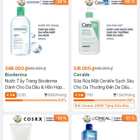
-
38
%
-
30
%
348.000 ₫
341.000 ₫
560.000 ₫
490.000 ₫
Bioderma
CeraVe
Nước Tẩy Trang Bioderma
Sữa Rửa Mặt CeraVe Sạch Sâu
Dành Cho Da Dầu & Hỗn Hợp
Cho Da Thường Đến Da Dầu
500ml
473ml
(228)
688/tháng
(116)
1.5k/tháng
4.9
4.9
33
%
39
%
Bill Cerave 299K Tặng Sữa Rửa
Mặt Cerave 30ml (SL có hạn)
-
53
%
-
37
%