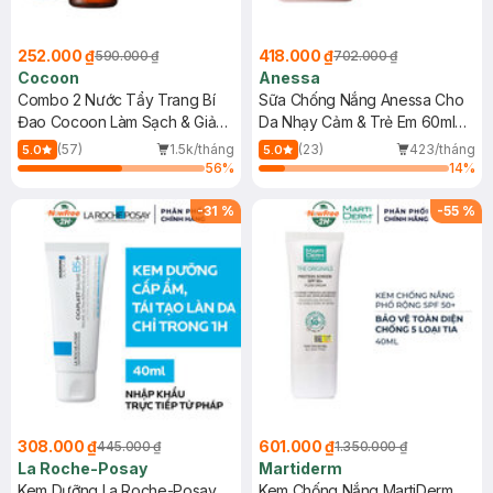
252.000 ₫
418.000 ₫
590.000 ₫
702.000 ₫
Cocoon
Anessa
Combo 2 Nước Tẩy Trang Bí
Sữa Chống Nắng Anessa Cho
Đao Cocoon Làm Sạch & Giảm
Da Nhạy Cảm & Trẻ Em 60ml
Dầu 500ml
(Mới)
(57)
1.5k/tháng
(23)
423/tháng
5.0
5.0
56
%
14
%
-
31
%
-
55
%
308.000 ₫
601.000 ₫
445.000 ₫
1.350.000 ₫
La Roche-Posay
Martiderm
Kem Dưỡng La Roche-Posay
Kem Chống Nắng MartiDerm