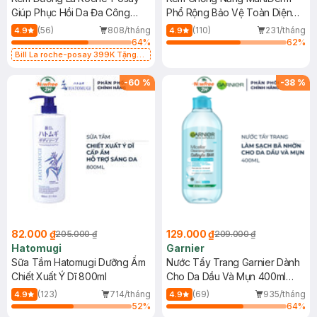
Giúp Phục Hồi Da Đa Công
Phổ Rộng Bảo Vệ Toàn Diện
Dụng 40ml
40ml
(56)
808/tháng
(110)
231/tháng
4.9
4.9
64
%
62
%
Bill La roche-posay 399K Tặng
Gel rửa mặt da dầu nhạy cảm 50ml
(SL có hạn)
-
60
%
-
38
%
82.000 ₫
129.000 ₫
205.000 ₫
209.000 ₫
Hatomugi
Garnier
Sữa Tắm Hatomugi Dưỡng Ẩm
Nước Tẩy Trang Garnier Dành
Chiết Xuất Ý Dĩ 800ml
Cho Da Dầu Và Mụn 400ml
(Mới)
(123)
714/tháng
(69)
935/tháng
4.9
4.9
52
%
64
%