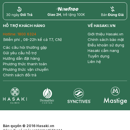
return
nowfree
price
HỖ TRỢ KHÁCH HÀNG
VỀ HASAKI.VN
Hotline:
1800 6324
Giới thiệu Hasaki.vn
(Miễn phí , 08-22h kể cả T7, CN)
Chính sách bảo mật
Điều khoản sử dụng
Các câu hỏi thường gặp
Hasaki cẩm nang
Gửi yêu cầu hỗ trợ
Tuyển dụng
Hướng dẫn đặt hàng
Liên hệ
Phương thức thanh toán
Phương thức vận chuyển
Chính sách đổi trả
Synctives
Clinic
Dermahair
Mastige
Bản quyền © 2016 Hasaki.vn