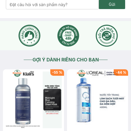
Gửi
GỢI Ý DÀNH RIÊNG CHO BẠN
-
55
%
-
44
%