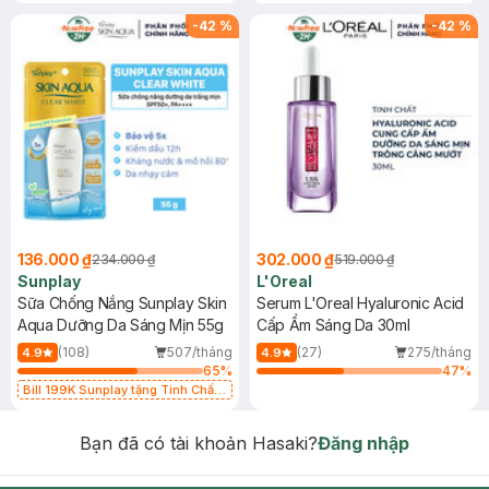
-
42
%
-
42
%
136.000 ₫
302.000 ₫
234.000 ₫
519.000 ₫
Sunplay
L'Oreal
Sữa Chống Nắng Sunplay Skin
Serum L'Oreal Hyaluronic Acid
Aqua Dưỡng Da Sáng Mịn 55g
Cấp Ẩm Sáng Da 30ml
(108)
507/tháng
(27)
275/tháng
4.9
4.9
65
%
47
%
Bill 199K Sunplay tặng Tinh Chất
Chống Nắng 7g trị giá 30K (SL có
hạn)
Bạn đã có tài khoản Hasaki?
Đăng nhập