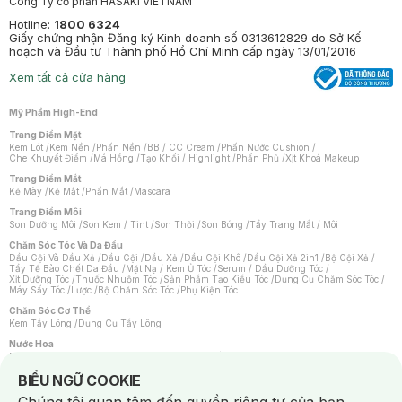
Công Ty cổ phần HASAKI VIETNAM
Hotline:
1800 6324
Giấy chứng nhận Đăng ký Kinh doanh số 0313612829 do Sở Kế
hoạch và Đầu tư Thành phố Hồ Chí Minh cấp ngày 13/01/2016
Xem tất cả cửa hàng
Mỹ Phẩm High-End
Trang Điểm Mặt
Kem Lót
/
Kem Nền
/
Phấn Nền
/
BB / CC Cream
/
Phấn Nước Cushion
/
Che Khuyết Điểm
/
Má Hồng
/
Tạo Khối / Highlight
/
Phấn Phủ
/
Xịt Khoá Makeup
Trang Điểm Mắt
Kẻ Mày
/
Kẻ Mắt
/
Phấn Mắt
/
Mascara
Trang Điểm Môi
Son Dưỡng Môi
/
Son Kem / Tint
/
Son Thỏi
/
Son Bóng
/
Tẩy Trang Mắt / Môi
Chăm Sóc Tóc Và Da Đầu
Dầu Gội Và Dầu Xả
/
Dầu Gội
/
Dầu Xả
/
Dầu Gội Khô
/
Dầu Gội Xả 2in1
/
Bộ Gội Xả
/
Tẩy Tế Bào Chết Da Đầu
/
Mặt Nạ / Kem Ủ Tóc
/
Serum / Dầu Dưỡng Tóc
/
Xịt Dưỡng Tóc
/
Thuốc Nhuộm Tóc
/
Sản Phẩm Tạo Kiểu Tóc
/
Dụng Cụ Chăm Sóc Tóc
/
Máy Sấy Tóc
/
Lược
/
Bộ Chăm Sóc Tóc
/
Phụ Kiện Tóc
Chăm Sóc Cơ Thể
Kem Tẩy Lông
/
Dụng Cụ Tẩy Lông
Nước Hoa
Nước Hoa Nữ
/
Nước Hoa Nam
/
Nước Hoa Cao Cấp
/
Xịt Thơm Toàn Thân
/
Nước Hoa Vùng Kín
Notice about cookies usage
BIỂU NGỮ COOKIE
Chăm Sóc Cá Nhân
Chống Muỗi
/
Khẩu Trang
/
Máy Massage
/
Mặt Nạ Xông Hơi
/
Nước Rửa Tay
/