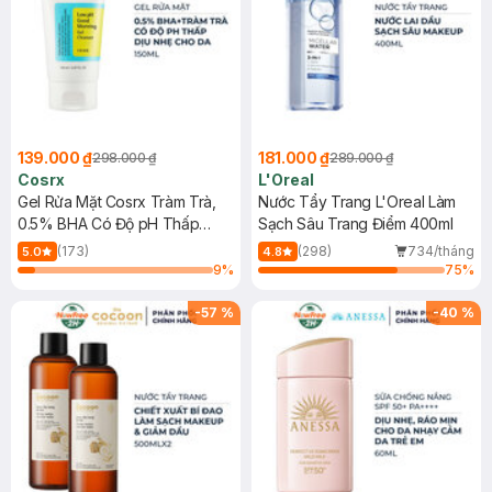
139.000 ₫
181.000 ₫
298.000 ₫
289.000 ₫
Cosrx
L'Oreal
Gel Rửa Mặt Cosrx Tràm Trà,
Nước Tẩy Trang L'Oreal Làm
0.5% BHA Có Độ pH Thấp
Sạch Sâu Trang Điểm 400ml
150ml
(173)
(298)
734/tháng
5.0
4.8
9
%
75
%
-
57
%
-
40
%