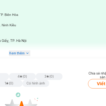
t hoàn toàn độ đàn hồi.
nhiều ngày.
TP. Biên Hòa
-----------------------------------------------------------------------------------------
 Ninh Kiều
DermaHair
ê
structural damage. At DermaHair – a medical-grade hair and scalp care cent
 Giấy, TP. Hà Nội
ed to restore healthy, soft, and naturally resilient hair.
x)
Xem thêm
t use.
Chia sẻ nh
)
4
(
0
)
3
(
0
)
sản
raighteners, curlers).
Viết
1
(
0
)
Có hình ảnh
ure sufficient nourishment along the entire hair shaft.