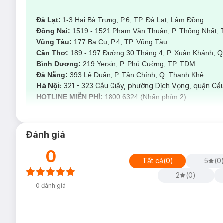
Phù hợp với mọi loại tóc – đặc biệt là tóc tẩy, hư tổn nặng, mấ
Đà Lạt:
1-3 Hai Bà Trưng, P.6, TP. Đà Lạt, Lâm Đồng.
K18 hoạt động sau khi gội, không cần xả lại, hiệu quả kéo dài 
Đồng Nai:
1519 - 1521 Phạm Văn Thuận, P. Thống Nhất, 
-------------------------------------------------------------------------------
Vũng Tàu:
177 Ba Cu, P.4, TP. Vũng Tàu
Cần Thơ:
189 - 197 Đường 30 Tháng 4, P. Xuân Khánh, Q.
Hair Repair – Deep Conditioning – Moisture Treatment at 
Bình Dương:
219 Yersin, P. Phú Cường, TP. TDM
A solution to revive dry, damaged, and lifeless hair
Đà Nẵng:
393 Lê Duẩn, P. Tân Chính, Q. Thanh Kh
Weak, frizzy, split, or brittle hair is a clear sign of internal 
Hà Nội:
321 - 323 Cầu Giấy, phường Dịch Vọng, quận Cầu
repair, deep conditioning, and moisturizing treatments are design
HOTLINE MIỄN PHÍ:
1800 6324 (Nhấn phím 2)
1. Deep Conditioning & Moisture Treatment (Size XS → Ma
Purpose:
Đánh giá
Instantly hydrates dry and dehydrated hair.
0
Leaves hair silky, shiny, and healthy-looking after the firs
Tất cả
(
0
)
5
(
0
Ideal for hair frequently exposed to heat (blow dryers, st
2
(
0
)
Each size corresponds to hair length and thickness to ens
0
đánh giá
2. Milbon Hair Repair (Size XS → Max)
Purpose: