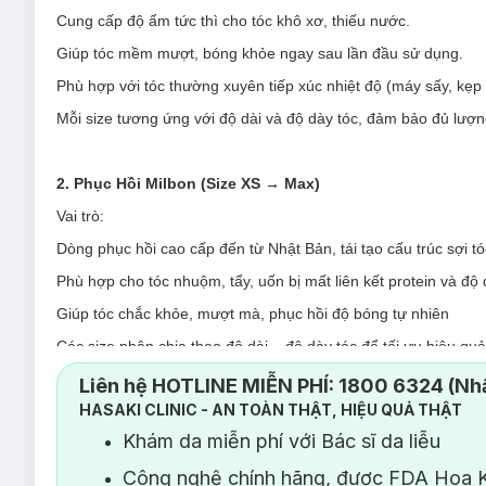
Cung cấp độ ẩm tức thì cho tóc khô xơ, thiếu nước.
Giúp tóc mềm mượt, bóng khỏe ngay sau lần đầu sử dụng.
Phù hợp với tóc thường xuyên tiếp xúc nhiệt độ (máy sấy, kẹp 
Mỗi size tương ứng với độ dài và độ dày tóc, đảm bảo đủ lượn
2. Phục Hồi Milbon (Size XS → Max)
Vai trò:
Dòng phục hồi cao cấp đến từ Nhật Bản, tái tạo cấu trúc sợi tó
Phù hợp cho tóc nhuộm, tẩy, uốn bị mất liên kết protein và độ 
Giúp tóc chắc khỏe, mượt mà, phục hồi độ bóng tự nhiên
Các size phân chia theo độ dài – độ dày tóc để tối ưu hiệu qu
Liên hệ HOTLINE MIỄN PHÍ: 1800 6324 (Nhấ
HASAKI CLINIC - AN TOÀN THẬT, HIỆU QUẢ THẬT
3. Phục Hồi Keratin (Size XS → Max)
Khám da miễn phí với Bác sĩ da liễu
Vai trò:
Công nghệ chính hãng, được FDA Hoa K
Cung cấp lượng Keratin cần thiết cho tóc bị thiếu hụt – nguyê