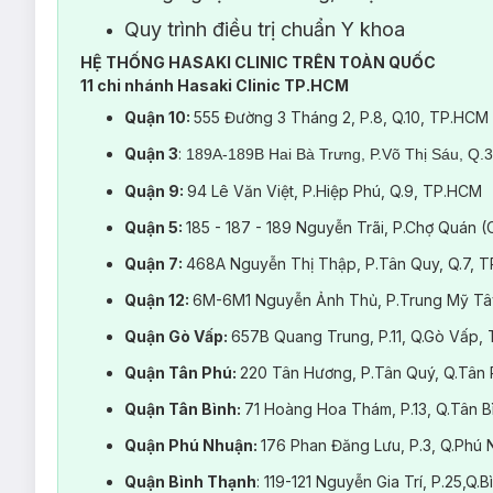
Làm đầy phần lõi tóc, giúp tóc chắc khỏe và giảm xù rối.
Quy trình điều trị chuẩn Y khoa
Thích hợp cho tóc hư tổn nặng do hóa chất hoặc yếu do cơ đị
HỆ THỐNG HASAKI CLINIC TRÊN TOÀN QUỐC
11 chi nhánh Hasaki Clinic TP.HCM
Hiệu quả rõ rệt sau liệu trình 3–5 lần.
Quận 10:
555 Đường 3 Tháng 2, P.8, Q.10, TP.HCM
Quận 3
:
189A-189B Hai Bà Trưng, P.Võ Thị Sáu, Q.
4. Phục Hồi Epres (Size XS → Max)
Vai trò:
Quận 9:
94 Lê Văn Việt, P.Hiệp Phú, Q.9, TP.HCM
Dòng phục hồi công nghệ liên kết phân tử mới (không cần heat
Quận 5:
185 - 187 - 189 Nguyễn Trãi, P.Chợ Quán 
Tăng khả năng giữ màu tóc nhuộm, làm tóc mềm, không bết 
Quận 7:
468A Nguyễn Thị Thập, P.Tân Quy, Q.7, 
Phù hợp với khách hàng muốn phục hồi nhẹ, an toàn, không làm
Quận 12:
6M-6M1 Nguyễn Ảnh Thủ, P.Trung Mỹ Tâ
Không silicon, không gây tích tụ – lý tưởng cho tóc yếu cần thở
Quận Gò Vấp:
657B Quang Trung, P.11, Q.Gò Vấp,
Quận Tân Phú:
220 Tân Hương, P.Tân Quý, Q.Tân
5. Phục Hồi K18 (Size XS →MAX)
Quận Tân Bình:
71 Hoàng Hoa Thám, P.13, Q.Tân 
Vai trò:
Quận Phú Nhuận:
176 Phan Đăng Lưu, P.3, Q.Ph
Công nghệ phục hồi đột phá từ Mỹ, tái tạo liên kết polypepti
Quận Bình Thạnh
: 119-121 Nguyễn Gia Trí, P.25,Q
Phục hồi tóc từ cấp độ vi mô chỉ sau 4 phút.