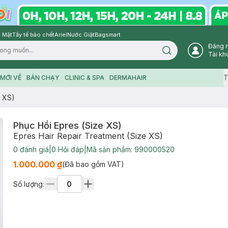
 Mặt
Tẩy tế bào chết
Ariel
Nước Giặt
Bagsmart
Đăng 
Search icon
Tài kh
T
MỚI VỀ
BÁN CHẠY
CLINIC & SPA
DERMAHAIR
e XS)
Phục Hồi Epres (Size XS)
Epres Hair Repair Treatment (Size XS)
0
đánh giá
|
0
Hỏi đáp
|
Mã sản phẩm:
990000520
1.000.000 ₫
(Đã bao gồm VAT)
Số lượng: