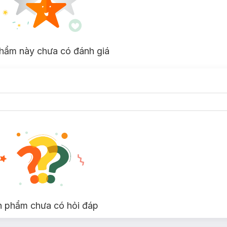
ture from within.
 protein bonds and lost elasticity.
ne.
orption.
hẩm này chưa có đánh giá
or brittle hair lacks.
nd reducing frizz.
air.
e for fine or fragile hair.
ut weighing it down.
n phẩm chưa có hỏi đáp
out altering hair structure.