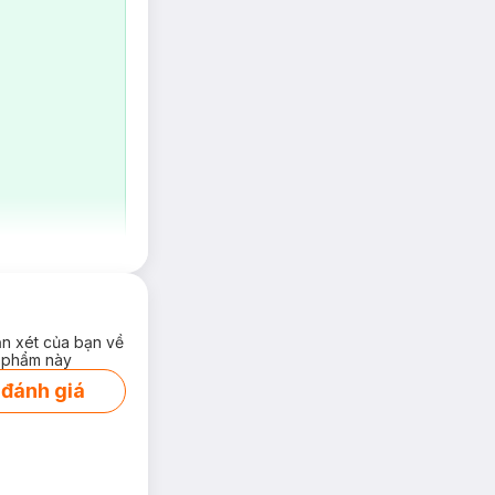
-----------------------
er – our intensive
ận xét của bạn về
 phẩm này
 đánh giá