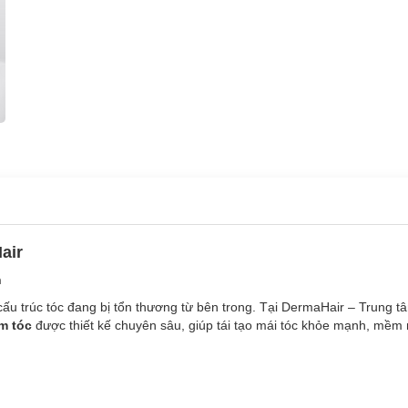
air
n
 cấu trúc tóc đang bị tổn thương từ bên trong. Tại DermaHair – Trung 
m tóc
được thiết kế chuyên sâu, giúp tái tạo mái tóc khỏe mạnh, mềm