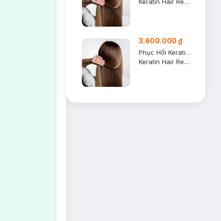
Keratin Hair Repair Treatment (Size S)
3.600.000 ₫
Phục Hồi Keratin (Size L)
Keratin Hair Repair Treatment (Size L)
c.