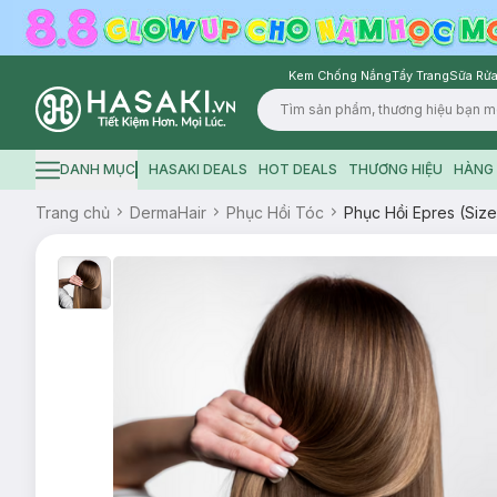
Kem Chống Nắng
Tẩy Trang
Sữa Rửa
Logo
DANH MỤC
HASAKI DEALS
HOT DEALS
THƯƠNG HIỆU
HÀNG 
Hamburger icon
Trang chủ
DermaHair
Phục Hồi Tóc
Phục Hồi Epres (Siz