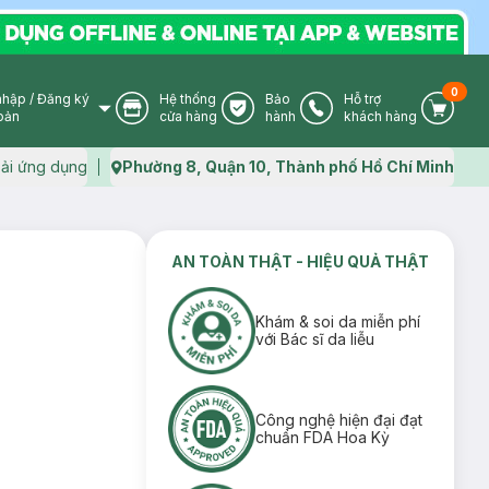
0
nhập
/
Đăng ký
Hệ thống
Bảo
Hỗ trợ
User Icon
Store Icon
Warranty Icon
Phone Icon
Cart I
oản
cửa hàng
hành
khách hàng
ải ứng dụng
Phường 8, Quận 10, Thành phố Hồ Chí Minh
Map icon
AN TOÀN THẬT - HIỆU QUẢ THẬT
Khám & soi da miễn phí
với Bác sĩ da liễu
Công nghệ hiện đại đạt
chuẩn FDA Hoa Kỳ