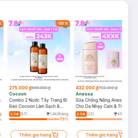
%
-
53
%
-
38
%
an't do.
275.000 ₫
432.000 ₫
590.000 ₫
702.000 ₫
Cocoon
Anessa
m
Combo 2 Nước Tẩy Trang Bí
Sữa Chống Nắng Anessa
Đao Cocoon Làm Sạch &
Cho Da Nhạy Cảm & Trẻ Em
Giảm Dầu 500ml
60ml (Mới)
g
(57)
1.4k/tháng
(23)
410/tháng
5.0
5.0
%
75
%
34
%
Thêm giỏ hàng
Thêm giỏ hàng