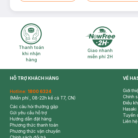
Thanh toán khi nhận hàng
Giao nhanh miễ
Thanh toán
Giao nhanh
khi nhận
miễn phí 2H
hàng
HỖ TRỢ KHÁCH HÀNG
VỀ HA
Giới th
Hotline:
1800 6324
Chính 
(Miễn phí , 08-22h kể cả T7, CN)
Điều k
Các câu hỏi thường gặp
Hasaki
Gửi yêu cầu hỗ trợ
Tuyển 
Hướng dẫn đặt hàng
Liên hệ
Phương thức thanh toán
Phương thức vận chuyển
Chính sách đổi trả