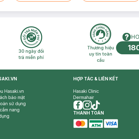
HO
18
n phí 2H
30 ngày đổi trả miễn phí
Thương hiệu uy 
Thương hiệu
30 ngày đổi
uy tín toàn
trả miễn phí
cầu
SAKI.VN
HỢP TÁC & LIÊN KẾT
iệu Hasaki.vn
Hasaki Clinic
sách bảo mật
Dermahair
hoản sử dụng
 cẩm nang
facebook
THANH TOÁN
instagram
tiktok
dụng
master card
ATM card
visa card