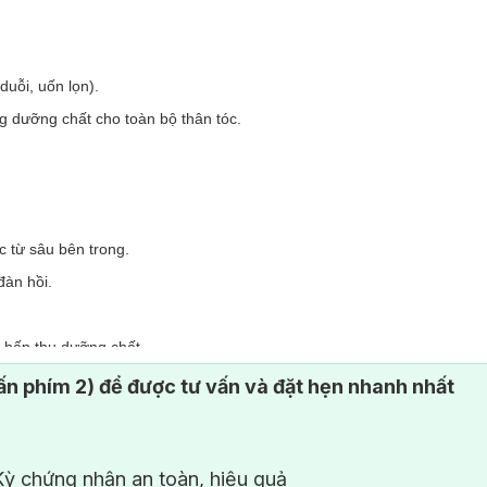
duỗi, uốn lọn).
g dưỡng chất cho toàn bộ thân tóc.
c từ sâu bên trong.
đàn hồi.
ả hấp thụ dưỡng chất.
n phím 2) để được tư vấn và đặt hẹn nhanh nhất
ỳ chứng nhận an toàn, hiệu quả
n nhân khiến tóc yếu, gãy rụng