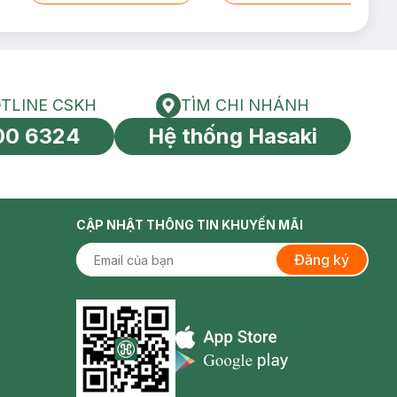
TLINE CSKH
TÌM CHI NHÁNH
HOTLINE CSKH
Tìm chi nhánh
00 6324
Hệ thống Hasaki
tín toàn cầu
CẬP NHẬT THÔNG TIN KHUYẾN MÃI
Đăng ký
Appstore icon
Goolge Play icon