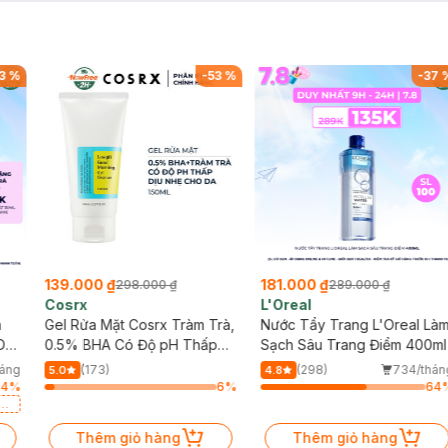
ng breathability.
3
%
-
53
%
-
37
eptide chains deep within the hair – something traditional treatments c
ely damaged hair lacking elasticity.
 effects.
139.000 ₫
181.000 ₫
298.000 ₫
289.000 ₫
Cosrx
L'Oreal
h
Gel Rửa Mặt Cosrx Tràm Trà,
Nước Tẩy Trang L'Oreal Là
Da
0.5% BHA Có Độ pH Thấp
Sạch Sâu Trang Điểm 400ml
150ml
háng
(173)
(298)
734/thán
5.0
4.8
64
%
6
%
64
a
Thêm giỏ hàng
Thêm giỏ hàng