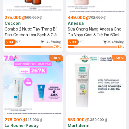
275.000 ₫
449.000 ₫
590.000 ₫
702.000 ₫
Cocoon
Anessa
Combo 2 Nước Tẩy Trang Bí
Sữa Chống Nắng Anessa Cho
Đao Cocoon Làm Sạch & Giảm
Da Nhạy Cảm & Trẻ Em 60ml
Dầu 500ml
(Mới)
(57)
1.4k/tháng
(23)
394/tháng
5.0
5.0
75
%
13
%
-
38
%
-
59
%
278.000 ₫
553.000 ₫
445.000 ₫
1.350.000 ₫
La Roche-Posay
Martiderm