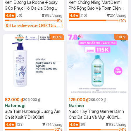
Kem Dưỡng La Roche-Posay
Kem Chống Nắng MartiDerm
Giúp Phục Hồi Da Đa Công
Phổ Rộng Bảo Vệ Toàn Diện
Dụng 40ml
40ml
(56)
895/tháng
(110)
251/tháng
4.9
4.9
9
%
75
%
Bill La roche-posay 399K Tặng
Gel rửa mặt da dầu nhạy cảm 50ml
(SL có hạn)
-
60
%
-
38
%
82.000 ₫
129.000 ₫
205.000 ₫
209.000 ₫
Hatomugi
Garnier
Sữa Tắm Hatomugi Dưỡng Ẩm
Nước Tẩy Trang Garnier Dành
Chiết Xuất Ý Dĩ 800ml
Cho Da Dầu Và Mụn 400ml
(Mới)
(123)
714/tháng
(69)
935/tháng
4.9
4.9
52
%
64
%