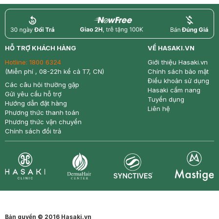
return
nowfree
price
HỖ TRỢ KHÁCH HÀNG
VỀ HASAKI.VN
Hotline:
1800 6324
Giới thiệu Hasaki.vn
(Miễn phí , 08-22h kể cả T7, CN)
Chính sách bảo mật
Điều khoản sử dụng
Các câu hỏi thường gặp
Hasaki cẩm nang
Gửi yêu cầu hỗ trợ
Tuyển dụng
Hướng dẫn đặt hàng
Liên hệ
Phương thức thanh toán
Phương thức vận chuyển
Chính sách đổi trả
Synctives
Clinic
Dermahair
Mastige
Bản quyền © 2016 Hasaki.vn