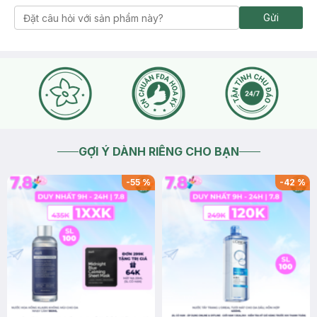
Gửi
GỢI Ý DÀNH RIÊNG CHO BẠN
-
55
%
-
42
%