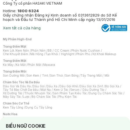
Công Ty cổ phần HASAKI VIETNAM
Hotline:
1800 6324
Giấy chứng nhận Đăng ký Kinh doanh số 0313612829 do Sở Kế
hoạch và Đầu tư Thành phố Hồ Chí Minh cấp ngày 13/01/2016
Xem tất cả cửa hàng
Mỹ Phẩm High-End
Trang Điểm Mặt
Kem Lót
/
Kem Nền
/
Phấn Nền
/
BB / CC Cream
/
Phấn Nước Cushion
/
Che Khuyết Điểm
/
Má Hồng
/
Tạo Khối / Highlight
/
Phấn Phủ
/
Xịt Khoá Makeup
Trang Điểm Mắt
Kẻ Mày
/
Kẻ Mắt
/
Phấn Mắt
/
Mascara
Trang Điểm Môi
Son Dưỡng Môi
/
Son Kem / Tint
/
Son Thỏi
/
Son Bóng
/
Tẩy Trang Mắt / Môi
Chăm Sóc Tóc Và Da Đầu
Dầu Gội Và Dầu Xả
/
Dầu Gội
/
Dầu Xả
/
Dầu Gội Khô
/
Dầu Gội Xả 2in1
/
Bộ Gội Xả
/
Tẩy Tế Bào Chết Da Đầu
/
Mặt Nạ / Kem Ủ Tóc
/
Serum / Dầu Dưỡng Tóc
/
Xịt Dưỡng Tóc
/
Thuốc Nhuộm Tóc
/
Sản Phẩm Tạo Kiểu Tóc
/
Dụng Cụ Chăm Sóc Tóc
/
Máy Sấy Tóc
/
Lược
/
Bộ Chăm Sóc Tóc
/
Phụ Kiện Tóc
Chăm Sóc Cơ Thể
Kem Tẩy Lông
/
Dụng Cụ Tẩy Lông
Nước Hoa
Nước Hoa Nữ
/
Nước Hoa Nam
/
Nước Hoa Cao Cấp
/
Xịt Thơm Toàn Thân
/
Nước Hoa Vùng Kín
Notice about cookies usage
BIỂU NGỮ COOKIE
Chăm Sóc Cá Nhân