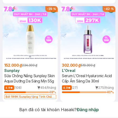
-
35
%
-
42
%
152.000 ₫
302.000 ₫
234.000 ₫
519.000 ₫
Sunplay
L'Oreal
Sữa Chống Nắng Sunplay Skin
Serum L'Oreal Hyaluronic Acid
Aqua Dưỡng Da Sáng Mịn 55g
Cấp Ẩm Sáng Da 30ml
(108)
454/tháng
(27)
275/tháng
4.9
4.9
48
%
40
%
Bill 199K Sunplay tặng Tinh Chất
Chống Nắng 7g trị giá 30K (SL có
hạn)
Bạn đã có tài khoản Hasaki?
Đăng nhập