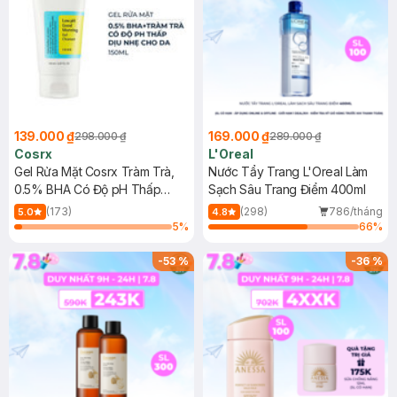
139.000 ₫
169.000 ₫
298.000 ₫
289.000 ₫
Cosrx
L'Oreal
Gel Rửa Mặt Cosrx Tràm Trà,
Nước Tẩy Trang L'Oreal Làm
0.5% BHA Có Độ pH Thấp
Sạch Sâu Trang Điểm 400ml
150ml
(173)
(298)
786/tháng
5.0
4.8
5
%
66
%
-
53
%
-
36
%