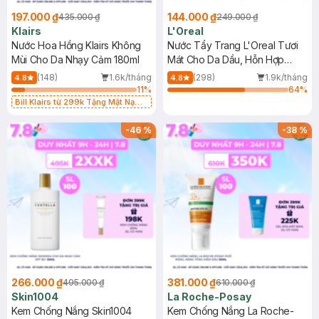
197.000 ₫
144.000 ₫
435.000 ₫
249.000 ₫
Klairs
L'Oreal
Nước Hoa Hồng Klairs Không
Nước Tẩy Trang L'Oreal Tươi
Mùi Cho Da Nhạy Cảm 180ml
Mát Cho Da Dầu, Hỗn Hợp
400ml
(148)
1.6k/tháng
(298)
1.9k/tháng
4.8
4.8
11
%
64
%
Bill Klairs từ 299k Tặng Mặt Nạ
Làm Dịu Da & Kiểm Soát Dầu Nhờn
25ml (SL Có Hạn)
-
46
%
-
38
%
266.000 ₫
381.000 ₫
495.000 ₫
610.000 ₫
Skin1004
La Roche-Posay
Kem Chống Nắng Skin1004
Kem Chống Nắng La Roche-