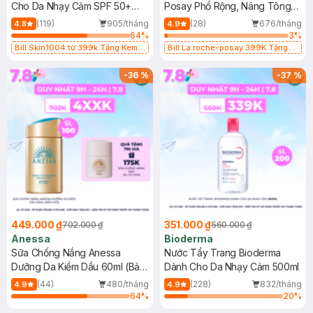
Cho Da Nhạy Cảm SPF 50+
Posay Phổ Rộng, Nâng Tông
50ml
Kiềm Dầu 50ml
(119)
905/tháng
(28)
676/tháng
4.8
4.9
64
%
3
%
Bill Skin1004 từ 399k Tặng Kem
Bill La roche-posay 399K Tặng
Chống Nắng Cho Da Nhạy Cảm
Gel rửa mặt da dầu nhạy cảm 50ml
SPF 50+ 20ml (SL Có Hạn)
(SL có hạn)
-
36
%
-
37
%
449.000 ₫
351.000 ₫
702.000 ₫
560.000 ₫
Anessa
Bioderma
Sữa Chống Nắng Anessa
Nước Tẩy Trang Bioderma
Dưỡng Da Kiềm Dầu 60ml (Bản
Dành Cho Da Nhạy Cảm 500ml
Mới)
(44)
480/tháng
(228)
832/tháng
4.9
4.9
64
%
20
%