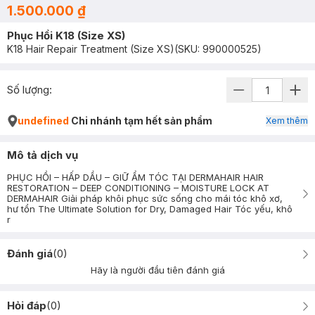
1.500.000 ₫
Phục Hồi K18 (Size XS)
K18 Hair Repair Treatment (Size XS)
(SKU:
990000525
)
Số lượng:
undefined
Chi nhánh tạm hết sản phẩm
Xem thêm
Mô tả dịch vụ
PHỤC HỒI – HẤP DẦU – GIỮ ẨM TÓC TẠI DERMAHAIR HAIR
RESTORATION – DEEP CONDITIONING – MOISTURE LOCK AT
DERMAHAIR Giải pháp khôi phục sức sống cho mái tóc khô xơ,
hư tổn The Ultimate Solution for Dry, Damaged Hair Tóc yếu, khô
r
Đánh giá
(
0
)
Hãy là người đầu tiên đánh giá
Hỏi đáp
(
0
)