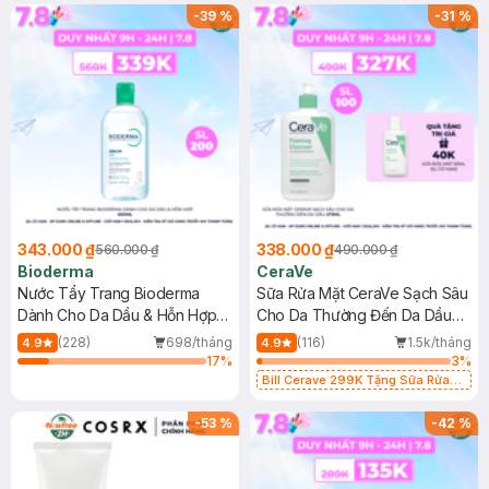
-
39
%
-
31
%
343.000 ₫
338.000 ₫
560.000 ₫
490.000 ₫
Bioderma
CeraVe
Nước Tẩy Trang Bioderma
Sữa Rửa Mặt CeraVe Sạch Sâu
Dành Cho Da Dầu & Hỗn Hợp
Cho Da Thường Đến Da Dầu
500ml
473ml
(228)
698/tháng
(116)
1.5k/tháng
4.9
4.9
17
%
3
%
Bill Cerave 299K Tặng Sữa Rửa
Mặt Cerave 30ml (SL có hạn)
-
53
%
-
42
%