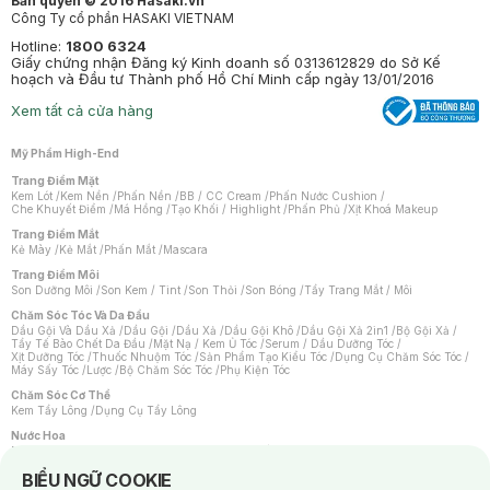
Bản quyền © 2016 Hasaki.vn
Công Ty cổ phần HASAKI VIETNAM
Hotline:
1800 6324
Giấy chứng nhận Đăng ký Kinh doanh số 0313612829 do Sở Kế
hoạch và Đầu tư Thành phố Hồ Chí Minh cấp ngày 13/01/2016
Xem tất cả cửa hàng
Mỹ Phẩm High-End
Trang Điểm Mặt
Kem Lót
/
Kem Nền
/
Phấn Nền
/
BB / CC Cream
/
Phấn Nước Cushion
/
Che Khuyết Điểm
/
Má Hồng
/
Tạo Khối / Highlight
/
Phấn Phủ
/
Xịt Khoá Makeup
Trang Điểm Mắt
Kẻ Mày
/
Kẻ Mắt
/
Phấn Mắt
/
Mascara
Trang Điểm Môi
Son Dưỡng Môi
/
Son Kem / Tint
/
Son Thỏi
/
Son Bóng
/
Tẩy Trang Mắt / Môi
Chăm Sóc Tóc Và Da Đầu
Dầu Gội Và Dầu Xả
/
Dầu Gội
/
Dầu Xả
/
Dầu Gội Khô
/
Dầu Gội Xả 2in1
/
Bộ Gội Xả
/
Tẩy Tế Bào Chết Da Đầu
/
Mặt Nạ / Kem Ủ Tóc
/
Serum / Dầu Dưỡng Tóc
/
Xịt Dưỡng Tóc
/
Thuốc Nhuộm Tóc
/
Sản Phẩm Tạo Kiểu Tóc
/
Dụng Cụ Chăm Sóc Tóc
/
Máy Sấy Tóc
/
Lược
/
Bộ Chăm Sóc Tóc
/
Phụ Kiện Tóc
Chăm Sóc Cơ Thể
Kem Tẩy Lông
/
Dụng Cụ Tẩy Lông
Nước Hoa
Nước Hoa Nữ
/
Nước Hoa Nam
/
Nước Hoa Cao Cấp
/
Xịt Thơm Toàn Thân
/
Nước Hoa Vùng Kín
Notice about cookies usage
BIỂU NGỮ COOKIE
Chăm Sóc Cá Nhân