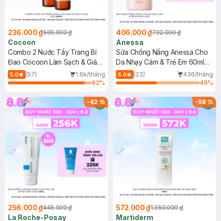
236.000 ₫
406.000 ₫
590.000 ₫
702.000 ₫
Cocoon
Anessa
Combo 2 Nước Tẩy Trang Bí
Sữa Chống Nắng Anessa Cho
Đao Cocoon Làm Sạch & Giảm
Da Nhạy Cảm & Trẻ Em 60ml
Dầu 500ml
(Mới)
(57)
1.6k/tháng
(23)
436/tháng
5.0
5.0
92
%
49
%
-
42
%
-
58
%
256.000 ₫
572.000 ₫
445.000 ₫
1.350.000 ₫
La Roche-Posay
Martiderm