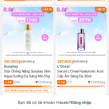
-
44
%
-
43
%
130.000 ₫
297.000 ₫
234.000 ₫
519.000 ₫
Sunplay
L'Oreal
Sữa Chống Nắng Sunplay Skin
Serum L'Oreal Hyaluronic Acid
Aqua Dưỡng Da Sáng Mịn 55g
Cấp Ẩm Sáng Da 30ml
(108)
531/tháng
(27)
279/tháng
4.9
4.9
92
%
4
%
Bill 199K Sunplay tặng Tinh Chất
Chống Nắng 7g trị giá 30K (SL có
hạn)
Bạn đã có tài khoản Hasaki?
Đăng nhập