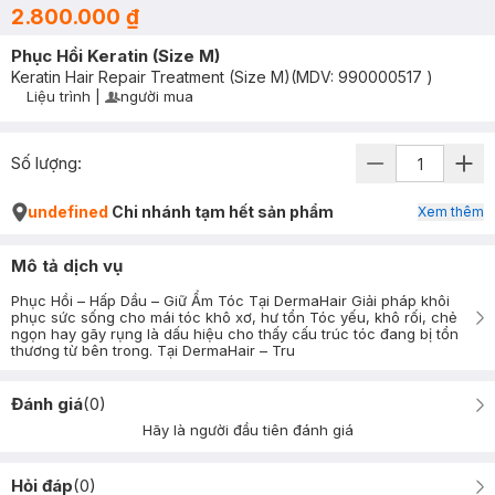
2.800.000 ₫
Phục Hồi Keratin (Size M)
Keratin Hair Repair Treatment (Size M)
(MDV:
990000517
)
Liệu trình
|
người mua
User Product Icon
Timer Gray Icon
Số lượng:
undefined
Chi nhánh tạm hết sản phẩm
Xem thêm
Mô tả dịch vụ
Phục Hồi – Hấp Dầu – Giữ Ẩm Tóc Tại DermaHair Giải pháp khôi
phục sức sống cho mái tóc khô xơ, hư tổn Tóc yếu, khô rối, chẻ
ngọn hay gãy rụng là dấu hiệu cho thấy cấu trúc tóc đang bị tổn
thương từ bên trong. Tại DermaHair – Tru
Đánh giá
(
0
)
Hãy là người đầu tiên đánh giá
Hỏi đáp
(
0
)