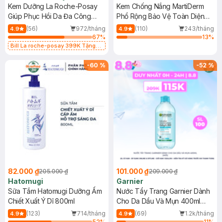
Kem Dưỡng La Roche-Posay
Kem Chống Nắng MartiDerm
Giúp Phục Hồi Da Đa Công
Phổ Rộng Bảo Vệ Toàn Diện
Dụng 40ml
40ml
(56)
972/tháng
(110)
243/tháng
4.9
4.9
67
%
13
%
Bill La roche-posay 399K Tặng
Gel rửa mặt da dầu nhạy cảm 50ml
(SL có hạn)
-
60
%
-
52
%
82.000 ₫
101.000 ₫
205.000 ₫
209.000 ₫
Hatomugi
Garnier
Sữa Tắm Hatomugi Dưỡng Ẩm
Nước Tẩy Trang Garnier Dành
Chiết Xuất Ý Dĩ 800ml
Cho Da Dầu Và Mụn 400ml
(Mới)
(123)
714/tháng
(69)
1.2k/tháng
4.9
4.9
52
%
11
%