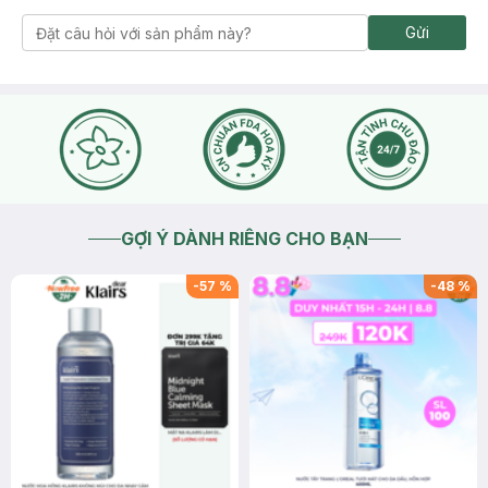
Gửi
GỢI Ý DÀNH RIÊNG CHO BẠN
-
57
%
-
48
%