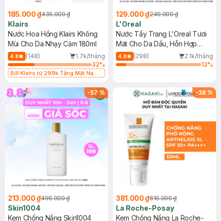
185.000 ₫
129.000 ₫
435.000 ₫
249.000 ₫
Klairs
L'Oreal
Nước Hoa Hồng Klairs Không
Nước Tẩy Trang L'Oreal Tươi
Mùi Cho Da Nhạy Cảm 180ml
Mát Cho Da Dầu, Hỗn Hợp
400ml
(148)
1.7k/tháng
(298)
2.1k/tháng
4.8
4.8
32
%
12
%
Bill Klairs từ 299k Tặng Mặt Nạ
Làm Dịu Da & Kiểm Soát Dầu Nhờn
25ml (SL Có Hạn)
-
57
%
-
38
%
213.000 ₫
381.000 ₫
495.000 ₫
610.000 ₫
Skin1004
La Roche-Posay
Kem Chống Nắng Skin1004
Kem Chống Nắng La Roche-