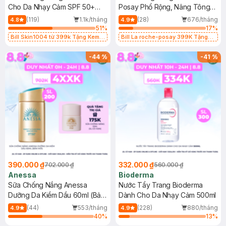
Cho Da Nhạy Cảm SPF 50+
Posay Phổ Rộng, Nâng Tông
50ml
Kiềm Dầu 50ml
(119)
1.1k/tháng
(28)
676/tháng
4.8
4.9
51
%
17
%
Bill Skin1004 từ 399k Tặng Kem
Bill La roche-posay 399K Tặng
Chống Nắng Cho Da Nhạy Cảm
Gel rửa mặt da dầu nhạy cảm 50ml
SPF 50+ 20ml (SL Có Hạn)
(SL có hạn)
-
44
%
-
41
%
390.000 ₫
332.000 ₫
702.000 ₫
560.000 ₫
Anessa
Bioderma
Sữa Chống Nắng Anessa
Nước Tẩy Trang Bioderma
Dưỡng Da Kiềm Dầu 60ml (Bản
Dành Cho Da Nhạy Cảm 500ml
Mới)
(44)
553/tháng
(228)
880/tháng
4.9
4.9
40
%
13
%