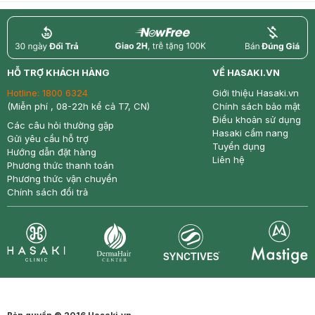
return
nowfree
price
HỖ TRỢ KHÁCH HÀNG
VỀ HASAKI.VN
Hotline:
1800 6324
Giới thiệu Hasaki.vn
(Miễn phí , 08-22h kể cả T7, CN)
Chính sách bảo mật
Điều khoản sử dụng
Các câu hỏi thường gặp
Hasaki cẩm nang
Gửi yêu cầu hỗ trợ
Tuyển dụng
Hướng dẫn đặt hàng
Liên hệ
Phương thức thanh toán
Phương thức vận chuyển
Chính sách đổi trả
Synctives
Clinic
Dermahair
Mastige