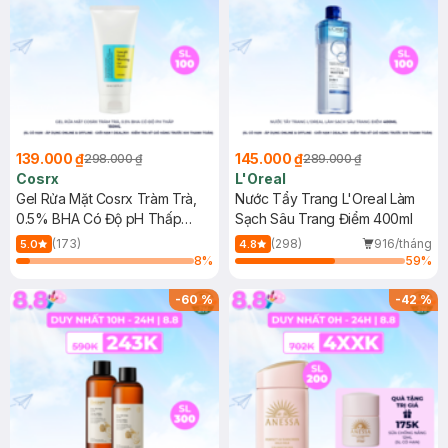
139.000 ₫
145.000 ₫
298.000 ₫
289.000 ₫
Cosrx
L'Oreal
Gel Rửa Mặt Cosrx Tràm Trà,
Nước Tẩy Trang L'Oreal Làm
0.5% BHA Có Độ pH Thấp
Sạch Sâu Trang Điểm 400ml
150ml
(173)
(298)
916/tháng
5.0
4.8
8
%
59
%
-
60
%
-
42
%