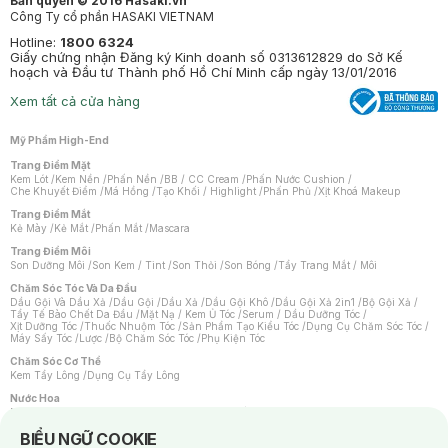
Bản quyền © 2016 Hasaki.vn
Công Ty cổ phần HASAKI VIETNAM
Hotline:
1800 6324
Giấy chứng nhận Đăng ký Kinh doanh số 0313612829 do Sở Kế
hoạch và Đầu tư Thành phố Hồ Chí Minh cấp ngày 13/01/2016
Xem tất cả cửa hàng
Mỹ Phẩm High-End
Trang Điểm Mặt
Kem Lót
/
Kem Nền
/
Phấn Nền
/
BB / CC Cream
/
Phấn Nước Cushion
/
Che Khuyết Điểm
/
Má Hồng
/
Tạo Khối / Highlight
/
Phấn Phủ
/
Xịt Khoá Makeup
Trang Điểm Mắt
Kẻ Mày
/
Kẻ Mắt
/
Phấn Mắt
/
Mascara
Trang Điểm Môi
Son Dưỡng Môi
/
Son Kem / Tint
/
Son Thỏi
/
Son Bóng
/
Tẩy Trang Mắt / Môi
Chăm Sóc Tóc Và Da Đầu
Dầu Gội Và Dầu Xả
/
Dầu Gội
/
Dầu Xả
/
Dầu Gội Khô
/
Dầu Gội Xả 2in1
/
Bộ Gội Xả
/
Tẩy Tế Bào Chết Da Đầu
/
Mặt Nạ / Kem Ủ Tóc
/
Serum / Dầu Dưỡng Tóc
/
Xịt Dưỡng Tóc
/
Thuốc Nhuộm Tóc
/
Sản Phẩm Tạo Kiểu Tóc
/
Dụng Cụ Chăm Sóc Tóc
/
Máy Sấy Tóc
/
Lược
/
Bộ Chăm Sóc Tóc
/
Phụ Kiện Tóc
Chăm Sóc Cơ Thể
Kem Tẩy Lông
/
Dụng Cụ Tẩy Lông
Nước Hoa
Nước Hoa Nữ
/
Nước Hoa Nam
/
Nước Hoa Cao Cấp
/
Xịt Thơm Toàn Thân
/
Nước Hoa Vùng Kín
Notice about cookies usage
BIỂU NGỮ COOKIE
Chăm Sóc Cá Nhân