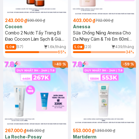
243.000 ₫
403.000 ₫
590.000 ₫
702.000 ₫
Cocoon
Anessa
Combo 2 Nước Tẩy Trang Bí
Sữa Chống Nắng Anessa Cho
Đao Cocoon Làm Sạch & Giảm
Da Nhạy Cảm & Trẻ Em 60ml
Dầu 500ml
(Mới)
(57)
1.6k/tháng
(23)
439/tháng
5.0
5.0
65
%
34
%
-
40
%
-
59
%
267.000 ₫
553.000 ₫
445.000 ₫
1.350.000 ₫
La Roche-Posay
Martiderm