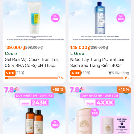
139.000 ₫
145.000 ₫
298.000 ₫
289.000 ₫
Cosrx
L'Oreal
Gel Rửa Mặt Cosrx Tràm Trà,
Nước Tẩy Trang L'Oreal Làm
0.5% BHA Có Độ pH Thấp
Sạch Sâu Trang Điểm 400ml
150ml
(173)
(298)
916/tháng
5.0
4.8
7
%
3
%
-
59
%
-
43
%