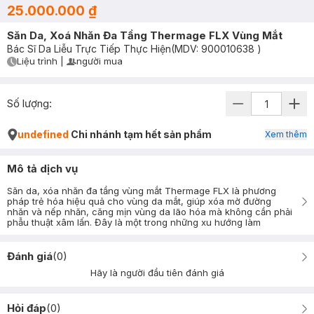
25.000.000 ₫
Săn Da, Xoá Nhăn Đa Tầng Thermage FLX Vùng Mắt
Bác Sĩ Da Liễu Trực Tiếp Thực Hiện
(MDV:
900010638
)
Liệu trình
|
người mua
User Product Icon
Timer Gray Icon
Số lượng:
undefined
Chi nhánh tạm hết sản phẩm
Xem thêm
Mô tả dịch vụ
Săn da, xóa nhăn đa tầng vùng mắt Thermage FLX là phương
pháp trẻ hóa hiệu quả cho vùng da mắt, giúp xóa mờ đường
nhăn và nếp nhăn, căng mịn vùng da lão hóa mà không cần phải
phẫu thuật xâm lấn. Đây là một trong những xu hướng làm
Đánh giá
(
0
)
Hãy là người đầu tiên đánh giá
Hỏi đáp
(
0
)