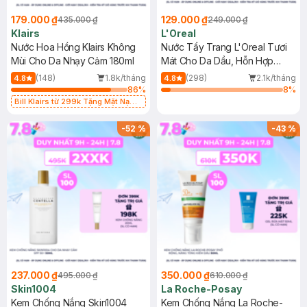
179.000 ₫
129.000 ₫
435.000 ₫
249.000 ₫
Klairs
L'Oreal
Nước Hoa Hồng Klairs Không
Nước Tẩy Trang L'Oreal Tươi
Mùi Cho Da Nhạy Cảm 180ml
Mát Cho Da Dầu, Hỗn Hợp
400ml
(148)
1.8k/tháng
(298)
2.1k/tháng
4.8
4.8
86
%
8
%
Bill Klairs từ 299k Tặng Mặt Nạ
Làm Dịu Da & Kiểm Soát Dầu Nhờn
25ml (SL Có Hạn)
-
52
%
-
43
%
237.000 ₫
350.000 ₫
495.000 ₫
610.000 ₫
Skin1004
La Roche-Posay
Kem Chống Nắng Skin1004
Kem Chống Nắng La Roche-