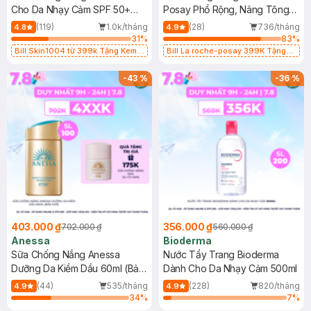
Cho Da Nhạy Cảm SPF 50+
Posay Phổ Rộng, Nâng Tông
50ml
Kiềm Dầu 50ml
(119)
1.0k/tháng
(28)
736/tháng
4.8
4.9
31
%
83
%
Bill Skin1004 từ 399k Tặng Kem
Bill La roche-posay 399K Tặng
Chống Nắng Cho Da Nhạy Cảm
Gel rửa mặt da dầu nhạy cảm 50ml
SPF 50+ 20ml (SL Có Hạn)
(SL có hạn)
-
43
%
-
36
%
403.000 ₫
356.000 ₫
702.000 ₫
560.000 ₫
Anessa
Bioderma
Sữa Chống Nắng Anessa
Nước Tẩy Trang Bioderma
Dưỡng Da Kiềm Dầu 60ml (Bản
Dành Cho Da Nhạy Cảm 500ml
Mới)
(44)
535/tháng
(228)
820/tháng
4.9
4.9
34
%
7
%