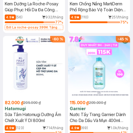
Kem Dưỡng La Roche-Posay
Kem Chống Nắng MartiDerm
Giúp Phục Hồi Da Đa Công
Phổ Rộng Bảo Vệ Toàn Diện
Dụng 40ml
40ml
(56)
932/tháng
(110)
251/tháng
4.9
4.9
77
%
75
%
Bill La roche-posay 399K Tặng
Gel rửa mặt da dầu nhạy cảm 50ml
(SL có hạn)
-
60
%
-
45
%
82.000 ₫
115.000 ₫
205.000 ₫
209.000 ₫
Hatomugi
Garnier
Sữa Tắm Hatomugi Dưỡng Ẩm
Nước Tẩy Trang Garnier Dành
Chiết Xuất Ý Dĩ 800ml
Cho Da Dầu Và Mụn 400ml
(Mới)
(123)
714/tháng
(69)
1.0k/tháng
4.9
4.9
52
%
47
%