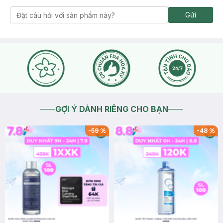
Gửi
GỢI Ý DÀNH RIÊNG CHO BẠN
-
59
%
-
48
%