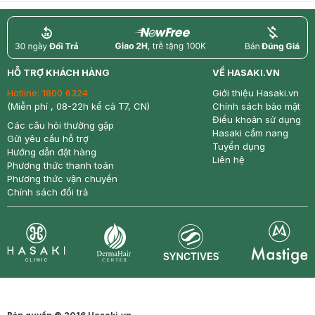
return
nowfree
price
HỖ TRỢ KHÁCH HÀNG
VỀ HASAKI.VN
Hotline:
1800 6324
Giới thiệu Hasaki.vn
(Miễn phí , 08-22h kể cả T7, CN)
Chính sách bảo mật
Điều khoản sử dụng
Các câu hỏi thường gặp
Hasaki cẩm nang
Gửi yêu cầu hỗ trợ
Tuyển dụng
Hướng dẫn đặt hàng
Liên hệ
Phương thức thanh toán
Phương thức vận chuyển
Chính sách đổi trả
Synctives
Clinic
Dermahair
Mastige