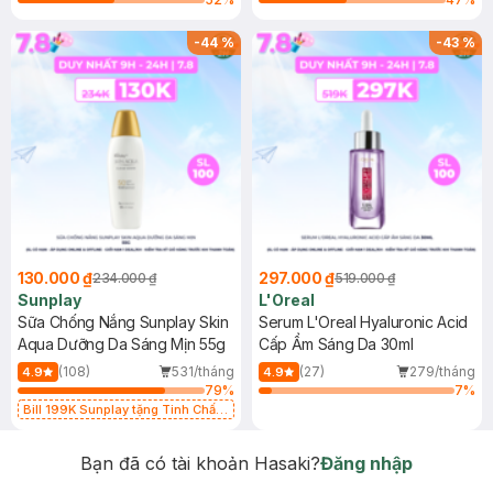
-
44
%
-
43
%
130.000 ₫
297.000 ₫
234.000 ₫
519.000 ₫
Sunplay
L'Oreal
Sữa Chống Nắng Sunplay Skin
Serum L'Oreal Hyaluronic Acid
Aqua Dưỡng Da Sáng Mịn 55g
Cấp Ẩm Sáng Da 30ml
(108)
531/tháng
(27)
279/tháng
4.9
4.9
79
%
7
%
Bill 199K Sunplay tặng Tinh Chất
Chống Nắng 7g trị giá 30K (SL có
hạn)
Bạn đã có tài khoản Hasaki?
Đăng nhập