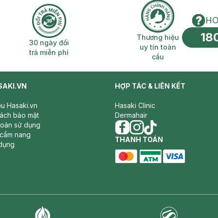
HO
18
n phí 2H
30 ngày đổi trả miễn phí
Thương hiệu uy 
Thương hiệu
30 ngày đổi
uy tín toàn
trả miễn phí
cầu
SAKI.VN
HỢP TÁC & LIÊN KẾT
iệu Hasaki.vn
Hasaki Clinic
sách bảo mật
Dermahair
hoản sử dụng
 cẩm nang
facebook
THANH TOÁN
instagram
tiktok
dụng
master card
ATM card
visa card