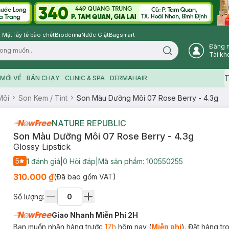
 Mặt
Tẩy tế bào chết
Bioderma
Nước Giặt
Bagsmart
Đăng 
Search icon
Tài kh
T
MỚI VỀ
BÁN CHẠY
CLINIC & SPA
DERMAHAIR
Môi
Son Kem / Tint
Son Màu Dưỡng Môi 07 Rose Berry - 4.3g
NATURE REPUBLIC
Son Màu Dưỡng Môi 07 Rose Berry - 4.3g
Glossy Lipstick
5
1
đánh giá
|
0
Hỏi đáp
|
Mã sản phẩm:
100550255
310.000 ₫
(Đã bao gồm VAT)
Số lượng:
Giao Nhanh Miễn Phí 2H
Bạn muốn nhận hàng trước
17h
hôm nay (
Miễn phí
). Đặt hàng t