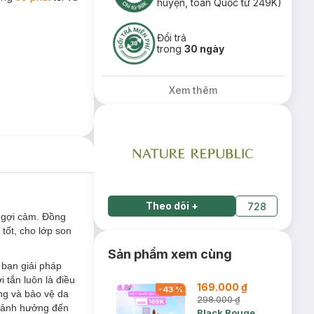
huyện, toàn Quốc từ 249K)
Đổi trả
trong
30 ngày
Xem thêm
Theo dõi
+
728
y gợi cảm. Đồng
tốt, cho lớp son
Sản phẩm xem cùng
bạn giải pháp
 tắn luôn là điều
169.000 ₫
-
43
%
ng và bảo vệ da
298.000 ₫
y ảnh hưởng đến
Black Rouge