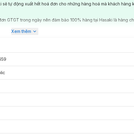
ki sẽ tự động xuất hết hoá đơn cho những hàng hoá mà khách hàng 
đơn GTGT trong ngày nên đảm bảo 100% hàng tại Hasaki là hàng ch
Xem thêm
 có màu sắc nhẹ nhàng, cho bạn làn môi căng mọng tự nhiên. Với ch
guồn dưỡng chất để nuôi dưỡng làn da môi, phòng tránh khô nứt, bong
659
 bóng mượt, tránh những tác hại từ ánh nắng mặt trời.
lic
ho đôi môi của bạn không sợ bị khô
giúp làm mềm và dưỡng ẩm môi, mang đến bạn đôi môi căng mọng, quyến