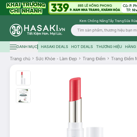
Kem Chống Nắng
Tẩy Trang
Sữa Rửa
Logo
DANH MỤC
HASAKI DEALS
HOT DEALS
THƯƠNG HIỆU
HÀNG 
Hamburger icon
Trang chủ
Sức Khỏe - Làm Đẹp
Trang Điểm
Trang Điểm 