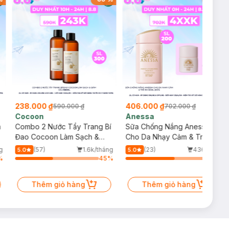
238.000 ₫
406.000 ₫
590.000 ₫
702.000 ₫
Cocoon
Anessa
m
Combo 2 Nước Tẩy Trang Bí
Sữa Chống Nắng Anessa
Đao Cocoon Làm Sạch &
Cho Da Nhạy Cảm & Trẻ Em
Giảm Dầu 500ml
60ml (Mới)
g
(57)
1.6k/tháng
(23)
436/tháng
5.0
5.0
%
45
%
58
%
Thêm giỏ hàng
Thêm giỏ hàng