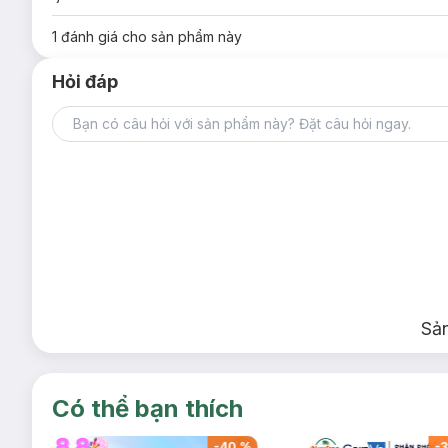
1
đánh giá cho sản phẩm này
Hỏi đáp
Sả
Có thể bạn thích
-
40
%
-
40
%
-
3