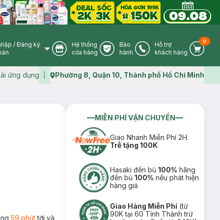
0
nhập
/
Đăng ký
Hệ thống
Bảo
Hỗ trợ
User Icon
Store Icon
Warranty Icon
Phone Icon
Cart I
oản
cửa hàng
hành
khách hàng
ải ứng dụng
Phường 8, Quận 10, Thành phố Hồ Chí Minh
Map icon
MIỄN PHÍ VẬN CHUYỂN
Giao Nhanh Miễn Phí 2H.
Trễ tặng 100K
Hasaki đền bù
100%
hãng
đền bù
100%
nếu phát hiện
hàng giả
Giao Hàng Miễn Phí
(từ
90K tại 60 Tỉnh Thành trừ
rong
59 phút
tới và