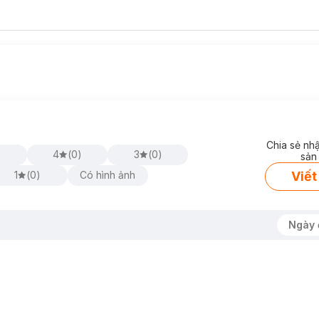
 điểm của mình
Chia sẻ nh
 độ đậm nhạt theo ý muốn
4
(
0
)
3
(
0
)
sản
Viết
1
(
0
)
Có hình ảnh
Ngày 