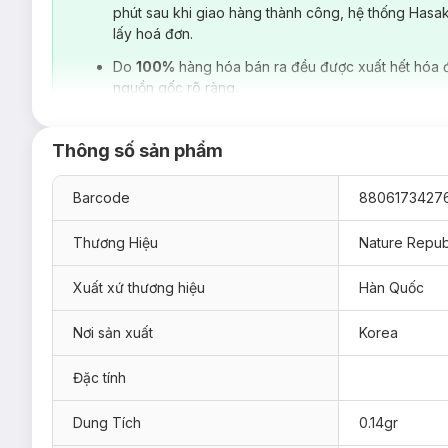
phút sau khi giao hàng thành công, hệ thống Hasa
lấy hoá đơn.
Do
100%
hàng hóa bán ra đều được xuất hết hóa 
nguồn gốc rõ ràng.
Thông số sản phẩm
Son Môi Nature Republic Glossy Lipstick
là son dưỡng môi
hạt mỡ, bơ xoài giàu độ ẩm và dưỡng chất bảo vệ, cung cấp n
Barcode
8806173427
độ ẩm lâu dà và giúp làn da môi luôn duy trì độ ẩm lâu dài và
Thương Hiệu
Nature Repub
Chất son mượt mịn:
Kết cấu bóng mượt ,mềm mại,nhẹ nhàng mà vẫn mang độ ẩm c
Xuất xứ thương hiệu
Hàn Quốc
Thành phần từ thiên nhiên:
Nơi sản xuất
Korea
Chiết xuất từ tinh chất các loài hoa, trái cây và thảo dược 
Thiết kế tiện lợi, nhỏ gọn:
Đặc tính
Son sáp dạng thỏi vặn giúp dễ dàng sử dụng
Dung Tích
0.14gr
Màu sắc đa dạng: