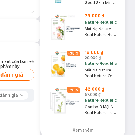
Good Skin Mineral Ampoule Cleansing Water
29.000 ₫
Nature Republic
Mặt Nạ Nature Republic Chiết Xuất Hoa Hồng Cấp Ẩm Da 23ml
Real Nature Rose Mask Sheet
18.000 ₫
-
38
%
29.000 ₫
ận xét của bạn về
Nature Republic
 phẩm này
Mặt Nạ Nature Republic Chiết Xuất Cam Dưỡng Sáng Da 23ml
 đánh giá
Real Nature Orange Mask Sheet
42.000 ₫
-
26
%
57.000 ₫
đánh giá
Nature Republic
Combo 3 Mặt Nạ Nature Republic Chiết Xuất Tràm Trà Giảm Mụn 23ml
Real Nature Tea Tree Mask Sheet
Xem thêm