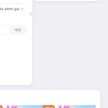
ày đánh giá
Gửi
%
-
60
%
-
42
%