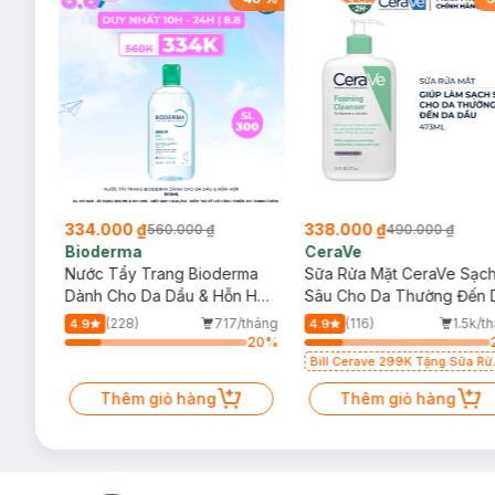
334.000 ₫
338.000 ₫
560.000 ₫
490.000 ₫
Bioderma
CeraVe
rma
Nước Tẩy Trang Bioderma
Sữa Rửa Mặt CeraVe Sạc
m
Dành Cho Da Dầu & Hỗn Hợp
Sâu Cho Da Thường Đến 
500ml
Dầu 473ml
/tháng
(228)
717/tháng
(116)
1.5k/t
4.9
4.9
40
%
20
%
Bill Cerave 299K Tặng Sữa Rử
Mặt Cerave 30ml (SL có hạn)
Thêm giỏ hàng
Thêm giỏ hàng