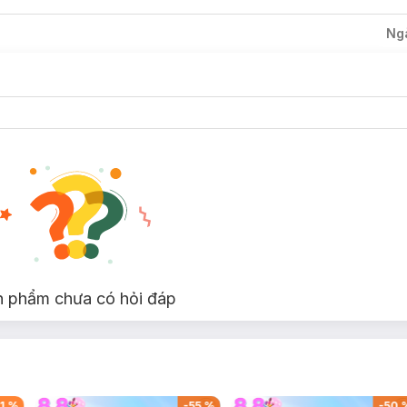
Ng
n phẩm chưa có hỏi đáp
1
%
-
55
%
-
50