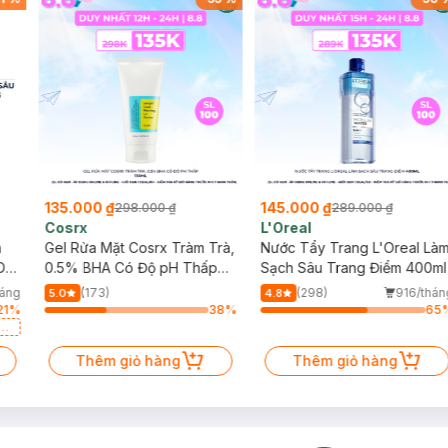
135.000 ₫
145.000 ₫
298.000 ₫
289.000 ₫
Cosrx
L'Oreal
h
Gel Rửa Mặt Cosrx Tràm Trà,
Nước Tẩy Trang L'Oreal Là
Da
0.5% BHA Có Độ pH Thấp
Sạch Sâu Trang Điểm 400ml
150ml
háng
(173)
(298)
916/thán
5.0
4.8
21
%
38
%
65
a
Thêm giỏ hàng
Thêm giỏ hàng