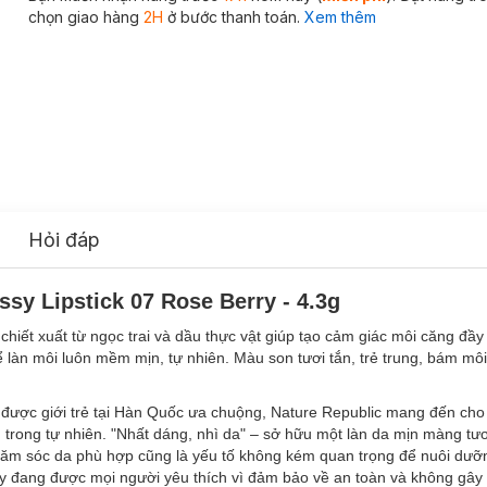
chọn giao hàng
2H
ở bước thanh toán.
Xem thêm
Hỏi đáp
y Lipstick 07 Rose Berry - 4.3g
hiết xuất từ ngọc trai và dầu thực vật giúp tạo cảm giác môi căng đầ
ể làn môi luôn mềm mịn, tự nhiên. Màu son tươi tắn, trẻ trung, bám môi 
ược giới trẻ tại Hàn Quốc ưa chuộng, Nature Republic mang đến cho 
trong tự nhiên. "Nhất dáng, nhì da" – sở hữu một làn da mịn màng tươi
chăm sóc da phù hợp cũng là yếu tố không kém quan trọng để nuôi dưỡ
nay đang được mọi người yêu thích vì đảm bảo về an toàn và không gâ