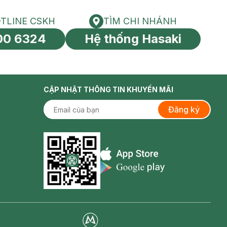
TLINE CSKH
TÌM CHI NHÁNH
HOTLINE CSKH
Tìm chi nhánh
00 6324
Hệ thống Hasaki
tín toàn cầu
CẬP NHẬT THÔNG TIN KHUYẾN MÃI
Đăng ký
Appstore icon
Goolge Play icon