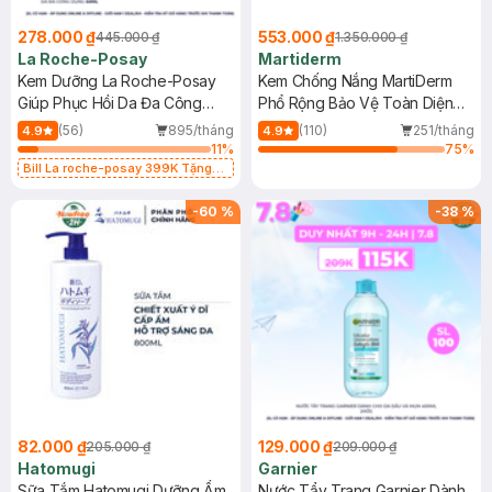
278.000 ₫
553.000 ₫
445.000 ₫
1.350.000 ₫
La Roche-Posay
Martiderm
Kem Dưỡng La Roche-Posay
Kem Chống Nắng MartiDerm
Giúp Phục Hồi Da Đa Công
Phổ Rộng Bảo Vệ Toàn Diện
Dụng 40ml
40ml
(56)
895/tháng
(110)
251/tháng
4.9
4.9
11
%
75
%
Bill La roche-posay 399K Tặng
Gel rửa mặt da dầu nhạy cảm 50ml
(SL có hạn)
-
60
%
-
38
%
82.000 ₫
129.000 ₫
205.000 ₫
209.000 ₫
Hatomugi
Garnier
Sữa Tắm Hatomugi Dưỡng Ẩm
Nước Tẩy Trang Garnier Dành