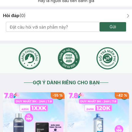
Hãy là người đầu tiên đánh giá
Hỏi đáp
(
0
)
Gửi
GỢI Ý DÀNH RIÊNG CHO BẠN
-
55
%
-
42
%