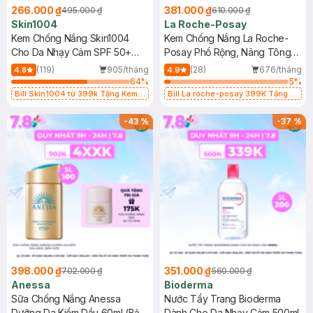
266.000 ₫
381.000 ₫
495.000 ₫
610.000 ₫
Skin1004
La Roche-Posay
Kem Chống Nắng Skin1004
Kem Chống Nắng La Roche-
Cho Da Nhạy Cảm SPF 50+
Posay Phổ Rộng, Nâng Tông
50ml
Kiềm Dầu 50ml
(119)
905/tháng
(28)
676/tháng
4.8
4.9
64
%
5
%
Bill Skin1004 từ 399k Tặng Kem
Bill La roche-posay 399K Tặng
Chống Nắng Cho Da Nhạy Cảm
Gel rửa mặt da dầu nhạy cảm 50ml
SPF 50+ 20ml (SL Có Hạn)
(SL có hạn)
-
43
%
-
37
%
398.000 ₫
351.000 ₫
702.000 ₫
560.000 ₫
Anessa
Bioderma
Sữa Chống Nắng Anessa
Nước Tẩy Trang Bioderma
Dưỡng Da Kiềm Dầu 60ml (Bản
Dành Cho Da Nhạy Cảm 500ml