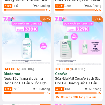
Mới)
(44)
542/tháng
(228)
832/tháng
4.9
4.9
6
%
22
%
-
39
%
-
31
%
343.000 ₫
338.000 ₫
560.000 ₫
490.000 ₫
Bioderma
CeraVe
Nước Tẩy Trang Bioderma
Sữa Rửa Mặt CeraVe Sạch Sâu
Dành Cho Da Dầu & Hỗn Hợp
Cho Da Thường Đến Da Dầu
500ml
473ml
(228)
698/tháng
(116)
1.5k/tháng
4.9
4.9
18
%
8
%
Bill Cerave 299K Tặng Sữa Rửa
Mặt Cerave 30ml (SL có hạn)