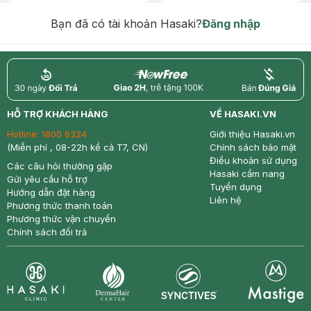
Chống Nắng 7g trị giá 30K (SL có
hạn)
Bạn đã có tài khoản Hasaki?
Đăng nhập
return
nowfree
price
HỖ TRỢ KHÁCH HÀNG
VỀ HASAKI.VN
Hotline:
1800 6324
Giới thiệu Hasaki.vn
(Miễn phí , 08-22h kể cả T7, CN)
Chính sách bảo mật
Điều khoản sử dụng
Các câu hỏi thường gặp
Hasaki cẩm nang
Gửi yêu cầu hỗ trợ
Tuyển dụng
Hướng dẫn đặt hàng
Liên hệ
Phương thức thanh toán
Phương thức vận chuyển
Chính sách đổi trả
Synctives
Clinic
Dermahair
Mastige