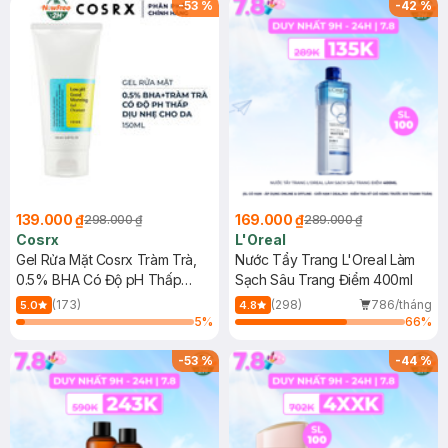
-
53
%
-
42
%
139.000 ₫
169.000 ₫
298.000 ₫
289.000 ₫
Cosrx
L'Oreal
Gel Rửa Mặt Cosrx Tràm Trà,
Nước Tẩy Trang L'Oreal Làm
0.5% BHA Có Độ pH Thấp
Sạch Sâu Trang Điểm 400ml
150ml
(173)
(298)
786/tháng
5.0
4.8
5
%
66
%
-
53
%
-
44
%