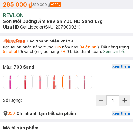
285.000 ₫
350.000 ₫
-
19
%
REVLON
Son Môi Dưỡng Ẩm Revlon 700 HD Sand 1.7g
Ultra HD Gel Lipcolor
(SKU:
207000024
)
Giao Nhanh Miễn Phí 2H
Bạn muốn nhận hàng trước
17h
hôm nay (
Miễn phí
). Đặt hàng trong
55 phút
tới và chọn giao hàng
2H
ở bước thanh toán.
Xem chi tiết
Xem thêm
Màu
:
700 Sand
Số lượng:
337
Chi nhánh tạm hết sản phẩm
Xem thêm
Mô tả sản phẩm