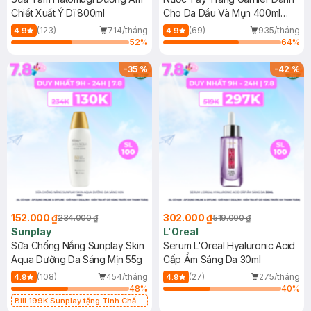
Chiết Xuất Ý Dĩ 800ml
Cho Da Dầu Và Mụn 400ml
(Mới)
(123)
714/tháng
(69)
935/tháng
4.9
4.9
52
%
64
%
-
35
%
-
42
%
152.000 ₫
302.000 ₫
234.000 ₫
519.000 ₫
Sunplay
L'Oreal
Sữa Chống Nắng Sunplay Skin
Serum L'Oreal Hyaluronic Acid
Aqua Dưỡng Da Sáng Mịn 55g
Cấp Ẩm Sáng Da 30ml
(108)
454/tháng
(27)
275/tháng
4.9
4.9
48
%
40
%
Bill 199K Sunplay tặng Tinh Chất