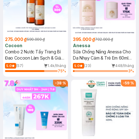
275.000 ₫
395.000 ₫
590.000 ₫
702.000 ₫
Cocoon
Anessa
Combo 2 Nước Tẩy Trang Bí
Sữa Chống Nắng Anessa Cho
Đao Cocoon Làm Sạch & Giảm
Da Nhạy Cảm & Trẻ Em 60ml
Dầu 500ml
(Mới)
(57)
1.4k/tháng
(23)
448/tháng
5.0
5.0
75
%
3
%
-
38
%
-
59
%