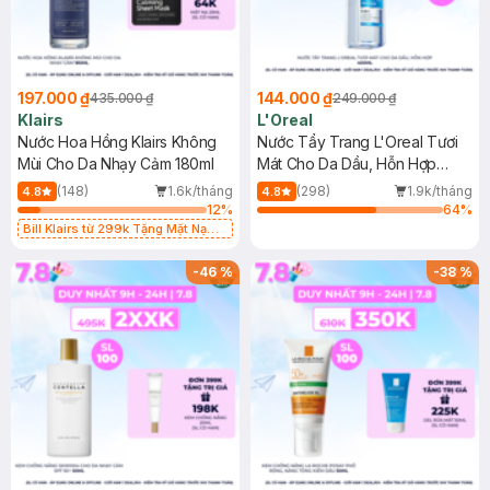
197.000 ₫
144.000 ₫
435.000 ₫
249.000 ₫
Klairs
L'Oreal
Nước Hoa Hồng Klairs Không
Nước Tẩy Trang L'Oreal Tươi
Mùi Cho Da Nhạy Cảm 180ml
Mát Cho Da Dầu, Hỗn Hợp
400ml
(148)
1.6k/tháng
(298)
1.9k/tháng
4.8
4.8
12
%
64
%
Bill Klairs từ 299k Tặng Mặt Nạ
Làm Dịu Da & Kiểm Soát Dầu Nhờn
25ml (SL Có Hạn)
-
46
%
-
38
%