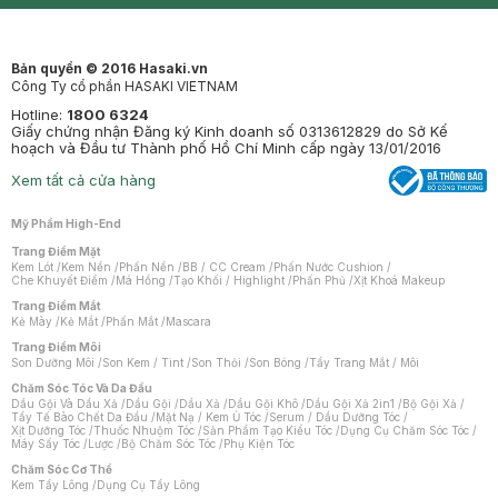
Bản quyền © 2016 Hasaki.vn
Công Ty cổ phần HASAKI VIETNAM
Hotline:
1800 6324
Giấy chứng nhận Đăng ký Kinh doanh số 0313612829 do Sở Kế
hoạch và Đầu tư Thành phố Hồ Chí Minh cấp ngày 13/01/2016
Xem tất cả cửa hàng
Mỹ Phẩm High-End
Trang Điểm Mặt
Kem Lót
/
Kem Nền
/
Phấn Nền
/
BB / CC Cream
/
Phấn Nước Cushion
/
Che Khuyết Điểm
/
Má Hồng
/
Tạo Khối / Highlight
/
Phấn Phủ
/
Xịt Khoá Makeup
Trang Điểm Mắt
Kẻ Mày
/
Kẻ Mắt
/
Phấn Mắt
/
Mascara
Trang Điểm Môi
Son Dưỡng Môi
/
Son Kem / Tint
/
Son Thỏi
/
Son Bóng
/
Tẩy Trang Mắt / Môi
Chăm Sóc Tóc Và Da Đầu
Dầu Gội Và Dầu Xả
/
Dầu Gội
/
Dầu Xả
/
Dầu Gội Khô
/
Dầu Gội Xả 2in1
/
Bộ Gội Xả
/
Tẩy Tế Bào Chết Da Đầu
/
Mặt Nạ / Kem Ủ Tóc
/
Serum / Dầu Dưỡng Tóc
/
Xịt Dưỡng Tóc
/
Thuốc Nhuộm Tóc
/
Sản Phẩm Tạo Kiểu Tóc
/
Dụng Cụ Chăm Sóc Tóc
/
Máy Sấy Tóc
/
Lược
/
Bộ Chăm Sóc Tóc
/
Phụ Kiện Tóc
Chăm Sóc Cơ Thể
Kem Tẩy Lông
/
Dụng Cụ Tẩy Lông