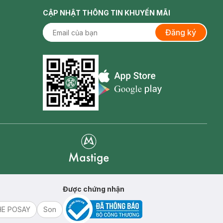
CẬP NHẬT THÔNG TIN KHUYẾN MÃI
Đăng ký
Appstore icon
Goolge Play icon
Mastige
Được chứng nhận
HE POSAY
Son