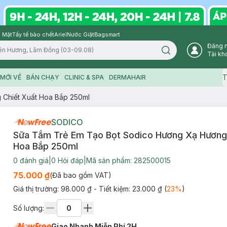
 Mặt
Tẩy tế bào chết
Ariel
Nước Giặt
Bagsmart
Đăng 
Search icon
Tài kh
T
MỚI VỀ
BÁN CHẠY
CLINIC & SPA
DERMAHAIR
 Chiết Xuất Hoa Bắp 250ml
SODICO
Sữa Tắm Trẻ Em Tạo Bọt Sodico Hương Xạ Hương
Hoa Bắp 250ml
0
đánh giá
|
0
Hỏi đáp
|
Mã sản phẩm:
282500015
75.000 ₫
(Đã bao gồm VAT)
Giá thị trường:
98.000 ₫
- Tiết kiệm:
23.000 ₫
(
23
%
)
Số lượng:
Giao Nhanh Miễn Phí 2H