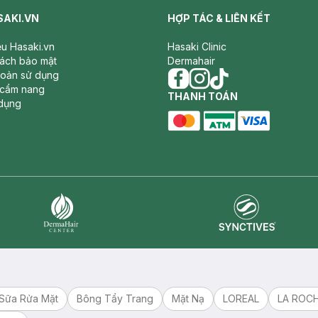
SAKI.VN
HỢP TÁC & LIÊN KẾT
iệu Hasaki.vn
Hasaki Clinic
sách bảo mật
Dermahair
hoản sử dụng
 cẩm nang
facebook
THANH TOÁN
instagram
tiktok
dụng
master card
ATM card
visa card
Synctives
Dermahair
Sữa Rửa Mặt
Bông Tẩy Trang
Mặt Nạ
LOREAL
LA ROC