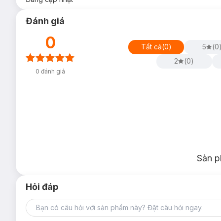
Đánh giá
0
Tất cả
(
0
)
5
(
0
2
(
0
)
0
đánh giá
Sản p
Hỏi đáp