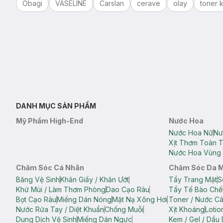
Obagi
VASELINE
Carslan
cerave
olay
toner k
DANH MỤC SẢN PHẨM
Mỹ Phẩm High-End
Nước Hoa
Nước Hoa Nữ
Nư
Xịt Thơm Toàn 
Nước Hoa Vùng 
Chăm Sóc Cá Nhân
Chăm Sóc Da 
Băng Vệ Sinh
Khăn Giấy / Khăn Ướt
Tẩy Trang Mặt
S
Khử Mùi / Làm Thơm Phòng
Dao Cạo Râu
Tẩy Tế Bào Chế
Bọt Cạo Râu
Miếng Dán Nóng
Mặt Nạ Xông Hơi
Toner / Nước C
Nước Rửa Tay / Diệt Khuẩn
Chống Muỗi
Xịt Khoáng
Lotio
Dung Dịch Vệ Sinh
Miếng Dán Ngực
Kem / Gel / Dầu