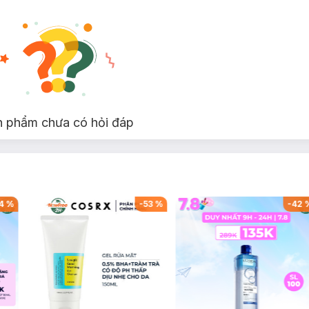
n phẩm chưa có hỏi đáp
4
%
-
53
%
-
42