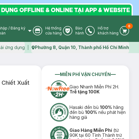
0
nhập
/
Đăng ký
Hệ thống
Bảo
Hỗ trợ
User Icon
Store Icon
Warranty Icon
Phone Icon
Cart I
oản
cửa hàng
hành
khách hàng
ải ứng dụng
Phường 8, Quận 10, Thành phố Hồ Chí Minh
Map icon
MIỄN PHÍ VẬN CHUYỂN
 Chiết Xuất
Giao Nhanh Miễn Phí 2H.
Trễ tặng 100K
Hasaki đền bù
100%
hãng
đền bù
100%
nếu phát hiện
hàng giả
Giao Hàng Miễn Phí
(từ
90K tại 60 Tỉnh Thành trừ