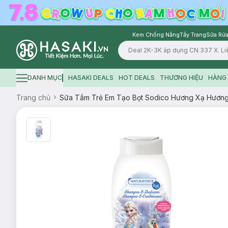
Kem Chống Nắng
Tẩy Trang
Sữa Rửa
Logo
DANH MỤC
HASAKI DEALS
HOT DEALS
THƯƠNG HIỆU
HÀNG 
Hamburger icon
Trang chủ
Sữa Tắm Trẻ Em Tạo Bọt Sodico Hương Xạ Hương