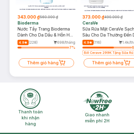
343.000 ₫
373.000 ₫
560.000 ₫
490.000 ₫
Bioderma
CeraVe
rma
Nước Tẩy Trang Bioderma
Sữa Rửa Mặt CeraVe Sạc
m
Dành Cho Da Dầu & Hỗn Hợp
Sâu Cho Da Thường Đến 
500ml
Dầu 473ml
/tháng
(228)
698/tháng
(116)
1.4k/t
4.9
4.9
12
%
7
%
Bill Cerave 299K Tặng Sữa Rử
Mặt Cerave 30ml (SL có hạn)
Thêm giỏ hàng
Thêm giỏ hàng
Thanh toán khi nhận hàng
Giao nhanh miễ
Thanh toán
Giao nhanh
khi nhận
miễn phí 2H
hàng