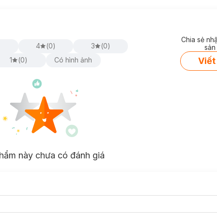
Chia sẻ nh
)
4
(
0
)
3
(
0
)
sản
Viết
1
(
0
)
Có hình ảnh
hẩm này chưa có đánh giá