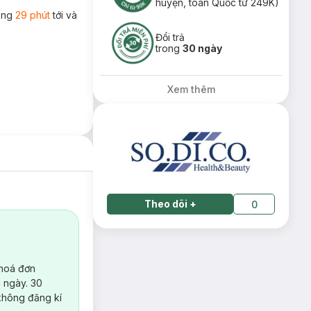
huyện, toàn Quốc từ 249K)
rong
29 phút
tới và
Đổi trả
trong
30 ngày
Xem thêm
Theo dõi
+
0
 hoá đơn
 ngày. 30
không đăng kí