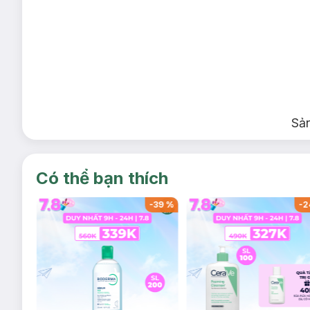
Sả
Có thể bạn thích
-
37
%
-
39
%
-
2