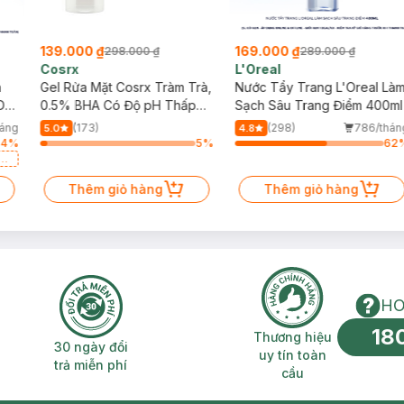
139.000 ₫
169.000 ₫
298.000 ₫
289.000 ₫
Cosrx
L'Oreal
h
Gel Rửa Mặt Cosrx Tràm Trà,
Nước Tẩy Trang L'Oreal Là
Da
0.5% BHA Có Độ pH Thấp
Sạch Sâu Trang Điểm 400ml
150ml
háng
(173)
(298)
786/thán
5.0
4.8
64
%
5
%
62
a
Thêm giỏ hàng
Thêm giỏ hàng
HO
18
n phí 2H
30 ngày đổi trả miễn phí
Thương hiệu uy 
Thương hiệu
30 ngày đổi
uy tín toàn
trả miễn phí
cầu