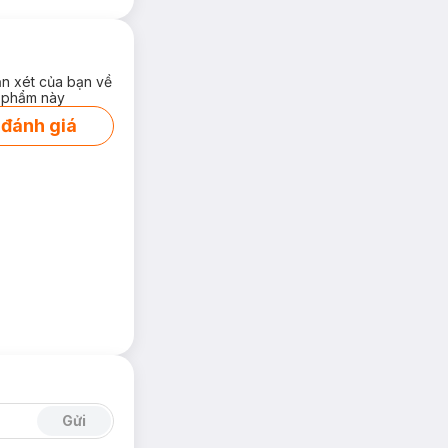
ận xét của bạn về
 phẩm này
 đánh giá
Gửi