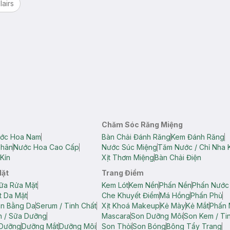
lairs
Chăm Sóc Răng Miệng
ớc Hoa Nam
Bàn Chải Đánh Răng
Kem Đánh Răng
Thân
Nước Hoa Cao Cấp
Nước Súc Miệng
Tăm Nước / Chỉ Nha 
Kín
Xịt Thơm Miệng
Bàn Chải Điện
Mặt
Trang Điểm
ữa Rửa Mặt
Kem Lót
Kem Nền
Phấn Nền
Phấn Nước
t Da Mặt
Che Khuyết Điểm
Má Hồng
Phấn Phủ
ân Bằng Da
Serum / Tinh Chất
Xịt Khoá Makeup
Kẻ Mày
Kẻ Mắt
Phấn 
n / Sữa Dưỡng
Mascara
Son Dưỡng Môi
Son Kem / Tin
 Dưỡng
Dưỡng Mắt
Dưỡng Môi
Son Thỏi
Son Bóng
Bông Tẩy Trang