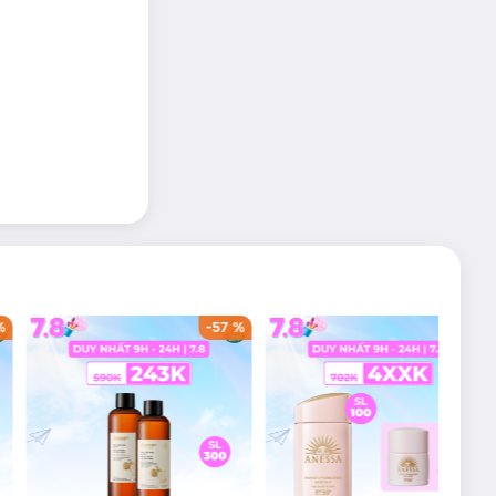
%
-
57
%
-
36
%