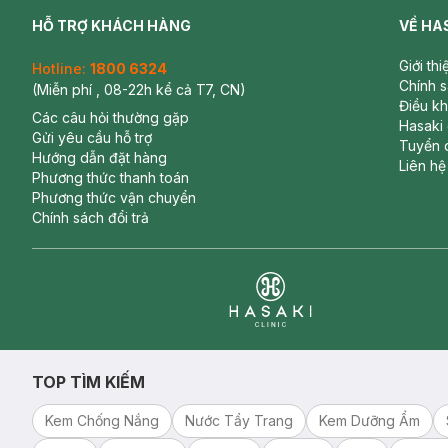
HỖ TRỢ KHÁCH HÀNG
VỀ HA
Giới th
Hotline:
1800 6324
Chính 
(Miễn phí , 08-22h kể cả T7, CN)
Điều k
Các câu hỏi thường gặp
Hasaki
Gửi yêu cầu hỗ trợ
Tuyển 
Hướng dẫn đặt hàng
Liên hệ
Phương thức thanh toán
Phương thức vận chuyển
Chính sách đổi trả
Clinic
TOP TÌM KIẾM
Kem Chống Nắng
Nước Tẩy Trang
Kem Dưỡng Ẩm