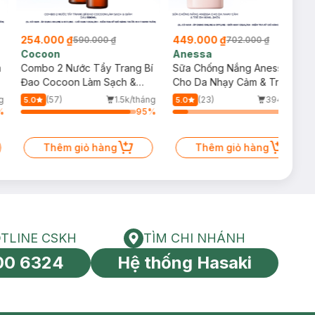
254.000 ₫
449.000 ₫
590.000 ₫
702.000 ₫
Cocoon
Anessa
m
Combo 2 Nước Tẩy Trang Bí
Sữa Chống Nắng Anessa
Đao Cocoon Làm Sạch &
Cho Da Nhạy Cảm & Trẻ Em
Giảm Dầu 500ml
60ml (Mới)
g
(57)
1.5k/tháng
(23)
394/tháng
5.0
5.0
%
95
%
13
%
Thêm giỏ hàng
Thêm giỏ hàng
TLINE CSKH
TÌM CHI NHÁNH
HOTLINE CSKH
Tìm chi nhánh
00 6324
Hệ thống Hasaki
tín toàn cầu