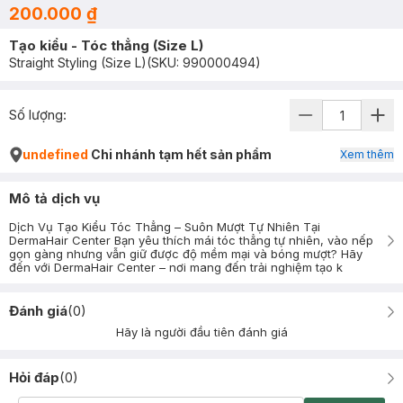
200.000 ₫
Tạo kiểu - Tóc thẳng (Size L)
Straight Styling (Size L)
(SKU:
990000494
)
Số lượng:
undefined
Chi nhánh tạm hết sản phẩm
Xem thêm
Mô tả dịch vụ
Dịch Vụ Tạo Kiểu Tóc Thẳng – Suôn Mượt Tự Nhiên Tại
DermaHair Center Bạn yêu thích mái tóc thẳng tự nhiên, vào nếp
gọn gàng nhưng vẫn giữ được độ mềm mại và bóng mượt? Hãy
đến với DermaHair Center – nơi mang đến trải nghiệm tạo k
Đánh giá
(
0
)
Hãy là người đầu tiên đánh giá
Hỏi đáp
(
0
)