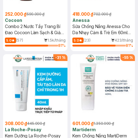
252.000 ₫
418.000 ₫
590.000 ₫
702.000 ₫
Cocoon
Anessa
Combo 2 Nước Tẩy Trang Bí
Sữa Chống Nắng Anessa Cho
Đao Cocoon Làm Sạch & Giảm
Da Nhạy Cảm & Trẻ Em 60ml
Dầu 500ml
(Mới)
(57)
1.5k/tháng
(23)
423/tháng
5.0
5.0
81
%
81
%
-
31
%
-
55
%
308.000 ₫
601.000 ₫
445.000 ₫
1.350.000 ₫
La Roche-Posay
Martiderm
Kem Dưỡng La Roche-Posay
Kem Chống Nắng MartiDerm