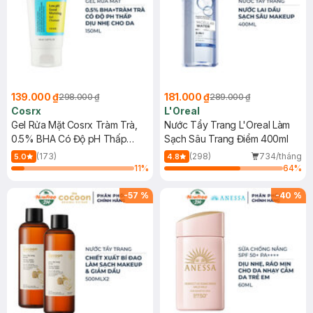
139.000 ₫
181.000 ₫
298.000 ₫
289.000 ₫
Cosrx
L'Oreal
Gel Rửa Mặt Cosrx Tràm Trà,
Nước Tẩy Trang L'Oreal Làm
0.5% BHA Có Độ pH Thấp
Sạch Sâu Trang Điểm 400ml
150ml
(173)
(298)
734/tháng
5.0
4.8
11
%
64
%
-
57
%
-
40
%