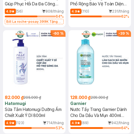
Giúp Phục Hồi Da Đa Công
Phổ Rộng Bảo Vệ Toàn Diện
Dụng 40ml
40ml
(56)
808/tháng
(110)
231/tháng
4.9
4.9
64
%
62
%
Bill La roche-posay 399K Tặng
Gel rửa mặt da dầu nhạy cảm 50ml
(SL có hạn)
-
60
%
-
39
%
82.000 ₫
128.000 ₫
205.000 ₫
209.000 ₫
Hatomugi
Garnier
Sữa Tắm Hatomugi Dưỡng Ẩm
Nước Tẩy Trang Garnier Dành
Chiết Xuất Ý Dĩ 800ml
Cho Da Dầu Và Mụn 400ml
(Mới)
(123)
714/tháng
(69)
942/tháng
4.9
4.9
53
%
64
%