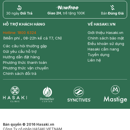
return
nowfree
price
HỖ TRỢ KHÁCH HÀNG
VỀ HASAKI.VN
Hotline:
1800 6324
Giới thiệu Hasaki.vn
(Miễn phí , 08-22h kể cả T7, CN)
Chính sách bảo mật
Điều khoản sử dụng
Các câu hỏi thường gặp
Hasaki cẩm nang
Gửi yêu cầu hỗ trợ
Tuyển dụng
Hướng dẫn đặt hàng
Liên hệ
Phương thức thanh toán
Phương thức vận chuyển
Chính sách đổi trả
Synctives
Clinic
Dermahair
Mastige
Bản quyền © 2016 Hasaki.vn
Công Ty cổ phần HASAKI VIETNAM