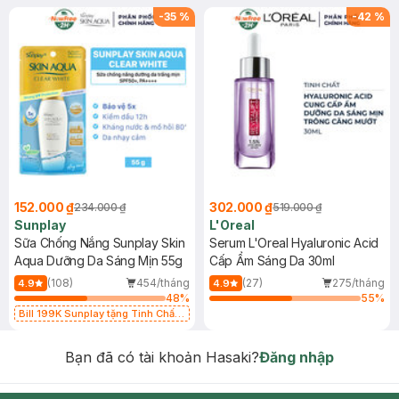
-
35
%
-
42
%
152.000 ₫
302.000 ₫
234.000 ₫
519.000 ₫
Sunplay
L'Oreal
Sữa Chống Nắng Sunplay Skin
Serum L'Oreal Hyaluronic Acid
Aqua Dưỡng Da Sáng Mịn 55g
Cấp Ẩm Sáng Da 30ml
(108)
454/tháng
(27)
275/tháng
4.9
4.9
48
%
55
%
Bill 199K Sunplay tặng Tinh Chất
Chống Nắng 7g trị giá 30K (SL có
hạn)
Bạn đã có tài khoản Hasaki?
Đăng nhập