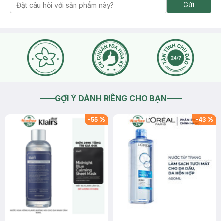
Gửi
GỢI Ý DÀNH RIÊNG CHO BẠN
-
55
%
-
43
%