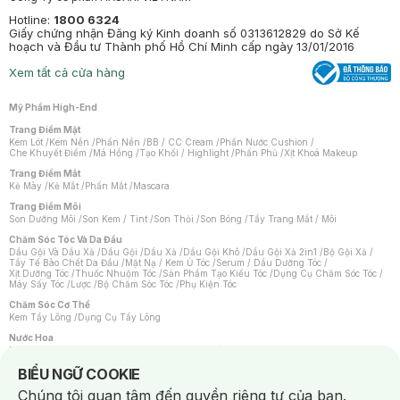
Hotline:
1800 6324
Giấy chứng nhận Đăng ký Kinh doanh số 0313612829 do Sở Kế
hoạch và Đầu tư Thành phố Hồ Chí Minh cấp ngày 13/01/2016
Xem tất cả cửa hàng
Mỹ Phẩm High-End
Trang Điểm Mặt
Kem Lót
/
Kem Nền
/
Phấn Nền
/
BB / CC Cream
/
Phấn Nước Cushion
/
Che Khuyết Điểm
/
Má Hồng
/
Tạo Khối / Highlight
/
Phấn Phủ
/
Xịt Khoá Makeup
Trang Điểm Mắt
Kẻ Mày
/
Kẻ Mắt
/
Phấn Mắt
/
Mascara
Trang Điểm Môi
Son Dưỡng Môi
/
Son Kem / Tint
/
Son Thỏi
/
Son Bóng
/
Tẩy Trang Mắt / Môi
Chăm Sóc Tóc Và Da Đầu
Dầu Gội Và Dầu Xả
/
Dầu Gội
/
Dầu Xả
/
Dầu Gội Khô
/
Dầu Gội Xả 2in1
/
Bộ Gội Xả
/
Tẩy Tế Bào Chết Da Đầu
/
Mặt Nạ / Kem Ủ Tóc
/
Serum / Dầu Dưỡng Tóc
/
Xịt Dưỡng Tóc
/
Thuốc Nhuộm Tóc
/
Sản Phẩm Tạo Kiểu Tóc
/
Dụng Cụ Chăm Sóc Tóc
/
Máy Sấy Tóc
/
Lược
/
Bộ Chăm Sóc Tóc
/
Phụ Kiện Tóc
Chăm Sóc Cơ Thể
Kem Tẩy Lông
/
Dụng Cụ Tẩy Lông
Nước Hoa
Nước Hoa Nữ
/
Nước Hoa Nam
/
Nước Hoa Cao Cấp
/
Xịt Thơm Toàn Thân
/
Nước Hoa Vùng Kín
Notice about cookies usage
BIỂU NGỮ COOKIE
Chăm Sóc Cá Nhân
Chúng tôi quan tâm đến quyền riêng tư của bạn.
Chống Muỗi
/
Khẩu Trang
/
Máy Massage
/
Mặt Nạ Xông Hơi
/
Nước Rửa Tay
/