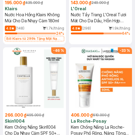
195.000 ₫
143.000 ₫
435.000 ₫
249.000 ₫
Klairs
L'Oreal
Nước Hoa Hồng Klairs Không
Nước Tẩy Trang L'Oreal Tươi
Mùi Cho Da Nhạy Cảm 180ml
Mát Cho Da Dầu, Hỗn Hợp
400ml
(148)
1.7k/tháng
(298)
1.9k/tháng
4.8
4.8
24
%
64
%
Bill Klairs từ 299k Tặng Mặt Nạ
Làm Dịu Da & Kiểm Soát Dầu Nhờn
25ml (SL Có Hạn)
-
46
%
-
33
%
266.000 ₫
406.000 ₫
495.000 ₫
610.000 ₫
Skin1004
La Roche-Posay
Kem Chống Nắng Skin1004
Kem Chống Nắng La Roche-
Cho Da Nhạy Cảm SPF 50+
Posay Phổ Rộng, Nâng Tông