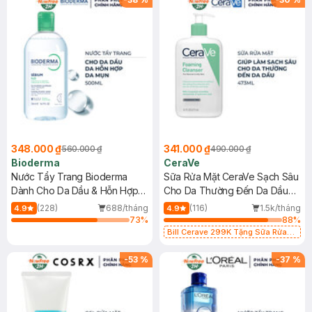
348.000 ₫
341.000 ₫
560.000 ₫
490.000 ₫
Bioderma
CeraVe
Nước Tẩy Trang Bioderma
Sữa Rửa Mặt CeraVe Sạch Sâu
Dành Cho Da Dầu & Hỗn Hợp
Cho Da Thường Đến Da Dầu
500ml
473ml
(228)
688/tháng
(116)
1.5k/tháng
4.9
4.9
73
%
88
%
Bill Cerave 299K Tặng Sữa Rửa
Mặt Cerave 30ml (SL có hạn)
-
53
%
-
37
%