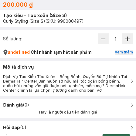
200.000 ₫
Tạo kiểu - Tóc xoăn (Size S)
Curly Styling (Size S)
(SKU:
990000497
)
Số lượng:
undefined
Chi nhánh tạm hết sản phẩm
Xem thêm
Mô tả dịch vụ
Dịch Vụ Tạo Kiểu Tóc Xoăn – Bồng Bềnh, Quyến Rũ Tự Nhiên Tại
DermaHair Center Bạn muốn sở hữu mái tóc xoăn bồng bềnh,
cuốn hút nhưng vẫn giữ được nét tự nhiên, mềm mại? DermaHair
Center chính là lựa chọn lý tưởng dành cho bạn. Vớ
Đánh giá
(
0
)
Hãy là người đầu tiên đánh giá
Hỏi đáp
(
0
)