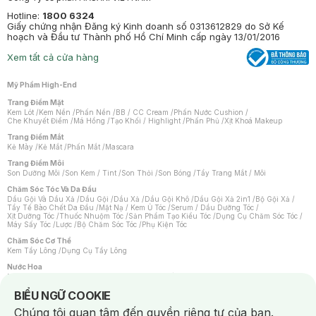
Hotline:
1800 6324
Giấy chứng nhận Đăng ký Kinh doanh số 0313612829 do Sở Kế
hoạch và Đầu tư Thành phố Hồ Chí Minh cấp ngày 13/01/2016
Xem tất cả cửa hàng
Mỹ Phẩm High-End
Trang Điểm Mặt
Kem Lót
/
Kem Nền
/
Phấn Nền
/
BB / CC Cream
/
Phấn Nước Cushion
/
Che Khuyết Điểm
/
Má Hồng
/
Tạo Khối / Highlight
/
Phấn Phủ
/
Xịt Khoá Makeup
Trang Điểm Mắt
Kẻ Mày
/
Kẻ Mắt
/
Phấn Mắt
/
Mascara
Trang Điểm Môi
Son Dưỡng Môi
/
Son Kem / Tint
/
Son Thỏi
/
Son Bóng
/
Tẩy Trang Mắt / Môi
Chăm Sóc Tóc Và Da Đầu
Dầu Gội Và Dầu Xả
/
Dầu Gội
/
Dầu Xả
/
Dầu Gội Khô
/
Dầu Gội Xả 2in1
/
Bộ Gội Xả
/
Tẩy Tế Bào Chết Da Đầu
/
Mặt Nạ / Kem Ủ Tóc
/
Serum / Dầu Dưỡng Tóc
/
Xịt Dưỡng Tóc
/
Thuốc Nhuộm Tóc
/
Sản Phẩm Tạo Kiểu Tóc
/
Dụng Cụ Chăm Sóc Tóc
/
Máy Sấy Tóc
/
Lược
/
Bộ Chăm Sóc Tóc
/
Phụ Kiện Tóc
Chăm Sóc Cơ Thể
Kem Tẩy Lông
/
Dụng Cụ Tẩy Lông
Nước Hoa
Nước Hoa Nữ
/
Nước Hoa Nam
/
Nước Hoa Cao Cấp
/
Xịt Thơm Toàn Thân
/
Nước Hoa Vùng Kín
Notice about cookies usage
BIỂU NGỮ COOKIE
Chăm Sóc Cá Nhân
Chúng tôi quan tâm đến quyền riêng tư của bạn.
Chống Muỗi
/
Khẩu Trang
/
Máy Massage
/
Mặt Nạ Xông Hơi
/
Nước Rửa Tay
/