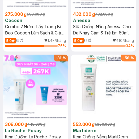
275.000 ₫
432.000 ₫
590.000 ₫
702.000 ₫
Cocoon
Anessa
Combo 2 Nước Tẩy Trang Bí
Sữa Chống Nắng Anessa Cho
Đao Cocoon Làm Sạch & Giảm
Da Nhạy Cảm & Trẻ Em 60ml
Dầu 500ml
(Mới)
(57)
1.4k/tháng
(23)
410/tháng
5.0
5.0
75
%
34
%
-
31
%
-
59
%
308.000 ₫
553.000 ₫
445.000 ₫
1.350.000 ₫
La Roche-Posay
Martiderm
Kem Dưỡng La Roche-Posay
Kem Chống Nắng MartiDerm