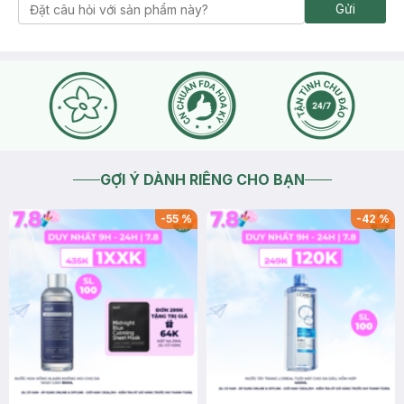
Gửi
GỢI Ý DÀNH RIÊNG CHO BẠN
-
55
%
-
42
%