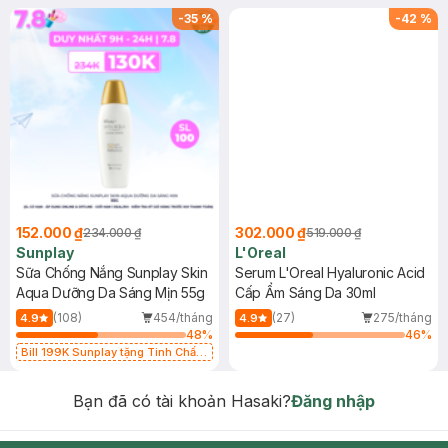
-
35
%
-
42
%
152.000 ₫
302.000 ₫
234.000 ₫
519.000 ₫
Sunplay
L'Oreal
Sữa Chống Nắng Sunplay Skin
Serum L'Oreal Hyaluronic Acid
Aqua Dưỡng Da Sáng Mịn 55g
Cấp Ẩm Sáng Da 30ml
(108)
454/tháng
(27)
275/tháng
4.9
4.9
48
%
46
%
Bill 199K Sunplay tặng Tinh Chất
Chống Nắng 7g trị giá 30K (SL có
hạn)
Bạn đã có tài khoản Hasaki?
Đăng nhập