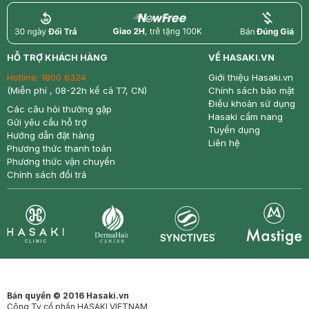
return
nowfree
price
HỖ TRỢ KHÁCH HÀNG
VỀ HASAKI.VN
Hotline:
1800 6324
Giới thiệu Hasaki.vn
(Miễn phí , 08-22h kể cả T7, CN)
Chính sách bảo mật
Điều khoản sử dụng
Các câu hỏi thường gặp
Hasaki cẩm nang
Gửi yêu cầu hỗ trợ
Tuyển dụng
Hướng dẫn đặt hàng
Liên hệ
Phương thức thanh toán
Phương thức vận chuyển
Chính sách đổi trả
Synctives
Clinic
Dermahair
Mastige
Bản quyền © 2016 Hasaki.vn
Công Ty cổ phần HASAKI VIETNAM