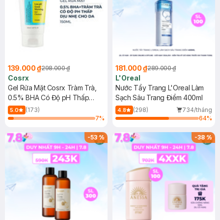
139.000 ₫
181.000 ₫
298.000 ₫
289.000 ₫
Cosrx
L'Oreal
Gel Rửa Mặt Cosrx Tràm Trà,
Nước Tẩy Trang L'Oreal Làm
0.5% BHA Có Độ pH Thấp
Sạch Sâu Trang Điểm 400ml
150ml
(173)
(298)
734/tháng
5.0
4.8
7
%
64
%
-
53
%
-
38
%