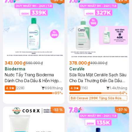
343.000 ₫
378.000 ₫
560.000 ₫
490.000 ₫
Bioderma
CeraVe
Nước Tẩy Trang Bioderma
Sữa Rửa Mặt CeraVe Sạch Sâu
Dành Cho Da Dầu & Hỗn Hợp
Cho Da Thường Đến Da Dầu
500ml
473ml
(228)
698/tháng
(116)
1.4k/tháng
4.9
4.9
95
%
64
%
Bill Cerave 299K Tặng Sữa Rửa
Mặt Cerave 30ml (SL có hạn)
-
53
%
-
37
%