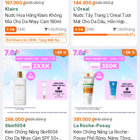
197.000 ₫
144.000 ₫
435.000 ₫
249.000 ₫
Klairs
L'Oreal
Nước Hoa Hồng Klairs Không
Nước Tẩy Trang L'Oreal Tươi
Mùi Cho Da Nhạy Cảm 180ml
Mát Cho Da Dầu, Hỗn Hợp
400ml
(148)
1.6k/tháng
(298)
1.9k/tháng
4.8
4.8
85
%
64
%
Bill Klairs từ 299k Tặng Mặt Nạ
Làm Dịu Da & Kiểm Soát Dầu Nhờn
25ml (SL Có Hạn)
-
46
%
-
38
%
266.000 ₫
381.000 ₫
495.000 ₫
610.000 ₫
Skin1004
La Roche-Posay
Kem Chống Nắng Skin1004
Kem Chống Nắng La Roche-
Cho Da Nhạy Cảm SPF 50+
Posay Phổ Rộng, Nâng Tông