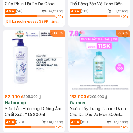
Giúp Phục Hồi Da Đa Công
Phổ Rộng Bảo Vệ Toàn Diện
Dụng 40ml
40ml
(56)
808/tháng
(110)
251/tháng
4.9
4.9
64
%
75
%
Bill La roche-posay 399K Tặng
Gel rửa mặt da dầu nhạy cảm 50ml
(SL có hạn)
-
60
%
-
36
%
82.000 ₫
133.000 ₫
205.000 ₫
209.000 ₫
Hatomugi
Garnier
Sữa Tắm Hatomugi Dưỡng Ẩm
Nước Tẩy Trang Garnier Dành
Chiết Xuất Ý Dĩ 800ml
Cho Da Dầu Và Mụn 400ml
(Mới)
(123)
714/tháng
(69)
907/tháng
4.9
4.9
52
%
64
%