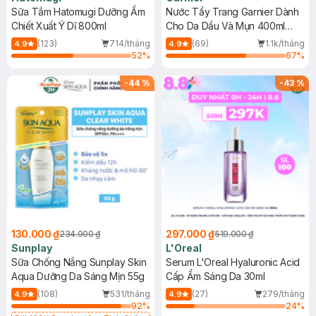
Sữa Tắm Hatomugi Dưỡng Ẩm
Nước Tẩy Trang Garnier Dành
Chiết Xuất Ý Dĩ 800ml
Cho Da Dầu Và Mụn 400ml
(Mới)
(123)
714/tháng
(69)
1.1k/tháng
4.9
4.9
52
%
67
%
-
44
%
-
43
%
130.000 ₫
297.000 ₫
234.000 ₫
519.000 ₫
Sunplay
L'Oreal
Sữa Chống Nắng Sunplay Skin
Serum L'Oreal Hyaluronic Acid
Aqua Dưỡng Da Sáng Mịn 55g
Cấp Ẩm Sáng Da 30ml
(108)
531/tháng
(27)
279/tháng
4.9
4.9
92
%
24
%