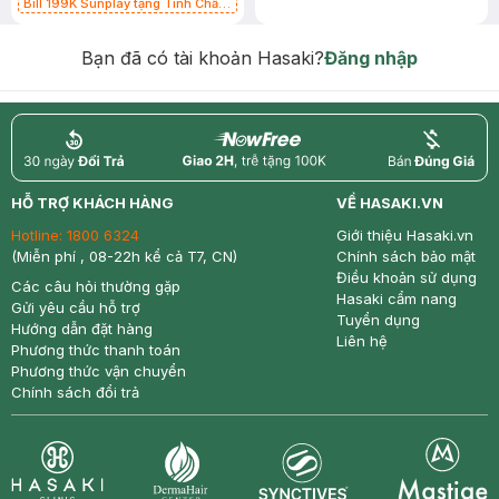
Bill 199K Sunplay tặng Tinh Chất
Chống Nắng 7g trị giá 30K (SL có
hạn)
Bạn đã có tài khoản Hasaki?
Đăng nhập
return
nowfree
price
HỖ TRỢ KHÁCH HÀNG
VỀ HASAKI.VN
Hotline:
1800 6324
Giới thiệu Hasaki.vn
(Miễn phí , 08-22h kể cả T7, CN)
Chính sách bảo mật
Điều khoản sử dụng
Các câu hỏi thường gặp
Hasaki cẩm nang
Gửi yêu cầu hỗ trợ
Tuyển dụng
Hướng dẫn đặt hàng
Liên hệ
Phương thức thanh toán
Phương thức vận chuyển
Chính sách đổi trả