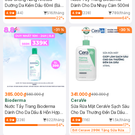
Dưỡng Da Kiềm Dầu 60ml (Bản
Dành Cho Da Nhạy Cảm 500ml
Mới)
(44)
516/tháng
(228)
789/tháng
4.9
4.9
22
%
64
%
-
31
%
-
30
%
385.000 ₫
341.000 ₫
560.000 ₫
490.000 ₫
Bioderma
CeraVe
Nước Tẩy Trang Bioderma
Sữa Rửa Mặt CeraVe Sạch Sâu
Dành Cho Da Dầu & Hỗn Hợp
Cho Da Thường Đến Da Dầu
500ml
473ml
(228)
622/tháng
(116)
1.5k/tháng
4.9
4.9
64
%
17
%
Bill Cerave 299K Tặng Sữa Rửa