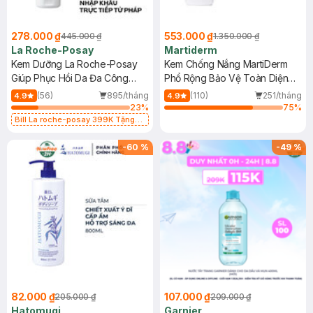
278.000 ₫
553.000 ₫
445.000 ₫
1.350.000 ₫
La Roche-Posay
Martiderm
Kem Dưỡng La Roche-Posay
Kem Chống Nắng MartiDerm
Giúp Phục Hồi Da Đa Công
Phổ Rộng Bảo Vệ Toàn Diện
Dụng 40ml
40ml
(56)
895/tháng
(110)
251/tháng
4.9
4.9
23
%
75
%
Bill La roche-posay 399K Tặng
Gel rửa mặt da dầu nhạy cảm 50ml
(SL có hạn)
-
60
%
-
49
%
82.000 ₫
107.000 ₫
205.000 ₫
209.000 ₫
Hatomugi
Garnier