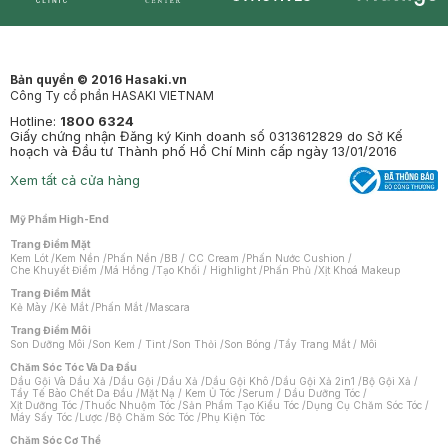
Synctives
Clinic
Dermahair
Mastige
Bản quyền © 2016 Hasaki.vn
Công Ty cổ phần HASAKI VIETNAM
Hotline:
1800 6324
Giấy chứng nhận Đăng ký Kinh doanh số 0313612829 do Sở Kế
hoạch và Đầu tư Thành phố Hồ Chí Minh cấp ngày 13/01/2016
Xem tất cả cửa hàng
Mỹ Phẩm High-End
Trang Điểm Mặt
Kem Lót
/
Kem Nền
/
Phấn Nền
/
BB / CC Cream
/
Phấn Nước Cushion
/
Che Khuyết Điểm
/
Má Hồng
/
Tạo Khối / Highlight
/
Phấn Phủ
/
Xịt Khoá Makeup
Trang Điểm Mắt
Kẻ Mày
/
Kẻ Mắt
/
Phấn Mắt
/
Mascara
Trang Điểm Môi
Son Dưỡng Môi
/
Son Kem / Tint
/
Son Thỏi
/
Son Bóng
/
Tẩy Trang Mắt / Môi
Chăm Sóc Tóc Và Da Đầu
Dầu Gội Và Dầu Xả
/
Dầu Gội
/
Dầu Xả
/
Dầu Gội Khô
/
Dầu Gội Xả 2in1
/
Bộ Gội Xả
/
Tẩy Tế Bào Chết Da Đầu
/
Mặt Nạ / Kem Ủ Tóc
/
Serum / Dầu Dưỡng Tóc
/
Xịt Dưỡng Tóc
/
Thuốc Nhuộm Tóc
/
Sản Phẩm Tạo Kiểu Tóc
/
Dụng Cụ Chăm Sóc Tóc
/
Máy Sấy Tóc
/
Lược
/
Bộ Chăm Sóc Tóc
/
Phụ Kiện Tóc
Chăm Sóc Cơ Thể