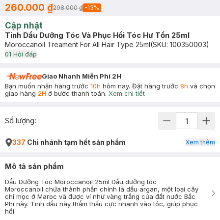
260.000 ₫
298.000 ₫
-
13
%
Cập nhật
Tinh Dầu Dưỡng Tóc Và Phục Hồi Tóc Hư Tổn 25ml
Moroccanoil Treament For All Hair Type 25ml
(SKU:
100350003
)
0
1
Hỏi đáp
Giao Nhanh Miễn Phí 2H
Bạn muốn nhận hàng trước
10h
hôm nay. Đặt hàng trước
8h
và chọn
giao hàng
2H
ở bước thanh toán.
Xem chi tiết
Số lượng:
337
Chi nhánh tạm hết sản phẩm
Xem thêm
Mô tả sản phẩm
Dầu Dưỡng Tóc Moroccanoil 25ml Dầu dưỡng tóc
Moroccanoil chứa thành phần chính là dầu argan, một loại cây
chỉ mọc ở Maroc và được ví như vàng trắng của đất nước Bắc
Phi này. Tinh dầu này thẩm thấu cực nhanh vào tóc, giúp phục
hồi