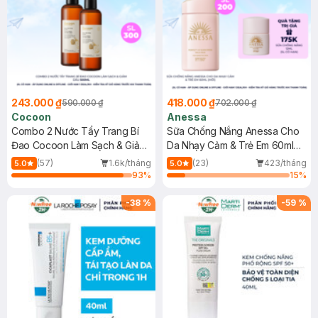
243.000 ₫
418.000 ₫
590.000 ₫
702.000 ₫
Cocoon
Anessa
Combo 2 Nước Tẩy Trang Bí
Sữa Chống Nắng Anessa Cho
Đao Cocoon Làm Sạch & Giảm
Da Nhạy Cảm & Trẻ Em 60ml
Dầu 500ml
(Mới)
(57)
1.6k/tháng
(23)
423/tháng
5.0
5.0
93
%
15
%
-
38
%
-
59
%