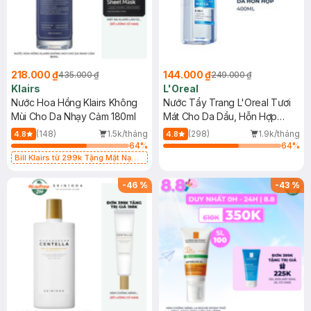
218.000 ₫
144.000 ₫
435.000 ₫
249.000 ₫
Klairs
L'Oreal
Nước Hoa Hồng Klairs Không
Nước Tẩy Trang L'Oreal Tươi
Mùi Cho Da Nhạy Cảm 180ml
Mát Cho Da Dầu, Hỗn Hợp
400ml
(148)
1.5k/tháng
(298)
1.9k/tháng
4.8
4.8
64
%
64
%
Bill Klairs từ 299k Tặng Mặt Nạ
Làm Dịu Da & Kiểm Soát Dầu Nhờn
25ml (SL Có Hạn)
-
46
%
-
43
%