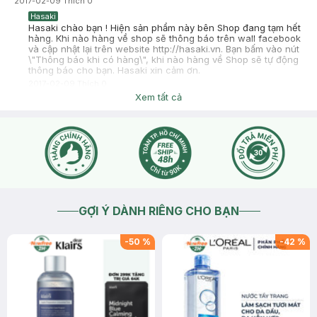
2017-02-09
Thích
0
Hasaki
Hasaki chào bạn ! Hiện sản phẩm này bên Shop đang tạm hết
hàng. Khi nào hàng về shop sẽ thông báo trên wall facebook
và cập nhật lại trên website http://hasaki.vn. Bạn bấm vào nút
\"Thông báo khi có hàng\", khi nào hàng về Shop sẽ tự động
thông báo cho bạn. Hasaki xin cảm ơn.
2017-02-09
Thích
0
Xem tất cả
GỢI Ý DÀNH RIÊNG CHO BẠN
-
50
%
-
42
%