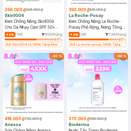
266.000 ₫
350.000 ₫
495.000 ₫
610.000 ₫
Skin1004
La Roche-Posay
Kem Chống Nắng Skin1004
Kem Chống Nắng La Roche-
Cho Da Nhạy Cảm SPF 50+
Posay Phổ Rộng, Nâng Tông
50ml
Kiềm Dầu 50ml
(119)
905/tháng
(28)
736/tháng
4.8
4.9
64
%
80
%
Bill Skin1004 từ 399k Tặng Kem
Bill La roche-posay 399K Tặng
Chống Nắng Cho Da Nhạy Cảm
Gel rửa mặt da dầu nhạy cảm 50ml
SPF 50+ 20ml (SL Có Hạn)
(SL có hạn)
-
40
%
-
34
%
418.000 ₫
370.000 ₫
702.000 ₫
560.000 ₫
Anessa
Bioderma
Sữa Chống Nắng Anessa
Nước Tẩy Trang Bioderma