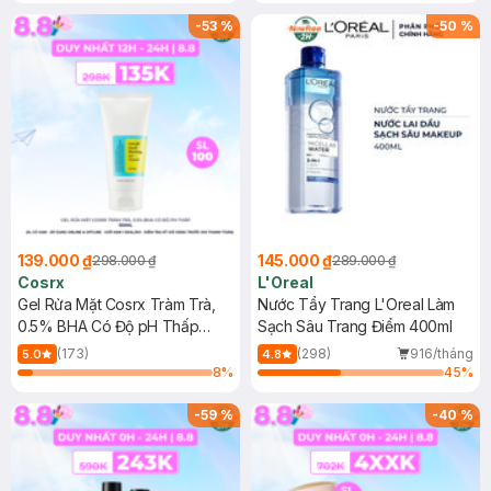
Mặt Cerave 30ml (SL có hạn)
-
53
%
-
50
%
139.000 ₫
145.000 ₫
298.000 ₫
289.000 ₫
Cosrx
L'Oreal
Gel Rửa Mặt Cosrx Tràm Trà,
Nước Tẩy Trang L'Oreal Làm
0.5% BHA Có Độ pH Thấp
Sạch Sâu Trang Điểm 400ml
150ml
(173)
(298)
916/tháng
5.0
4.8
8
%
45
%
-
59
%
-
40
%