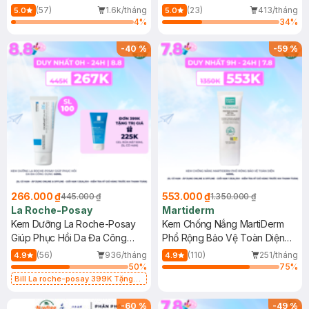
Dầu 500ml
(Mới)
(57)
1.6k/tháng
(23)
413/tháng
5.0
5.0
4
%
34
%
-
40
%
-
59
%
266.000 ₫
553.000 ₫
445.000 ₫
1.350.000 ₫
La Roche-Posay
Martiderm
Kem Dưỡng La Roche-Posay
Kem Chống Nắng MartiDerm
Giúp Phục Hồi Da Đa Công
Phổ Rộng Bảo Vệ Toàn Diện
Dụng 40ml
40ml
(56)
936/tháng
(110)
251/tháng
4.9
4.9
50
%
75
%
Bill La roche-posay 399K Tặng
Gel rửa mặt da dầu nhạy cảm 50ml
(SL có hạn)
-
60
%
-
49
%