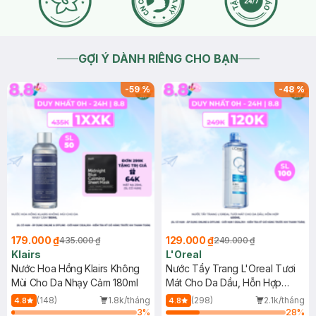
GỢI Ý DÀNH RIÊNG CHO BẠN
-
59
%
-
48
%
179.000 ₫
129.000 ₫
435.000 ₫
249.000 ₫
Klairs
L'Oreal
Nước Hoa Hồng Klairs Không
Nước Tẩy Trang L'Oreal Tươi
Mùi Cho Da Nhạy Cảm 180ml
Mát Cho Da Dầu, Hỗn Hợp
400ml
(148)
1.8k/tháng
(298)
2.1k/tháng
4.8
4.8
3
%
28
%