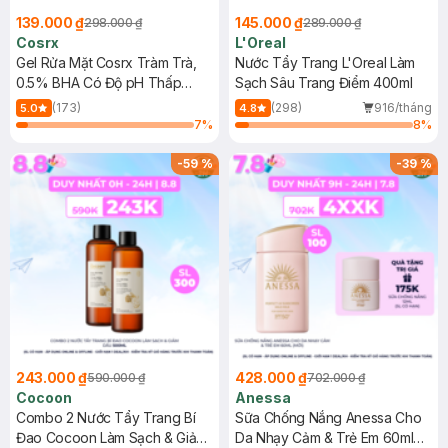
139.000 ₫
145.000 ₫
298.000 ₫
289.000 ₫
Cosrx
L'Oreal
Gel Rửa Mặt Cosrx Tràm Trà,
Nước Tẩy Trang L'Oreal Làm
0.5% BHA Có Độ pH Thấp
Sạch Sâu Trang Điểm 400ml
150ml
(173)
(298)
916/tháng
5.0
4.8
7
%
8
%
-
59
%
-
39
%
243.000 ₫
428.000 ₫
590.000 ₫
702.000 ₫
Cocoon
Anessa
Combo 2 Nước Tẩy Trang Bí
Sữa Chống Nắng Anessa Cho
Đao Cocoon Làm Sạch & Giảm
Da Nhạy Cảm & Trẻ Em 60ml