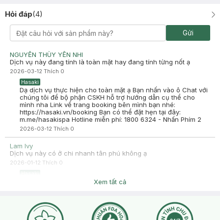
Hỏi đáp
(
4
)
Gửi
NGUYỀN THÙY YẾN NHI
Dịch vụ này đang tính là toàn mặt hay đang tính từng nốt ạ
2026-03-12
Thích
0
Hasaki
Dạ dịch vụ thực hiện cho toàn mặt ạ Bạn nhấn vào ô Chat với
chúng tôi để bộ phận CSKH hỗ trợ hướng dẫn cụ thể cho
mình nha Link về trang booking bên mình bạn nhé:
https://hasaki.vn/booking Bạn có thể đặt hẹn tại đây:
m.me/hasakispa Hotline miễn phí: 1800 6324 - Nhấn Phím 2
2026-03-12
Thích
0
Lam Ivy
Dịch vụ này có ở chi nhanh tân phú không ạ
2026-01-12
Thích
0
Hasaki
Dạ công nghệ toning pico chưa có tại Tân Phú ạ Để được tư
Xem tất cả
vấn chi tiết hơn về dịch vụ phòng khám, bạn nhấn nút phần
"chat với chúng tôi" admin sẽ hỗ trợ mình ngay nhé. ☎
Hotline -Tư vấn: 1800 6324 -Nhấn Phím 2 (Miễn phí)
2026-01-13
Thích
0