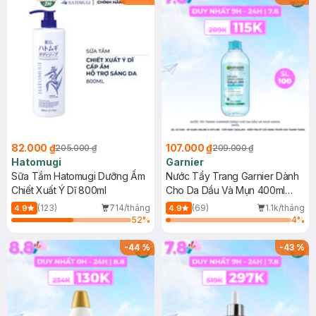
82.000 ₫
107.000 ₫
205.000 ₫
209.000 ₫
Hatomugi
Garnier
Sữa Tắm Hatomugi Dưỡng Ẩm
Nước Tẩy Trang Garnier Dành
Chiết Xuất Ý Dĩ 800ml
Cho Da Dầu Và Mụn 400ml
(Mới)
(123)
714/tháng
(69)
1.1k/tháng
4.9
4.9
52
%
4
%
-
44
%
-
43
%