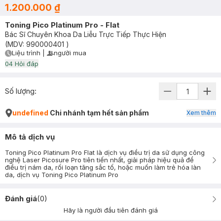
1.200.000 ₫
Toning Pico Platinum Pro - Flat
Bác Sĩ Chuyên Khoa Da Liễu Trực Tiếp Thực Hiện
(MDV:
990000401
)
Liệu trình
|
người mua
User Product Icon
Timer Gray Icon
0
4
Hỏi đáp
Số lượng:
undefined
Chi nhánh tạm hết sản phẩm
Xem thêm
Mô tả dịch vụ
Toning Pico Platinum Pro Flat là dịch vụ điều trị da sử dụng công
nghệ Laser Picosure Pro tiên tiến nhất, giải pháp hiệu quả để
điều trị nám da, rối loạn tăng sắc tố, hoặc muốn làm trẻ hóa làn
da, dịch vụ Toning Pico Platinum Pro
Đánh giá
(
0
)
Hãy là người đầu tiên đánh giá