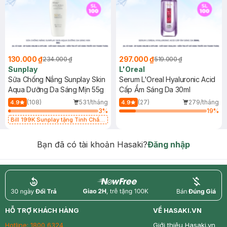
130.000 ₫
297.000 ₫
234.000 ₫
519.000 ₫
Sunplay
L'Oreal
Sữa Chống Nắng Sunplay Skin
Serum L'Oreal Hyaluronic Acid
Aqua Dưỡng Da Sáng Mịn 55g
Cấp Ẩm Sáng Da 30ml
(108)
531/tháng
(27)
279/tháng
4.9
4.9
3
%
19
%
Bill 199K Sunplay tặng Tinh Chất
Chống Nắng 7g trị giá 30K (SL có
hạn)
Bạn đã có tài khoản Hasaki?
Đăng nhập
return
nowfree
price
HỖ TRỢ KHÁCH HÀNG
VỀ HASAKI.VN
Hotline:
1800 6324
Giới thiệu Hasaki.vn