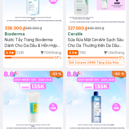
338.000 ₫
327.000 ₫
560.000 ₫
490.000 ₫
Bioderma
CeraVe
Nước Tẩy Trang Bioderma
Sữa Rửa Mặt CeraVe Sạch Sâu
Dành Cho Da Dầu & Hỗn Hợp
Cho Da Thường Đến Da Dầu
500ml
473ml
(228)
709/tháng
(116)
1.6k/tháng
4.9
4.9
14
%
5
%
Bill Cerave 299K Tặng Sữa Rửa
Mặt Cerave 30ml (SL có hạn)
-
53
%
-
50
%