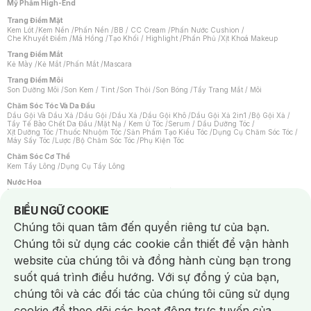
Mỹ Phẩm High-End
Trang Điểm Mặt
Kem Lót
/
Kem Nền
/
Phấn Nền
/
BB / CC Cream
/
Phấn Nước Cushion
/
Che Khuyết Điểm
/
Má Hồng
/
Tạo Khối / Highlight
/
Phấn Phủ
/
Xịt Khoá Makeup
Trang Điểm Mắt
Kẻ Mày
/
Kẻ Mắt
/
Phấn Mắt
/
Mascara
Trang Điểm Môi
Son Dưỡng Môi
/
Son Kem / Tint
/
Son Thỏi
/
Son Bóng
/
Tẩy Trang Mắt / Môi
Chăm Sóc Tóc Và Da Đầu
Dầu Gội Và Dầu Xả
/
Dầu Gội
/
Dầu Xả
/
Dầu Gội Khô
/
Dầu Gội Xả 2in1
/
Bộ Gội Xả
/
Tẩy Tế Bào Chết Da Đầu
/
Mặt Nạ / Kem Ủ Tóc
/
Serum / Dầu Dưỡng Tóc
/
Xịt Dưỡng Tóc
/
Thuốc Nhuộm Tóc
/
Sản Phẩm Tạo Kiểu Tóc
/
Dụng Cụ Chăm Sóc Tóc
/
Máy Sấy Tóc
/
Lược
/
Bộ Chăm Sóc Tóc
/
Phụ Kiện Tóc
Chăm Sóc Cơ Thể
Kem Tẩy Lông
/
Dụng Cụ Tẩy Lông
Nước Hoa
Nước Hoa Nữ
/
Nước Hoa Nam
/
Nước Hoa Cao Cấp
/
Xịt Thơm Toàn Thân
/
Nước Hoa Vùng Kín
Notice about cookies usage
BIỂU NGỮ COOKIE
Chăm Sóc Cá Nhân
Chúng tôi quan tâm đến quyền riêng tư của bạn.
Chống Muỗi
/
Khẩu Trang
/
Máy Massage
/
Mặt Nạ Xông Hơi
/
Nước Rửa Tay
/
Sản Phẩm Chăm Sóc Khác
/
Bàn Chải Đánh Răng
/
Bàn Chải Điện
/
Chúng tôi sử dụng các cookie cần thiết để vận hành
Hỗ Trợ Trắng Răng
/
Kem Đánh Răng
/
Máy Tăm Nước
/
Nước Súc Miệng
/
Tăm / Chỉ Nha Khoa
/
Xịt Thơm Miệng
/
Dung Dịch Vệ Sinh
/
Dưỡng Vùng Kín
/
website của chúng tôi và đồng hành cùng bạn trong
Khăn Ướt Vệ Sinh Vùng Kín
/
Băng Vệ Sinh
/
Tampon
/
Bọt Cạo Râu
/
Dao Cạo Râu
/
Máy Cạo Râu
suốt quá trình điều hướng. Với sự đồng ý của bạn,
Vấn Đề Về Da
chúng tôi và các đối tác của chúng tôi cũng sử dụng
Da Dầu / Lỗ Chân Lông To
/
Da Khô / Mất Nước
/
Da Lão Hóa
/
Da Mụn
/
Da Nhạy Cảm / Kích Ứng
/
Da Xỉn Màu
/
Thâm / Nám / Tàn Nhang
/
cookie để theo dõi các hoạt động trực tuyến của
Quầng Thâm & Bọng Mắt
/
Sẹo
/
Viêm Da Cơ Địa