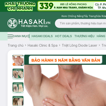
Kem Chống Nắng
Tẩy Trang
Sữa Rửa
Logo
DANH MỤC
HASAKI DEALS
HOT DEALS
THƯƠNG HIỆU
HÀNG 
Hamburger icon
Trang chủ
Hasaki Clinic & Spa
Triệt Lông Diode Laser
Tr