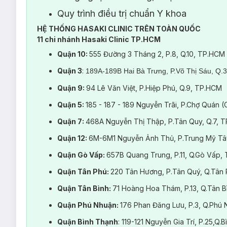
Quy trình điều trị chuẩn Y khoa
HỆ THỐNG HASAKI CLINIC TRÊN TOÀN QUỐC
11 chi nhánh Hasaki Clinic TP.HCM
Quận 10:
555 Đường 3 Tháng 2, P.8, Q.10, TP.HCM
Đặc quyền liệu trình t
Quận 3
:
189A-189B Hai Bà Trưng, P.Võ Thị Sáu, Q.
Quận 9:
94 Lê Văn Việt, P.Hiệp Phú, Q.9, TP.HCM
Quận 5:
185 - 187 - 189 Nguyễn Trãi, P.Chợ Quán 
Quận 7:
468A Nguyễn Thị Thập, P.Tân Quy, Q.7, 
Quận 12:
6M-6M1 Nguyễn Ảnh Thủ, P.Trung Mỹ Tâ
Quận Gò Vấp:
657B Quang Trung, P.11, Q.Gò Vấp,
Quận Tân Phú:
220 Tân Hương, P.Tân Quý, Q.Tân
Quận Tân Bình:
71 Hoàng Hoa Thám, P.13, Q.Tân 
Quận Phú Nhuận:
176 Phan Đăng Lưu, P.3, Q.Ph
Quận Bình Thạnh
: 119-121 Nguyễn Gia Trí, P.25,Q