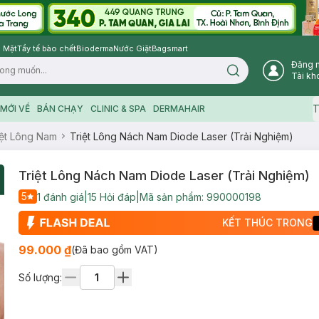
 Mặt
Tẩy tế bào chết
Bioderma
Nước Giặt
Bagsmart
Đăng 
Search icon
Tài kh
T
MỚI VỀ
BÁN CHẠY
CLINIC & SPA
DERMAHAIR
iệt Lông Nam
Triệt Lông Nách Nam Diode Laser (Trải Nghiệm)
Triệt Lông Nách Nam Diode Laser (Trải Nghiệm)
5
1
đánh giá
|
15
Hỏi đáp
|
Mã sản phẩm:
990000198
KẾT THÚC TRONG
99.000 ₫
(Đã bao gồm VAT)
Số lượng: