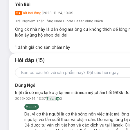
Yến Bùi
Tẩy lông không đúng cách dẫn đến tình trạng viêm nang
|
5
Rất hài lòng
2023-11-24, 10:09
Đấng mày râu muốn trở nên gọn gàng và chỉn chu hơn t
Trải Nghiệm Triệt Lông Nam Diode Laser Vùng Nách
Ông ck nhà này là đàn ông mà ông cứ không thích để lông 
luôn ấy.ủng hộ shop dài dài
1
đánh giá cho sản phẩm này
Hỏi đáp
(15)
Dũng Ngô
triệt rồi có mọc lại ko ạ tại em mới mua mỹ phẩm hết 988k đc 
2026-02-14, 13:57
Thích
0
Hasaki
Dạ, vì cơ thể người là cơ thể sống nên việc triệt mà lông
mọc lại với tần suất thưa và chậm dần. Do nang lông bị 
Để được tư vấn chi tiết hơn về các dịch vụ tại Hasaki Cl