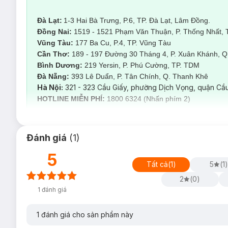
Đà Lạt:
1-3 Hai Bà Trưng, P.6, TP. Đà Lạt, Lâm Đồng.
Đồng Nai:
1519 - 1521 Phạm Văn Thuận, P. Thống Nhất, 
Vũng Tàu:
177 Ba Cu, P.4, TP. Vũng Tàu
Cần Thơ:
189 - 197 Đường 30 Tháng 4, P. Xuân Khánh, Q.
Bình Dương:
219 Yersin, P. Phú Cường, TP. TDM
Đà Nẵng:
393 Lê Duẩn, P. Tân Chính, Q. Thanh Kh
Hà Nội:
321 - 323 Cầu Giấy, phường Dịch Vọng, quận Cầu
HOTLINE MIỄN PHÍ:
1800 6324 (Nhấn phím 2)
Đánh giá
(
1
)
5
Quy trình triệt lô
Tất cả
(
1
)
5
(
1
)
Những ai nên sử dụng dịch vụ Triệt Lông
2
(
0
)
1
đánh giá
Những khách hàng nam có lông mọc nhiều ở các bộ phận 
mỹ.
1
đánh giá cho sản phẩm này
Đã sử dụng nhiều biện pháp loại bỏ lông như: wax, cạo
hơn.