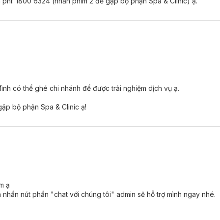
 phí: 1800 6324 (nhấn phím 2 để gặp bộ phận Spa & Clinic) ạ.
. Mình có thể ghé chi nhánh để được trải nghiệm dịch vụ ạ.
gặp bộ phận Spa & Clinic ạ!
m ạ
 nhấn nút phần "chat với chúng tôi" admin sẽ hỗ trợ mình ngay nhé.