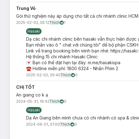
Trung Võ
Gói thử nghiệm này áp dụng cho tất cả chi nhánh clinic HCM
2025-02-02, 05:12
Thích
1
Hasaki
Dạ các chi nhánh clinic bên hasaki vẫn thực hiện được 
Bạn nhấn vào ô " chat với chúng tôi" để bộ phận CSKH
Link về trang booking bên mình bạn nhé: https://hasaki
Hệ thống 15 chi nhánh Hasaki Clinic:
💌 Bạn có thể đặt hẹn tại đây: m.me/hasakispa
☎ Hotline miễn phí: 1800 6324 - Nhấn Phím 2
2025-02-02, 05:40
Thích
0
Công nghệ Diode Laser là gì?
CHỊ TỐT
Diode Laser là công nghệ triệt lông hiện đại và tiên tiến n
dụng phổ biến trên thị trường. Quý khách hàng hoàn toàn có 
An giang co k ạ
chùm ánh sáng đơn sắc màu đỏ có bước sóng ổn định 808nm cho 
2024-05-31, 16:42
Thích
0
Diode Laser phát ra ánh sáng dịu, không gây chói mắt, ánh sán
Hasaki
nhất.
Dạ An Giang bên mình chưa có chi nhánh có spa & clinic
Về hiệu quả được chứng thực bởi rất nhiều chị em phụ nữ thì
2024-06-01, 01:00
Thích
0
đầu tiên, bạn sẽ cảm nhận được lượng lông mọc lại giảm đi 
vào sâu bên trong các lớp da khiến chân lông bị triệt tiêu hoàn