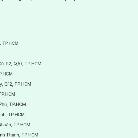
rọn gói khi khách hàng triệt lông tại Hasaki Clinic
3, TP.HCM
(Cũ: P2, Q,5), TP.HCM
TP.HCM
y, Q.12, TP.HCM
 TP.HCM
 Phú, TP.HCM
Bình, TP.HCM
ú Nhuận, TP.HCM
.Bình Thạnh, TP.HCM