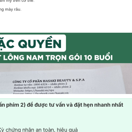
ẩm mỹ trên cơ thể.
ấng mày râu.
n phím 2) để được tư vấn và đặt hẹn nhanh nhất
ỳ chứng nhận an toàn, hiệu quả