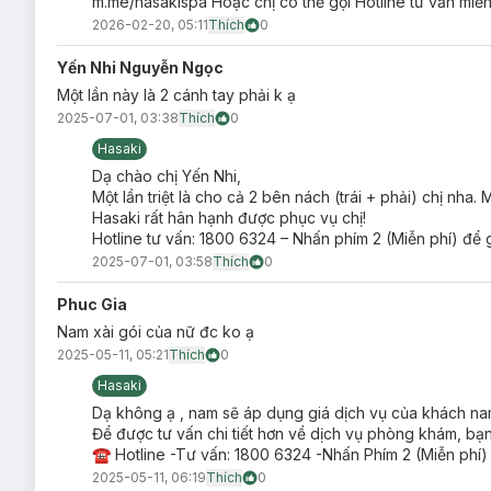
m.me/hasakispa Hoặc chị có thể gọi Hotline tư vấn miễn
2026-02-20, 05:11
Thích
0
Yến Nhi Nguyễn Ngọc
Một lần này là 2 cánh tay phải k ạ
2025-07-01, 03:38
Thích
0
Hasaki
Dạ chào chị Yến Nhi,
Một lần triệt là cho cả 2 bên nách (trái + phải) chị nha
Hasaki rất hân hạnh được phục vụ chị!
Hotline tư vấn: 1800 6324 – Nhấn phím 2 (Miễn phí) để 
2025-07-01, 03:58
Thích
0
Phuc Gia
Nam xài gói của nữ đc ko ạ
2025-05-11, 05:21
Thích
0
Hasaki
Dạ không ạ , nam sẽ áp dụng giá dịch vụ của khách na
Để được tư vấn chi tiết hơn về dịch vụ phòng khám, bạn
☎ Hotline -Tư vấn: 1800 6324 -Nhấn Phím 2 (Miễn phí)
2025-05-11, 06:19
Thích
0