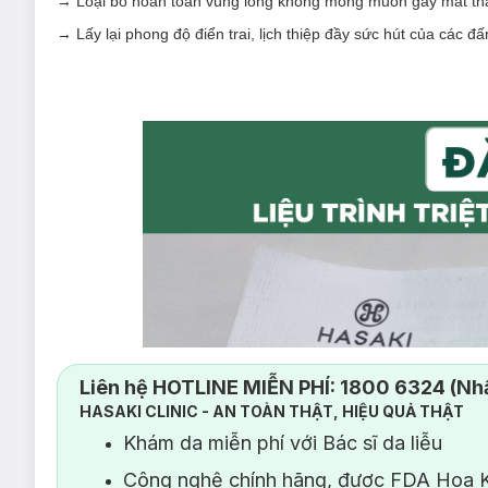
→
Loại bỏ hoàn toàn vùng lông không mong muốn gây mất th
→
Lấy lại phong độ điển trai, lịch thiệp đầy sức hút của các đ
Liên hệ HOTLINE MIỄN PHÍ: 1800 6324 (Nhấ
HASAKI CLINIC - AN TOÀN THẬT, HIỆU QUẢ THẬT
Khám da miễn phí với Bác sĩ da liễu
Công nghệ chính hãng, được FDA Hoa K