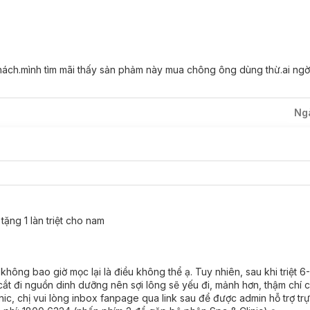
 lông, lông mọc ngược gây khó chịu.
rong mắt người đối diện.
nách.mình tìm mãi thấy sản phảm này mua chông ông dùng thừ.ai ngờ
Ng
tặng 1 làn triệt cho nam
 không bao giờ mọc lại là điều không thể ạ. Tuy nhiên, sau khi triệt 6
cắt đi nguồn dinh dưỡng nên sợi lông sẽ yếu đi, mảnh hơn, thậm chí c
inic, chị vui lòng inbox fanpage qua link sau để được admin hỗ trợ trự