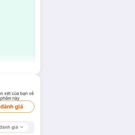
ận xét của bạn về
 phẩm này
 đánh giá
.. gây kém thẩm
đánh giá
ứng & đậm màu