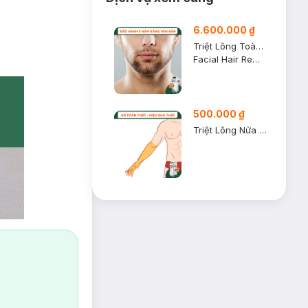
6.600.000 ₫
Triệt Lông Toàn Mặt Nam Diode Laser (10 Buổi) (Bảo Hành 5 Năm)
Facial Hair Removal Treatment For Men (5-Year Guarantee)
500.000 ₫
Triệt Lông Nửa Tay Dưới Nam (1 Buổi)