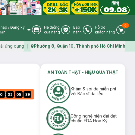
0
nhập
/
Đăng ký
Hệ thống
Bảo
Hỗ trợ
User Icon
Store Icon
Warranty Icon
Phone Icon
Cart I
oản
cửa hàng
hành
khách hàng
ải ứng dụng
Phường 8, Quận 10, Thành phố Hồ Chí Minh
Map icon
AN TOÀN THẬT - HIỆU QUẢ THẬT
Khám & soi da miễn phí
với Bác sĩ da liễu
:
:
:
0
02
05
38
Công nghệ hiện đại đạt
chuẩn FDA Hoa Kỳ