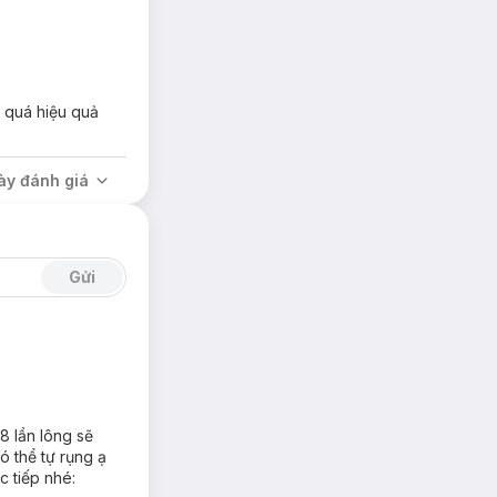
 quá hiệu quả
ày đánh giá
Gửi
-8 lần lông sẽ
ó thể tự rụng ạ
c tiếp nhé: