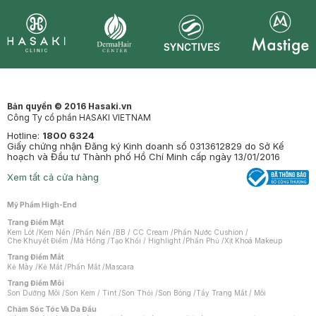
Synctives
Clinic
Dermahair
Mastige
Bản quyền © 2016 Hasaki.vn
Công Ty cổ phần HASAKI VIETNAM
Hotline:
1800 6324
Giấy chứng nhận Đăng ký Kinh doanh số 0313612829 do Sở Kế
hoạch và Đầu tư Thành phố Hồ Chí Minh cấp ngày 13/01/2016
Xem tất cả cửa hàng
Mỹ Phẩm High-End
Trang Điểm Mặt
Kem Lót
/
Kem Nền
/
Phấn Nền
/
BB / CC Cream
/
Phấn Nước Cushion
/
Che Khuyết Điểm
/
Má Hồng
/
Tạo Khối / Highlight
/
Phấn Phủ
/
Xịt Khoá Makeup
Trang Điểm Mắt
Kẻ Mày
/
Kẻ Mắt
/
Phấn Mắt
/
Mascara
Trang Điểm Môi
Son Dưỡng Môi
/
Son Kem / Tint
/
Son Thỏi
/
Son Bóng
/
Tẩy Trang Mắt / Môi
Chăm Sóc Tóc Và Da Đầu