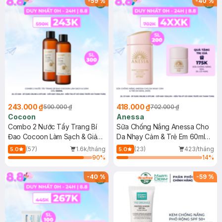
-
59
%
-
40
%
243.000 ₫
418.000 ₫
590.000 ₫
702.000 ₫
Cocoon
Anessa
Combo 2 Nước Tẩy Trang Bí
Sữa Chống Nắng Anessa Cho
Đao Cocoon Làm Sạch & Giảm
Da Nhạy Cảm & Trẻ Em 60ml
Dầu 500ml
(Mới)
(57)
1.6k/tháng
(23)
423/tháng
5.0
5.0
90
%
14
%
-
40
%
-
59
%