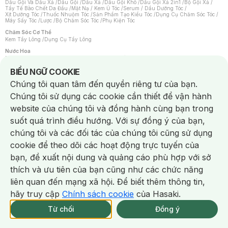
Dầu Gội Và Dầu Xả
/
Dầu Gội
/
Dầu Xả
/
Dầu Gội Khô
/
Dầu Gội Xả 2in1
/
Bộ Gội Xả
/
Tẩy Tế Bào Chết Da Đầu
/
Mặt Nạ / Kem Ủ Tóc
/
Serum / Dầu Dưỡng Tóc
/
Xịt Dưỡng Tóc
/
Thuốc Nhuộm Tóc
/
Sản Phẩm Tạo Kiểu Tóc
/
Dụng Cụ Chăm Sóc Tóc
/
Máy Sấy Tóc
/
Lược
/
Bộ Chăm Sóc Tóc
/
Phụ Kiện Tóc
Chăm Sóc Cơ Thể
Kem Tẩy Lông
/
Dụng Cụ Tẩy Lông
Nước Hoa
Nước Hoa Nữ
/
Nước Hoa Nam
/
Nước Hoa Cao Cấp
/
Xịt Thơm Toàn Thân
/
Nước Hoa Vùng Kín
Notice about cookies usage
BIỂU NGỮ COOKIE
Chăm Sóc Cá Nhân
Chúng tôi quan tâm đến quyền riêng tư của bạn.
Chống Muỗi
/
Khẩu Trang
/
Máy Massage
/
Mặt Nạ Xông Hơi
/
Nước Rửa Tay
/
Sản Phẩm Chăm Sóc Khác
/
Bàn Chải Đánh Răng
/
Bàn Chải Điện
/
Chúng tôi sử dụng các cookie cần thiết để vận hành
Hỗ Trợ Trắng Răng
/
Kem Đánh Răng
/
Máy Tăm Nước
/
Nước Súc Miệng
/
Tăm / Chỉ Nha Khoa
/
Xịt Thơm Miệng
/
Dung Dịch Vệ Sinh
/
Dưỡng Vùng Kín
/
website của chúng tôi và đồng hành cùng bạn trong
Khăn Ướt Vệ Sinh Vùng Kín
/
Băng Vệ Sinh
/
Tampon
/
Bọt Cạo Râu
/
Dao Cạo Râu
/
Máy Cạo Râu
suốt quá trình điều hướng. Với sự đồng ý của bạn,
Vấn Đề Về Da
chúng tôi và các đối tác của chúng tôi cũng sử dụng
Da Dầu / Lỗ Chân Lông To
/
Da Khô / Mất Nước
/
Da Lão Hóa
/
Da Mụn
/
Da Nhạy Cảm / Kích Ứng
/
Da Xỉn Màu
/
Thâm / Nám / Tàn Nhang
/
cookie để theo dõi các hoạt động trực tuyến của
Quầng Thâm & Bọng Mắt
/
Sẹo
/
Viêm Da Cơ Địa
bạn, đề xuất nội dung và quảng cáo phù hợp với sở
Dụng Cụ / Phụ Kiện Chăm Sóc Da
Chat i
Bông Tẩy Trang
/
Khăn Lau Mặt Khô
/
Dụng Cụ / Máy Rửa Mặt
/
Máy Chăm Sóc Da
/
thích và ưu tiên của bạn cũng như các chức năng
Dụng Cụ Chăm Sóc Khác
liên quan đến mạng xã hội. Để biết thêm thông tin,
hãy truy cập
Chính sách cookie
của Hasaki.
Từ chối
Đồng ý