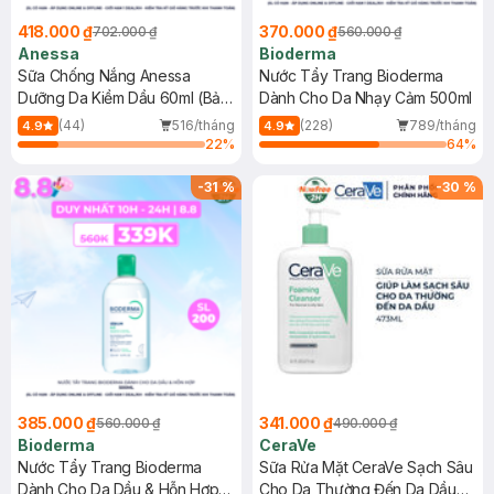
418.000 ₫
370.000 ₫
702.000 ₫
560.000 ₫
Anessa
Bioderma
Sữa Chống Nắng Anessa
Nước Tẩy Trang Bioderma
Dưỡng Da Kiềm Dầu 60ml (Bản
Dành Cho Da Nhạy Cảm 500ml
Mới)
(44)
516/tháng
(228)
789/tháng
4.9
4.9
22
%
64
%
-
31
%
-
30
%
385.000 ₫
341.000 ₫
560.000 ₫
490.000 ₫
Bioderma
CeraVe
Nước Tẩy Trang Bioderma
Sữa Rửa Mặt CeraVe Sạch Sâu
Dành Cho Da Dầu & Hỗn Hợp
Cho Da Thường Đến Da Dầu