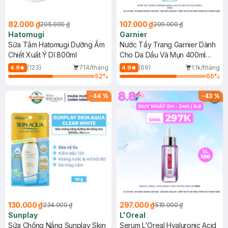
82.000 ₫
107.000 ₫
205.000 ₫
209.000 ₫
Hatomugi
Garnier
Sữa Tắm Hatomugi Dưỡng Ẩm
Nước Tẩy Trang Garnier Dành
Chiết Xuất Ý Dĩ 800ml
Cho Da Dầu Và Mụn 400ml
(Mới)
(123)
714/tháng
(69)
1.1k/tháng
4.9
4.9
52
%
66
%
-
44
%
-
43
%
130.000 ₫
297.000 ₫
234.000 ₫
519.000 ₫
Sunplay
L'Oreal
Sữa Chống Nắng Sunplay Skin
Serum L'Oreal Hyaluronic Acid