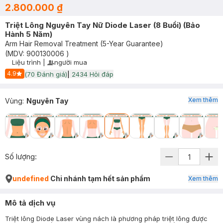
2.800.000 ₫
Triệt Lông Nguyên Tay Nữ Diode Laser (8 Buổi) (Bảo
Hành 5 Năm)
Arm Hair Removal Treatment (5-Year Guarantee)
(MDV:
900130006
)
Liệu trình
|
người mua
User Product Icon
Timer Gray Icon
4.9
(
70
Đánh giá)
|
2434
Hỏi đáp
Start Icon
Xem thêm
Vùng
:
Nguyên Tay
Số lượng:
undefined
Chi nhánh tạm hết sản phẩm
Xem thêm
Mô tả dịch vụ
Triệt lông Diode Laser vùng nách là phương pháp triệt lông được