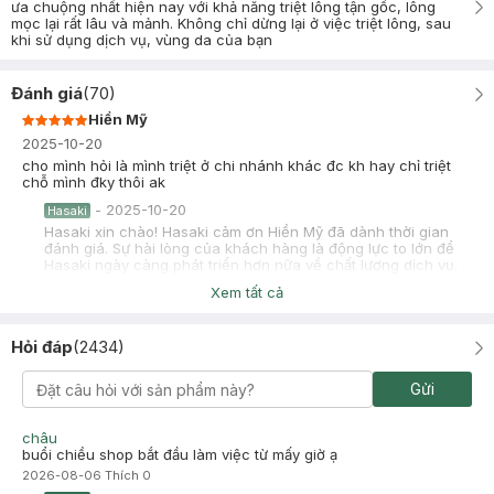
ưa chuộng nhất hiện nay với khả năng triệt lông tận gốc, lông
mọc lại rất lâu và mảnh. Không chỉ dừng lại ở việc triệt lông, sau
khi sử dụng dịch vụ, vùng da của bạn
Đánh giá
(
70
)
Hiền Mỹ
2025-10-20
cho mình hỏi là mình triệt ở chi nhánh khác đc kh hay chỉ triệt
chỗ mình đky thôi ak
-
2025-10-20
Hasaki
Hasaki xin chào! Hasaki cảm ơn Hiền Mỹ đã dành thời gian
đánh giá. Sự hài lòng của khách hàng là động lực to lớn để
Hasaki ngày càng phát triển hơn nữa về chất lượng dịch vụ.
Cảm ơn bạn đã tin tưởng và mua sắm tại Hasaki!
Xem tất cả
Phương Vy
Đã mua hàng
2025-10-16
Hỏi đáp
(
2434
)
Có hiệu quả nha mn. mình triệt đến nay là buổi thứ 4 rồi & chỉ
mọc lông tơ phải nhìn kĩ mới thấy, còn ko là 1 2 cọng rất ngắn
Gửi
đậm màu thôi
-
2025-10-21
Hasaki
châu
Chào bạn, cám ơn bạn đã tin tưởng và lựa chọn Hasaki Clinic.
buổi chiều shop bắt đầu làm việc từ mấy giờ ạ
Những ý kiến đánh giá của bạn sẽ giúp phòng khám có thêm
2026-08-06
Thích
0
động lực để hoàn thiện dịch vụ tốt hơn. Hy vọng trong thời