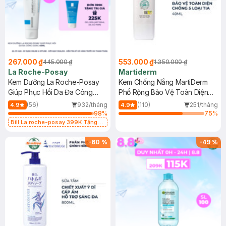
267.000 ₫
553.000 ₫
445.000 ₫
1.350.000 ₫
La Roche-Posay
Martiderm
Kem Dưỡng La Roche-Posay
Kem Chống Nắng MartiDerm
Giúp Phục Hồi Da Đa Công
Phổ Rộng Bảo Vệ Toàn Diện
Dụng 40ml
40ml
(56)
932/tháng
(110)
251/tháng
4.9
4.9
98
%
75
%
Bill La roche-posay 399K Tặng
Gel rửa mặt da dầu nhạy cảm 50ml
(SL có hạn)
-
60
%
-
49
%