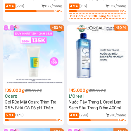
500ml
473ml
(228)
622/tháng
(116)
1.5k/tháng
4.9
4.9
64
%
16
%
Bill Cerave 299K Tặng Sữa Rửa
Mặt Cerave 30ml (SL có hạn)
-
53
%
-
50
%
139.000 ₫
145.000 ₫
298.000 ₫
289.000 ₫
Cosrx
L'Oreal
Gel Rửa Mặt Cosrx Tràm Trà,
Nước Tẩy Trang L'Oreal Làm
0.5% BHA Có Độ pH Thấp
Sạch Sâu Trang Điểm 400ml
150ml
(173)
(298)
916/tháng
5.0
4.8
8
%
44
%