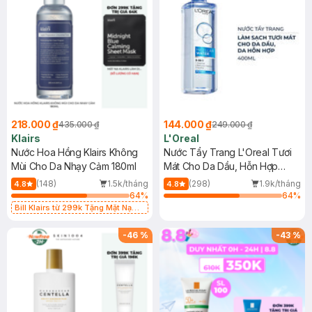
218.000 ₫
144.000 ₫
435.000 ₫
249.000 ₫
Klairs
L'Oreal
Nước Hoa Hồng Klairs Không
Nước Tẩy Trang L'Oreal Tươi
Mùi Cho Da Nhạy Cảm 180ml
Mát Cho Da Dầu, Hỗn Hợp
400ml
(148)
1.5k/tháng
(298)
1.9k/tháng
4.8
4.8
64
%
64
%
Bill Klairs từ 299k Tặng Mặt Nạ
Làm Dịu Da & Kiểm Soát Dầu Nhờn
25ml (SL Có Hạn)
-
46
%
-
43
%