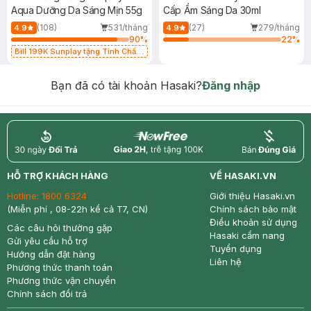
Aqua Dưỡng Da Sáng Mịn 55g
Cấp Ẩm Sáng Da 30ml
(108)
531/tháng
(27)
279/tháng
4.9
4.9
90
%
22
%
Bill 199K Sunplay tặng Tinh Chất
Chống Nắng 7g trị giá 30K (SL có
hạn)
Bạn đã có tài khoản Hasaki?
Đăng nhập
return
nowfree
price
HỖ TRỢ KHÁCH HÀNG
VỀ HASAKI.VN
Hotline:
1800 6324
Giới thiệu Hasaki.vn
(Miễn phí , 08-22h kể cả T7, CN)
Chính sách bảo mật
Điều khoản sử dụng
Các câu hỏi thường gặp
Hasaki cẩm nang
Gửi yêu cầu hỗ trợ
Tuyển dụng
Hướng dẫn đặt hàng
Liên hệ
Phương thức thanh toán
Phương thức vận chuyển
Chính sách đổi trả