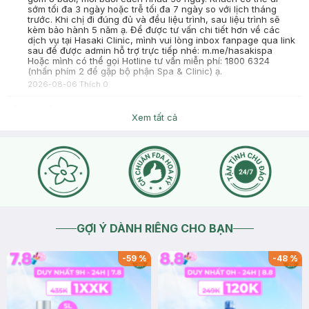
sớm tối đa 3 ngày hoặc trễ tối đa 7 ngày so với lịch tháng
trước. Khi chị đi đúng đủ và đều liệu trình, sau liệu trình sẽ
kèm bảo hành 5 năm ạ. Để được tư vấn chi tiết hơn về các
dịch vụ tại Hasaki Clinic, mình vui lòng inbox fanpage qua link
sau để được admin hỗ trợ trực tiếp nhé: m.me/hasakispa
Hoặc mình có thể gọi Hotline tư vấn miễn phí: 1800 6324
(nhấn phím 2 để gặp bộ phận Spa & Clinic) ạ.
2026-08-06
Thích
0
Minh Uyên
Xem tất cả
có cn ở đà nẵng không ạ?
2026-08-06
Thích
0
Hasaki
Dạ chào bạn, hiện tại Hasaki có chi nhánh triệt lông ở địa chỉ
393 Lê Duẩn Đà Nẵng ạ Dạ, để được tư vấn chi tiết hơn về
các dịch vụ tại phòng khám, bạn vui lòng nhấn vào mục Chat
với chúng tôi để được admin hỗ trợ trực tiếp ngay nhé Hotline
tư vấn: 1800 6324 – Nhấn phím 2 (Miễn phí) để gặp bộ phận
Spa & Clinic ạ!
2026-08-06
Thích
0
GỢI Ý DÀNH RIÊNG CHO BẠN
-
59
%
-
48
%