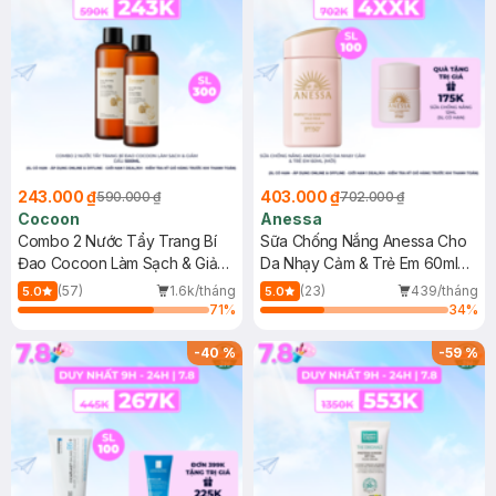
243.000 ₫
403.000 ₫
590.000 ₫
702.000 ₫
Cocoon
Anessa
Combo 2 Nước Tẩy Trang Bí
Sữa Chống Nắng Anessa Cho
Đao Cocoon Làm Sạch & Giảm
Da Nhạy Cảm & Trẻ Em 60ml
Dầu 500ml
(Mới)
(57)
1.6k/tháng
(23)
439/tháng
5.0
5.0
71
%
34
%
-
40
%
-
59
%