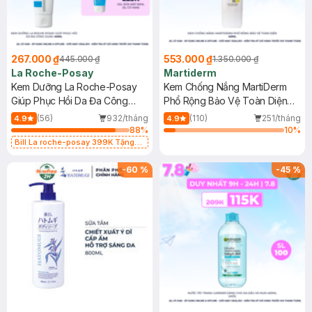
267.000 ₫
553.000 ₫
445.000 ₫
1.350.000 ₫
La Roche-Posay
Martiderm
Kem Dưỡng La Roche-Posay
Kem Chống Nắng MartiDerm
Giúp Phục Hồi Da Đa Công
Phổ Rộng Bảo Vệ Toàn Diện
Dụng 40ml
40ml
(56)
932/tháng
(110)
251/tháng
4.9
4.9
88
%
10
%
Bill La roche-posay 399K Tặng
Gel rửa mặt da dầu nhạy cảm 50ml
(SL có hạn)
-
60
%
-
45
%