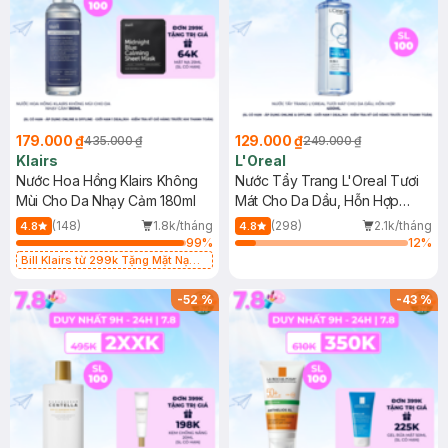
179.000 ₫
129.000 ₫
435.000 ₫
249.000 ₫
Klairs
L'Oreal
Nước Hoa Hồng Klairs Không
Nước Tẩy Trang L'Oreal Tươi
Mùi Cho Da Nhạy Cảm 180ml
Mát Cho Da Dầu, Hỗn Hợp
400ml
(148)
1.8k/tháng
(298)
2.1k/tháng
4.8
4.8
99
%
12
%
Bill Klairs từ 299k Tặng Mặt Nạ
Làm Dịu Da & Kiểm Soát Dầu Nhờn
25ml (SL Có Hạn)
-
52
%
-
43
%