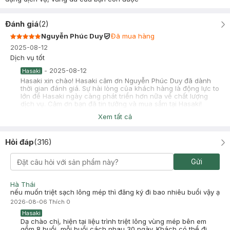
Đánh giá
(
2
)
Nguyễn Phúc Duy
Đã mua hàng
2025-08-12
Dịch vụ tốt
-
2025-08-12
Hasaki
Hasaki xin chào! Hasaki cảm ơn Nguyễn Phúc Duy đã dành
thời gian đánh giá. Sự hài lòng của khách hàng là động lực to
lớn để Hasaki ngày càng phát triển hơn nữa về chất lượng
dịch vụ. Cảm ơn bạn đã tin tưởng và mua sắm tại Hasaki!
Xem tất cả
THU HÀ
Đã mua hàng
2025-02-23
Hỏi đáp
(
316
)
rẻ và hiệu quả tuyệt vời
Gửi
Hà Thái
nếu muốn triệt sạch lông mép thì đăng ký đi bao nhiêu buổi vậy ạ
2026-08-06
Thích
0
Hasaki
Dạ chào chị, hiện tại liệu trình triệt lông vùng mép bên em
gồm 8 buổi, mỗi buổi cách nhau 30 ngày. Khách có thể đi