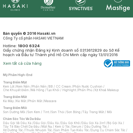
Synctives
Clinic
Dermahair
Mastige
Bản quyền © 2016 Hasaki.vn
Công Ty cổ phần HASAKI VIETNAM
Hotline:
1800 6324
Giấy chứng nhận Đăng ký Kinh doanh số 0313612829 do Sở Kế
hoạch và Đầu tư Thành phố Hồ Chí Minh cấp ngày 13/01/2016
Xem tất cả cửa hàng
Mỹ Phẩm High-End
Trang Điểm Mặt
Kem Lót
/
Kem Nền
/
Phấn Nền
/
BB / CC Cream
/
Phấn Nước Cushion
/
Che Khuyết Điểm
/
Má Hồng
/
Tạo Khối / Highlight
/
Phấn Phủ
/
Xịt Khoá Makeup
Trang Điểm Mắt
Kẻ Mày
/
Kẻ Mắt
/
Phấn Mắt
/
Mascara
Trang Điểm Môi
Son Dưỡng Môi
/
Son Kem / Tint
/
Son Thỏi
/
Son Bóng
/
Tẩy Trang Mắt / Môi
Chăm Sóc Tóc Và Da Đầu
Dầu Gội Và Dầu Xả
/
Dầu Gội
/
Dầu Xả
/
Dầu Gội Khô
/
Dầu Gội Xả 2in1
/
Bộ Gội Xả
/
Tẩy Tế Bào Chết Da Đầu
/
Mặt Nạ / Kem Ủ Tóc
/
Serum / Dầu Dưỡng Tóc
/
Xịt Dưỡng Tóc
/
Thuốc Nhuộm Tóc
/
Sản Phẩm Tạo Kiểu Tóc
/
Dụng Cụ Chăm Sóc Tóc
/