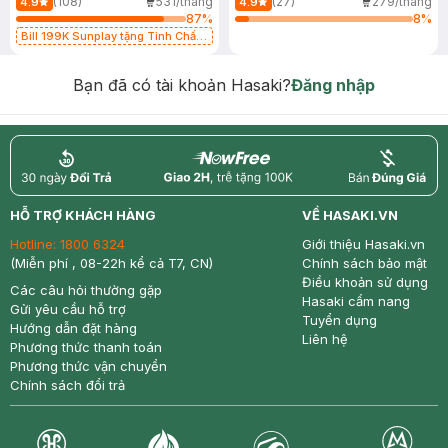
(108)
531/tháng
(27)
279/tháng
4.9
4.9
87
%
8
%
Bill 199K Sunplay tặng Tinh Chất
Chống Nắng 7g trị giá 30K (SL có
hạn)
Bạn đã có tài khoản Hasaki?
Đăng nhập
return
nowfree
price
HỖ TRỢ KHÁCH HÀNG
VỀ HASAKI.VN
Hotline:
1800 6324
Giới thiệu Hasaki.vn
(Miễn phí , 08-22h kể cả T7, CN)
Chính sách bảo mật
Điều khoản sử dụng
Các câu hỏi thường gặp
Hasaki cẩm nang
Gửi yêu cầu hỗ trợ
Tuyển dụng
Hướng dẫn đặt hàng
Liên hệ
Phương thức thanh toán
Phương thức vận chuyển
Chính sách đổi trả