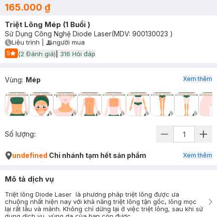
165.000 ₫
Triệt Lông Mép (1 Buổi )
Sử Dụng Công Nghệ Diode Laser
(MDV:
900130023
)
Liệu trình
|
người mua
User Product Icon
Timer Gray Icon
5
(
2
Đánh giá)
|
316
Hỏi đáp
Start Icon
Xem thêm
Vùng
:
Mép
Số lượng:
undefined
Chi nhánh tạm hết sản phẩm
Xem thêm
Mô tả dịch vụ
Triệt lông Diode Laser là phương pháp triệt lông được ưa
chuộng nhất hiện nay với khả năng triệt lông tận gốc, lông mọc
lại rất lâu và mảnh. Không chỉ dừng lại ở việc triệt lông, sau khi sử
dụng dịch vụ, vùng da của bạn còn được