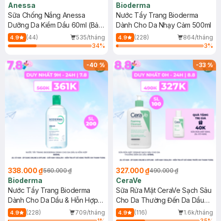
Anessa
Bioderma
Sữa Chống Nắng Anessa
Nước Tẩy Trang Bioderma
Dưỡng Da Kiềm Dầu 60ml (Bản
Dành Cho Da Nhạy Cảm 500ml
Mới)
(44)
535/tháng
(228)
864/tháng
4.9
4.9
34
%
3
%
-
40
%
-
33
%
338.000 ₫
327.000 ₫
560.000 ₫
490.000 ₫
Bioderma
CeraVe
Nước Tẩy Trang Bioderma
Sữa Rửa Mặt CeraVe Sạch Sâu
Dành Cho Da Dầu & Hỗn Hợp
Cho Da Thường Đến Da Dầu
500ml
473ml
(228)
709/tháng
(116)
1.6k/tháng
4.9
4.9
1
%
35
%