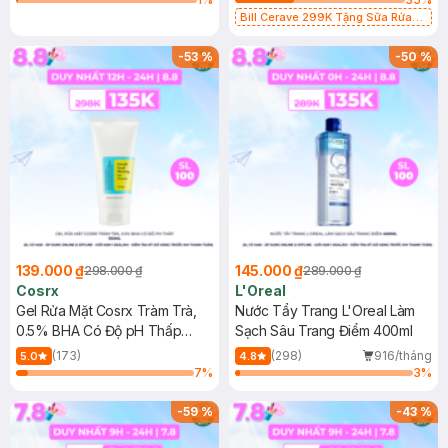
Bill Cerave 299K Tặng Sữa Rửa
Mặt Cerave 30ml (SL có hạn)
-
53
%
-
50
%
139.000 ₫
145.000 ₫
298.000 ₫
289.000 ₫
Cosrx
L'Oreal
Gel Rửa Mặt Cosrx Tràm Trà,
Nước Tẩy Trang L'Oreal Làm
0.5% BHA Có Độ pH Thấp
Sạch Sâu Trang Điểm 400ml
150ml
(173)
(298)
916/tháng
5.0
4.8
7
%
3
%
-
59
%
-
43
%