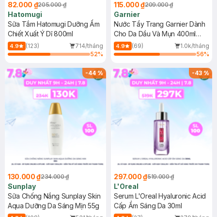
82.000 ₫
115.000 ₫
205.000 ₫
209.000 ₫
Hatomugi
Garnier
Sữa Tắm Hatomugi Dưỡng Ẩm
Nước Tẩy Trang Garnier Dành
Chiết Xuất Ý Dĩ 800ml
Cho Da Dầu Và Mụn 400ml
(Mới)
(123)
714/tháng
(69)
1.0k/tháng
4.9
4.9
52
%
56
%
-
44
%
-
43
%
130.000 ₫
297.000 ₫
234.000 ₫
519.000 ₫
Sunplay
L'Oreal
Sữa Chống Nắng Sunplay Skin
Serum L'Oreal Hyaluronic Acid
Aqua Dưỡng Da Sáng Mịn 55g
Cấp Ẩm Sáng Da 30ml