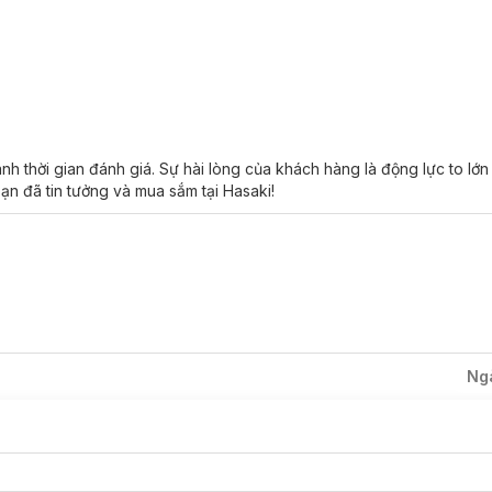
 lông, lông mọc ngược gây khó chịu.
 lông để trông gọn gàng và chỉn chu hơn trong mắt người đối diện.
 thời gian đánh giá. Sự hài lòng của khách hàng là động lực to lớ
ạn đã tin tưởng và mua sắm tại Hasaki!
Ng