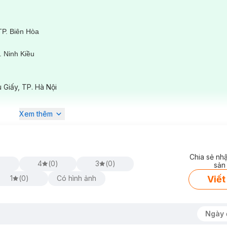
TP. Biên Hòa
 Ninh Kiều
ê
 Giấy, TP. Hà Nội
Xem thêm
Chia sẻ nh
rọn gói khi khách hàng triệt lông tại Hasaki Clinic
)
4
(
0
)
3
(
0
)
sản
Viết
1
(
0
)
Có hình ảnh
vụ Triệt Lông Diode Laser:
 cơ thể như: ria mép, mặt, nách, cánh tay, chân, bụng,... gây kém th
Ngày 
, nhổ,... nhưng không mang lại hiệu quả và khiến nang lông trở nên c