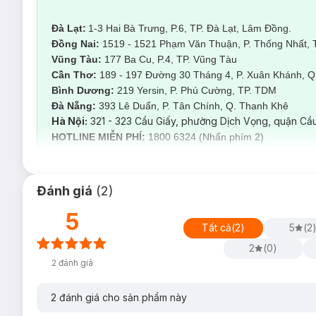
Đà Lạt:
1-3 Hai Bà Trưng, P.6, TP. Đà Lạt, Lâm Đồng.
Đồng Nai:
1519 - 1521 Phạm Văn Thuận, P. Thống Nhất, 
Vũng Tàu:
177 Ba Cu, P.4, TP. Vũng Tàu
Cần Thơ:
189 - 197 Đường 30 Tháng 4, P. Xuân Khánh, Q.
Bình Dương:
219 Yersin, P. Phú Cường, TP. TDM
Đà Nẵng:
393 Lê Duẩn, P. Tân Chính, Q. Thanh Kh
Hà Nội:
321 - 323 Cầu Giấy, phường Dịch Vọng, quận Cầu
HOTLINE MIỄN PHÍ:
1800 6324 (Nhấn phím 2)
Đánh giá
(
2
)
5
Đặc quyền liệu trình t
Tất cả
(
2
)
5
(
2
2
(
0
)
Những trường hợp được khuyên sử dụng dịch 
2
đánh giá
Những khách hàng có lông mọc nhiều ở các bộ phận trên
2
đánh giá cho sản phẩm này
Đã sử dụng nhiều biện pháp loại bỏ lông như: wax, cạo