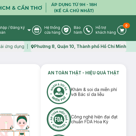
0
nhập
/
Đăng ký
Hệ thống
Bảo
Hỗ trợ
User Icon
Store Icon
Warranty Icon
Phone Icon
Cart I
oản
cửa hàng
hành
khách hàng
ải ứng dụng
Phường 8, Quận 10, Thành phố Hồ Chí Minh
Map icon
AN TOÀN THẬT - HIỆU QUẢ THẬT
Khám & soi da miễn phí
với Bác sĩ da liễu
Công nghệ hiện đại đạt
chuẩn FDA Hoa Kỳ