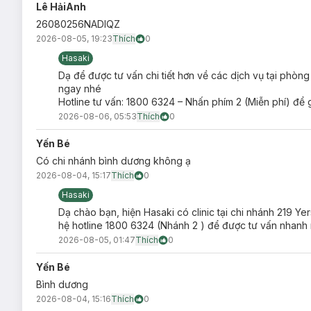
Lê HảiAnh
26080256NADIQZ
2026-08-05, 19:23
Thích
0
Hasaki
Dạ để được tư vấn chi tiết hơn về các dịch vụ tại phòn
ngay nhé
Hotline tư vấn: 1800 6324 – Nhấn phím 2 (Miễn phí) để 
2026-08-06, 05:53
Thích
0
Yến Bé
Có chi nhánh bình dương không ạ
2026-08-04, 15:17
Thích
0
Hasaki
Dạ chào bạn, hiện Hasaki có clinic tại chi nhánh 219 Y
hệ hotline 1800 6324 (Nhánh 2 ) để được tư vấn nhanh 
2026-08-05, 01:47
Thích
0
Yến Bé
Bình dương
2026-08-04, 15:16
Thích
0
Công nghệ Diode Laser là gì?