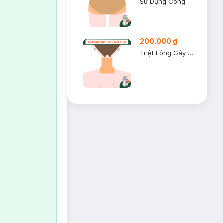
Sử Dụng Công Nghệ Diode Laser
200.000 ₫
Triệt Lông Gáy Nữ (1 Buổi)