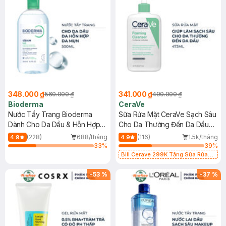
348.000 ₫
341.000 ₫
560.000 ₫
490.000 ₫
Bioderma
CeraVe
Nước Tẩy Trang Bioderma
Sữa Rửa Mặt CeraVe Sạch Sâu
Dành Cho Da Dầu & Hỗn Hợp
Cho Da Thường Đến Da Dầu
500ml
473ml
(228)
688/tháng
(116)
1.5k/tháng
4.9
4.9
33
%
39
%
Bill Cerave 299K Tặng Sữa Rửa
Mặt Cerave 30ml (SL có hạn)
-
53
%
-
37
%