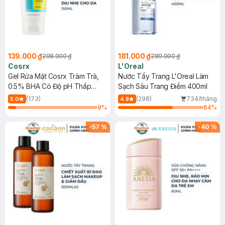
139.000 ₫
181.000 ₫
298.000 ₫
289.000 ₫
Cosrx
L'Oreal
Gel Rửa Mặt Cosrx Tràm Trà,
Nước Tẩy Trang L'Oreal Làm
0.5% BHA Có Độ pH Thấp
Sạch Sâu Trang Điểm 400ml
150ml
(173)
(298)
734/tháng
5.0
4.8
9
%
64
%
-
57
%
-
40
%