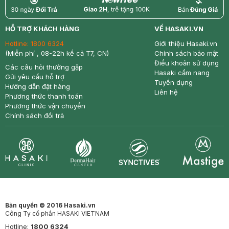
return
nowfree
price
HỖ TRỢ KHÁCH HÀNG
VỀ HASAKI.VN
Hotline:
1800 6324
Giới thiệu Hasaki.vn
(Miễn phí , 08-22h kể cả T7, CN)
Chính sách bảo mật
Điều khoản sử dụng
Các câu hỏi thường gặp
Hasaki cẩm nang
Gửi yêu cầu hỗ trợ
Tuyển dụng
Hướng dẫn đặt hàng
Liên hệ
Phương thức thanh toán
Phương thức vận chuyển
Chính sách đổi trả
Synctives
Clinic
Dermahair
Mastige
Bản quyền © 2016 Hasaki.vn
Công Ty cổ phần HASAKI VIETNAM
Hotline:
1800 6324