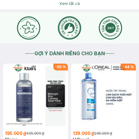
Xem tất cả
2026-06-05
Thích
0
Hasaki
Dạ, gói bảo hành 5 năm nghĩa là sau khi anh/chị hoàn tất đủ
8 buổi liệu trình triệt nách, nếu lông vẫn mọc trở lại thì bên
em sẽ hỗ trợ triệt lại hoàn toàn miễn phí, không phát sinh
thêm chi phí và cũng không giới hạn số lần trong suốt 5 năm
bảo hành. ** Lưu ý nhỏ: mỗi lần triệt cách lần trước ít nhất 27
ngày để đảm bảo hiệu quả tốt nhất ạ.
2026-06-06
Thích
0
GỢI Ý DÀNH RIÊNG CHO BẠN
-
55
%
-
44
%
195.000 ₫
139.000 ₫
435.000 ₫
249.000 ₫