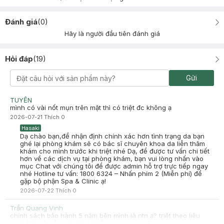
Đánh giá
(
0
)
Hãy là người đầu tiên đánh giá
Hỏi đáp
(
19
)
Gửi
TUYỀN
mình có vài nốt mụn trên mặt thì có triệt đc không ạ
2026-07-21
Thích
0
Hasaki
Dạ chào bạn,để nhận định chính xác hơn tình trạng da bạn
ghé lại phòng khám sẽ có bác sĩ chuyên khoa da liễn thăm
khám cho mình trước khi triệt nhé Dạ, để được tư vấn chi tiết
hơn về các dịch vụ tại phòng khám, bạn vui lòng nhấn vào
mục Chat với chúng tôi để được admin hỗ trợ trực tiếp ngay
nhé Hotline tư vấn: 1800 6324 – Nhấn phím 2 (Miễn phí) để
gặp bộ phận Spa & Clinic ạ!
2026-07-22
Thích
0
Trần Quang Vinh
chính sách bảo hành 5 năm bên mình là ntn ạ? triệt theo liệu
trình 10 buổi vẫn còn thì sẽ hỗ trợ hay sao ạ?