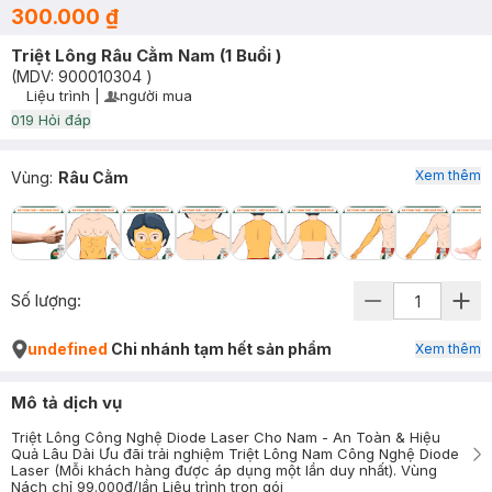
300.000 ₫
Triệt Lông Râu Cằm Nam (1 Buổi )
(MDV:
900010304
)
Liệu trình
|
người mua
User Product Icon
Timer Gray Icon
0
19
Hỏi đáp
Xem thêm
Vùng
:
Râu Cằm
Số lượng:
undefined
Chi nhánh tạm hết sản phẩm
Xem thêm
Mô tả dịch vụ
Triệt Lông Công Nghệ Diode Laser Cho Nam - An Toàn & Hiệu
Quả Lâu Dài Ưu đãi trải nghiệm Triệt Lông Nam Công Nghệ Diode
Laser (Mỗi khách hàng được áp dụng một lần duy nhất). Vùng
Nách chỉ 99.000đ/lần Liệu trình trọn gói