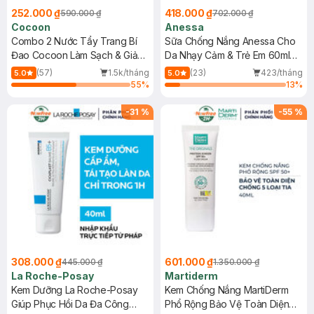
252.000 ₫
418.000 ₫
590.000 ₫
702.000 ₫
Cocoon
Anessa
Combo 2 Nước Tẩy Trang Bí
Sữa Chống Nắng Anessa Cho
Đao Cocoon Làm Sạch & Giảm
Da Nhạy Cảm & Trẻ Em 60ml
Dầu 500ml
(Mới)
(57)
1.5k/tháng
(23)
423/tháng
5.0
5.0
55
%
13
%
-
31
%
-
55
%
308.000 ₫
601.000 ₫
445.000 ₫
1.350.000 ₫
La Roche-Posay
Martiderm
Kem Dưỡng La Roche-Posay
Kem Chống Nắng MartiDerm
Giúp Phục Hồi Da Đa Công
Phổ Rộng Bảo Vệ Toàn Diện