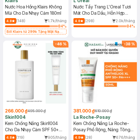
Klairs
L'Oreal
Nước Hoa Hồng Klairs Không
Nước Tẩy Trang L'Oreal Tươi
Mùi Cho Da Nhạy Cảm 180ml
Mát Cho Da Dầu, Hỗn Hợp
400ml
(148)
1.7k/tháng
(298)
2.0k/tháng
4.8
4.8
84
%
84
%
Bill Klairs từ 299k Tặng Mặt Nạ
Làm Dịu Da & Kiểm Soát Dầu Nhờn
25ml (SL Có Hạn)
-
46
%
-
38
%
266.000 ₫
381.000 ₫
495.000 ₫
610.000 ₫
Skin1004
La Roche-Posay
Kem Chống Nắng Skin1004
Kem Chống Nắng La Roche-
Cho Da Nhạy Cảm SPF 50+
Posay Phổ Rộng, Nâng Tông
50ml
Kiềm Dầu 50ml
(119)
905/tháng
(28)
676/tháng
4.8
4.9