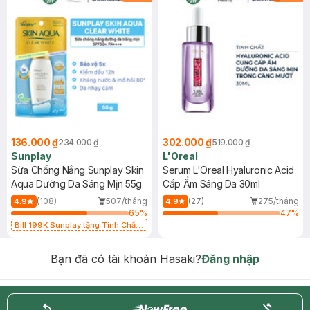
136.000 ₫
302.000 ₫
234.000 ₫
519.000 ₫
Sunplay
L'Oreal
Sữa Chống Nắng Sunplay Skin
Serum L'Oreal Hyaluronic Acid
Aqua Dưỡng Da Sáng Mịn 55g
Cấp Ẩm Sáng Da 30ml
(108)
507/tháng
(27)
275/tháng
4.9
4.9
65
%
47
%
Bill 199K Sunplay tặng Tinh Chất
Chống Nắng 7g trị giá 30K (SL có
hạn)
Bạn đã có tài khoản Hasaki?
Đăng nhập