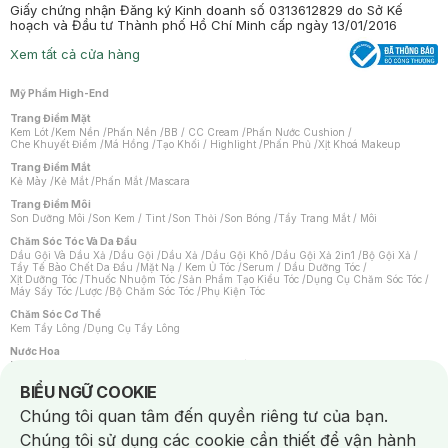
Giấy chứng nhận Đăng ký Kinh doanh số 0313612829 do Sở Kế
hoạch và Đầu tư Thành phố Hồ Chí Minh cấp ngày 13/01/2016
Xem tất cả cửa hàng
Mỹ Phẩm High-End
Trang Điểm Mặt
Kem Lót
/
Kem Nền
/
Phấn Nền
/
BB / CC Cream
/
Phấn Nước Cushion
/
Che Khuyết Điểm
/
Má Hồng
/
Tạo Khối / Highlight
/
Phấn Phủ
/
Xịt Khoá Makeup
Trang Điểm Mắt
Kẻ Mày
/
Kẻ Mắt
/
Phấn Mắt
/
Mascara
Trang Điểm Môi
Son Dưỡng Môi
/
Son Kem / Tint
/
Son Thỏi
/
Son Bóng
/
Tẩy Trang Mắt / Môi
Chăm Sóc Tóc Và Da Đầu
Dầu Gội Và Dầu Xả
/
Dầu Gội
/
Dầu Xả
/
Dầu Gội Khô
/
Dầu Gội Xả 2in1
/
Bộ Gội Xả
/
Tẩy Tế Bào Chết Da Đầu
/
Mặt Nạ / Kem Ủ Tóc
/
Serum / Dầu Dưỡng Tóc
/
Xịt Dưỡng Tóc
/
Thuốc Nhuộm Tóc
/
Sản Phẩm Tạo Kiểu Tóc
/
Dụng Cụ Chăm Sóc Tóc
/
Máy Sấy Tóc
/
Lược
/
Bộ Chăm Sóc Tóc
/
Phụ Kiện Tóc
Chăm Sóc Cơ Thể
Kem Tẩy Lông
/
Dụng Cụ Tẩy Lông
Nước Hoa
Nước Hoa Nữ
/
Nước Hoa Nam
/
Nước Hoa Cao Cấp
/
Xịt Thơm Toàn Thân
/
Nước Hoa Vùng Kín
Notice about cookies usage
BIỂU NGỮ COOKIE
Chăm Sóc Cá Nhân
Chúng tôi quan tâm đến quyền riêng tư của bạn.
Chống Muỗi
/
Khẩu Trang
/
Máy Massage
/
Mặt Nạ Xông Hơi
/
Nước Rửa Tay
/
Sản Phẩm Chăm Sóc Khác
/
Bàn Chải Đánh Răng
/
Bàn Chải Điện
/
Chúng tôi sử dụng các cookie cần thiết để vận hành
Hỗ Trợ Trắng Răng
/
Kem Đánh Răng
/
Máy Tăm Nước
/
Nước Súc Miệng
/